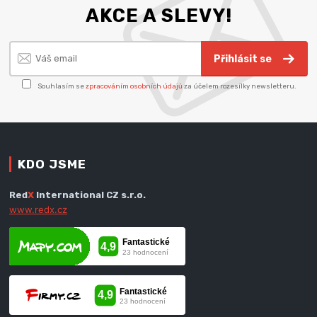
AKCE A SLEVY!
Přihlásit se
Souhlasím se
zpracováním osobních údajů
za účelem rozesílky newsletteru.
KDO JSME
Red
X
International CZ s.r.o.
www.redx.cz