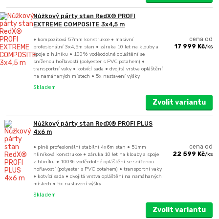
Nůžkový párty stan RedX® PROFI
EXTREME COMPOSITE 3x4,5 m
• kompozitová 57mm konstrukce • masivní
cena od
profesionální 3x4,5m stan • záruka 10 let na klouby a
17 999 Kč
/
ks
spoje z hliníku • 100% voděodolné opláštění se
sníženou hořlavostí (polyester s PVC potahem) •
transportní vaky • kotvící sada • dvojitá vrstva opláštění
na namáhaných místech • 5x nastavení výšky
Skladem
Zvolit variantu
Nůžkový párty stan RedX® PROFI PLUS
4x6 m
• plně profesionální stabilní 4x6m stan • 51mm
cena od
hliníková konstrukce • záruka 10 let na klouby a spoje
22 599 Kč
/
ks
z hliníku • 100% voděodolné opláštění se sníženou
hořlavostí (polyester s PVC potahem) • transportní vaky
• kotvící sada • dvojitá vrstva opláštění na namáhaných
místech • 5x nastavení výšky
Skladem
Zvolit variantu