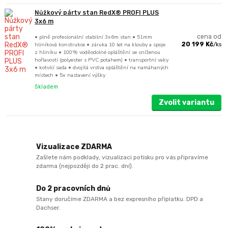
Nůžkový párty stan RedX® PROFI PLUS
3x6 m
• plně profesionální stabilní 3x6m stan • 51mm
cena od
hliníková konstrukce • záruka 10 let na klouby a spoje
20 199 Kč
/
ks
z hliníku • 100% voděodolné opláštění se sníženou
hořlavostí (polyester s PVC potahem) • transportní vaky
• kotvící sada • dvojitá vrstva opláštění na namáhaných
místech • 5x nastavení výšky
Skladem
Zvolit variantu
Vizualizace ZDARMA
Zašlete nám podklady, vizualizaci potisku pro vás připravíme
zdarma (nejpozději do 2 prac. dní).
Do 2 pracovních dnů
Stany doručíme ZDARMA a bez expresního příplatku. DPD a
Dachser.