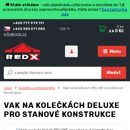
🚚 Stále stíháme
- vaši objednávku připravíme a doručíme do 1-2
pracovních dnů bez expresního příplatku. Máte dotaz?
Kontaktujte
nás
+420 777 979 111
0
ks
+420 380 071 380
CZK
za
0 Kč
info@redx.cz
Menu
Hledat
Úvod
Doplňky a příslušenství
Vak na kolečkách DELUXE pro stanové
konstrukce
VAK NA KOLEČKÁCH DELUXE
PRO STANOVÉ KONSTRUKCE