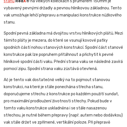
stanů
Red
X
®
na velkých kolečkách s průměrem 150mm je
vybavený pevnými držadly a pevnou hliníkovou základnou. Tento
vak umožňuje lehčí přepravu a manipulaci konstrukce nůžkového
stanu.
Spodní pevná základna má dvojitou vrstvu hliníkových plátů. Mezi
těmito pláty je mezera, do které se vsunují kovové patky
spodních částí nohou stanových konstrukcí. Spodní část stanové
konstrukce pak lze popruhem přitáhnout a přichytit k pevné
hliníkové spodní části vaku. Přední strana vaku se následně zavírá
pomocí zipu. Spodní strana vaku zůstává otevřená.
Ač je tento vak dostatečně velký na to pojmout stanovou
konstrukci, na které je stále ponechána střecha stanu,
doporučujeme střechu z konstrukce po každém použití sundat,
pro maximální prodloužení životnosti střechy. Pokud bude v
tomto vaku konstrukce uskladněna i se stále nasazenou
střechou, je nutné během přepravy (např. autem nebo dodávkou)
vak stále držet ve zpřímené, vertikální poloze. Při přepravě