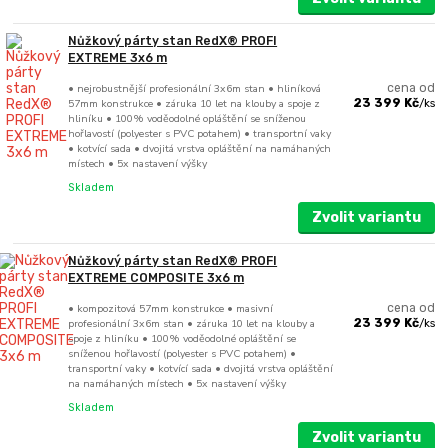
Nůžkový párty stan RedX® PROFI
EXTREME 3x6 m
• nejrobustnější profesionální 3x6m stan • hliníková
cena od
57mm konstrukce • záruka 10 let na klouby a spoje z
23 399 Kč
/
ks
hliníku • 100% voděodolné opláštění se sníženou
hořlavostí (polyester s PVC potahem) • transportní vaky
• kotvící sada • dvojitá vrstva opláštění na namáhaných
místech • 5x nastavení výšky
Skladem
Zvolit variantu
Nůžkový párty stan RedX® PROFI
EXTREME COMPOSITE 3x6 m
• kompozitová 57mm konstrukce • masivní
cena od
profesionální 3x6m stan • záruka 10 let na klouby a
23 399 Kč
/
ks
spoje z hliníku • 100% voděodolné opláštění se
sníženou hořlavostí (polyester s PVC potahem) •
transportní vaky • kotvící sada • dvojitá vrstva opláštění
na namáhaných místech • 5x nastavení výšky
Skladem
Zvolit variantu