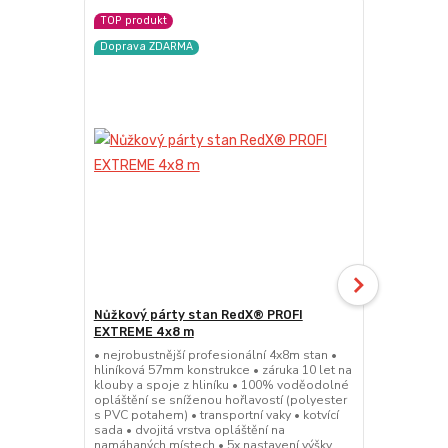
TOP produkt
Doprava ZD
Doprava ZDARMA
Nůžkový párty stan RedX® PROFI
Nůžkový pá
EXTREME 4x8 m
EXTREME 4
• nejrobustnější profesionální 4x8m stan •
• nejrobustn
hliníková 57mm konstrukce • záruka 10 let na
hliníková 57
klouby a spoje z hliníku • 100% voděodolné
klouby a spo
opláštění se sníženou hořlavostí (polyester
opláštění se
s PVC potahem) • transportní vaky • kotvící
s PVC potahem
sada • dvojitá vrstva opláštění na
sada • dvojit
namáhaných místech • 5x nastavení výšky
namáhaných m