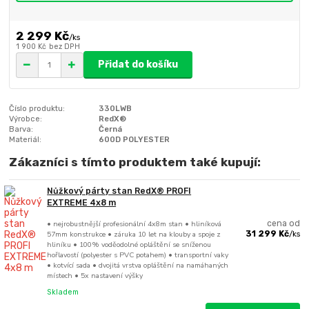
2 299 Kč
/
ks
1 900 Kč
bez DPH
Přidat do košíku
Číslo produktu:
330LWB
Výrobce:
RedX®
Barva:
Černá
Materiál:
600D POLYESTER
Zákazníci s tímto produktem také kupují:
Nůžkový párty stan RedX® PROFI
EXTREME 4x8 m
• nejrobustnější profesionální 4x8m stan • hliníková
cena od
57mm konstrukce • záruka 10 let na klouby a spoje z
31 299 Kč
/
ks
hliníku • 100% voděodolné opláštění se sníženou
hořlavostí (polyester s PVC potahem) • transportní vaky
• kotvící sada • dvojitá vrstva opláštění na namáhaných
místech • 5x nastavení výšky
Skladem