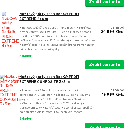
Zvolit variantu
Nůžkový párty stan RedX® PROFI
EXTREME 4x6 m
• nejrobustnější profesionální 4x6m stan • hliníková
cena od
57mm konstrukce • záruka 10 let na klouby a spoje z
24 599 Kč
/
ks
hliníku • 100% voděodolné opláštění se sníženou
hořlavostí (polyester s PVC potahem) • transportní vaky
• kotvící sada • dvojitá vrstva opláštění na namáhaných
místech • 5x nastavení výšky
Skladem
Zvolit variantu
Nůžkový párty stan RedX® PROFI
EXTREME COMPOSITE 3x3 m
• kompozitová 57mm konstrukce • masivní
cena od
profesionální 3x3m stan • záruka 10 let na klouby a
13 999 Kč
/
ks
spoje z hliníku • 100% voděodolné opláštění se
sníženou hořlavostí (polyester s PVC potahem) •
transportní vaky • kotvící sada • dvojitá vrstva opláštění
na namáhaných místech • 5x nastavení výšky
Skladem
Zvolit variantu