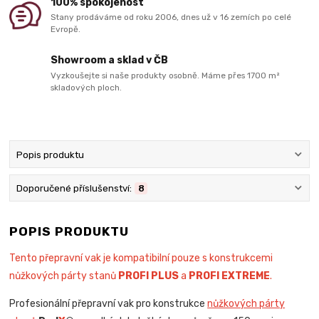
100% spokojenost
Stany prodáváme od roku 2006, dnes už v 16 zemích po celé
Evropě.
Showroom a sklad v ČB
Vyzkoušejte si naše produkty osobně. Máme přes 1700 m²
skladových ploch.
Popis produktu
Doporučené příslušenství:
8
POPIS PRODUKTU
Tento přepravní vak je kompatibilní pouze s konstrukcemi
nůžkových párty stanů
PROFI PLUS
a
PROFI EXTREME
.
Profesionální přepravní vak pro konstrukce
nůžkových párty