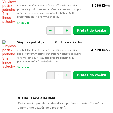
• potisk 6m límce/lemu střechy nůžkových stanů •
3 680 Kč
/
ks
potisk vinylovým termo-transferem • cenově dostupná
varianta potisku • realizace probíhá během 5-10
pracovních dní • široký výběr barev
Skladem
Přidat do košíku
Vinylový potisk jednoho 8m límce střechy
• potisk 8m límce/lemu střechy nůžkových stanů •
4 690 Kč
/
ks
potisk vinylovým termo-transferem • cenově dostupná
varianta potisku • realizace probíhá během 5-10
pracovních dní • široký výběr barev
Skladem
Přidat do košíku
Vizualizace ZDARMA
Zašlete nám podklady, vizualizaci potisku pro vás připravíme
zdarma (nejpozději do 2 prac. dní).