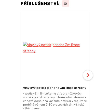
PŘÍSLUŠENSTVÍ:
5
Vinylový potisk jednoho 3m límce střechy
Vinylový po
střechy
• potisk 3m límce/lemu střechy nůžkových
stanů • potisk vinylovým termo-transferem •
• potisk 4,5
cenově dostupná varianta potisku • realizace
stanů • poti
probíhá během 5-10 pracovních dní • široký
cenově dostu
výběr barev
probíhá běhe