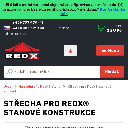
🚚 Stále stíháme
- vaši objednávku připravíme a doručíme do 1-2
pracovních dnů bez expresního příplatku. Máte dotaz?
Kontaktujte
nás
+420 777 979 111
0
ks
+420 380 071 380
CZK
za
0 Kč
info@redx.cz
Menu
Hledat
Úvod
Náhradní díly RedX® stany
Střecha pro RedX® stanové
konstrukce
STŘECHA PRO REDX®
STANOVÉ KONSTRUKCE