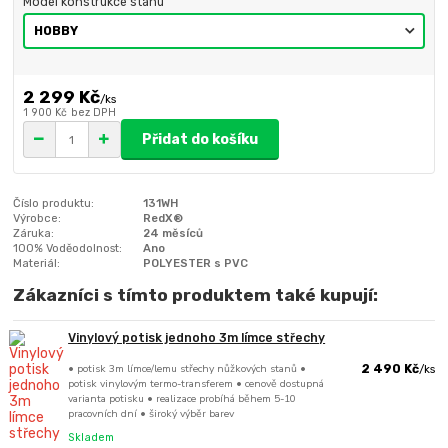
Model konstrukce stanu
2 299 Kč
/
ks
1 900 Kč
bez DPH
Přidat do košíku
Číslo produktu:
131WH
Výrobce:
RedX®
Záruka:
24 měsíců
100% Voděodolnost:
Ano
Materiál:
POLYESTER s PVC
Zákazníci s tímto produktem také kupují:
Vinylový potisk jednoho 3m límce střechy
• potisk 3m límce/lemu střechy nůžkových stanů •
2 490 Kč
/
ks
potisk vinylovým termo-transferem • cenově dostupná
varianta potisku • realizace probíhá během 5-10
pracovních dní • široký výběr barev
Skladem