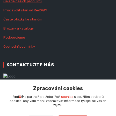
Galerie našich produktů
Proč zvolit stan od Red
X
®?
Časté otázky ke stanům
Brožury a katalogy
Podporujeme
Obchodní podmínky
KONTAKTUJTE NÁS
Zákaznická podpora RedX®
Zpracování cookies
+420 777 979 111
Po - Pá (9 - 16.30 hod.)
Red
X
®
a partneři potřebují Váš
souhlas
s použitím souborů
cookies, aby Vám mohli zobrazovat informace týkající se Vašich
info@redx.cz
zájmů.