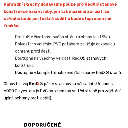
Náhradní střechy dodáváme pouze pro RedX® stanové
konstrukce naší výroby, jen tak můžeme zaručit, že
střecha bude perfektně sedět a bude stoprocentně
funkční.
Prodlužte životnost svého altánu a obnovte stříšku.
Polyester s vnitřním PVC potahem zajišťuje dokonalou
ochranu proti dešti.
Dostupné na všechny velikosti RedX
® stanových
konstrukcí.
Dostupné v kompletní nabízené škále barev RedX® stanů.
Obnovte svůj
Red
X
®
párty stan novou náhradní střechou z
600D Polyesteru (s PVC potahem na vnitřní straně pro zajištění
úplné ochrany proti dešti).
DOPORUČENÉ