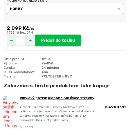
Model konstrukce stanu
2 099 Kč
/
ks
1 735 Kč
bez DPH
Přidat do košíku
Číslo produktu:
121BK
Výrobce:
RedX®
Záruka:
24 měsíců
100% Voděodolnost:
Ano
Materiál:
POLYESTER s PVC
Zákazníci s tímto produktem také kupují:
Vinylový potisk jednoho 3m límce střechy
• potisk 3m límce/lemu střechy nůžkových stanů •
2 490 Kč
/
ks
potisk vinylovým termo-transferem • cenově dostupná
varianta potisku • realizace probíhá během 5-10
pracovních dní • široký výběr barev
Skladem