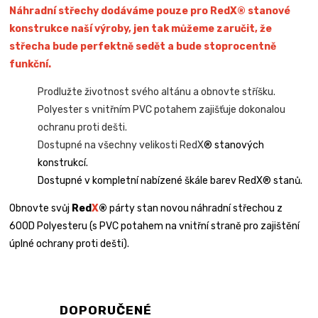
Náhradní střechy dodáváme pouze pro RedX® stanové
konstrukce naší výroby, jen tak můžeme zaručit, že
střecha bude perfektně sedět a bude stoprocentně
funkční.
Prodlužte životnost svého altánu a obnovte stříšku.
Polyester s vnitřním PVC potahem zajišťuje dokonalou
ochranu proti dešti.
Dostupné na všechny velikosti RedX
® stanových
konstrukcí.
Dostupné v kompletní nabízené škále barev RedX® stanů.
Obnovte svůj
Red
X
®
párty stan novou náhradní střechou z
600D Polyesteru (s PVC potahem na vnitřní straně pro zajištění
úplné ochrany proti dešti).
DOPORUČENÉ