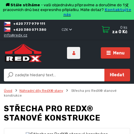
🚚 Stále stíháme
- vaši objednávku připravíme a doručíme do 1-2
pracovních dnů bez expresního příplatku. Máte dotaz?
Kontaktujte
nás
+420 777 979 111
0
ks
+420 380 071 380
CZK
za
0 Kč
info@redx.cz
Menu
Hledat
Úvod
Náhradní díly RedX® stany
Střecha pro RedX® stanové
konstrukce
STŘECHA PRO REDX®
STANOVÉ KONSTRUKCE