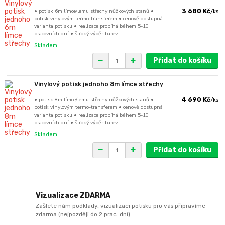
• potisk 6m límce/lemu střechy nůžkových stanů •
3 680 Kč
/
ks
potisk vinylovým termo-transferem • cenově dostupná
varianta potisku • realizace probíhá během 5-10
pracovních dní • široký výběr barev
Skladem
Přidat do košíku
Vinylový potisk jednoho 8m límce střechy
• potisk 8m límce/lemu střechy nůžkových stanů •
4 690 Kč
/
ks
potisk vinylovým termo-transferem • cenově dostupná
varianta potisku • realizace probíhá během 5-10
pracovních dní • široký výběr barev
Skladem
Přidat do košíku
Vizualizace ZDARMA
Zašlete nám podklady, vizualizaci potisku pro vás připravíme
zdarma (nejpozději do 2 prac. dní).