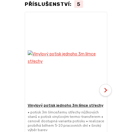
PŘÍSLUŠENSTVÍ:
5
Vinylový potisk jednoho 3m límce střechy
Vinylový po
střechy
• potisk 3m límce/lemu střechy nůžkových
stanů • potisk vinylovým termo-transferem •
• potisk 4,5
cenově dostupná varianta potisku • realizace
stanů • poti
probíhá během 5-10 pracovních dní • široký
cenově dostu
výběr barev
probíhá běhe