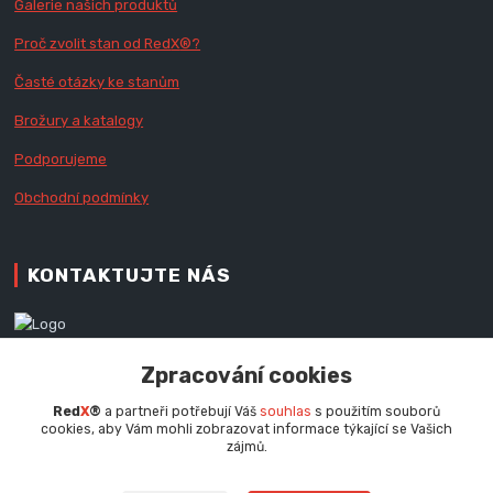
Galerie našich produktů
Proč zvolit stan od Red
X
®?
Časté otázky ke stanům
Brožury a katalogy
Podporujeme
Obchodní podmínky
KONTAKTUJTE NÁS
Zákaznická podpora RedX®
Zpracování cookies
+420 777 979 111
Po - Pá (9 - 16.30 hod.)
Red
X
®
a partneři potřebují Váš
souhlas
s použitím souborů
cookies, aby Vám mohli zobrazovat informace týkající se Vašich
info@redx.cz
zájmů.