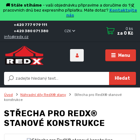
🚚 Stále stíháme
- vaši objednávku připravíme a doručíme do 1-2
pracovních dnů bez expresního příplatku. Máte dotaz?
Kontaktujte
nás
+420 777 979 111
0
ks
+420 380 071 380
CZK
za
0 Kč
info@redx.cz
Menu
Hledat
Úvod
Náhradní díly RedX® stany
Střecha pro RedX® stanové
konstrukce
STŘECHA PRO REDX®
STANOVÉ KONSTRUKCE