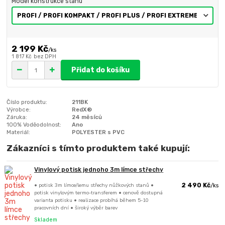
Model konstrukce stanu
2 199 Kč
/
ks
1 817 Kč
bez DPH
Přidat do košíku
Číslo produktu:
211BK
Výrobce:
RedX®
Záruka:
24 měsíců
100% Voděodolnost:
Ano
Materiál:
POLYESTER s PVC
Zákazníci s tímto produktem také kupují:
Vinylový potisk jednoho 3m límce střechy
• potisk 3m límce/lemu střechy nůžkových stanů •
2 490 Kč
/
ks
potisk vinylovým termo-transferem • cenově dostupná
varianta potisku • realizace probíhá během 5-10
pracovních dní • široký výběr barev
Skladem