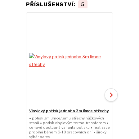
PŘÍSLUŠENSTVÍ:
5
Vinylový potisk jednoho 3m límce střechy
Vinylový po
střechy
• potisk 3m límce/lemu střechy nůžkových
stanů • potisk vinylovým termo-transferem •
• potisk 4,5
cenově dostupná varianta potisku • realizace
stanů • poti
probíhá během 5-10 pracovních dní • široký
cenově dostu
výběr barev
probíhá běhe