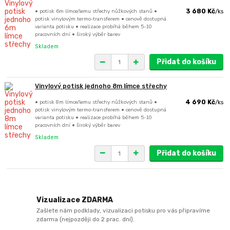
• potisk 6m límce/lemu střechy nůžkových stanů •
3 680 Kč
/
ks
potisk vinylovým termo-transferem • cenově dostupná
varianta potisku • realizace probíhá během 5-10
pracovních dní • široký výběr barev
Skladem
Přidat do košíku
Vinylový potisk jednoho 8m límce střechy
• potisk 8m límce/lemu střechy nůžkových stanů •
4 690 Kč
/
ks
potisk vinylovým termo-transferem • cenově dostupná
varianta potisku • realizace probíhá během 5-10
pracovních dní • široký výběr barev
Skladem
Přidat do košíku
Vizualizace ZDARMA
Zašlete nám podklady, vizualizaci potisku pro vás připravíme
zdarma (nejpozději do 2 prac. dní).