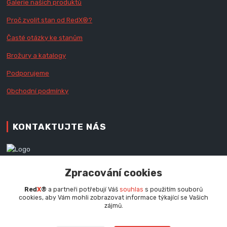
Galerie našich produktů
Proč zvolit stan od Red
X
®?
Časté otázky ke stanům
Brožury a katalogy
Podporujeme
Obchodní podmínky
KONTAKTUJTE NÁS
Zákaznická podpora RedX®
Zpracování cookies
+420 777 979 111
Po - Pá (9 - 16.30 hod.)
Red
X
®
a partneři potřebují Váš
souhlas
s použitím souborů
cookies, aby Vám mohli zobrazovat informace týkající se Vašich
info@redx.cz
zájmů.