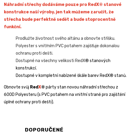
Náhradní střechy dodáváme pouze pro RedX® stanové
konstrukce naší výroby, jen tak můžeme zaručit, že
střecha bude perfektně sedět a bude stoprocentně
funkční.
Prodlužte životnost svého altánu a obnovte stříšku.
Polyester s vnitřním PVC potahem zajišťuje dokonalou
ochranu proti dešti.
Dostupné na všechny velikosti RedX
® stanových
konstrukcí.
Dostupné v kompletní nabízené škále barev RedX® stanů.
Obnovte svůj
Red
X
®
párty stan novou náhradní střechou z
600D Polyesteru (s PVC potahem na vnitřní straně pro zajištění
úplné ochrany proti dešti).
DOPORUČENÉ