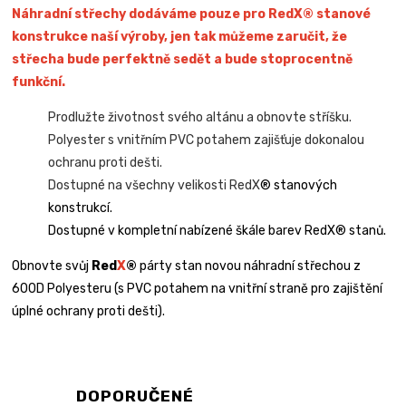
Náhradní střechy dodáváme pouze pro RedX® stanové
konstrukce naší výroby, jen tak můžeme zaručit, že
střecha bude perfektně sedět a bude stoprocentně
funkční.
Prodlužte životnost svého altánu a obnovte stříšku.
Polyester s vnitřním PVC potahem zajišťuje dokonalou
ochranu proti dešti.
Dostupné na všechny velikosti RedX
® stanových
konstrukcí.
Dostupné v kompletní nabízené škále barev RedX® stanů.
Obnovte svůj
Red
X
®
párty stan novou náhradní střechou z
600D Polyesteru (s PVC potahem na vnitřní straně pro zajištění
úplné ochrany proti dešti).
DOPORUČENÉ