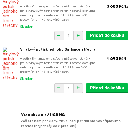
• potisk 6m límce/lemu střechy nůžkových stanů •
3 680 Kč
/
ks
potisk vinylovým termo-transferem • cenově dostupná
varianta potisku • realizace probíhá během 5-10
pracovních dní • široký výběr barev
Skladem
Přidat do košíku
Vinylový potisk jednoho 8m límce střechy
• potisk 8m límce/lemu střechy nůžkových stanů •
4 690 Kč
/
ks
potisk vinylovým termo-transferem • cenově dostupná
varianta potisku • realizace probíhá během 5-10
pracovních dní • široký výběr barev
Skladem
Přidat do košíku
Vizualizace ZDARMA
Zašlete nám podklady, vizualizaci potisku pro vás připravíme
zdarma (nejpozději do 2 prac. dní).