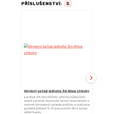
PŘÍSLUŠENSTVÍ:
5
Vinylový potisk jednoho 3m límce střechy
Vinylový po
střechy
• potisk 3m límce/lemu střechy nůžkových
stanů • potisk vinylovým termo-transferem •
• potisk 4,5
cenově dostupná varianta potisku • realizace
stanů • poti
probíhá během 5-10 pracovních dní • široký
cenově dostu
výběr barev
probíhá běhe