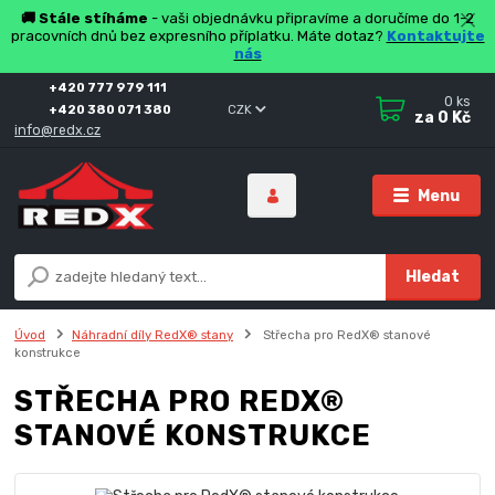
🚚 Stále stíháme
- vaši objednávku připravíme a doručíme do 1-2
pracovních dnů bez expresního příplatku. Máte dotaz?
Kontaktujte
nás
+420 777 979 111
0
ks
+420 380 071 380
CZK
za
0 Kč
info@redx.cz
Menu
Hledat
Úvod
Náhradní díly RedX® stany
Střecha pro RedX® stanové
konstrukce
STŘECHA PRO REDX®
STANOVÉ KONSTRUKCE