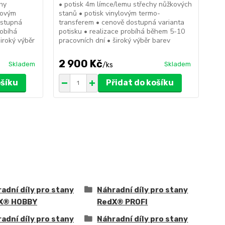
chy
• potisk 4m límce/lemu střechy nůžkových
• p
lovým
stanů • potisk vinylovým termo-
sta
ostupná
transferem • cenově dostupná varianta
tra
robíhá
potisku • realizace probíhá během 5-10
pot
iroký výběr
pracovních dní • široký výběr barev
pra
2 900 Kč
3
Skladem
Skladem
/
ks
ošíku
Přidat do košíku
adní díly pro stany
Náhradní díly pro stany
X® HOBBY
RedX® PROFI
adní díly pro stany
Náhradní díly pro stany