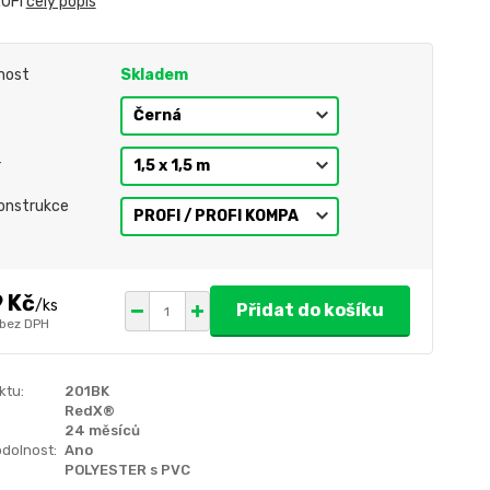
ROFI
celý popis
nost
Skladem
r
onstrukce
9 Kč
/
ks
Přidat do košíku
bez DPH
ktu:
201BK
RedX®
24 měsíců
dolnost:
Ano
POLYESTER s PVC