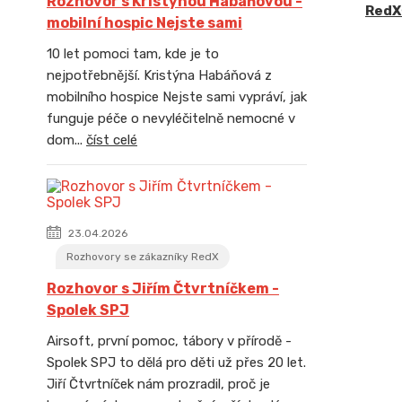
Rozhovor s Kristýnou Habáňovou -
RedX
mobilní hospic Nejste sami
10 let pomoci tam, kde je to
nejpotřebnější. Kristýna Habáňová z
mobilního hospice Nejste sami vypráví, jak
funguje péče o nevyléčitelně nemocné v
dom...
číst celé
23.04.2026
Rozhovory se zákazníky RedX
Rozhovor s Jiřím Čtvrtníčkem -
Spolek SPJ
Airsoft, první pomoc, tábory v přírodě -
Spolek SPJ to dělá pro děti už přes 20 let.
Jiří Čtvrtníček nám prozradil, proč je