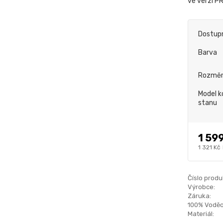
ve verzi P
Dostup
Barva
Rozmě
Model k
stanu
1 59
1 321 Kč
Číslo produ
Výrobce:
Záruka:
100% Voděo
Materiál: