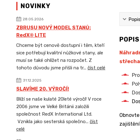
NOVINKY
Popi
28.05.2026
ZBRUSU NOVÝ MODEL STANŮ:
RedX® LITE
POPI
Chceme být cenově dostupní i těm, kteří
Náhradn
sice potřebují kvalitní nůžkové stany, ale
musí se také ohlížet na rozpočet. Z
střecha
tohoto důvodu jsme přišli na tr...
číst celé
Pro
31.12.2025
Pol
SLAVÍME 20. VÝROČÍ!
Dos
Blíží se naše kulaté 20leté výročí! V roce
Dos
2006 jsme ve Velké Británii založili
společnost RedX International Ltd.
Obnovte
Vznikla jako sesterská společno...
číst
zajištění
celé