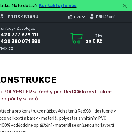
platku. Máte dotaz?
Kontaktujte nás
Ř – POTISK STANŮ
Přihlášení
CZK
 si rady? Zavolejte.
420 777 979 111
0
ks
za
0 Kč
+420 380 071 380
redx.cz
KONSTRUKCE
í POLYESTER střechy pro RedX® konstrukce
ch párty stanů
 střecha pro konstrukce nůžkových stanů RedX® • dostupné v
dce velikostí a barev • materiál: polyester s vnitřním PVC
100% voděodolné opláštění • materiál se sníženou hořlavostí