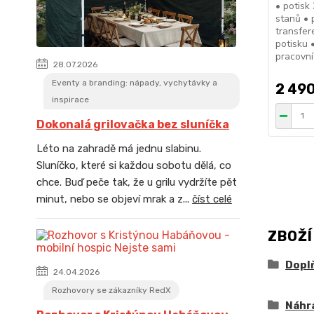
• potisk
stanů • 
transfer
potisku 
pracovní
28.07.2026
Eventy a branding: nápady, vychytávky a
2 490
inspirace
Dokonalá grilovačka bez sluníčka
Léto na zahradě má jednu slabinu.
Sluníčko, které si každou sobotu dělá, co
chce. Buď peče tak, že u grilu vydržíte pět
minut, nebo se objeví mrak a z...
číst celé
ZBOŽÍ
Doplň
24.04.2026
Rozhovory se zákazníky RedX
Náhra