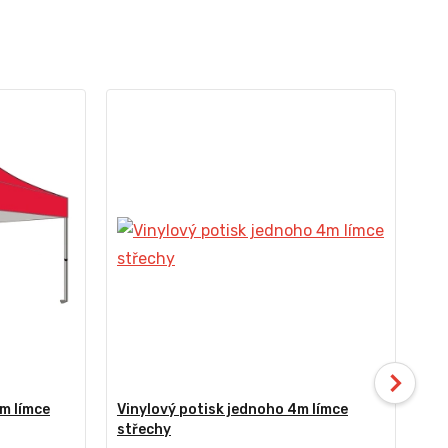
m límce
Vinylový potisk jednoho 4m límce
Vi
střechy
st