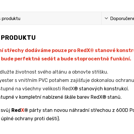
s produktu
Doporučené 
S PRODUKTU
í střechy dodáváme pouze pro RedX® stanové konstruk
 bude perfektně sedět a bude stoprocentně funkční.
dlužte životnost svého altánu a obnovte stříšku.
yester s vnitřním PVC potahem zajišťuje dokonalou ochranu 
tupné na všechny velikosti RedX
® stanových konstrukcí.
tupné v kompletní nabízené škále barev RedX® stanů.
 svůj
Red
X
®
párty stan novou náhradní střechou z 600D Po
 úplné ochrany proti dešti).