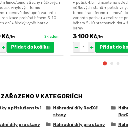
 3m límce/lemu střechy nůžkových
• potisk 4,5m límce/lemu stře
potisk vinylovým termo-
nůžkových stanů • potisk viny
em • cenově dostupná varianta
termo-transferem • cenově d
• realizace probíhá během 5-10
varianta potisku • realizace p
ch dní • široký výběr barev
během 5-10 pracovních dní • š
barev
 Kč
3 100 Kč
Skladem
/
ks
/
ks
Přidat do košíku
Přidat do k
 ZAŘAZENO V KATEGORIÍCH
ky a příslušenství
Náhradní díly RedX®
Náhr
stany
Red
dní díly pro stany
Náhradní díly pro stany
Náhr