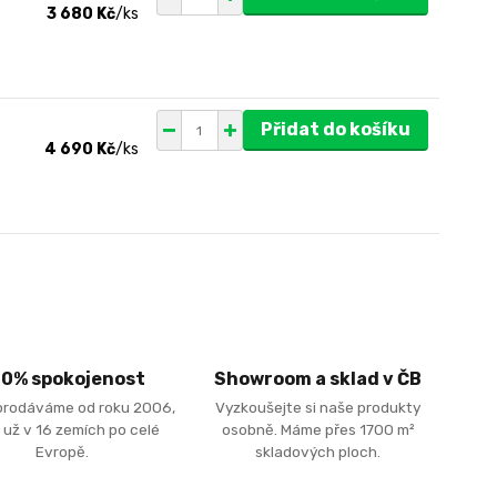
3 680 Kč
/
ks
Přidat do košíku
4 690 Kč
/
ks
00% spokojenost
Showroom a sklad v ČB
prodáváme od roku 2006,
Vyzkoušejte si naše produkty
 už v 16 zemích po celé
osobně. Máme přes 1700 m²
Evropě.
skladových ploch.