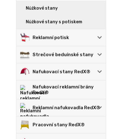
Nůžkové stany
Nůžkové stany s potiskem
Reklamní potisk
Strečové beduínské stany
Nafukovací stany RedX®
Nafukovací reklamní brány
RedX®
Reklamní nafukovadla RedX®
Pracovní stany RedX®