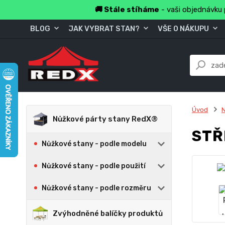
🚚 Stále stíháme
- vaši objednávku 
BLOG
JAK VYBRAT STAN?
VŠE O NÁKUPU
Úvod
N
Nůžkové párty stany RedX®
STŘ
Nůžkové stany - podle modelu
Nůžkové stany - podle použití
Nůžkové stany - podle rozměru
Zvýhodněné balíčky produktů