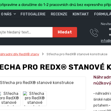
připravíme a doručíme do 1-2 pracovních dnů bez expresního pří
O NÁS
FOTOGALERIE
RECENZE
KONTAKT
FORMULÁ
Nevíte
+
Hledat
info@
áhradní díly RedX® stany
Střecha pro RedX® stanové konstrukce
ECHA PRO REDX® STANOVÉ 
Náhradn
nůžkový
• náhradní
široké nabí
potahem • 