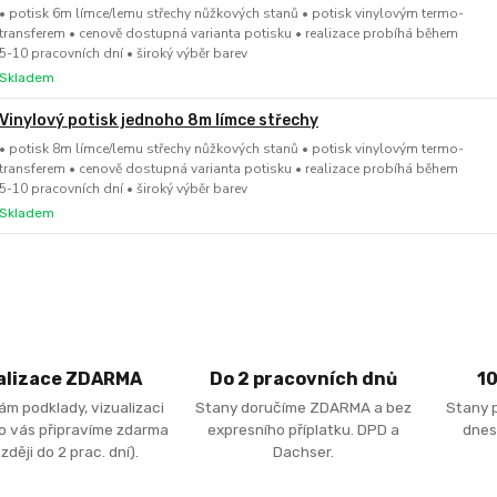
• potisk 6m límce/lemu střechy nůžkových stanů • potisk vinylovým termo-
transferem • cenově dostupná varianta potisku • realizace probíhá během
5-10 pracovních dní • široký výběr barev
Skladem
Vinylový potisk jednoho 8m límce střechy
• potisk 8m límce/lemu střechy nůžkových stanů • potisk vinylovým termo-
transferem • cenově dostupná varianta potisku • realizace probíhá během
5-10 pracovních dní • široký výběr barev
Skladem
alizace ZDARMA
Do 2 pracovních dnů
1
ám podklady, vizualizaci
Stany doručíme ZDARMA a bez
Stany 
ro vás připravíme zdarma
expresního příplatku. DPD a
dnes
zději do 2 prac. dní).
Dachser.