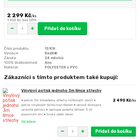
2 299 Kč
/
ks
1 900 Kč
bez DPH
Přidat do košíku
Číslo produktu:
131CR
Výrobce:
RedX®
Záruka:
24 měsíců
100% Voděodolnost:
Ano
Materiál:
POLYESTER s PVC
Zákazníci s tímto produktem také kupují:
Vinylový potisk jednoho 3m límce střechy
• potisk 3m límce/lemu střechy nůžkových stanů •
2 490 Kč
/
ks
potisk vinylovým termo-transferem • cenově dostupná
varianta potisku • realizace probíhá během 5-10
pracovních dní • široký výběr barev
Skladem
Přidat do košíku