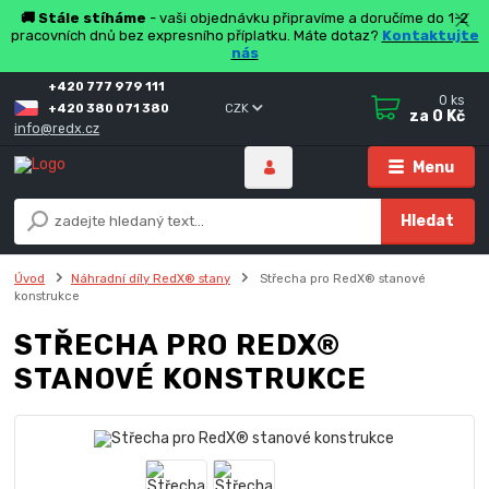
🚚 Stále stíháme
- vaši objednávku připravíme a doručíme do 1-2
pracovních dnů bez expresního příplatku. Máte dotaz?
Kontaktujte
nás
+420 777 979 111
0
ks
+420 380 071 380
CZK
za
0 Kč
info@redx.cz
Menu
Hledat
Úvod
Náhradní díly RedX® stany
Střecha pro RedX® stanové
konstrukce
STŘECHA PRO REDX®
STANOVÉ KONSTRUKCE