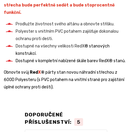
střecha bude perfektně sedět a bude stoprocentně
funkční.
Prodlužte životnost svého altánu a obnovte stříšku.
Polyester s vnitřním PVC potahem zajišťuje dokonalou
ochranu proti dešti.
Dostupné na všechny velikosti RedX
® stanových
konstrukcí.
Dostupné v kompletní nabízené škále barev RedX® stanů.
Obnovte svůj
Red
X
®
párty stan novou náhradní střechou z
600D Polyesteru (s PVC potahem na vnitřní straně pro zajištění
úplné ochrany proti dešti).
DOPORUČENÉ
PŘÍSLUŠENSTVÍ:
5