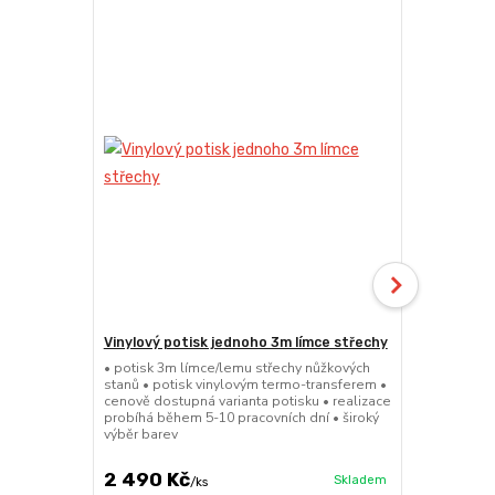
Vinylový potisk jednoho 3m límce střechy
Vinylový po
střechy
• potisk 3m límce/lemu střechy nůžkových
stanů • potisk vinylovým termo-transferem •
• potisk 4,5
cenově dostupná varianta potisku • realizace
stanů • poti
probíhá během 5-10 pracovních dní • široký
cenově dostu
výběr barev
probíhá běhe
výběr barev
2 490 Kč
3 100 Kč
Skladem
/
ks