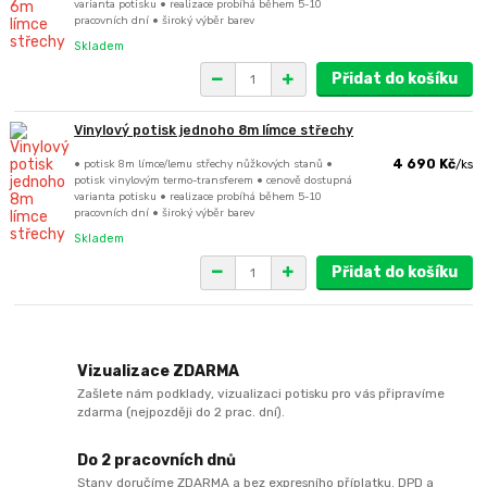
varianta potisku • realizace probíhá během 5-10
pracovních dní • široký výběr barev
Skladem
Přidat do košíku
Vinylový potisk jednoho 8m límce střechy
• potisk 8m límce/lemu střechy nůžkových stanů •
4 690 Kč
/
ks
potisk vinylovým termo-transferem • cenově dostupná
varianta potisku • realizace probíhá během 5-10
pracovních dní • široký výběr barev
Skladem
Přidat do košíku
Vizualizace ZDARMA
Zašlete nám podklady, vizualizaci potisku pro vás připravíme
zdarma (nejpozději do 2 prac. dní).
Do 2 pracovních dnů
Stany doručíme ZDARMA a bez expresního příplatku. DPD a