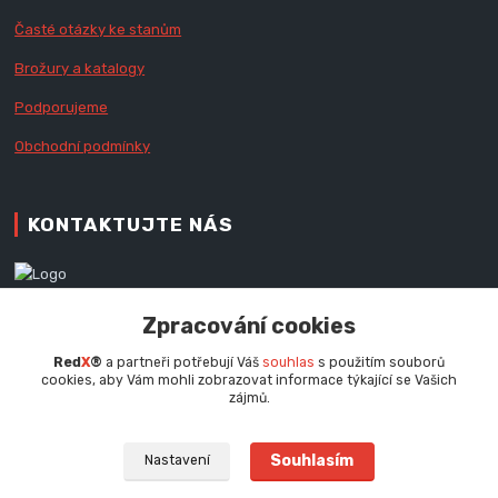
Časté otázky ke stanům
Brožury a katalogy
Podporujeme
Obchodní podmínky
KONTAKTUJTE NÁS
Zákaznická podpora RedX®
Zpracování cookies
+420 777 979 111
Po - Pá (9 - 16.30 hod.)
Red
X
®
a partneři potřebují Váš
souhlas
s použitím souborů
cookies, aby Vám mohli zobrazovat informace týkající se Vašich
info@redx.cz
zájmů.
Souhlasím
Nastavení