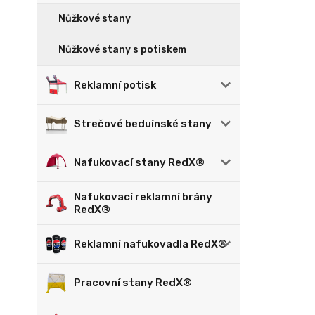
Nůžkové stany
Nůžkové stany s potiskem
Reklamní potisk
Strečové beduínské stany
Nafukovací stany RedX®
Nafukovací reklamní brány
RedX®
Reklamní nafukovadla RedX®
Pracovní stany RedX®