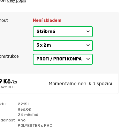
ROFI
celý popis
nost
Není skladem
r
onstrukce
9 Kč
/
ks
Momentálně není k dispozici
bez DPH
ktu:
221SL
RedX®
24 měsíců
dolnost:
Ano
POLYESTER s PVC