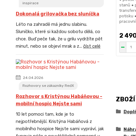
inspirace
stanů • 
transfer
Dokonalá grilovačka bez sluníčka
potisku 
pracovní
Léto na zahradě má jednu slabinu.
Sluníčko, které si každou sobotu dělá, co
2 490
chce. Buď peče tak, že u grilu vydržíte pět
minut, nebo se objeví mrak a z...
číst celé
24.04.2026
Rozhovory se zákazníky RedX
Rozhovor s Kristýnou Habáňovou -
ZBOŽÍ
mobilní hospic Nejste sami
Doplň
10 let pomoci tam, kde je to
nejpotřebnější. Kristýna Habáňová z
mobilního hospice Nejste sami vypráví, jak
Náhra