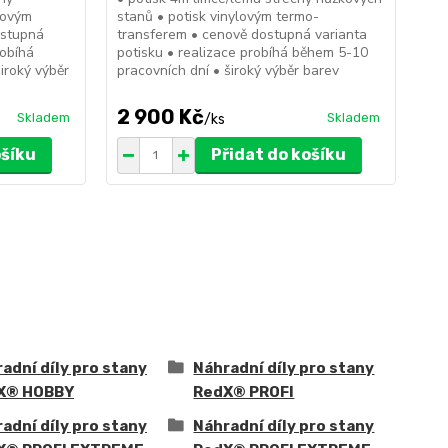
lovým
stanů • potisk vinylovým termo-
sta
ostupná
transferem • cenově dostupná varianta
tra
robíhá
potisku • realizace probíhá během 5-10
pot
iroký výběr
pracovních dní • široký výběr barev
pra
2 900 Kč
3
Skladem
Skladem
/
ks
ošíku
Přidat do košíku
adní díly pro stany
Náhradní díly pro stany
X® HOBBY
RedX® PROFI
adní díly pro stany
Náhradní díly pro stany