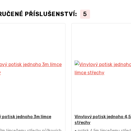
RUČENÉ PŘÍSLUŠENSTVÍ:
5
ý potisk jednoho 3m límce
Vinylový potisk jednoho 4,5
střechy
 3m límce/lemu střechy nůžkových
• potisk 4,5m límce/lemu stře