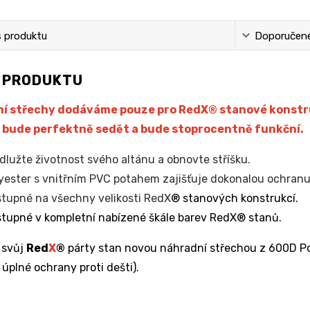
s produktu
Doporučené 
S PRODUKTU
í střechy dodáváme pouze pro RedX® stanové konstruk
 bude perfektně sedět a bude stoprocentně funkční.
dlužte životnost svého altánu a obnovte stříšku.
yester s vnitřním PVC potahem zajišťuje dokonalou ochranu 
tupné na všechny velikosti RedX
® stanových konstrukcí.
tupné v kompletní nabízené škále barev RedX® stanů.
 svůj
Red
X
®
párty stan novou náhradní střechou z 600D Po
 úplné ochrany proti dešti).