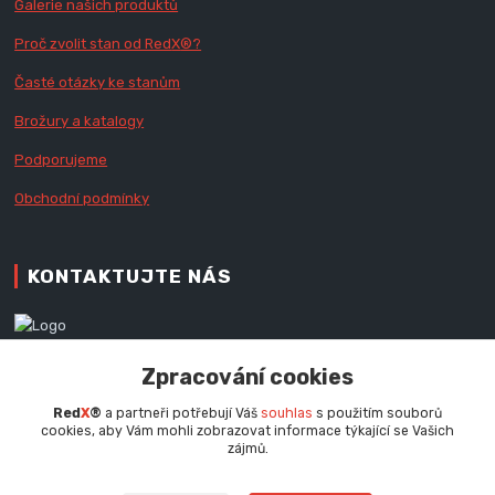
Galerie našich produktů
Proč zvolit stan od Red
X
®?
Časté otázky ke stanům
Brožury a katalogy
Podporujeme
Obchodní podmínky
KONTAKTUJTE NÁS
Zákaznická podpora RedX®
Zpracování cookies
+420 777 979 111
Po - Pá (9 - 16.30 hod.)
Red
X
®
a partneři potřebují Váš
souhlas
s použitím souborů
cookies, aby Vám mohli zobrazovat informace týkající se Vašich
info@redx.cz
zájmů.