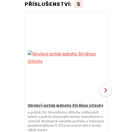
PŘÍSLUŠENSTVÍ:
5
Vinylový potisk jednoho 3m límce střechy
Vinylový po
střechy
• potisk 3m límce/lemu střechy nůžkových
stanů • potisk vinylovým termo-transferem •
• potisk 4,5
cenově dostupná varianta potisku • realizace
stanů • poti
probíhá během 5-10 pracovních dní • široký
cenově dostu
výběr barev
probíhá běhe