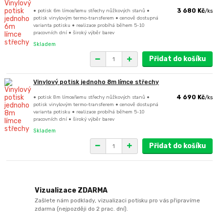
• potisk 6m límce/lemu střechy nůžkových stanů •
3 680 Kč
/
ks
potisk vinylovým termo-transferem • cenově dostupná
varianta potisku • realizace probíhá během 5-10
pracovních dní • široký výběr barev
Skladem
Přidat do košíku
Vinylový potisk jednoho 8m límce střechy
• potisk 8m límce/lemu střechy nůžkových stanů •
4 690 Kč
/
ks
potisk vinylovým termo-transferem • cenově dostupná
varianta potisku • realizace probíhá během 5-10
pracovních dní • široký výběr barev
Skladem
Přidat do košíku
Vizualizace ZDARMA
Zašlete nám podklady, vizualizaci potisku pro vás připravíme
zdarma (nejpozději do 2 prac. dní).