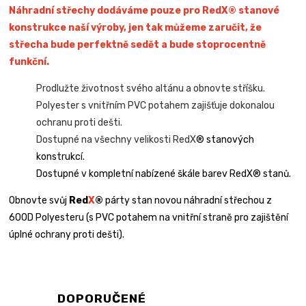
Náhradní střechy dodáváme pouze pro RedX® stanové
konstrukce naší výroby, jen tak můžeme zaručit, že
střecha bude perfektně sedět a bude stoprocentně
funkční.
Prodlužte životnost svého altánu a obnovte stříšku.
Polyester s vnitřním PVC potahem zajišťuje dokonalou
ochranu proti dešti.
Dostupné na všechny velikosti RedX
® stanových
konstrukcí.
Dostupné v kompletní nabízené škále barev RedX® stanů.
Obnovte svůj
Red
X
®
párty stan novou náhradní střechou z
600D Polyesteru (s PVC potahem na vnitřní straně pro zajištění
úplné ochrany proti dešti).
DOPORUČENÉ