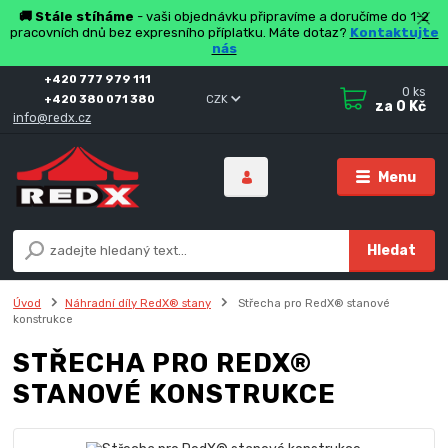
🚚 Stále stíháme
- vaši objednávku připravíme a doručíme do 1-2
pracovních dnů bez expresního příplatku. Máte dotaz?
Kontaktujte
nás
+420 777 979 111
0
ks
+420 380 071 380
CZK
za
0 Kč
info@redx.cz
Menu
Hledat
Úvod
Náhradní díly RedX® stany
Střecha pro RedX® stanové
konstrukce
STŘECHA PRO REDX®
STANOVÉ KONSTRUKCE