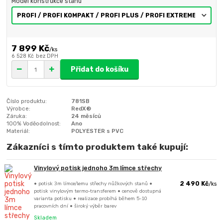
Model konstrukce stanu
7 899 Kč
/
ks
6 528 Kč
bez DPH
Přidat do košíku
Číslo produktu:
781SB
Výrobce:
RedX®
Záruka:
24 měsíců
100% Voděodolnost:
Ano
Materiál:
POLYESTER s PVC
Zákazníci s tímto produktem také kupují:
Vinylový potisk jednoho 3m límce střechy
• potisk 3m límce/lemu střechy nůžkových stanů •
2 490 Kč
/
ks
potisk vinylovým termo-transferem • cenově dostupná
varianta potisku • realizace probíhá během 5-10
pracovních dní • široký výběr barev
Skladem