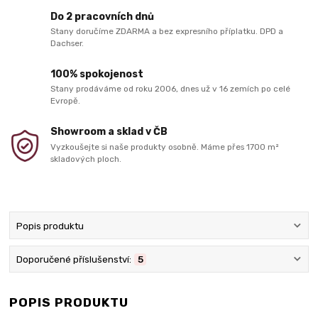
Do 2 pracovních dnů
Stany doručíme ZDARMA a bez expresního příplatku. DPD a
Dachser.
100% spokojenost
Stany prodáváme od roku 2006, dnes už v 16 zemích po celé
Evropě.
Showroom a sklad v ČB
Vyzkoušejte si naše produkty osobně. Máme přes 1700 m²
skladových ploch.
Popis produktu
Doporučené příslušenství:
5
POPIS PRODUKTU