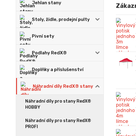
Jehlan stany
Zákazn
Stoly, židle, prodejní pulty
Pivní sety
Podlahy RedX®
Doplňky a příslušenství
Náhradní díly RedX® stany
Náhradní díly pro stany RedX®
HOBBY
Náhradní díly pro stany RedX®
PROFI