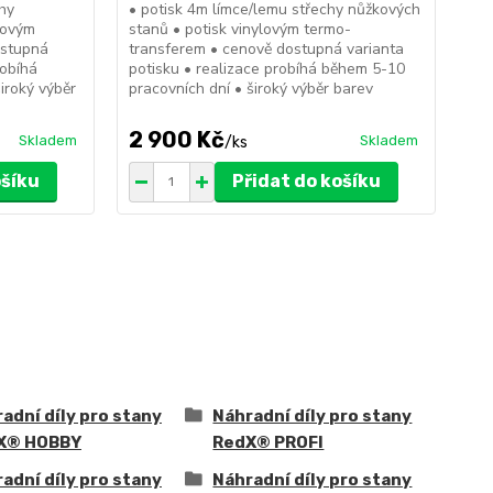
chy
• potisk 4m límce/lemu střechy nůžkových
• p
lovým
stanů • potisk vinylovým termo-
sta
ostupná
transferem • cenově dostupná varianta
tra
robíhá
potisku • realizace probíhá během 5-10
pot
iroký výběr
pracovních dní • široký výběr barev
pra
2 900 Kč
3
Skladem
Skladem
/
ks
ošíku
Přidat do košíku
adní díly pro stany
Náhradní díly pro stany
X® HOBBY
RedX® PROFI
adní díly pro stany
Náhradní díly pro stany