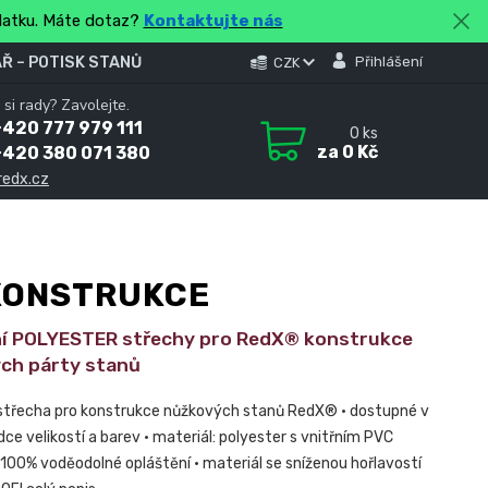
platku. Máte dotaz?
Kontaktujte nás
Ř – POTISK STANŮ
Přihlášení
CZK
 si rady? Zavolejte.
420 777 979 111
0
ks
za
0 Kč
+420 380 071 380
redx.cz
KONSTRUKCE
í POLYESTER střechy pro RedX® konstrukce
ch párty stanů
 střecha pro konstrukce nůžkových stanů RedX® • dostupné v
dce velikostí a barev • materiál: polyester s vnitřním PVC
100% voděodolné opláštění • materiál se sníženou hořlavostí