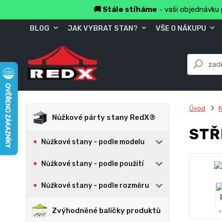
🚚 Stále stíháme
- vaši objednávku 
BLOG
JAK VYBRAT STAN?
VŠE O NÁKUPU
Úvod
N
Nůžkové párty stany RedX®
STŘ
Nůžkové stany - podle modelu
Nůžkové stany - podle použití
Nůžkové stany - podle rozměru
Zvýhodněné balíčky produktů