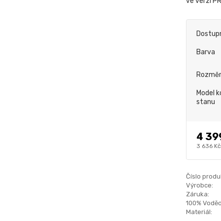
ve verzi P
Dostup
Barva
Rozmě
Model k
stanu
4 39
3 636 Kč
Číslo produ
Výrobce:
Záruka:
100% Voděo
Materiál: