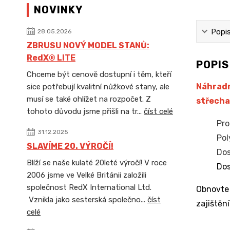
NOVINKY
Popi
28.05.2026
ZBRUSU NOVÝ MODEL STANŮ:
RedX® LITE
POPI
Chceme být cenově dostupní i těm, kteří
Náhradn
sice potřebují kvalitní nůžkové stany, ale
musí se také ohlížet na rozpočet. Z
střecha
tohoto důvodu jsme přišli na tr...
číst celé
Pro
31.12.2025
Pol
SLAVÍME 20. VÝROČÍ!
Dos
Blíží se naše kulaté 20leté výročí! V roce
Dos
2006 jsme ve Velké Británii založili
společnost RedX International Ltd.
Obnovte
Vznikla jako sesterská společno...
číst
zajištění
celé