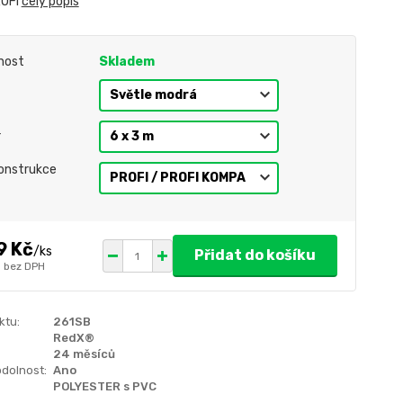
ROFI
celý popis
nost
Skladem
r
onstrukce
9 Kč
/
ks
Přidat do košíku
bez DPH
ktu:
261SB
RedX®
24 měsíců
dolnost:
Ano
POLYESTER s PVC