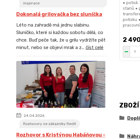
• potisk
inspirace
stanů • 
transfer
Dokonalá grilovačka bez sluníčka
potisku 
pracovní
Léto na zahradě má jednu slabinu.
Sluníčko, které si každou sobotu dělá, co
2 490
chce. Buď peče tak, že u grilu vydržíte pět
minut, nebo se objeví mrak a z...
číst celé
ZBOŽÍ
24.04.2026
Doplň
Rozhovory se zákazníky RedX
Rozhovor s Kristýnou Habáňovou -
Náhra