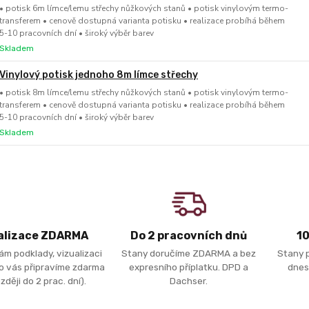
• potisk 6m límce/lemu střechy nůžkových stanů • potisk vinylovým termo-
transferem • cenově dostupná varianta potisku • realizace probíhá během
5-10 pracovních dní • široký výběr barev
Skladem
Vinylový potisk jednoho 8m límce střechy
• potisk 8m límce/lemu střechy nůžkových stanů • potisk vinylovým termo-
transferem • cenově dostupná varianta potisku • realizace probíhá během
5-10 pracovních dní • široký výběr barev
Skladem
alizace ZDARMA
Do 2 pracovních dnů
1
ám podklady, vizualizaci
Stany doručíme ZDARMA a bez
Stany 
ro vás připravíme zdarma
expresního příplatku. DPD a
dnes
zději do 2 prac. dní).
Dachser.