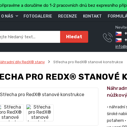
připravíme a doručíme do 1-2 pracovních dnů bez expresního pří
O NÁS
FOTOGALERIE
RECENZE
KONTAKT
FORMULÁ
Nevíte
+
Hledat
info@
áhradní díly RedX® stany
Střecha pro RedX® stanové konstrukce
ECHA PRO REDX® STANOVÉ 
Náhradn
nůžkový
• náhradní
široké nabí
potahem • 