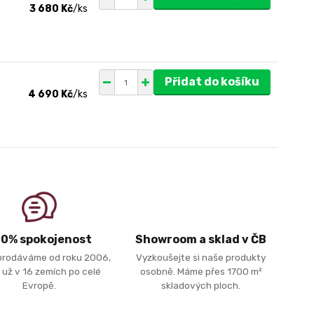
3 680 Kč
/
ks
Přidat do košíku
4 690 Kč
/
ks
00% spokojenost
Showroom a sklad v ČB
prodáváme od roku 2006,
Vyzkoušejte si naše produkty
 už v 16 zemích po celé
osobně. Máme přes 1700 m²
Evropě.
skladových ploch.