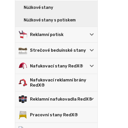
Nůžkové stany
Nůžkové stany s potiskem
Reklamní potisk
Strečové beduínské stany
Nafukovací stany RedX®
Nafukovací reklamní brány
RedX®
Reklamní nafukovadla RedX®
Pracovní stany RedX®