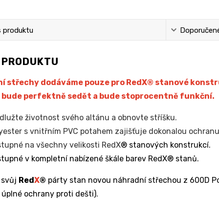
s produktu
Doporučené 
S PRODUKTU
í střechy dodáváme pouze pro RedX® stanové konstruk
 bude perfektně sedět a bude stoprocentně funkční.
dlužte životnost svého altánu a obnovte stříšku.
yester s vnitřním PVC potahem zajišťuje dokonalou ochranu 
tupné na všechny velikosti RedX
® stanových konstrukcí.
tupné v kompletní nabízené škále barev RedX® stanů.
 svůj
Red
X
®
párty stan novou náhradní střechou z 600D Po
 úplné ochrany proti dešti).