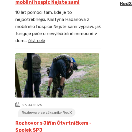
mobilní hospic Nejste sami
RedX
10 let pomoci tam, kde je to
nejpotřebnější. Kristýna Habáňová z
mobilního hospice Nejste sami vypráví, jak
funguje péče o nevyléčitelně nemocné v
dom...
číst celé
23.04.2026
Rozhovory se zákazníky RedX
Rozhovor s Jiřím Čtvrtníčkem -
Spolek SPJ