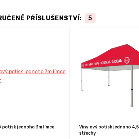
RUČENÉ PŘÍSLUŠENSTVÍ:
5
ý potisk jednoho 3m límce
Vinylový potisk jednoho 4,5
střechy