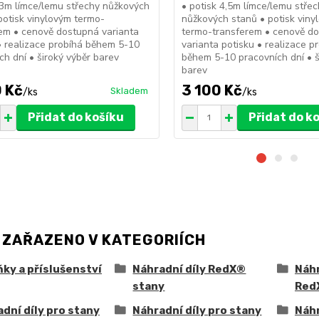
 3m límce/lemu střechy nůžkových
• potisk 4,5m límce/lemu stře
potisk vinylovým termo-
nůžkových stanů • potisk viny
em • cenově dostupná varianta
termo-transferem • cenově d
• realizace probíhá během 5-10
varianta potisku • realizace p
ch dní • široký výběr barev
během 5-10 pracovních dní • š
barev
 Kč
3 100 Kč
Skladem
/
ks
/
ks
Přidat do košíku
Přidat do k
 ZAŘAZENO V KATEGORIÍCH
ky a příslušenství
Náhradní díly RedX®
Náhr
stany
Red
dní díly pro stany
Náhradní díly pro stany
Náhr