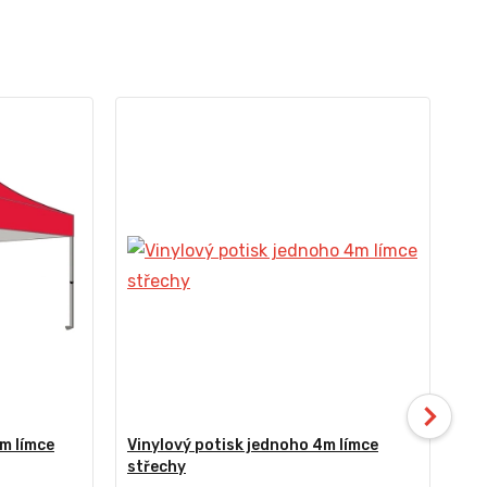
m límce
Vinylový potisk jednoho 4m límce
Vi
střechy
st