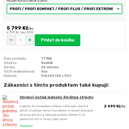
Model konstrukce stanu
5 799 Kč
/
ks
4 793 Kč
bez DPH
Přidat do košíku
Číslo produktu:
771NB
Výrobce:
RedX®
Záruka:
24 měsíců
100% Voděodolnost:
Ano
Materiál:
POLYESTER s PVC
Zákazníci s tímto produktem také kupují:
Vinylový potisk jednoho 3m límce střechy
• potisk 3m límce/lemu střechy nůžkových stanů •
2 490 Kč
/
ks
potisk vinylovým termo-transferem • cenově dostupná
varianta potisku • realizace probíhá během 5-10
pracovních dní • široký výběr barev
Skladem