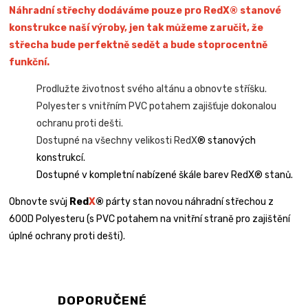
Náhradní střechy dodáváme pouze pro RedX® stanové
konstrukce naší výroby, jen tak můžeme zaručit, že
střecha bude perfektně sedět a bude stoprocentně
funkční.
Prodlužte životnost svého altánu a obnovte stříšku.
Polyester s vnitřním PVC potahem zajišťuje dokonalou
ochranu proti dešti.
Dostupné na všechny velikosti RedX
® stanových
konstrukcí.
Dostupné v kompletní nabízené škále barev RedX® stanů.
Obnovte svůj
Red
X
®
párty stan novou náhradní střechou z
600D Polyesteru (s PVC potahem na vnitřní straně pro zajištění
úplné ochrany proti dešti).
DOPORUČENÉ