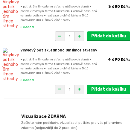
• potisk 6m límce/lemu střechy nůžkových stanů •
3 680 Kč
/
ks
potisk vinylovým termo-transferem • cenově dostupná
varianta potisku • realizace probíhá během 5-10
pracovních dní • široký výběr barev
Skladem
Přidat do košíku
Vinylový potisk jednoho 8m límce střechy
• potisk 8m límce/lemu střechy nůžkových stanů •
4 690 Kč
/
ks
potisk vinylovým termo-transferem • cenově dostupná
varianta potisku • realizace probíhá během 5-10
pracovních dní • široký výběr barev
Skladem
Přidat do košíku
Vizualizace ZDARMA
Zašlete nám podklady, vizualizaci potisku pro vás připravíme
zdarma (nejpozději do 2 prac. dní).