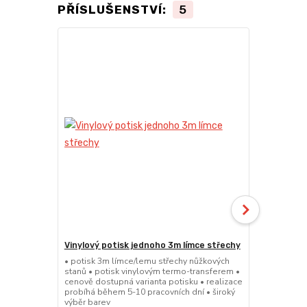
PŘÍSLUŠENSTVÍ:
5
Vinylový potisk jednoho 3m límce střechy
Vinylový po
střechy
• potisk 3m límce/lemu střechy nůžkových
stanů • potisk vinylovým termo-transferem •
• potisk 4,5
cenově dostupná varianta potisku • realizace
stanů • poti
probíhá během 5-10 pracovních dní • široký
cenově dostu
výběr barev
probíhá běhe