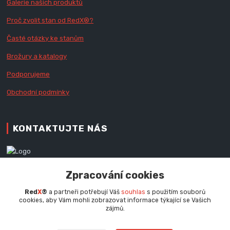
Galerie našich produktů
Proč zvolit stan od Red
X
®?
Časté otázky ke stanům
Brožury a katalogy
Podporujeme
Obchodní podmínky
KONTAKTUJTE NÁS
Zákaznická podpora RedX®
Zpracování cookies
+420 777 979 111
Po - Pá (9 - 16.30 hod.)
Red
X
®
a partneři potřebují Váš
souhlas
s použitím souborů
cookies, aby Vám mohli zobrazovat informace týkající se Vašich
info@redx.cz
zájmů.