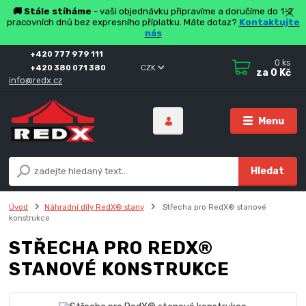
🚚 Stále stíháme
- vaši objednávku připravíme a doručíme do 1-2
pracovních dnů bez expresního příplatku. Máte dotaz?
Kontaktujte
nás
+420 777 979 111
0
ks
+420 380 071 380
CZK
za
0 Kč
info@redx.cz
Menu
Hledat
Úvod
Náhradní díly RedX® stany
Střecha pro RedX® stanové
konstrukce
STŘECHA PRO REDX®
STANOVÉ KONSTRUKCE