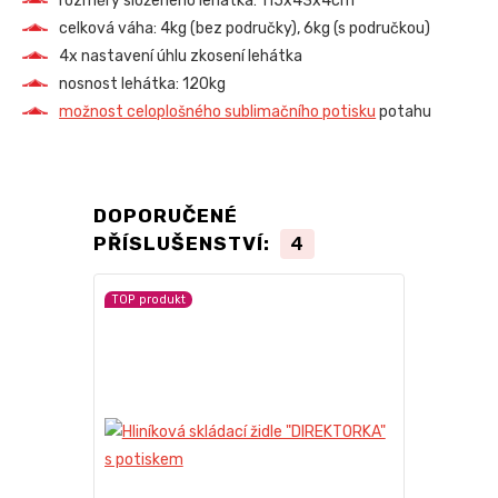
rozměry složeného lehátka: 115x43x4cm
celková váha: 4kg (bez područky), 6kg (s područkou)
4x nastavení úhlu zkosení lehátka
nosnost lehátka: 120kg
možnost celoplošného sublimačního potisku
potahu
DOPORUČENÉ
PŘÍSLUŠENSTVÍ:
4
TOP produkt
TOP produkt