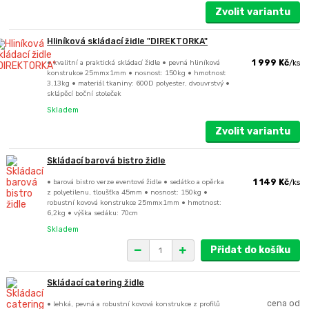
Zvolit variantu
Hliníková skládací židle "DIREKTORKA"
• kvalitní a praktická skládací židle • pevná hliníková
1 999 Kč
/
ks
konstrukce 25mmx1mm • nosnost: 150kg • hmotnost
3,13kg • materiál tkaniny: 600D polyester, dvouvrstvý •
sklápěcí boční stoleček
Skladem
Zvolit variantu
Skládací barová bistro židle
• barová bistro verze eventové židle • sedátko a opěrka
1 149 Kč
/
ks
z polyetilenu, tloušťka 45mm • nosnost: 150kg •
robustní kovová konstrukce 25mmx1mm • hmotnost:
6,2kg • výška sedáku: 70cm
Skladem
Přidat do košíku
Skládací catering židle
• lehká, pevná a robustní kovová konstrukce z profilů
cena od