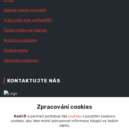
Galerie našich produktů
Proč zvolit stan od Red
X
®?
Časté otázky ke stanům
Brožury a katalogy
Podporujeme
Obchodní podmínky
KONTAKTUJTE NÁS
Zákaznická podpora RedX®
Zpracování cookies
+420 777 979 111
Po - Pá (9 - 16.30 hod.)
Red
X
®
a partneři potřebují Váš
souhlas
s použitím souborů
cookies, aby Vám mohli zobrazovat informace týkající se Vašich
info@redx.cz
zájmů.