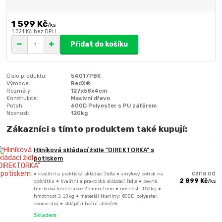
1 599 Kč
/
ks
1 321 Kč
bez DPH
Přidat do košíku
Číslo produktu:
54017PBK
Výrobce:
RedX®
Rozměry:
127x58x4cm
Konstrukce:
Masivní dřevo
Potah:
600D Polyester s PU zátěrem
Nosnost:
120kg
Zákazníci s tímto produktem také kupují:
Hliníková skládací židle "DIREKTORKA" s
potiskem
• kvalitní a praktická skládací židle • vinylový potisk na
cena od
opěrátku • kvalitní a praktická skládací židle • pevná
2 899 Kč
/
ks
hliníková konstrukce 25mmx1mm • nosnost: 150kg •
hmotnost 3,13kg • materiál tkaniny: 600D polyester,
dvouvrstvý • sklápěcí boční stoleček
Skladem