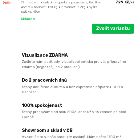
28mmx1mm • sedátko a opěrka z polyetilenu, tloušťka
729 Kč
/
ks
45mm • nosnost: 150 kg • hmotnost: 5,2kg • výška
sedáku: 45cm
Skladem
Zvolit variantu
Vizualizace ZDARMA
Zašlete nám podklady, vizualizaci potisku pro vás připravíme
zdarma (nejpozději do 2 prac. dní).
Do 2 pracovních dnů
Stany doručíme ZDARMA a bez expresního příplatku. DPD a
Dachser.
100% spokojenost
Stany prodáváme od roku 2006, dnes už v 16 zemích po celé
Evropě.
Showroom a sklad v ČB
Vyzkoušejte si naše produkty osobně. Máme přes 1700 m²