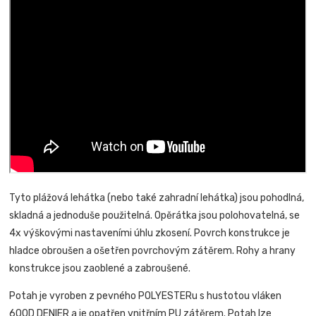
Tyto plážová lehátka (nebo také zahradní lehátka) jsou pohodlná,
skladná a jednoduše použitelná. Opěrátka jsou polohovatelná, se
4x výškovými nastaveními úhlu zkosení. Povrch konstrukce je
hladce obroušen a ošetřen povrchovým zátěrem. Rohy a hrany
konstrukce jsou zaoblené a zabroušené.
Potah je vyroben z pevného POLYESTERu s hustotou vláken
600D DENIER a je opatřen vnitřním PU zátěrem. Potah lze