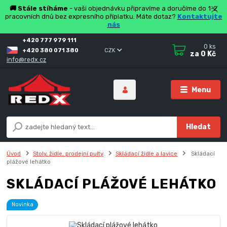
🚚 Stále stíháme
- vaši objednávku připravíme a doručíme do 1-2
pracovních dnů bez expresního příplatku. Máte dotaz?
Kontaktujte
nás
+420 777 979 111
0
ks
+420 380 071 380
CZK
za
0 Kč
info@redx.cz
Menu
Hledat
Úvod
Stoly, židle, prodejní pulty
Skládací židle a lavice
Skládací
plážové lehátko
SKLÁDACÍ PLÁŽOVÉ LEHÁTKO
Novinka