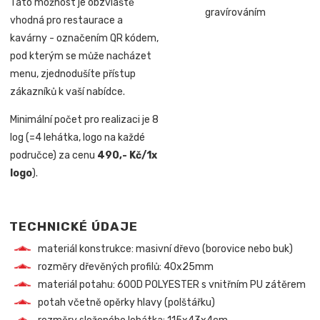
Tato možnost je obzvláště
vhodná pro restaurace a
kavárny - označením QR kódem,
pod kterým se může nacházet
menu, zjednodušíte přístup
zákazníků k vaší nabídce.
Minimální počet pro realizaci je 8
log (=4 lehátka, logo na každé
područce) za cenu
490,- Kč/1x
logo
).
TECHNICKÉ ÚDAJE
materiál konstrukce: masivní dřevo (borovice nebo buk)
rozměry dřevěných profilů: 40x25mm
materiál potahu: 600D POLYESTER s vnitřním PU zátěrem
potah včetně opěrky hlavy (polštářku)