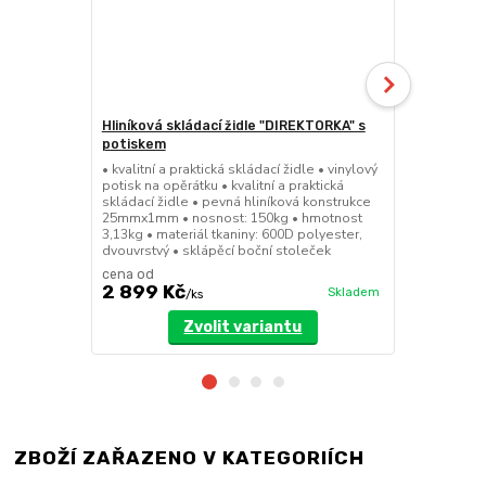
Hliníková skládací židle "DIREKTORKA" s
Hliníková s
potiskem
• kvalitní a 
hliníková k
• kvalitní a praktická skládací židle • vinylový
150kg • hmot
potisk na opěrátku • kvalitní a praktická
600D polyest
skládací židle • pevná hliníková konstrukce
stoleček
25mmx1mm • nosnost: 150kg • hmotnost
3,13kg • materiál tkaniny: 600D polyester,
dvouvrstvý • sklápěcí boční stoleček
cena od
2 899 Kč
1 999 Kč
Skladem
/
ks
Zvolit variantu
ZBOŽÍ ZAŘAZENO V KATEGORIÍCH