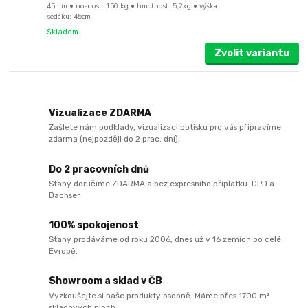
45mm • nosnost: 150 kg • hmotnost: 5,2kg • výška
sedáku: 45cm
Skladem
Zvolit variantu
Vizualizace ZDARMA
Zašlete nám podklady, vizualizaci potisku pro vás připravíme
zdarma (nejpozději do 2 prac. dní).
Do 2 pracovních dnů
Stany doručíme ZDARMA a bez expresního příplatku. DPD a
Dachser.
100% spokojenost
Stany prodáváme od roku 2006, dnes už v 16 zemích po celé
Evropě.
Showroom a sklad v ČB
Vyzkoušejte si naše produkty osobně. Máme přes 1700 m²
skladových ploch.