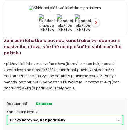
Zahradní lehátko s pevnou konstrukcí vyrobenou z
masivního dřeva, včetně celoplošného sublimačního
potisku
• plážová lehátka z masivního dřeva (borovice nebo buk) • pevná
konstrukce s nosností až 120kg • možnost gravírování područek
horkou ražbou • doba výroby potahu s potiskem: cca. 2-3 týdny •
materiál potahu: 600D polyester s PU zátěrem • hmotnost: 4kg (bez
područky) a 6kg (s područkou)
celý popis
Dostupnost
Skladem
Konstrukce lehátka