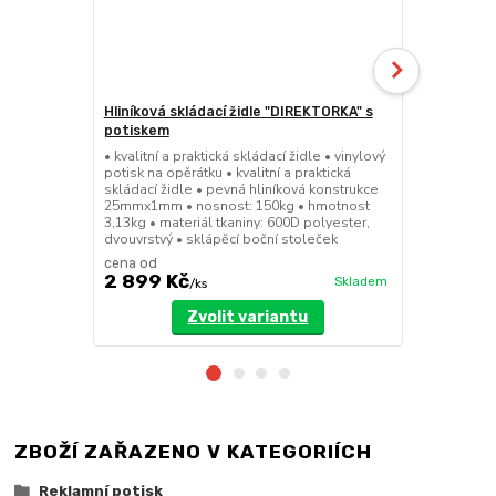
Hliníková skládací židle "DIREKTORKA" s
Hliníková s
potiskem
• kvalitní a 
hliníková k
• kvalitní a praktická skládací židle • vinylový
150kg • hmot
potisk na opěrátku • kvalitní a praktická
600D polyest
skládací židle • pevná hliníková konstrukce
stoleček
25mmx1mm • nosnost: 150kg • hmotnost
3,13kg • materiál tkaniny: 600D polyester,
dvouvrstvý • sklápěcí boční stoleček
cena od
2 899 Kč
1 999 Kč
Skladem
/
ks
Zvolit variantu
ZBOŽÍ ZAŘAZENO V KATEGORIÍCH
Reklamní potisk