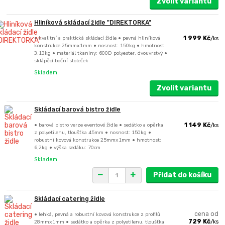
Zvolit variantu
Hliníková skládací židle "DIREKTORKA"
• kvalitní a praktická skládací židle • pevná hliníková
1 999 Kč
/
ks
konstrukce 25mmx1mm • nosnost: 150kg • hmotnost
3,13kg • materiál tkaniny: 600D polyester, dvouvrstvý •
sklápěcí boční stoleček
Skladem
Zvolit variantu
Skládací barová bistro židle
• barová bistro verze eventové židle • sedátko a opěrka
1 149 Kč
/
ks
z polyetilenu, tloušťka 45mm • nosnost: 150kg •
robustní kovová konstrukce 25mmx1mm • hmotnost:
6,2kg • výška sedáku: 70cm
Skladem
Přidat do košíku
Skládací catering židle
• lehká, pevná a robustní kovová konstrukce z profilů
cena od
28mmx1mm • sedátko a opěrka z polyetilenu, tloušťka
729 Kč
/
ks