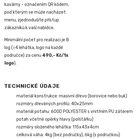
kavárny - označením QR kódem,
pod kterým se může nacházet
menu, zjednodušíte přístup
zákazníků k vaší nabídce.
Minimální počet pro realizaci je 8
log (=4 lehátka, logo na každé
područce) za cenu
490,- Kč/1x
logo
).
TECHNICKÉ ÚDAJE
materiál konstrukce: masivní dřevo (borovice nebo buk)
rozměry dřevěných profilů: 40x25mm
materiál potahu: 600D POLYESTER s vnitřním PU zátěrem
potah včetně opěrky hlavy (polštářku)
rozměry složeného lehátka: 115x43x4cm
celková váha: 4kg (bez područky), 6kg (s područkou)