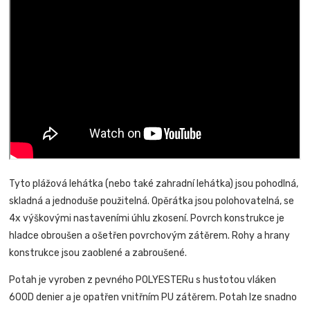
Tyto plážová lehátka (nebo také zahradní lehátka) jsou pohodlná,
skladná a jednoduše použitelná. Opěrátka jsou polohovatelná, se
4x výškovými nastaveními úhlu zkosení. Povrch konstrukce je
hladce obroušen a ošetřen povrchovým zátěrem. Rohy a hrany
konstrukce jsou zaoblené a zabroušené.
Potah je vyroben z pevného POLYESTERu s hustotou vláken
600D denier a je opatřen vnitřním PU zátěrem. Potah lze snadno