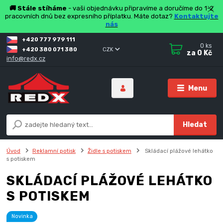
🚚 Stále stíháme
- vaši objednávku připravíme a doručíme do 1-2
pracovních dnů bez expresního příplatku. Máte dotaz?
Kontaktujte
nás
+420 777 979 111
0
ks
+420 380 071 380
CZK
za
0 Kč
info@redx.cz
Menu
Hledat
Úvod
Reklamní potisk
Židle s potiskem
Skládací plážové lehátko
s potiskem
SKLÁDACÍ PLÁŽOVÉ LEHÁTKO
S POTISKEM
Novinka