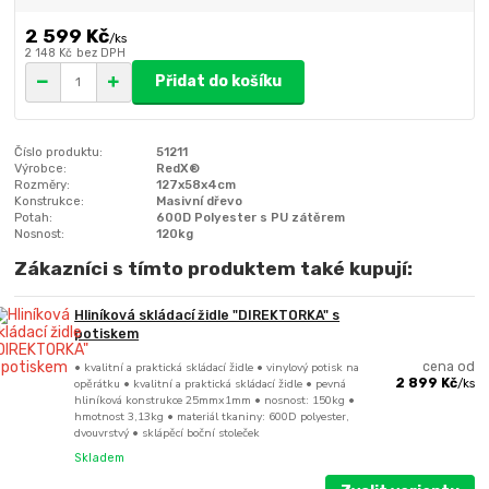
2 599 Kč
/
ks
2 148 Kč
bez DPH
Přidat do košíku
Číslo produktu:
51211
Výrobce:
RedX®
Rozměry:
127x58x4cm
Konstrukce:
Masivní dřevo
Potah:
600D Polyester s PU zátěrem
Nosnost:
120kg
Zákazníci s tímto produktem také kupují:
Hliníková skládací židle "DIREKTORKA" s
potiskem
• kvalitní a praktická skládací židle • vinylový potisk na
cena od
opěrátku • kvalitní a praktická skládací židle • pevná
2 899 Kč
/
ks
hliníková konstrukce 25mmx1mm • nosnost: 150kg •
hmotnost 3,13kg • materiál tkaniny: 600D polyester,
dvouvrstvý • sklápěcí boční stoleček
Skladem