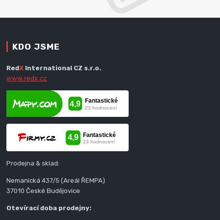
KDO JSME
Red
X
International CZ s.r.o.
www.redx.cz
Prodejna & sklad:
Nemanická 437/5 (Areál ŘEMPA)
37010 České Budějovice
Otevírací doba prodejny: