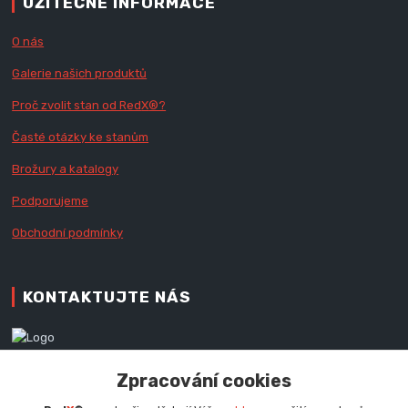
UŽITEČNÉ INFORMACE
O nás
Galerie našich produktů
Proč zvolit stan od Red
X
®?
Časté otázky ke stanům
Brožury a katalogy
Podporujeme
Obchodní podmínky
KONTAKTUJTE NÁS
Zákaznická podpora RedX®
Zpracování cookies
+420 777 979 111
Po - Pá (9 - 16.30 hod.)