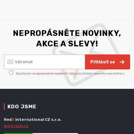
NEPROPÁSNĚTE NOVINKY,
AKCE A SLEVY!
Přihlásit se
Souhlasím se
zpracováním osobních údajů
za účelem rozesílky newsletteru.
KDO JSME
Red
X
International CZ s.r.o.
www.redx.cz