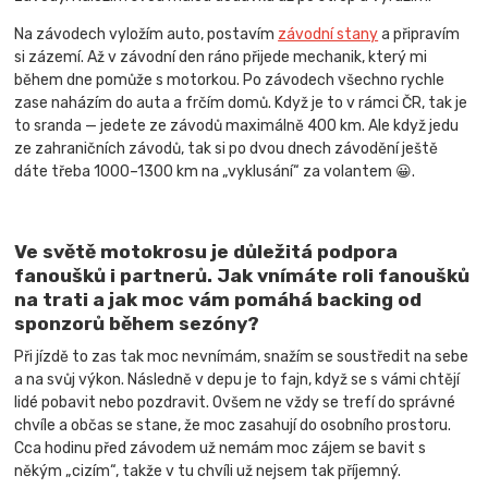
Na závodech vyložím auto, postavím
závodní stany
a připravím
si zázemí. Až v závodní den ráno přijede mechanik, který mi
během dne pomůže s motorkou. Po závodech všechno rychle
zase naházím do auta a frčím domů. Když je to v rámci ČR, tak je
to sranda — jedete ze závodů maximálně 400 km. Ale když jedu
ze zahraničních závodů, tak si po dvou dnech závodění ještě
dáte třeba 1000–1300 km na „vyklusání“ za volantem 😀.
Ve světě motokrosu je důležitá podpora
fanoušků i partnerů. Jak vnímáte roli fanoušků
na trati a jak moc vám pomáhá backing od
sponzorů během sezóny?
Při jízdě to zas tak moc nevnímám, snažím se soustředit na sebe
a na svůj výkon. Následně v depu je to fajn, když se s vámi chtějí
lidé pobavit nebo pozdravit. Ovšem ne vždy se trefí do správné
chvíle a občas se stane, že moc zasahují do osobního prostoru.
Cca hodinu před závodem už nemám moc zájem se bavit s
někým „cizím“, takže v tu chvíli už nejsem tak příjemný.