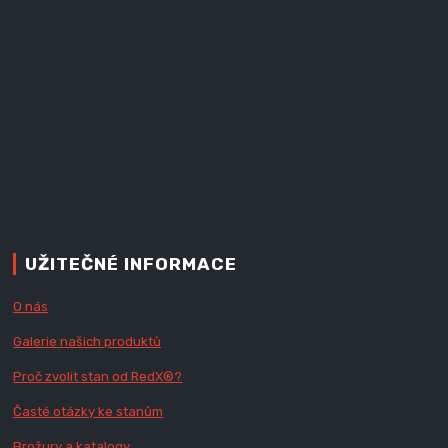
UŽITEČNÉ INFORMACE
O nás
Galerie našich produktů
Proč zvolit stan od Red
X
®?
Časté otázky ke stanům
Brožury a katalogy