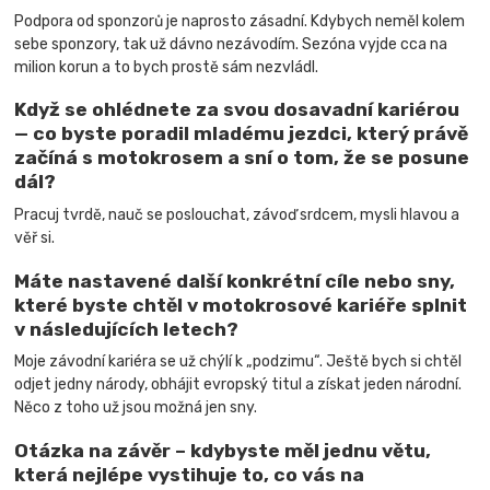
Podpora od sponzorů je naprosto zásadní. Kdybych neměl kolem
sebe sponzory, tak už dávno nezávodím. Sezóna vyjde cca na
milion korun a to bych prostě sám nezvládl.
Když se ohlédnete za svou dosavadní kariérou
— co byste poradil mladému jezdci, který právě
začíná s motokrosem a sní o tom, že se posune
dál?
Pracuj tvrdě, nauč se poslouchat, závoď srdcem, mysli hlavou a
věř si.
Máte nastavené další konkrétní cíle nebo sny,
které byste chtěl v motokrosové kariéře splnit
v následujících letech?
Moje závodní kariéra se už chýlí k „podzimu“. Ještě bych si chtěl
odjet jedny národy, obhájit evropský titul a získat jeden národní.
Něco z toho už jsou možná jen sny.
Otázka na závěr – kdybyste měl jednu větu,
která nejlépe vystihuje to, co vás na