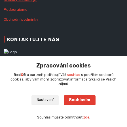
Podporujeme
Obchodní podmínky
KONTAKTUJTE NÁS
Zákaznická podpora RedX®
Zpracování cookies
+420 777 979 111
Po - Pá (9 - 16.30 hod.)
Red
X
®
a partneři potřebují Váš
souhlas
s použitím souborů
cookies, aby Vám mohli zobrazovat informace týkající se Vašich
info@redx.cz
zájmů.
Souhlasím
Nastavení
Souhlas můžete odmítnout
zde
.
Vytvořeno na
Eshop-rychle.cz