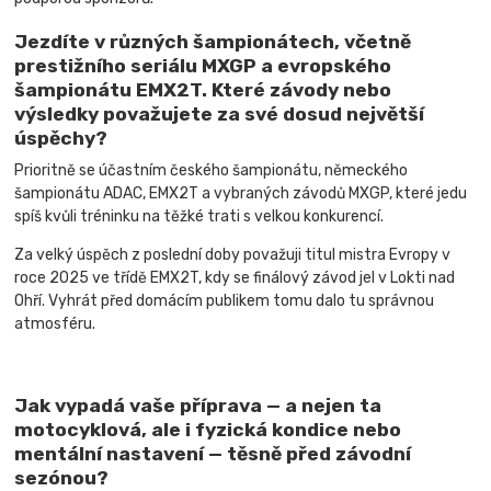
Jezdíte v různých šampionátech, včetně
prestižního seriálu MXGP a evropského
šampionátu EMX2T. Které závody nebo
výsledky považujete za své dosud největší
úspěchy?
Prioritně se účastním českého šampionátu, německého
šampionátu ADAC, EMX2T a vybraných závodů MXGP, které jedu
spíš kvůli tréninku na těžké trati s velkou konkurencí.
Za velký úspěch z poslední doby považuji titul mistra Evropy v
roce 2025 ve třídě EMX2T, kdy se finálový závod jel v Lokti nad
Ohří. Vyhrát před domácím publikem tomu dalo tu správnou
atmosféru.
Jak vypadá vaše příprava — a nejen ta
motocyklová, ale i fyzická kondice nebo
mentální nastavení — těsně před závodní
sezónou?