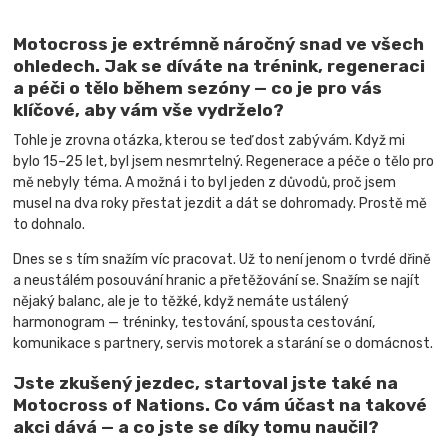
Motocross je extrémně náročný snad ve všech
ohledech. Jak se díváte na trénink, regeneraci
a péči o tělo během sezóny — co je pro vás
klíčové, aby vám vše vydrželo?
Tohle je zrovna otázka, kterou se teď dost zabývám. Když mi
bylo 15–25 let, byl jsem nesmrtelný. Regenerace a péče o tělo pro
mě nebyly téma. A možná i to byl jeden z důvodů, proč jsem
musel na dva roky přestat jezdit a dát se dohromady. Prostě mě
to dohnalo.
Dnes se s tím snažím víc pracovat. Už to není jenom o tvrdé dřině
a neustálém posouvání hranic a přetěžování se. Snažím se najít
nějaký balanc, ale je to těžké, když nemáte ustálený
harmonogram — tréninky, testování, spousta cestování,
komunikace s partnery, servis motorek a starání se o domácnost.
Jste zkušený jezdec, startoval jste také na
Motocross of Nations. Co vám účast na takové
akci dává — a co jste se díky tomu naučil?