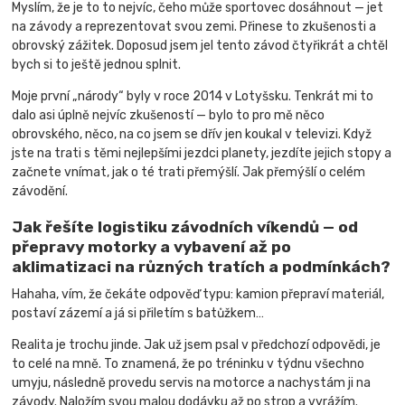
Myslím, že je to to nejvíc, čeho může sportovec dosáhnout — jet
na závody a reprezentovat svou zemi. Přinese to zkušenosti a
obrovský zážitek. Doposud jsem jel tento závod čtyřikrát a chtěl
bych si to ještě jednou splnit.
Moje první „národy“ byly v roce 2014 v Lotyšsku. Tenkrát mi to
dalo asi úplně nejvíc zkušeností — bylo to pro mě něco
obrovského, něco, na co jsem se dřív jen koukal v televizi. Když
jste na trati s těmi nejlepšími jezdci planety, jezdíte jejich stopy a
začnete vnímat, jak o té trati přemýšlí. Jak přemýšlí o celém
závodění.
Jak řešíte logistiku závodních víkendů — od
přepravy motorky a vybavení až po
aklimatizaci na různých tratích a podmínkách?
Hahaha, vím, že čekáte odpověď typu: kamion přepraví materiál,
postaví zázemí a já si přiletím s batůžkem…
Realita je trochu jinde. Jak už jsem psal v předchozí odpovědi, je
to celé na mně. To znamená, že po tréninku v týdnu všechno
umyju, následně provedu servis na motorce a nachystám ji na
závody. Naložím svou malou dodávku až po strop a vyrážím.