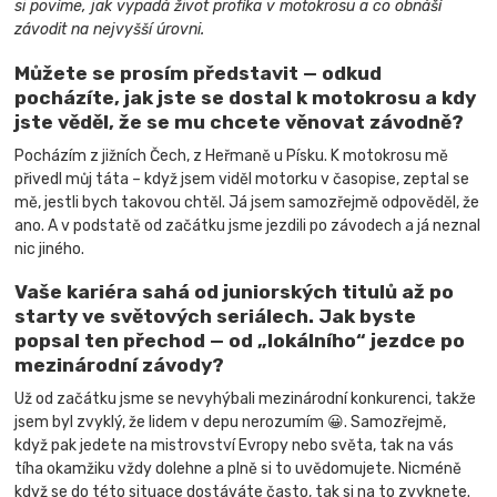
si povíme, jak vypadá život profíka v motokrosu a co obnáší
závodit na nejvyšší úrovni.
Můžete se prosím představit — odkud
pocházíte, jak jste se dostal k motokrosu a kdy
jste věděl, že se mu chcete věnovat závodně?
Pocházím z jižních Čech, z Heřmaně u Písku. K motokrosu mě
přivedl můj táta – když jsem viděl motorku v časopise, zeptal se
mě, jestli bych takovou chtěl. Já jsem samozřejmě odpověděl, že
ano. A v podstatě od začátku jsme jezdili po závodech a já neznal
nic jiného.
Vaše kariéra sahá od juniorských titulů až po
starty ve světových seriálech. Jak byste
popsal ten přechod — od „lokálního“ jezdce po
mezinárodní závody?
Už od začátku jsme se nevyhýbali mezinárodní konkurenci, takže
jsem byl zvyklý, že lidem v depu nerozumím 😀. Samozřejmě,
když pak jedete na mistrovství Evropy nebo světa, tak na vás
tíha okamžiku vždy dolehne a plně si to uvědomujete. Nicméně
když se do této situace dostáváte často, tak si na to zvyknete.