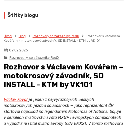
Štítky blogu
Úvod
Blog
Rozhovory se zákazníky RedX
Rozhovor s Václavem
Kovářem – motokrosový závodník, SD INSTALL - KTM by VK101
09
.
02
.
2026
Rozhovory se zákazníky RedX
Rozhovor s Václavem Kovářem –
motokrosový závodník, SD
INSTALL - KTM by VK101
Václav Kovář
je jeden z nejvýraznějších českých
motokrosových jezdců současnosti — jako reprezentant ČR
startoval například na legendárním Motocross of Nations, bojuje
v seriálech mistrovství světa MXGP i evropských šampionátech
a vypadl z ní i titul mistra Evropy třídy EMX2T. V tomto rozhovoru