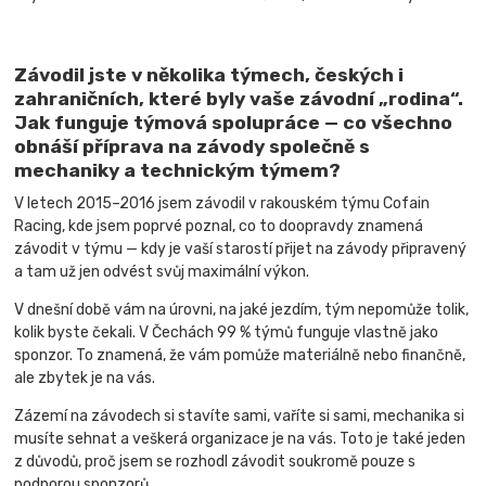
Závodil jste v několika týmech, českých i
zahraničních, které byly vaše závodní „rodina“.
Jak funguje týmová spolupráce — co všechno
obnáší příprava na závody společně s
mechaniky a technickým týmem?
V letech 2015–2016 jsem závodil v rakouském týmu Cofain
Racing, kde jsem poprvé poznal, co to doopravdy znamená
závodit v týmu — kdy je vaší starostí přijet na závody připravený
a tam už jen odvést svůj maximální výkon.
V dnešní době vám na úrovni, na jaké jezdím, tým nepomůže tolik,
kolik byste čekali. V Čechách 99 % týmů funguje vlastně jako
sponzor. To znamená, že vám pomůže materiálně nebo finančně,
ale zbytek je na vás.
Zázemí na závodech si stavíte sami, vaříte si sami, mechanika si
musíte sehnat a veškerá organizace je na vás. Toto je také jeden
z důvodů, proč jsem se rozhodl závodit soukromě pouze s
podporou sponzorů.