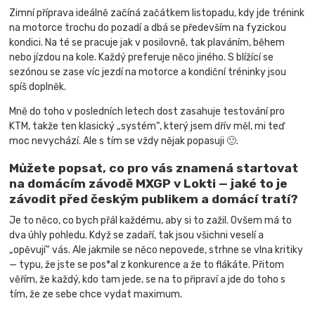
Zimní příprava ideálně začíná začátkem listopadu, kdy jde trénink
na motorce trochu do pozadí a dbá se především na fyzickou
kondici. Na té se pracuje jak v posilovně, tak plaváním, během
nebo jízdou na kole. Každý preferuje něco jiného. S blížící se
sezónou se zase víc jezdí na motorce a kondiční tréninky jsou
spíš doplněk.
Mně do toho v posledních letech dost zasahuje testování pro
KTM, takže ten klasický „systém“, který jsem dřív měl, mi teď
moc nevychází. Ale s tím se vždy nějak popasuji 🙂.
Můžete popsat, co pro vás znamená startovat
na domácím závodě MXGP v Lokti — jaké to je
závodit před českým publikem a domácí tratí?
Je to něco, co bych přál každému, aby si to zažil. Ovšem má to
dva úhly pohledu. Když se zadaří, tak jsou všichni veselí a
„opěvují“ vás. Ale jakmile se něco nepovede, strhne se vlna kritiky
— typu, že jste se pos*al z konkurence a že to flákáte. Přitom
věřím, že každý, kdo tam jede, se na to připraví a jde do toho s
tím, že ze sebe chce vydat maximum.