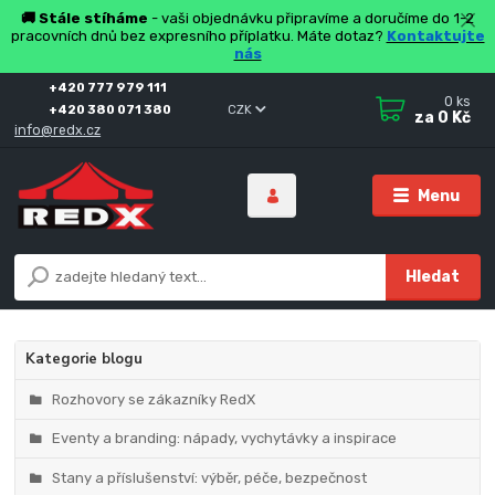
🚚 Stále stíháme
- vaši objednávku připravíme a doručíme do 1-2
pracovních dnů bez expresního příplatku. Máte dotaz?
Kontaktujte
nás
+420 777 979 111
0
ks
+420 380 071 380
CZK
za
0 Kč
info@redx.cz
Menu
Hledat
Kategorie blogu
Rozhovory se zákazníky RedX
Eventy a branding: nápady, vychytávky a inspirace
Stany a příslušenství: výběr, péče, bezpečnost