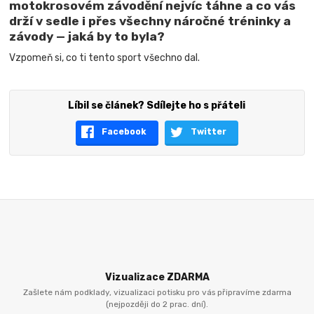
motokrosovém závodění nejvíc táhne a co vás
drží v sedle i přes všechny náročné tréninky a
závody — jaká by to byla?
Vzpomeň si, co ti tento sport všechno dal.
Líbil se článek? Sdílejte ho s přáteli
Facebook
Twitter
Vizualizace ZDARMA
Zašlete nám podklady, vizualizaci potisku pro vás připravíme zdarma
(nejpozději do 2 prac. dní).