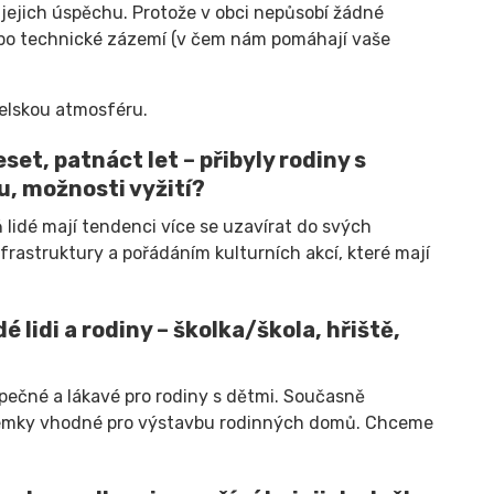
o jejich úspěchu. Protože v obci nepůsobí žádné
až po technické zázemí (v čem nám pomáhají vaše
telskou atmosféru.
set, patnáct let – přibyly rodiny s
u, možnosti vyžití?
 lidé mají tendenci více se uzavírat do svých
frastruktury a pořádáním kulturních akcí, které mají
é lidi a rodiny – školka/škola, hřiště,
pečné a lákavé pro rodiny s dětmi. Současně
ozemky vhodné pro výstavbu rodinných domů. Chceme