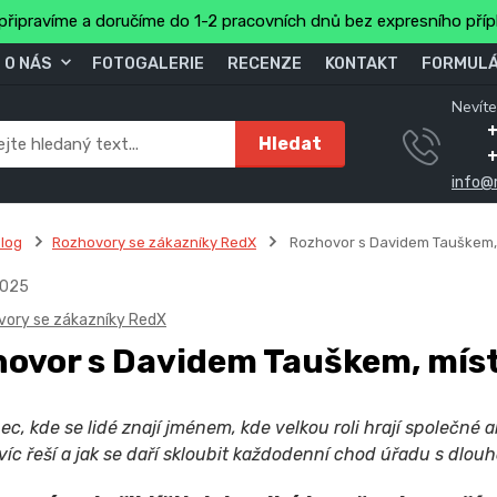
připravíme a doručíme do 1-2 pracovních dnů bez expresního pří
O NÁS
FOTOGALERIE
RECENZE
KONTAKT
FORMULÁ
Nevíte
+
Hledat
info@
log
Rozhovory se zákazníky RedX
Rozhovor s Davidem Tauškem, 
025
ory se zákazníky RedX
ovor s Davidem Tauškem, míst
c, kde se lidé znají jménem, kde velkou roli hrají společné a
víc řeší a jak se daří skloubit každodenní chod úřadu s dlo