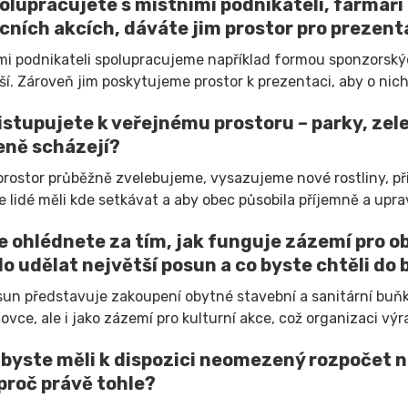
olupracujete s místními podnikateli, farmáři 
cních akcích, dáváte jim prostor pro prezent
mi podnikateli spolupracujeme například formou sponzorský
ší. Zároveň jim poskytujeme prostor k prezentaci, aby o nich 
istupujete k veřejnému prostoru – parky, zeleň
eně scházejí?
prostor průběžně zvelebujeme, vysazujeme nové rostliny, p
se lidé měli kde setkávat a aby obec působila příjemně a upr
e ohlédnete za tím, jak funguje zázemí pro o
lo udělat největší posun a co byste chtěli do
sun představuje zakoupení obytné stavební a sanitární buňky
tovce, ale i jako zázemí pro kulturní akce, což organizaci v
byste měli k dispozici neomezený rozpočet na 
 proč právě tohle?