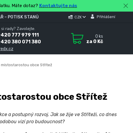
platku. Máte dotaz?
Kontaktujte nás
Ř – POTISK STANŮ
Přihlášení
CZK
 si rady? Zavolejte.
420 777 979 111
0
ks
za
0 Kč
+420 380 071 380
redx.cz
místostarostou obce Střítež
ostarostou obce Střítež
kce a postupný rozvoj. Jak se žije ve Stříteži, co dnes
uhodobou vizí pro budoucnost?