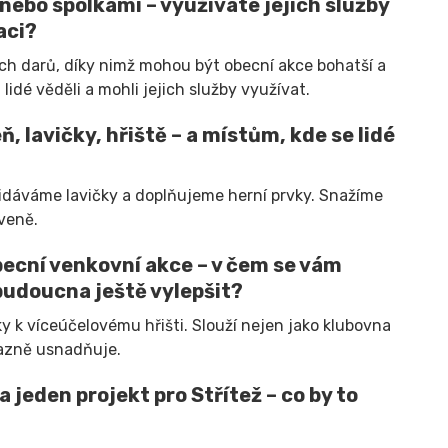
nebo spolkami – využíváte jejich služby
aci?
ch darů, díky nimž mohou být obecní akce bohatší a
lidé věděli a mohli jejich služby využívat.
, lavičky, hřiště – a místům, kde se lidé
řidáváme lavičky a doplňujeme herní prvky. Snažíme
aveně.
becní venkovní akce – v čem se vám
 budoucna ještě vylepšit?
 k víceúčelovému hřišti. Slouží nejen jako klubovna
ýrazně usnadňuje.
jeden projekt pro Střítež – co by to