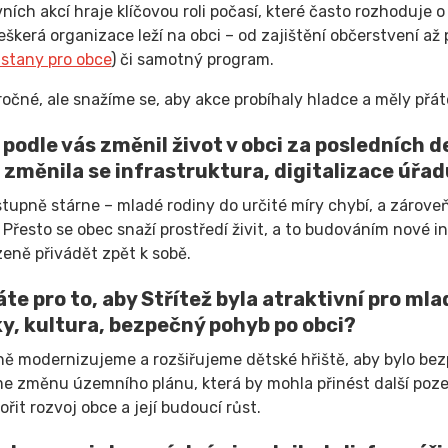
ních akcí hraje klíčovou roli počasí, které často rozhoduje 
veškerá organizace leží na obci – od zajištění občerstvení 
stany pro obce
) či samotný program.
ročné, ale snažíme se, aby akce probíhaly hladce a měly přá
 podle vás změnil život v obci za posledních de
 změnila se infrastruktura, digitalizace úřad
tupně stárne – mladé rodiny do určité míry chybí, a zároveň
Přesto se obec snaží prostředí živit, a to budováním nové in
ozeně přivádět zpět k sobě.
te pro to, aby Střítež byla atraktivní pro mlad
y, kultura, bezpečný pohyb po obci?
ně modernizujeme a rozšiřujeme dětské hřiště, aby bylo bez
e změnu územního plánu, která by mohla přinést další p
ořit rozvoj obce a její budoucí růst.