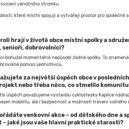
svícení vánočního stromku
losti, které místní spojují a vytvářejí prostor pro společné 
roli hrají v životě obce místní spolky a sdružen
, senioři, dobrovolníci?
bci bohužel momentálně nepůsobí žádné spolky. To znamená, že
obrovolné pomoci jednotlivců.
ažujete za největší úspěch obce v posledních 
rojekt nebo třeba něco, co stmelilo komunit
tší úspěch považujeme výstavbu cyklostezky Kaplice nádraží
 nejen mobilitu, ale i bezpečnost a možnosti trávení volného 
ořádáte venkovní akce – od dětského dne a s
 – jaké jsou vaše hlavní praktické starosti?