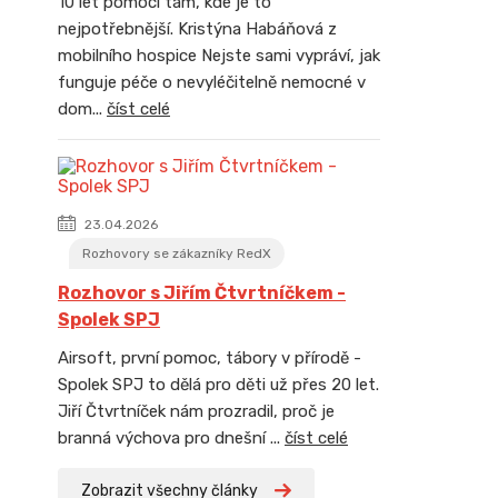
10 let pomoci tam, kde je to
nejpotřebnější. Kristýna Habáňová z
mobilního hospice Nejste sami vypráví, jak
funguje péče o nevyléčitelně nemocné v
dom...
číst celé
23.04.2026
Rozhovory se zákazníky RedX
Rozhovor s Jiřím Čtvrtníčkem -
Spolek SPJ
Airsoft, první pomoc, tábory v přírodě -
Spolek SPJ to dělá pro děti už přes 20 let.
Jiří Čtvrtníček nám prozradil, proč je
branná výchova pro dnešní ...
číst celé
Zobrazit všechny články