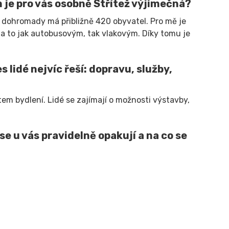
ím je pro vás osobně Střítež výjimečná?
 a dohromady má přibližně 420 obyvatel. Pro mě je
a to jak autobusovým, tak vlakovým. Díky tomu je
 lidé nejvíc řeší: dopravu, služby,
m bydlení. Lidé se zajímají o možnosti výstavby,
se u vás pravidelně opakují a na co se