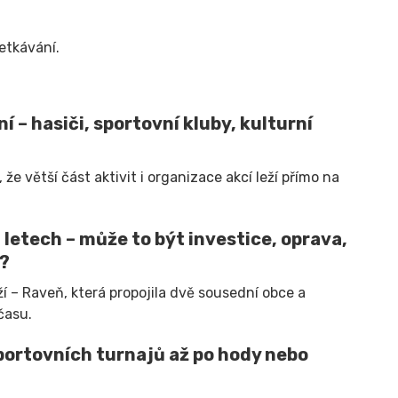
setkávání.
í – hasiči, sportovní kluby, kulturní
 větší část aktivit i organizace akcí leží přímo na
letech – může to být investice, oprava,
u?
 – Raveň, která propojila dvě sousední obce a
času.
portovních turnajů až po hody nebo