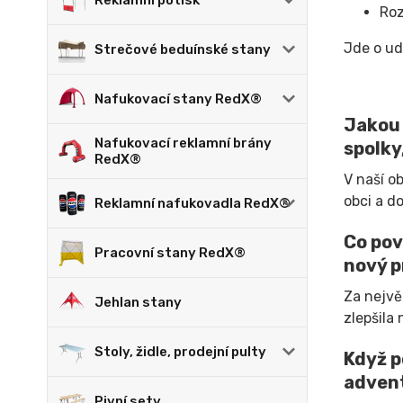
Reklamní potisk
Roz
Jde o udá
Strečové beduínské stany
Nafukovací stany RedX®
Jakou 
Nafukovací reklamní brány
spolky
RedX®
V naší o
obci a d
Reklamní nafukovadla RedX®
Co pov
Pracovní stany RedX®
nový p
Za nejvě
Jehlan stany
zlepšila
Stoly, židle, prodejní pulty
Když p
advent
Pivní sety