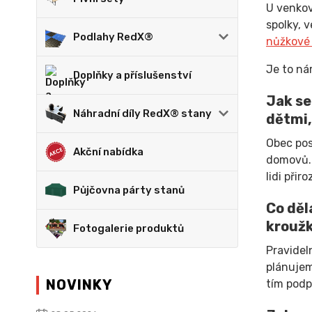
U venkov
spolky, 
Podlahy RedX®
nůžkové 
Je to ná
Doplňky a příslušenství
Jak se
Náhradní díly RedX® stany
dětmi,
Obec pos
Akční nabídka
domovů. 
lidi přir
Půjčovna párty stanů
Co dělá
kroužk
Fotogalerie produktů
Pravidel
plánujem
NOVINKY
tím podp