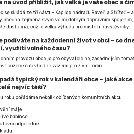
 na úvod přiblížit, jak velká je vaše obec a č
c se skládá ze tří částí – Kaplice nádraží, Raveň a Střítež –
výjimečná zejména svým velmi dobrým dopravním spojením, 
ře dostupná, což je velká výhoda pro místní i návštěvníky.
e podíváte na každodenní život v obci – co dnes
í, využití volného času?
enním provozu obce je pro obyvatele nejzásadnějším témate
st pozemků či vhodné zázemí pro život rodin.
padá typický rok v kalendáři obce – jaké akce 
elé nejvíc těší?
u roku pořádáme několik oblíbených komunitních akcí:
vění máje
řivé babince
rtovní odpoledne
kiádu