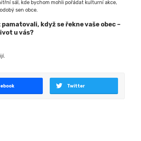
řní sál, kde bychom mohli pořádat kulturní akce,
hodobý sen obce.
ež pamatovali, když se řekne vaše obec –
život u vás?
jí.
cebook
Twitter