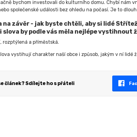
čně bychom investovali do kulturního domu. Chybí nám vnit
nebo společenské události bez ohledu na počasí. Je to dlou
 na závěr - jak byste chtěli, aby si lidé Střít
ři slova by podle vás měla nejlépe vystihnout 
, rozptýlená a příměstská.
slova vystihují charakter naší obce i způsob, jakým v ní lidé ži
 se článek? Sdílejte ho s přáteli
Fa