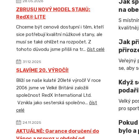
Jak sp
28.05.2026
na obe
ZBRUSU NOVÝ MODEL STANŮ:
RedX® LITE
S místní
Chceme být cenově dostupní i těm, kteří
kvalitněj
sice potřebují kvalitní nůžkové stany, ale
Jak př
musí se také ohlížet na rozpočet. Z
přiroz
tohoto důvodu jsme přišli na tr...
číst celé
Veřejný 
31.12.2025
se, aby 
SLAVÍME 20. VÝROČÍ!
Blíží se naše kulaté 20leté výročí! V roce
Když s
2006 jsme ve Velké Británii založili
podaři
společnost RedX International Ltd.
Velký po
Vznikla jako sesterská společno...
číst
pro spor
celé
Pokud 
24.11.2025
bylo a
AKTUÁLNĚ: Garance doručení do
Vánoc a provoz v období od