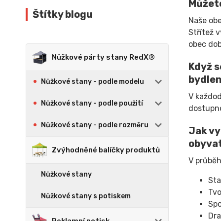
Můžete
Štítky blogu
Naše obe
Střítež 
obec dob
Nůžkové párty stany RedX®
Když s
bydlen
Nůžkové stany - podle modelu
V každod
Nůžkové stany - podle použití
dostupno
Nůžkové stany - podle rozměru
Jak vy
obyvat
Zvýhodněné balíčky produktů
V průběh
Nůžkové stany
Sta
Tvo
Nůžkové stany s potiskem
Spo
Dra