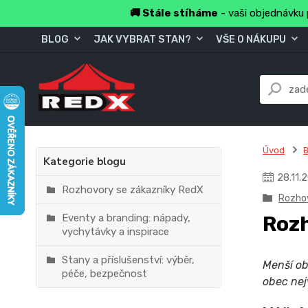
🚚 Stále stíháme
- vaši objednávku 
BLOG
JAK VYBRAT STAN?
VŠE O NÁKUPU
Úvod
B
Kategorie blogu
28
.
11
.
2
Rozhovory se zákazníky RedX
Rozhov
Eventy a branding: nápady,
Rozh
vychytávky a inspirace
Stany a příslušenství: výběr,
Menší obe
péče, bezpečnost
obec nej