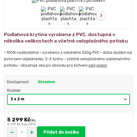
Podlahová krytina vyrobena z PVC, dostupná v
několika velikostech a včetně celoplošného potisku
• 100% voděodolná • vyrobeno z odolného 520g PVC • doba dodání od
potvrzení objednávky: 2-3 týdny • včetně celoplošného sublimačního
potisku • obsahuje oka po obvodu pro kotvení
celý popis
Dostupnost
Skladem
Rozměr
5 299 Kč
/
ks
4 379 Kč
bez DPH
Přidat do košíku