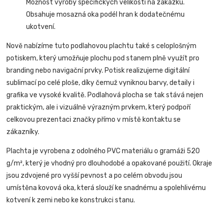
Možnost výroby specifických velikostí na zakázku.
Obsahuje mosazná oka podél hran k dodatečnému
ukotvení.
Nově nabízíme tuto podlahovou plachtu také s celoplošným
potiskem, který umožňuje plochu pod stanem plně využít pro
branding nebo navigační prvky. Potisk realizujeme digitální
sublimací po celé ploše, díky čemuž vyniknou barvy, detaily i
grafika ve vysoké kvalitě. Podlahová plocha se tak stává nejen
praktickým, ale i vizuálně výrazným prvkem, který podpoří
celkovou prezentaci značky přímo v místě kontaktu se
zákazníky.
Plachta je vyrobena z odolného PVC materiálu o gramáži 520
g/m², který je vhodný pro dlouhodobé a opakované použití. Okraje
jsou zdvojené pro vyšší pevnost a po celém obvodu jsou
umístěna kovová oka, která slouží ke snadnému a spolehlivému
kotvení k zemi nebo ke konstrukci stanu.