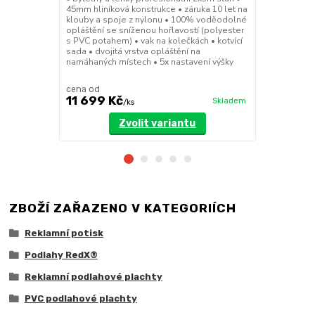
45mm hliníková konstrukce • záruka 10 let na
• nejrobustn
klouby a spoje z nylonu • 100% voděodolné
hliníková 57
opláštění se sníženou hořlavostí (polyester
klouby a spo
s PVC potahem) • vak na kolečkách • kotvící
opláštění se
sada • dvojitá vrstva opláštění na
s PVC potahem
namáhaných místech • 5x nastavení výšky
sada • dvojit
namáhaných m
cena od
cena od
11 699 Kč
23 399 
Skladem
/
ks
Zvolit variantu
ZBOŽÍ ZAŘAZENO V KATEGORIÍCH
Reklamní potisk
Podlahy RedX®
Reklamní podlahové plachty
PVC podlahové plachty