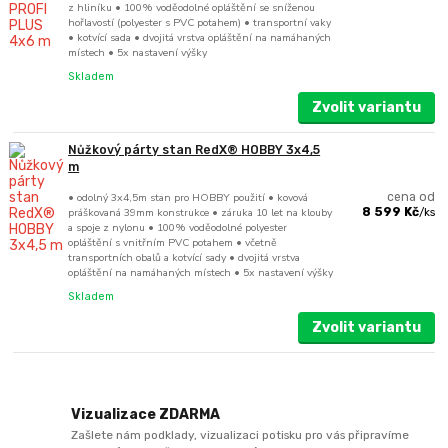
z hliníku • 100% voděodolné opláštění se sníženou
hořlavostí (polyester s PVC potahem) • transportní vaky
• kotvící sada • dvojitá vrstva opláštění na namáhaných
místech • 5x nastavení výšky
Skladem
Zvolit variantu
Nůžkový párty stan RedX® HOBBY 3x4,5
m
• odolný 3x4,5m stan pro HOBBY použití • kovová
cena od
práškovaná 39mm konstrukce • záruka 10 let na klouby
8 599 Kč
/
ks
a spoje z nylonu • 100% voděodolné polyester
opláštění s vnitřním PVC potahem • včetně
transportních obalů a kotvící sady • dvojitá vrstva
opláštění na namáhaných místech • 5x nastavení výšky
Skladem
Zvolit variantu
Vizualizace ZDARMA
Zašlete nám podklady, vizualizaci potisku pro vás připravíme