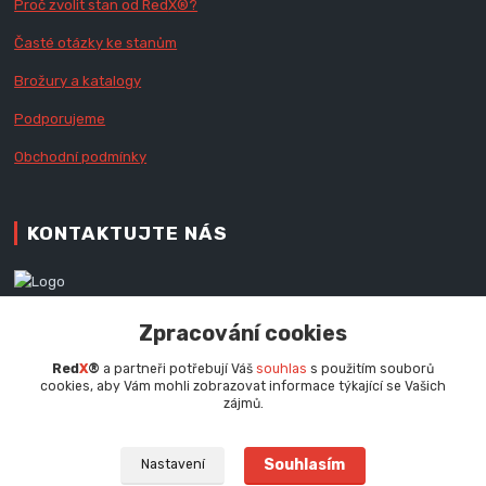
Proč zvolit stan od Red
X
®?
Časté otázky ke stanům
Brožury a katalogy
Podporujeme
Obchodní podmínky
KONTAKTUJTE NÁS
Zákaznická podpora RedX®
Zpracování cookies
+420 777 979 111
Po - Pá (9 - 16.30 hod.)
Red
X
®
a partneři potřebují Váš
souhlas
s použitím souborů
cookies, aby Vám mohli zobrazovat informace týkající se Vašich
info@redx.cz
zájmů.
Souhlasím
Nastavení