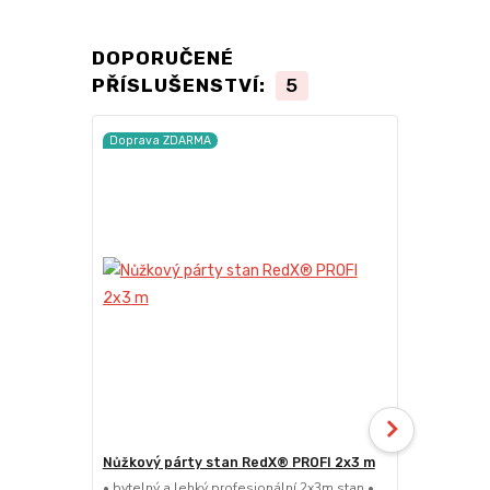
DOPORUČENÉ
PŘÍSLUŠENSTVÍ:
5
Doprava ZDARMA
TOP produkt
Doprava ZD
Nůžkový párty stan RedX® PROFI 2x3 m
Nůžkový pá
EXTREME 3
• bytelný a lehký profesionální 2x3m stan •