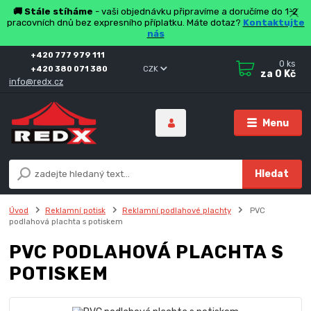
🚚 Stále stíháme
- vaši objednávku připravíme a doručíme do 1-2
pracovních dnů bez expresního příplatku. Máte dotaz?
Kontaktujte
nás
+420 777 979 111
0
ks
+420 380 071 380
CZK
za
0 Kč
info@redx.cz
Menu
Hledat
Úvod
Reklamní potisk
Reklamní podlahové plachty
PVC
podlahová plachta s potiskem
PVC PODLAHOVÁ PLACHTA S
POTISKEM