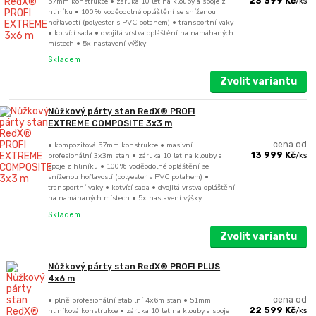
57mm konstrukce • záruka 10 let na klouby a spoje z
23 399 Kč
/
ks
hliníku • 100% voděodolné opláštění se sníženou
hořlavostí (polyester s PVC potahem) • transportní vaky
• kotvící sada • dvojitá vrstva opláštění na namáhaných
místech • 5x nastavení výšky
Skladem
Zvolit variantu
Nůžkový párty stan RedX® PROFI
EXTREME COMPOSITE 3x3 m
• kompozitová 57mm konstrukce • masivní
cena od
profesionální 3x3m stan • záruka 10 let na klouby a
13 999 Kč
/
ks
spoje z hliníku • 100% voděodolné opláštění se
sníženou hořlavostí (polyester s PVC potahem) •
transportní vaky • kotvící sada • dvojitá vrstva opláštění
na namáhaných místech • 5x nastavení výšky
Skladem
Zvolit variantu
Nůžkový párty stan RedX® PROFI PLUS
4x6 m
• plně profesionální stabilní 4x6m stan • 51mm
cena od
hliníková konstrukce • záruka 10 let na klouby a spoje
22 599 Kč
/
ks