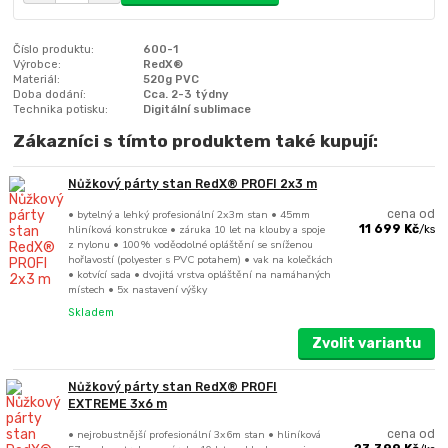
Číslo produktu:
600-1
Výrobce:
RedX®
Materiál:
520g PVC
Doba dodání:
Cca. 2-3 týdny
Technika potisku:
Digitální sublimace
Zákazníci s tímto produktem také kupují:
Nůžkový párty stan RedX® PROFI 2x3 m
• bytelný a lehký profesionální 2x3m stan • 45mm
cena od
hliníková konstrukce • záruka 10 let na klouby a spoje
11 699 Kč
/
ks
z nylonu • 100% voděodolné opláštění se sníženou
hořlavostí (polyester s PVC potahem) • vak na kolečkách
• kotvící sada • dvojitá vrstva opláštění na namáhaných
místech • 5x nastavení výšky
Skladem
Zvolit variantu
Nůžkový párty stan RedX® PROFI
EXTREME 3x6 m
• nejrobustnější profesionální 3x6m stan • hliníková
cena od