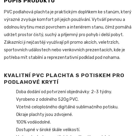
POPIS PRODUKTU
PVC podlahová plachta je praktickým doplňkem ke stanům, který
výrazně zvyšuje komfort při jejich používání. Vytváří pevnou a
odolnou krytinu mezi povrchem a interiérem stanu, čímž pomáhá
udržet prostor čistý, suchý a příjemný pro pohyb i delší pobyt.
Zákazníci ji nejčastěji využívají při promo akcích, veletrzích,
sportovních událostech nebo venkovních prezentacích, kde je
potřeba mít stabilní a reprezentativní podklad pod nohama.
KVALITNÍ PVC PLACHTA S POTISKEM PRO
PODLAHOVÉ KRYTÍ
Doba dodání od potvrzení objednávky: 2-3 týdny.
Vyrobeno z odolného 520g PVC.
Včetně celoplošného digitálně sublimačního potisku.
Okraje plachty jsou zdvojené.
100% voděodolné.
Dostupné v široké škále velikostí.