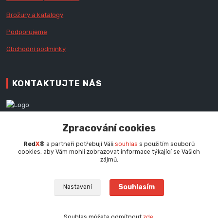
Brožury a katalogy
Podporujeme
Obchodní podmínky
KONTAKTUJTE NÁS
Zákaznická podpora RedX®
Zpracování cookies
+420 777 979 111
Po - Pá (9 - 16.30 hod.)
Red
X
®
a partneři potřebují Váš
souhlas
s použitím souborů
cookies, aby Vám mohli zobrazovat informace týkající se Vašich
info@redx.cz
zájmů.
Souhlasím
Nastavení
Souhlas můžete odmítnout
zde
.