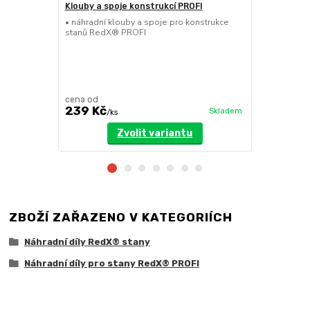
Klouby a spoje konstrukcí PROFI
Nůžková se
• náhradní klouby a spoje pro konstrukce
• náhradní n
stanů RedX® PROFI
stanů RedX
cena od
cena od
239 Kč
629 Kč
Skladem
/
ks
/
k
Zvolit variantu
ZBOŽÍ ZAŘAZENO V KATEGORIÍCH
Náhradní díly RedX® stany
Náhradní díly pro stany RedX® PROFI