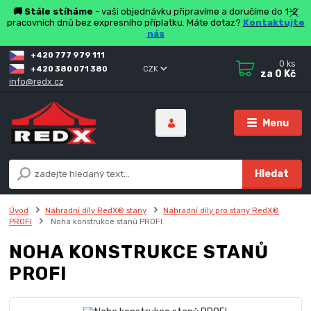
🚚 Stále stíháme
- vaši objednávku připravíme a doručíme do 1-2
pracovních dnů bez expresního příplatku. Máte dotaz?
Kontaktujte
nás
+420 777 979 111
0
ks
+420 380 071 380
CZK
za
0 Kč
info@redx.cz
Menu
Hledat
Úvod
Náhradní díly RedX® stany
Náhradní díly pro stany RedX®
PROFI
Noha konstrukce stanů PROFI
NOHA KONSTRUKCE STANŮ
PROFI