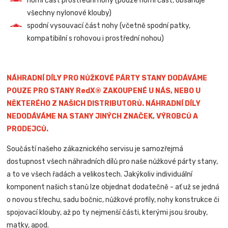
horní část prostřední nohy (pouze horní část, obsahuje
všechny nylonové klouby)
spodní vysouvací část nohy (včetně spodní patky,
kompatibilní s rohovou i prostřední nohou)
NÁHRADNÍ DÍLY PRO NŮŽKOVÉ PÁRTY STANY DODÁVÁME
POUZE PRO STANY RedX® ZAKOUPENÉ U NÁS, NEBO U
NĚKTERÉHO Z NAŠICH DISTRIBUTORŮ. NÁHRADNÍ DÍLY
NEDODÁVÁME NA STANY JINÝCH ZNAČEK, VÝROBCŮ A
PRODEJCŮ.
Součástí našeho zákaznického servisu je samozřejmá
dostupnost všech náhradních dílů pro naše nůžkové párty stany,
a to ve všech řadách a velikostech. Jakýkoliv individuální
komponent našich stanů lze objednat dodatečně - ať už se jedná
o novou střechu, sadu bočnic, nůžkové profily, nohy konstrukce či
spojovací klouby, až po ty nejmenší části, kterými jsou šrouby,
matky, apod.