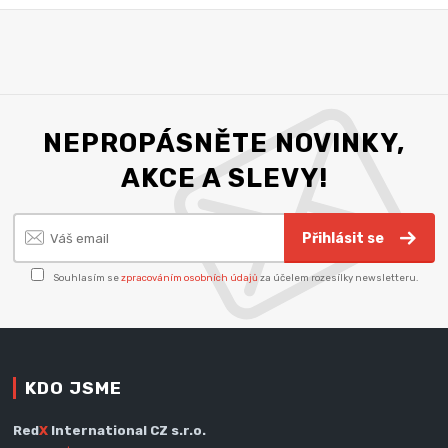
NEPROPÁSNĚTE NOVINKY,
AKCE A SLEVY!
Přihlásit se
Souhlasím se
zpracováním osobních údajů
za účelem rozesílky newsletteru.
KDO JSME
Red
X
International CZ s.r.o.