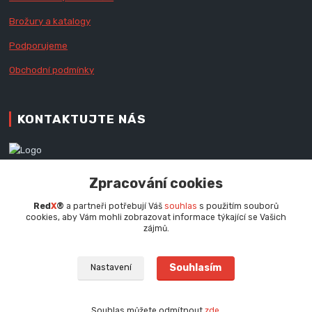
Brožury a katalogy
Podporujeme
Obchodní podmínky
KONTAKTUJTE NÁS
Zákaznická podpora RedX®
Zpracování cookies
+420 777 979 111
Po - Pá (9 - 16.30 hod.)
Red
X
®
a partneři potřebují Váš
souhlas
s použitím souborů
cookies, aby Vám mohli zobrazovat informace týkající se Vašich
info@redx.cz
zájmů.
Souhlasím
Nastavení
Souhlas můžete odmítnout
zde
.