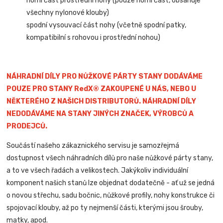
horní část prostřední nohy (pouze horní část, obsahuje
všechny nylonové klouby)
spodní vysouvací část nohy (včetně spodní patky,
kompatibilní s rohovou i prostřední nohou)
NÁHRADNÍ DÍLY PRO NŮŽKOVÉ PÁRTY STANY DODÁVÁME
POUZE PRO STANY RedX® ZAKOUPENÉ U NÁS, NEBO U
NĚKTERÉHO Z NAŠICH DISTRIBUTORŮ. NÁHRADNÍ DÍLY
NEDODÁVÁME NA STANY JINÝCH ZNAČEK, VÝROBCŮ A
PRODEJCŮ.
Součástí našeho zákaznického servisu je samozřejmá
dostupnost všech náhradních dílů pro naše nůžkové párty stany,
a to ve všech řadách a velikostech. Jakýkoliv individuální
komponent našich stanů lze objednat dodatečně - ať už se jedná
o novou střechu, sadu bočnic, nůžkové profily, nohy konstrukce či
spojovací klouby, až po ty nejmenší části, kterými jsou šrouby,
matky, apod.