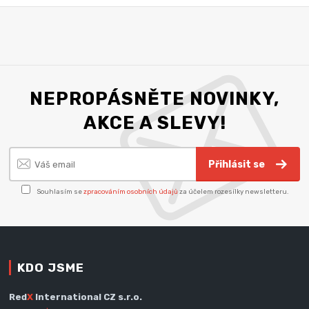
NEPROPÁSNĚTE NOVINKY,
AKCE A SLEVY!
Přihlásit se
Souhlasím se
zpracováním osobních údajů
za účelem rozesílky newsletteru.
KDO JSME
Red
X
International CZ s.r.o.