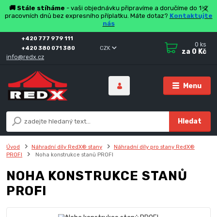
🚚 Stále stíháme
- vaši objednávku připravíme a doručíme do 1-2
pracovních dnů bez expresního příplatku. Máte dotaz?
Kontaktujte
nás
+420 777 979 111
0
ks
+420 380 071 380
CZK
za
0 Kč
info@redx.cz
Menu
Hledat
Úvod
Náhradní díly RedX® stany
Náhradní díly pro stany RedX®
PROFI
Noha konstrukce stanů PROFI
NOHA KONSTRUKCE STANŮ
PROFI