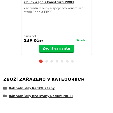
Klouby a spoje konstrukcí PROFI
Nůžková se
• náhradní klouby a spoje pro konstrukce
• náhradní n
stanů RedX® PROFI
stanů RedX
cena od
cena od
239 Kč
629 Kč
Skladem
/
ks
/
k
Zvolit variantu
ZBOŽÍ ZAŘAZENO V KATEGORIÍCH
Náhradní díly RedX® stany
Náhradní díly pro stany RedX® PROFI