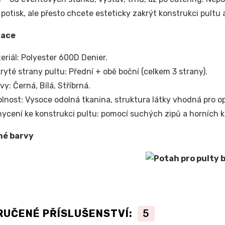
 potisk, ale přesto chcete esteticky zakrýt konstrukci pultu
kace
eriál: Polyester 600D Denier.
ryté strany pultu: Přední + obě boční (celkem 3 strany).
vy: Černá, Bílá, Stříbrná.
lnost: Vysoce odolná tkanina, struktura látky vhodná pro o
ycení ke konstrukci pultu: pomocí suchých zipů a horních 
né barvy
RUČENÉ PŘÍSLUŠENSTVÍ:
5