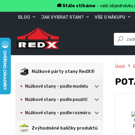
🚚 Stále stíháme
- vaši objednávku 
BLOG
JAK VYBRAT STAN?
VŠE O NÁKUPU
Úvod
S
Nůžkové párty stany RedX®
POT
Nůžkové stany - podle modelu
Nůžkové stany - podle použití
Nůžkové stany - podle rozměru
Zvýhodněné balíčky produktů