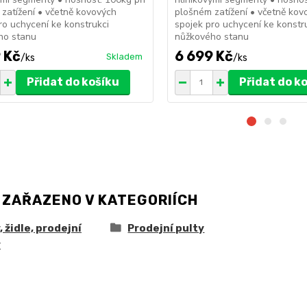
zatížení • včetně kovových
plošném zatížení • včetně kov
ro uchycení ke konstrukci
spojek pro uchycení ke konstr
ho stanu
nůžkového stanu
 Kč
6 699 Kč
Skladem
/
ks
/
ks
Přidat do košíku
Přidat do k
 ZAŘAZENO V KATEGORIÍCH
, židle, prodejní
Prodejní pulty
y