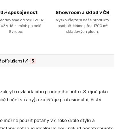
00% spokojenost
Showroom a sklad v ČB
prodáváme od roku 2006,
Vyzkoušejte si naše produkty
 už v 16 zemích po celé
osobně. Máme přes 1700 m²
Evropě.
skladových ploch.
příslušenství:
5
 zakrytí rozkládacího prodejního pultu. Stejně jako
bě boční strany) a zajišťuje profesionální, čistý
e možné použít potahy v široké škále stylů a
otištěný potah je ideální volbou, pokud nepotřebujete