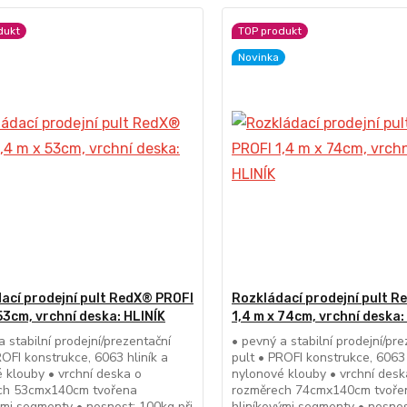
dukt
TOP produkt
Novinka
ací prodejní pult RedX® PROFI
Rozkládací prodejní pult 
 53cm, vrchní deska: HLINÍK
1,4 m x 74cm, vrchní deska:
a stabilní prodejní/prezentační
• pevný a stabilní prodejní/pr
ROFI konstrukce, 6063 hliník a
pult • PROFI konstrukce, 6063 
 klouby • vrchní deska o
nylonové klouby • vrchní desk
ch 53cmx140cm tvořena
rozměrech 74cmx140cm tvoře
ými segmenty • nosnost: 100kg při
hliníkovými segmenty • nosnos