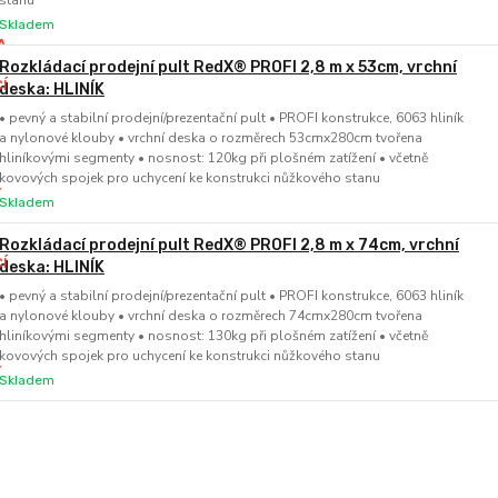
stanu
Skladem
Rozkládací prodejní pult RedX® PROFI 2,8 m x 53cm, vrchní
deska: HLINÍK
• pevný a stabilní prodejní/prezentační pult • PROFI konstrukce, 6063 hliník
a nylonové klouby • vrchní deska o rozměrech 53cmx280cm tvořena
hliníkovými segmenty • nosnost: 120kg při plošném zatížení • včetně
kovových spojek pro uchycení ke konstrukci nůžkového stanu
Skladem
Rozkládací prodejní pult RedX® PROFI 2,8 m x 74cm, vrchní
deska: HLINÍK
• pevný a stabilní prodejní/prezentační pult • PROFI konstrukce, 6063 hliník
a nylonové klouby • vrchní deska o rozměrech 74cmx280cm tvořena
hliníkovými segmenty • nosnost: 130kg při plošném zatížení • včetně
kovových spojek pro uchycení ke konstrukci nůžkového stanu
Skladem