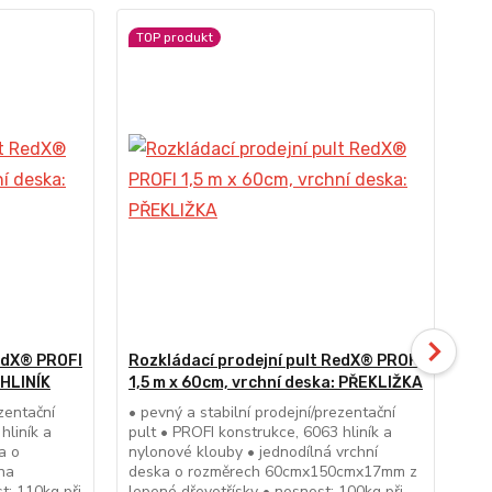
TOP produkt
RedX® PROFI
Rozkládací prodejní pult RedX® PROFI
Ro
 HLINÍK
1,5 m x 60cm, vrchní deska: PŘEKLIŽKA
2,
ezentační
• pevný a stabilní prodejní/prezentační
• p
hliník a
pult • PROFI konstrukce, 6063 hliník a
pul
a o
nylonové klouby • jednodílná vrchní
nyl
na
deska o rozměrech 60cmx150cmx17mm z
ro
t: 110kg při
lepené dřevotřísky • nosnost: 100kg při
hli