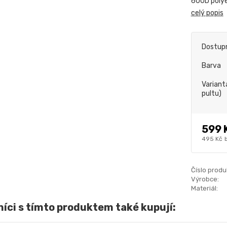
600D polyes
celý popis
Dostup
Barva
Varianta
pultu)
599 
495 Kč
Číslo produ
Výrobce:
Materiál:
íci s tímto produktem také kupují: