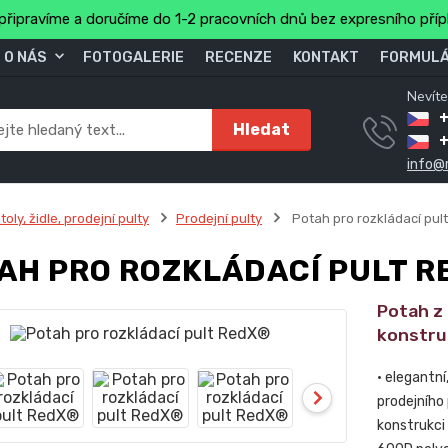
připravíme a doručíme do 1-2 pracovních dnů bez expresního pří
O NÁS
FOTOGALERIE
RECENZE
KONTAKT
FORMULÁ
Nevíte
+
Hledat
info@
toly, židle, prodejní pulty
Prodejní pulty
Potah pro rozkládací pul
AH PRO ROZKLÁDACÍ PULT R
Potah z
konstru
• elegantní
prodejního 
konstrukci