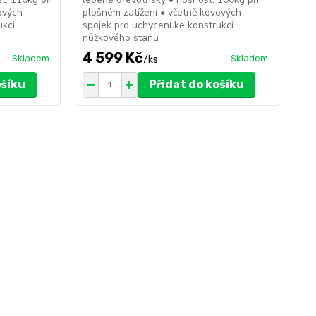
ových
plošném zatížení • včetně kovových
plo
ukci
spojek pro uchycení ke konstrukci
spo
nůžkového stanu
nů
4 599 Kč
8 
Skladem
Skladem
/
ks
ošíku
Přidat do košíku