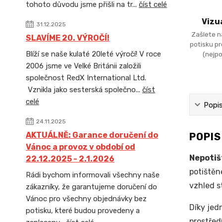
tohoto důvodu jsme přišli na tr...
číst celé
Vizu
31.12.2025
Zašlete n
SLAVÍME 20. VÝROČÍ!
potisku p
Blíží se naše kulaté 20leté výročí! V roce
(nejpo
2006 jsme ve Velké Británii založili
společnost RedX International Ltd.
Vznikla jako sesterská společno...
číst
celé
Popi
24.11.2025
AKTUÁLNĚ: Garance doručení do
POPI
Vánoc a provoz v období od
Nepotiš
22.12.2025 - 2.1.2026
potištěn
Rádi bychom informovali všechny naše
vzhled s
zákazníky, že garantujeme doručení do
Vánoc pro všechny objednávky bez
Díky je
potisku, které budou provedeny a
prostřed