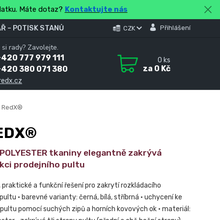
platku. Máte dotaz?
Kontaktujte nás
Ř – POTISK STANŮ
Přihlášení
CZK
 si rady? Zavolejte.
420 777 979 111
0
ks
za
0 Kč
+420 380 071 380
redx.cz
t RedX®
EDX®
 POLYESTER tkaniny elegantně zakrývá
kci prodejního pultu
, praktické a funkční řešení pro zakrytí rozkládacího
pultu • barevné varianty: černá, bílá, stříbrná • uchycení ke
 pultu pomocí suchých zipů a horních kovových ok • materiál: