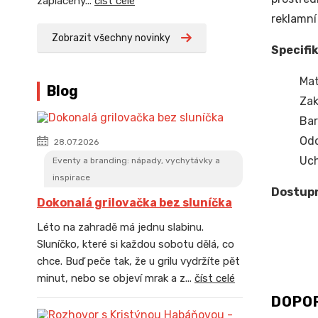
zaplaceny...
číst celé
reklamní
Zobrazit všechny novinky
Specifi
Mat
Blog
Zak
Bar
Odo
28.07.2026
Uch
Eventy a branding: nápady, vychytávky a
inspirace
Dostup
Dokonalá grilovačka bez sluníčka
Léto na zahradě má jednu slabinu.
Sluníčko, které si každou sobotu dělá, co
chce. Buď peče tak, že u grilu vydržíte pět
minut, nebo se objeví mrak a z...
číst celé
DOPO