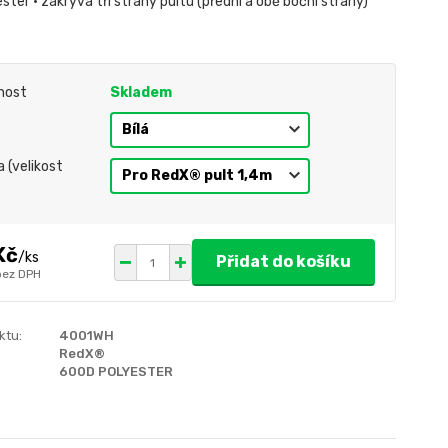
ter • zakrývá tři strany pultu (přední a obě boční strany)
nost
Skladem
 (velikost
Kč
/
ks
Přidat do košíku
bez DPH
ktu:
4001WH
RedX®
600D POLYESTER