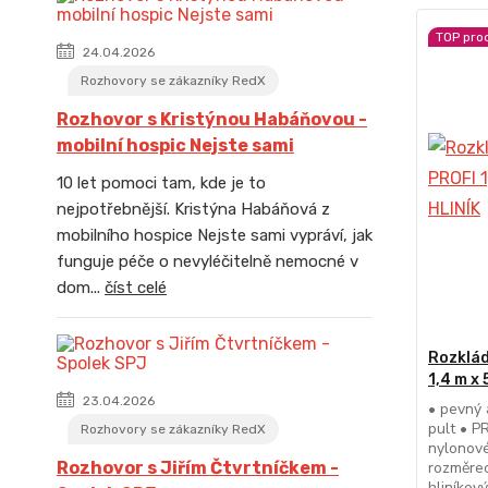
TOP pro
24.04.2026
Rozhovory se zákazníky RedX
Rozhovor s Kristýnou Habáňovou -
mobilní hospic Nejste sami
10 let pomoci tam, kde je to
nejpotřebnější. Kristýna Habáňová z
mobilního hospice Nejste sami vypráví, jak
funguje péče o nevyléčitelně nemocné v
dom...
číst celé
Rozklád
1,4 m x
23.04.2026
• pevný 
pult • P
Rozhovory se zákazníky RedX
nylonové
rozměre
Rozhovor s Jiřím Čtvrtníčkem -
hliníkov