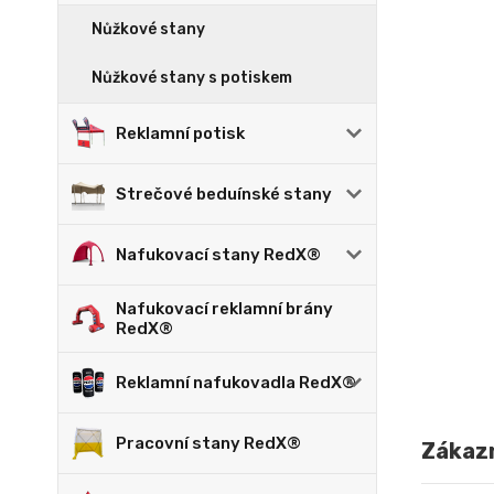
Nůžkové stany
Nůžkové stany s potiskem
Reklamní potisk
Strečové beduínské stany
Nafukovací stany RedX®
Nafukovací reklamní brány
RedX®
Reklamní nafukovadla RedX®
Pracovní stany RedX®
Zákazn