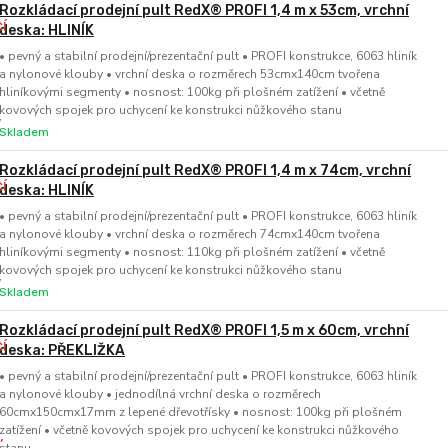
Rozkládací prodejní pult RedX® PROFI 1,4 m x 53cm, vrchní
deska: HLINÍK
• pevný a stabilní prodejní/prezentační pult • PROFI konstrukce, 6063 hliník
a nylonové klouby • vrchní deska o rozměrech 53cmx140cm tvořena
hliníkovými segmenty • nosnost: 100kg při plošném zatížení • včetně
kovových spojek pro uchycení ke konstrukci nůžkového stanu
Skladem
Rozkládací prodejní pult RedX® PROFI 1,4 m x 74cm, vrchní
deska: HLINÍK
• pevný a stabilní prodejní/prezentační pult • PROFI konstrukce, 6063 hliník
a nylonové klouby • vrchní deska o rozměrech 74cmx140cm tvořena
hliníkovými segmenty • nosnost: 110kg při plošném zatížení • včetně
kovových spojek pro uchycení ke konstrukci nůžkového stanu
Skladem
Rozkládací prodejní pult RedX® PROFI 1,5 m x 60cm, vrchní
deska: PŘEKLIŽKA
• pevný a stabilní prodejní/prezentační pult • PROFI konstrukce, 6063 hliník
a nylonové klouby • jednodílná vrchní deska o rozměrech
60cmx150cmx17mm z lepené dřevotřísky • nosnost: 100kg při plošném
zatížení • včetně kovových spojek pro uchycení ke konstrukci nůžkového