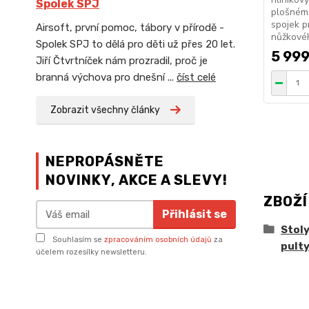
Spolek SPJ
plošném 
spojek p
Airsoft, první pomoc, tábory v přírodě -
nůžkové
Spolek SPJ to dělá pro děti už přes 20 let.
5 999
Jiří Čtvrtníček nám prozradil, proč je
branná výchova pro dnešní ...
číst celé
Zobrazit všechny články
NEPROPÁSNĚTE
NOVINKY, AKCE A SLEVY!
ZBOŽÍ
Přihlásit se
Stoly
Souhlasím se
zpracováním osobních údajů
za
pult
účelem rozesílky newsletteru.