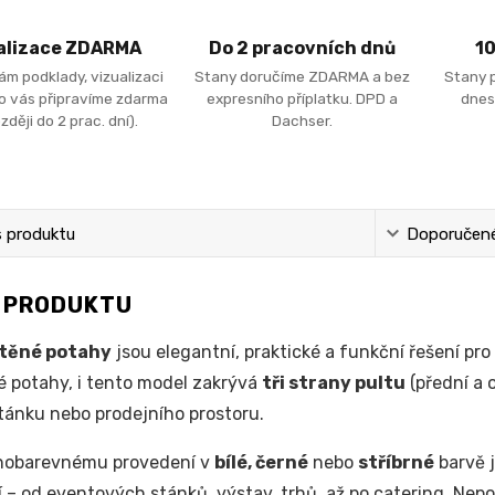
alizace ZDARMA
Do 2 pracovních dnů
1
ám podklady, vizualizaci
Stany doručíme ZDARMA a bez
Stany 
ro vás připravíme zdarma
expresního příplatku. DPD a
dnes
zději do 2 prac. dní).
Dachser.
s produktu
Doporučené 
S PRODUKTU
těné potahy
jsou elegantní, praktické a funkční řešení pro
é potahy, i tento model zakrývá
tři strany pultu
(přední a o
tánku nebo prodejního prostoru.
dnobarevnému provedení v
bílé, černé
nebo
stříbrné
barvě j
í – od eventových stánků, výstav, trhů, až po catering. Nep