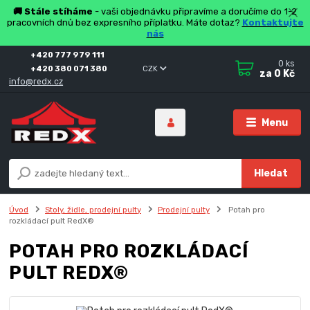
🚚 Stále stíháme
- vaši objednávku připravíme a doručíme do 1-2
pracovních dnů bez expresního příplatku. Máte dotaz?
Kontaktujte
nás
+420 777 979 111
0
ks
+420 380 071 380
CZK
za
0 Kč
info@redx.cz
Menu
Hledat
Úvod
Stoly, židle, prodejní pulty
Prodejní pulty
Potah pro
rozkládací pult RedX®
POTAH PRO ROZKLÁDACÍ
PULT REDX®