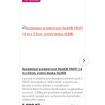
TOP produkt
TOP produkt
Novinka
Rozkládací prodejní pult RedX® PROFI 1,4
Rozkládací 
m x 53cm, vrchní deska: HLINÍK
m x 74cm, v
• pevný a stabilní prodejní/prezentační pult •
• pevný a sta
PROFI konstrukce, 6063 hliník a nylonové
PROFI konstr
klouby • vrchní deska o rozměrech
klouby • vrc
53cmx140cm tvořena hliníkovými segmenty •
74cmx140cm 
nosnost: 100kg při plošném zatížení • včetně
nosnost: 110
kovových spojek pro uchycení ke konstrukci
kovových spo
nůžkového stanu
nůžkového s