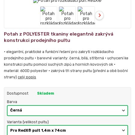
Potah z POLYESTER tkaniny elegantně zakrývá
konstrukci prodejního pultu
• elegantní, praktické a funkční řešení pro zakrytí rozkládacího
prodejního pultu • barevné varianty: černá, bílá, stříbrná • uchycení ke
konstrukci pultu pomocí suchých zipů a horních kovových ok •
materiál: 600D polyester • zakrývá tři strany pultu (přední a obě boční
strany)
celý popis
Dostupnost
Skladem
Barva
Varianta (velikost pultu)