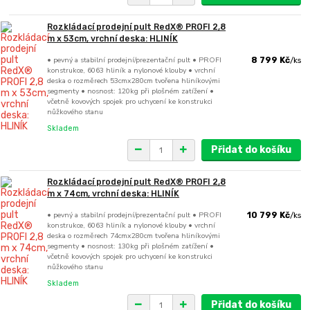
Rozkládací prodejní pult RedX® PROFI 2,8
m x 53cm, vrchní deska: HLINÍK
• pevný a stabilní prodejní/prezentační pult • PROFI
8 799 Kč
/
ks
konstrukce, 6063 hliník a nylonové klouby • vrchní
deska o rozměrech 53cmx280cm tvořena hliníkovými
segmenty • nosnost: 120kg při plošném zatížení •
včetně kovových spojek pro uchycení ke konstrukci
nůžkového stanu
Skladem
Přidat do košíku
Rozkládací prodejní pult RedX® PROFI 2,8
m x 74cm, vrchní deska: HLINÍK
• pevný a stabilní prodejní/prezentační pult • PROFI
10 799 Kč
/
ks
konstrukce, 6063 hliník a nylonové klouby • vrchní
deska o rozměrech 74cmx280cm tvořena hliníkovými
segmenty • nosnost: 130kg při plošném zatížení •
včetně kovových spojek pro uchycení ke konstrukci
nůžkového stanu
Skladem
Přidat do košíku