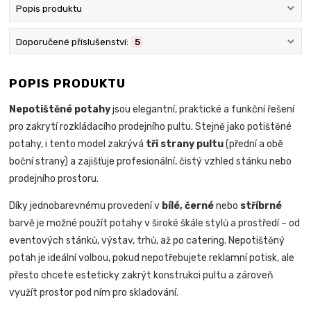
Popis produktu
Doporučené příslušenství:
5
POPIS PRODUKTU
Nepotištěné potahy
jsou elegantní, praktické a funkční řešení
pro zakrytí rozkládacího prodejního pultu. Stejně jako potištěné
potahy, i tento model zakrývá
tři strany pultu
(přední a obě
boční strany) a zajišťuje profesionální, čistý vzhled stánku nebo
prodejního prostoru.
Díky jednobarevnému provedení v
bílé, černé
nebo
stříbrné
barvě je možné použít potahy v široké škále stylů a prostředí – od
eventových stánků, výstav, trhů, až po catering. Nepotištěný
potah je ideální volbou, pokud nepotřebujete reklamní potisk, ale
přesto chcete esteticky zakrýt konstrukci pultu a zároveň
využít prostor pod ním pro skladování.