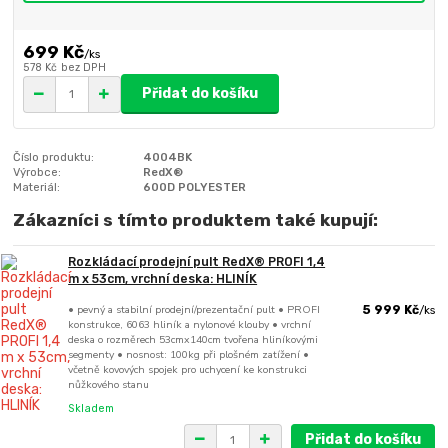
699 Kč
/
ks
578 Kč
bez DPH
Přidat do košíku
Číslo produktu:
4004BK
Výrobce:
RedX®
Materiál:
600D POLYESTER
Zákazníci s tímto produktem také kupují:
Rozkládací prodejní pult RedX® PROFI 1,4
m x 53cm, vrchní deska: HLINÍK
• pevný a stabilní prodejní/prezentační pult • PROFI
5 999 Kč
/
ks
konstrukce, 6063 hliník a nylonové klouby • vrchní
deska o rozměrech 53cmx140cm tvořena hliníkovými
segmenty • nosnost: 100kg při plošném zatížení •
včetně kovových spojek pro uchycení ke konstrukci
nůžkového stanu
Skladem
Přidat do košíku