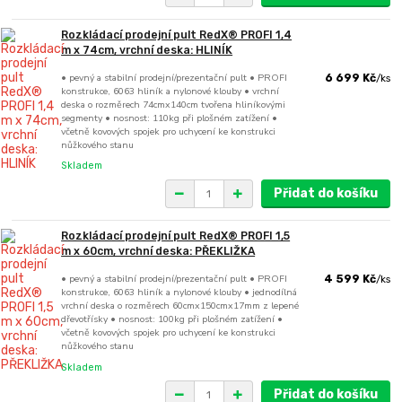
Rozkládací prodejní pult RedX® PROFI 1,4
m x 74cm, vrchní deska: HLINÍK
• pevný a stabilní prodejní/prezentační pult • PROFI
6 699 Kč
/
ks
konstrukce, 6063 hliník a nylonové klouby • vrchní
deska o rozměrech 74cmx140cm tvořena hliníkovými
segmenty • nosnost: 110kg při plošném zatížení •
včetně kovových spojek pro uchycení ke konstrukci
nůžkového stanu
Skladem
Přidat do košíku
Rozkládací prodejní pult RedX® PROFI 1,5
m x 60cm, vrchní deska: PŘEKLIŽKA
• pevný a stabilní prodejní/prezentační pult • PROFI
4 599 Kč
/
ks
konstrukce, 6063 hliník a nylonové klouby • jednodílná
vrchní deska o rozměrech 60cmx150cmx17mm z lepené
dřevotřísky • nosnost: 100kg při plošném zatížení •
včetně kovových spojek pro uchycení ke konstrukci
nůžkového stanu
Skladem
Přidat do košíku