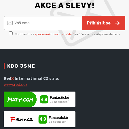
AKCE A SLEVY!
Přihlásit se
Souhlasím se
zpracováním osobních údajů
za účelem rozesílky newsletteru.
KDO JSME
Red
X
International CZ s.r.o.
www.redx.cz