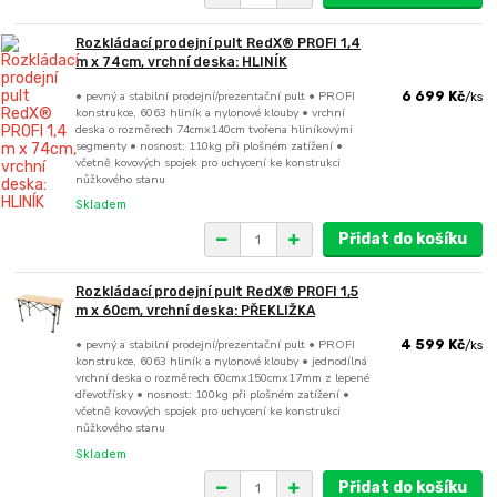
Rozkládací prodejní pult RedX® PROFI 1,4
m x 74cm, vrchní deska: HLINÍK
• pevný a stabilní prodejní/prezentační pult • PROFI
6 699 Kč
/
ks
konstrukce, 6063 hliník a nylonové klouby • vrchní
deska o rozměrech 74cmx140cm tvořena hliníkovými
segmenty • nosnost: 110kg při plošném zatížení •
včetně kovových spojek pro uchycení ke konstrukci
nůžkového stanu
Skladem
Přidat do košíku
Rozkládací prodejní pult RedX® PROFI 1,5
m x 60cm, vrchní deska: PŘEKLIŽKA
• pevný a stabilní prodejní/prezentační pult • PROFI
4 599 Kč
/
ks
konstrukce, 6063 hliník a nylonové klouby • jednodílná
vrchní deska o rozměrech 60cmx150cmx17mm z lepené
dřevotřísky • nosnost: 100kg při plošném zatížení •
včetně kovových spojek pro uchycení ke konstrukci
nůžkového stanu
Skladem
Přidat do košíku