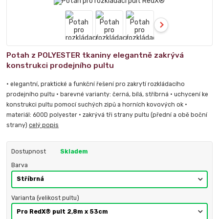
Potah z POLYESTER tkaniny elegantně zakrývá
konstrukci prodejního pultu
• elegantní, praktické a funkční řešení pro zakrytí rozkládacího
prodejního pultu • barevné varianty: černá, bílá, stříbrná • uchycení ke
konstrukci pultu pomocí suchých zipů a horních kovových ok •
materiál: 600D polyester • zakrývá tři strany pultu (přední a obě boční
strany)
celý popis
Dostupnost
Skladem
Barva
Varianta (velikost pultu)