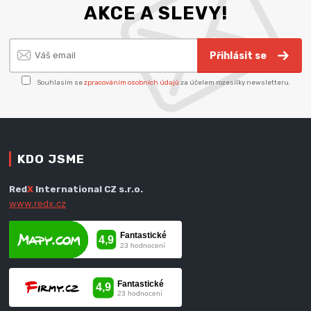
AKCE A SLEVY!
Přihlásit se
Souhlasím se
zpracováním osobních údajů
za účelem rozesílky newsletteru.
KDO JSME
Red
X
International CZ s.r.o.
www.redx.cz