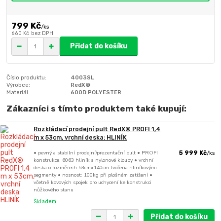
799 Kč
/
ks
660 Kč
bez DPH
Přidat do košíku
Číslo produktu:
4003SL
Výrobce:
RedX®
Materiál:
600D POLYESTER
Zákazníci s tímto produktem také kupují:
Rozkládací prodejní pult RedX® PROFI 1,4
m x 53cm, vrchní deska: HLINÍK
• pevný a stabilní prodejní/prezentační pult • PROFI
5 999 Kč
/
ks
konstrukce, 6063 hliník a nylonové klouby • vrchní
deska o rozměrech 53cmx140cm tvořena hliníkovými
segmenty • nosnost: 100kg při plošném zatížení •
včetně kovových spojek pro uchycení ke konstrukci
nůžkového stanu
Skladem
Přidat do košíku