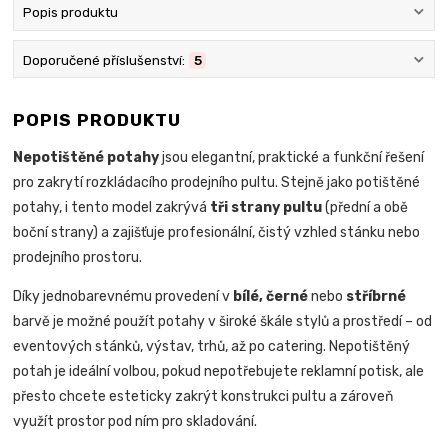
Popis produktu
Doporučené příslušenství:
5
POPIS PRODUKTU
Nepotištěné potahy
jsou elegantní, praktické a funkční řešení
pro zakrytí rozkládacího prodejního pultu. Stejně jako potištěné
potahy, i tento model zakrývá
tři strany pultu
(přední a obě
boční strany) a zajišťuje profesionální, čistý vzhled stánku nebo
prodejního prostoru.
Díky jednobarevnému provedení v
bílé, černé
nebo
stříbrné
barvě je možné použít potahy v široké škále stylů a prostředí – od
eventových stánků, výstav, trhů, až po catering. Nepotištěný
potah je ideální volbou, pokud nepotřebujete reklamní potisk, ale
přesto chcete esteticky zakrýt konstrukci pultu a zároveň
využít prostor pod ním pro skladování.