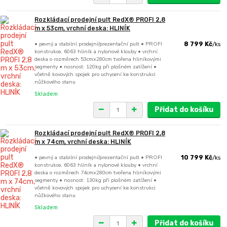
Rozkládací prodejní pult RedX® PROFI 2,8
m x 53cm, vrchní deska: HLINÍK
• pevný a stabilní prodejní/prezentační pult • PROFI
8 799 Kč
/
ks
konstrukce, 6063 hliník a nylonové klouby • vrchní
deska o rozměrech 53cmx280cm tvořena hliníkovými
segmenty • nosnost: 120kg při plošném zatížení •
včetně kovových spojek pro uchycení ke konstrukci
nůžkového stanu
Skladem
Přidat do košíku
Rozkládací prodejní pult RedX® PROFI 2,8
m x 74cm, vrchní deska: HLINÍK
• pevný a stabilní prodejní/prezentační pult • PROFI
10 799 Kč
/
ks
konstrukce, 6063 hliník a nylonové klouby • vrchní
deska o rozměrech 74cmx280cm tvořena hliníkovými
segmenty • nosnost: 130kg při plošném zatížení •
včetně kovových spojek pro uchycení ke konstrukci
nůžkového stanu
Skladem
Přidat do košíku