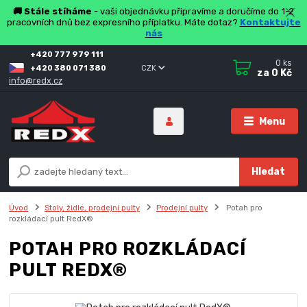
🚚 Stále stíháme
- vaši objednávku připravíme a doručíme do 1-2
pracovních dnů bez expresního příplatku. Máte dotaz?
Kontaktujte
nás
+420 777 979 111
0
ks
+420 380 071 380
CZK
za
0 Kč
info@redx.cz
Menu
Hledat
Úvod
Stoly, židle, prodejní pulty
Prodejní pulty
Potah pro
rozkládací pult RedX®
POTAH PRO ROZKLÁDACÍ
PULT REDX®