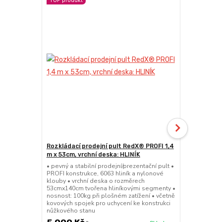
TOP produkt
TOP produkt
Novinka
Rozkládací prodejní pult RedX® PROFI 1,4
Rozkládací 
m x 53cm, vrchní deska: HLINÍK
m x 74cm, v
• pevný a stabilní prodejní/prezentační pult •
• pevný a sta
PROFI konstrukce, 6063 hliník a nylonové
PROFI konstr
klouby • vrchní deska o rozměrech
klouby • vrc
53cmx140cm tvořena hliníkovými segmenty •
74cmx140cm 
nosnost: 100kg při plošném zatížení • včetně
nosnost: 110
kovových spojek pro uchycení ke konstrukci
kovových spo
nůžkového stanu
nůžkového s