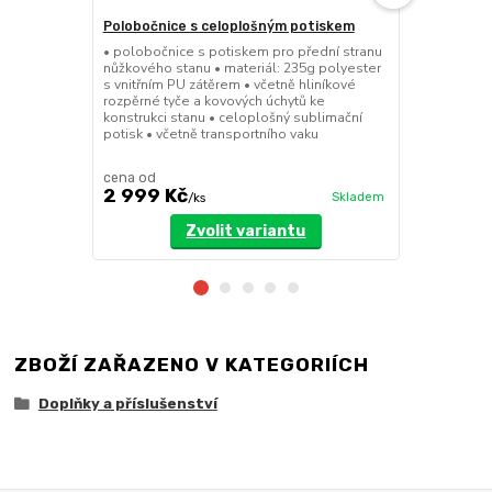
Polobočnice s celoplošným potiskem
Dělící stěn
• polobočnice s potiskem pro přední stranu
• dělící stě
nůžkového stanu • materiál: 235g polyester
a 8x4m • mož
s vnitřním PU zátěrem • včetně hliníkové
dveřmi • při
rozpěrné tyče a kovových úchytů ke
pomocí suchý
konstrukci stanu • celoplošný sublimační
polyester se
potisk • včetně transportního vaku
cena od
cena od
2 999 Kč
3 199 Kč
Skladem
/
ks
Zvolit variantu
ZBOŽÍ ZAŘAZENO V KATEGORIÍCH
Doplňky a příslušenství