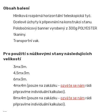
Obsah balení
Hliníková rozpěrná horizontální teleskopická tyč.
Ocelové úchyty k připevnění na konstrukci stanu.
Polobočnicový banner vyrobený z 300g POLYESTER
tkaniny.
Transportní vak.
Pro použití s nůžkovými stany následujících
velikostí
3mx3m.
4,5mx3m.
6mx3m.
4mx4m (pouze na zakázku -
ozvěte se nám
rádi
připravíme individuální kalkulaci).
8mx4m (pouze na zakázku -
ozvěte se nám
rádi
připravíme individuální kalkulaci).