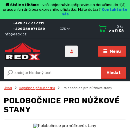
🚚 Stále stíháme
- vaši objednávku připravíme a doručíme do 1-2
pracovních dnů bez expresního příplatku. Máte dotaz?
Kontaktujte
nás
+420 777 979 111
0
ks
+420 380 071 380
CZK
za
0 Kč
info@redx.cz
Menu
Hledat
Úvod
Doplňky a příslušenství
Polobočnice pro nůžkové stany
POLOBOČNICE PRO NŮŽKOVÉ
STANY