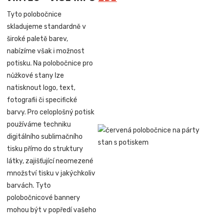
Tyto polobočnice
skladujeme standardně v
široké paletě barev,
nabízíme však i možnost
potisku. Na polobočnice pro
nůžkové stany lze
natisknout logo, text,
fotografii či specifické
barvy. Pro celoplošný potisk
používáme techniku
digitálního sublimačního
tisku přímo do struktury
látky, zajišťující neomezené
množství tisku v jakýchkoliv
barvách. Tyto
polobočnicové bannery
mohou být v popředí vašeho