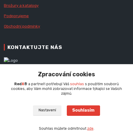
Brožury a katalogy
Podporujeme
Obchodní podmínky
KONTAKTUJTE NÁS
Zákaznická podpora RedX®
Zpracování cookies
+420 777 979 111
Po - Pá (9 - 16.30 hod.)
Red
X
®
a partneři potřebují Váš
souhlas
s použitím souborů
cookies, aby Vám mohli zobrazovat informace týkající se Vašich
info@redx.cz
zájmů.
Souhlasím
Nastavení
Souhlas můžete odmítnout
zde
.
Vytvořeno na
Eshop-rychle.cz