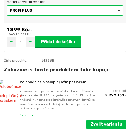
Model konstrukce stanu
1 899 Kč
/
ks
1 569 Kč
bez DPH
Přidat do košíku
Číslo produktu:
5133SB
Zákazníci s tímto produktem také kupují:
Polobočnice s celoplošným potiskem
• polobočnice s potiskem pro přední stranu nůžkového
cena od
stanu • materiál: 235g polyester s vnitřním PU zátěrem
2 999 Kč
/
ks
• včetně hliníkové rozpěrné tyče a kovových úchytů ke
konstrukci stanu • celoplošný sublimační potisk •
včetně transportního vaku
Skladem
Zvolit variantu