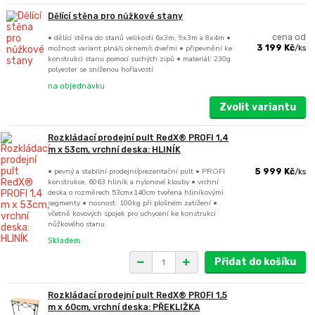
Dělící stěna pro nůžkové stany
• dělící stěna do stanů velikosti 6x3m, 9x3m a 8x4m •
cena od
možnost variant plná/s oknem/s dveřmi • připevnění ke
3 199 Kč
/
ks
konstrukci stanu pomocí suchých zipů • materiál: 230g
polyester se sníženou hořlavostí
na objednávku
Zvolit variantu
Rozkládací prodejní pult RedX® PROFI 1,4
m x 53cm, vrchní deska: HLINÍK
• pevný a stabilní prodejní/prezentační pult • PROFI
5 999 Kč
/
ks
konstrukce, 6063 hliník a nylonové klouby • vrchní
deska o rozměrech 53cmx140cm tvořena hliníkovými
segmenty • nosnost: 100kg při plošném zatížení •
včetně kovových spojek pro uchycení ke konstrukci
nůžkového stanu
Skladem
Přidat do košíku
Rozkládací prodejní pult RedX® PROFI 1,5
m x 60cm, vrchní deska: PŘEKLIŽKA