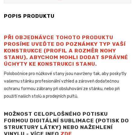
POPIS PRODUKTU
PŘI OBJEDNÁVCE TOHOTO PRODUKTU
PROSÍME UVEĎTE DO POZNÁMKY TYP VAŠÍ
KONSTRUKCE (PROFIL A ROZMĚR NOHY
STANU), ABYCHOM MOHLI DODAT SPRÁVNÉ
ÚCHYTY KE KONSTRUKCI STANU.
Polobočnice pro nůžkové stany jsou navrženy tak, aby poskytly
vašemu stánku profesionální vzhled a zároveň dodatečnou
ochranu formou zábrany při obsluhování ze stánku, nebo při
použití našich stolů a
prodejních pultů.
MOŽNOST CELOPLOŠNÉHO POTISKU
FORMOU DIGITÁLNÍ SUBLIMACE (POTISK DO
STRUKTURY LÁTKY) NEBO NAŽEHLENÍ
VINYLU - VÍCE INFO
ZDE