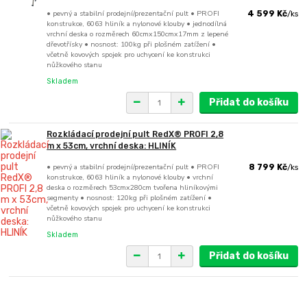
• pevný a stabilní prodejní/prezentační pult • PROFI
4 599 Kč
/
ks
konstrukce, 6063 hliník a nylonové klouby • jednodílná
vrchní deska o rozměrech 60cmx150cmx17mm z lepené
dřevotřísky • nosnost: 100kg při plošném zatížení •
včetně kovových spojek pro uchycení ke konstrukci
nůžkového stanu
Skladem
Přidat do košíku
Rozkládací prodejní pult RedX® PROFI 2,8
m x 53cm, vrchní deska: HLINÍK
• pevný a stabilní prodejní/prezentační pult • PROFI
8 799 Kč
/
ks
konstrukce, 6063 hliník a nylonové klouby • vrchní
deska o rozměrech 53cmx280cm tvořena hliníkovými
segmenty • nosnost: 120kg při plošném zatížení •
včetně kovových spojek pro uchycení ke konstrukci
nůžkového stanu
Skladem
Přidat do košíku