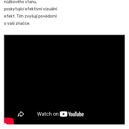
nůžkového stanu,
poskytující efektivní vizuální
efekt. Tím zvyšují povědomí
o vaší značce.