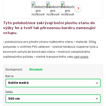
Tyto polobočnice zakrývají boční plochu stanu do
výšky 1m a tvoří tak přirozenou bariéru zamezující
vstupu.
• polobočnice pro přední stranu nůžkového stanu • materiál: 300g
polyester s vnitřním PVC zátěrem • včetně hliníkové rozpěrné tyče a
kovových úchytů ke konstrukci stanu • možnost celoplošného
sublimačního potisku • včetně transportního vaku
celý popis
Dostupnost
Skladem
Barva
Délka