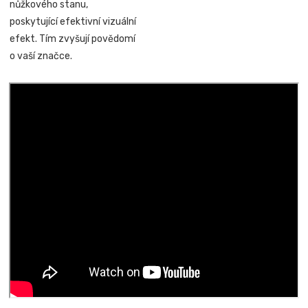
nůžkového stanu,
poskytující efektivní vizuální
efekt. Tím zvyšují povědomí
o vaší značce.