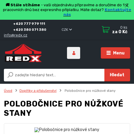
🚚 Stále stíháme
- vaši objednávku připravíme a doručíme do 1-2
pracovních dnů bez expresního příplatku. Máte dotaz?
Kontaktujte
nás
+420 777 979 111
0
ks
+420 380 071 380
CZK
za
0 Kč
info@redx.cz
Menu
Hledat
Úvod
Doplňky a příslušenství
Polobočnice pro nůžkové stany
POLOBOČNICE PRO NŮŽKOVÉ
STANY