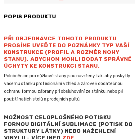
POPIS PRODUKTU
PŘI OBJEDNÁVCE TOHOTO PRODUKTU
PROSÍME UVEĎTE DO POZNÁMKY TYP VAŠÍ
KONSTRUKCE (PROFIL A ROZMĚR NOHY
STANU), ABYCHOM MOHLI DODAT SPRÁVNÉ
ÚCHYTY KE KONSTRUKCI STANU.
Polobočnice pro nůžkové stany jsou navrženy tak, aby poskytly
vašemu stánku profesionální vzhled a zároveň dodatečnou
ochranu formou zábrany při obsluhování ze stánku, nebo při
použití našich stolů a
prodejních pultů.
MOŽNOST CELOPLOŠNÉHO POTISKU
FORMOU DIGITÁLNÍ SUBLIMACE (POTISK DO
STRUKTURY LÁTKY) NEBO NAŽEHLENÍ
VINYLU - VÍCE INFO
ZDE