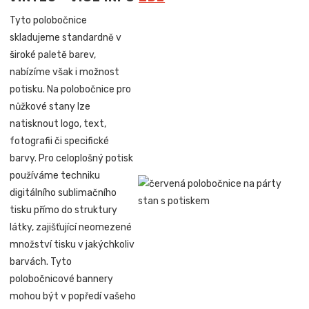
Tyto polobočnice
skladujeme standardně v
široké paletě barev,
nabízíme však i možnost
potisku. Na polobočnice pro
nůžkové stany lze
natisknout logo, text,
fotografii či specifické
barvy. Pro celoplošný potisk
používáme techniku
digitálního sublimačního
tisku přímo do struktury
látky, zajišťující neomezené
množství tisku v jakýchkoliv
barvách. Tyto
polobočnicové bannery
mohou být v popředí vašeho