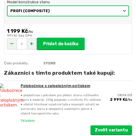
Model konstrukce stanu
1 199 Kč
/
ks
991 Kč
bez DPH
Přidat do košíku
Číslo produktu:
5112NB
Zákazníci s tímto produktem také kupují:
Polobočnice s celoplošným potiskem
• polobočnice s potiskem pro přední stranu nůžkového
cena od
stanu • materiál: 235g polyester s vnitřním PU zátěrem
2 999 Kč
/
ks
• včetně hliníkové rozpěrné tyče a kovových úchytů ke
konstrukci stanu • celoplošný sublimační potisk •
včetně transportního vaku
Skladem
Zvolit variantu