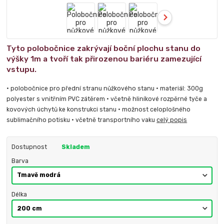
Tyto polobočnice zakrývají boční plochu stanu do
výšky 1m a tvoří tak přirozenou bariéru zamezující
vstupu.
• polobočnice pro přední stranu nůžkového stanu • materiál: 300g
polyester s vnitřním PVC zátěrem • včetně hliníkové rozpěrné tyče a
kovových úchytů ke konstrukci stanu • možnost celoplošného
sublimačního potisku • včetně transportního vaku
celý popis
Dostupnost
Skladem
Barva
Délka