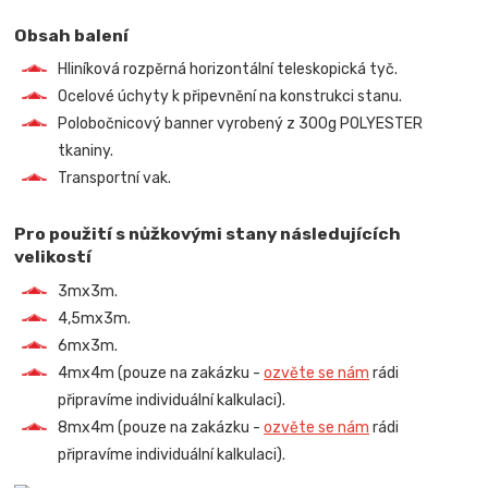
Obsah balení
Hliníková rozpěrná horizontální teleskopická tyč.
Ocelové úchyty k připevnění na konstrukci stanu.
Polobočnicový banner vyrobený z 300g POLYESTER
tkaniny.
Transportní vak.
Pro použití s nůžkovými stany následujících
velikostí
3mx3m.
4,5mx3m.
6mx3m.
4mx4m (pouze na zakázku -
ozvěte se nám
rádi
připravíme individuální kalkulaci).
8mx4m (pouze na zakázku -
ozvěte se nám
rádi
připravíme individuální kalkulaci).