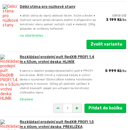
Dělící stěna pro nůžkové stany
• dělící stěna do stanů velikosti 6x3m, 9x3m a 8x4m •
cena od
možnost variant plná/s oknem/s dveřmi • připevnění ke
3 199 Kč
/
ks
konstrukci stanu pomocí suchých zipů • materiál: 230g
polyester se sníženou hořlavostí
na objednávku
Zvolit variantu
Rozkládací prodejní pult RedX® PROFI 1,4
m x 53cm, vrchní deska: HLINÍK
• pevný a stabilní prodejní/prezentační pult • PROFI
5 999 Kč
/
ks
konstrukce, 6063 hliník a nylonové klouby • vrchní
deska o rozměrech 53cmx140cm tvořena hliníkovými
segmenty • nosnost: 100kg při plošném zatížení •
včetně kovových spojek pro uchycení ke konstrukci
nůžkového stanu
Skladem
Přidat do košíku
Rozkládací prodejní pult RedX® PROFI 1,5
m x 60cm, vrchní deska: PŘEKLIŽKA