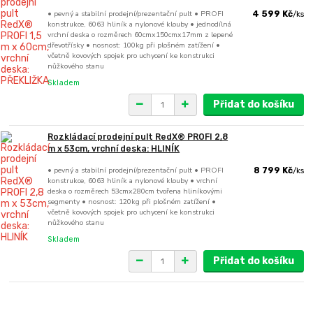
• pevný a stabilní prodejní/prezentační pult • PROFI
4 599 Kč
/
ks
konstrukce, 6063 hliník a nylonové klouby • jednodílná
vrchní deska o rozměrech 60cmx150cmx17mm z lepené
dřevotřísky • nosnost: 100kg při plošném zatížení •
včetně kovových spojek pro uchycení ke konstrukci
nůžkového stanu
Skladem
Přidat do košíku
Rozkládací prodejní pult RedX® PROFI 2,8
m x 53cm, vrchní deska: HLINÍK
• pevný a stabilní prodejní/prezentační pult • PROFI
8 799 Kč
/
ks
konstrukce, 6063 hliník a nylonové klouby • vrchní
deska o rozměrech 53cmx280cm tvořena hliníkovými
segmenty • nosnost: 120kg při plošném zatížení •
včetně kovových spojek pro uchycení ke konstrukci
nůžkového stanu
Skladem
Přidat do košíku