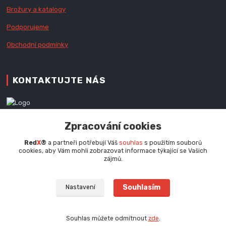
Brožury a katalogy
Podporujeme
Obchodní podmínky
KONTAKTUJTE NÁS
Zákaznická podpora RedX®
Zpracování cookies
+420 777 979 111
Po - Pá (9 - 16.30 hod.)
Red
X
®
a partneři potřebují Váš
souhlas
s použitím souborů
cookies, aby Vám mohli zobrazovat informace týkající se Vašich
info@redx.cz
zájmů.
Souhlasím
Nastavení
Souhlas můžete odmítnout
zde
.
Vytvořeno na
Eshop-rychle.cz