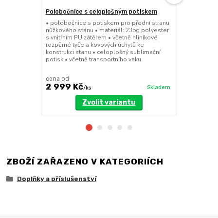
Polobočnice s celoplošným potiskem
Dělící stěn
• polobočnice s potiskem pro přední stranu
• dělící stě
nůžkového stanu • materiál: 235g polyester
a 8x4m • mož
s vnitřním PU zátěrem • včetně hliníkové
dveřmi • při
rozpěrné tyče a kovových úchytů ke
pomocí suchý
konstrukci stanu • celoplošný sublimační
polyester se
potisk • včetně transportního vaku
cena od
cena od
2 999 Kč
3 199 Kč
Skladem
/
ks
Zvolit variantu
ZBOŽÍ ZAŘAZENO V KATEGORIÍCH
Doplňky a příslušenství