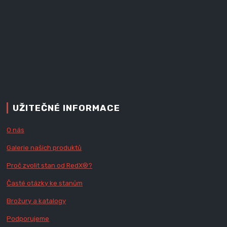
UŽITEČNÉ INFORMACE
O nás
Galerie našich produktů
Proč zvolit stan od Red
X
®?
Časté otázky ke stanům
Brožury a katalogy
Podporujeme