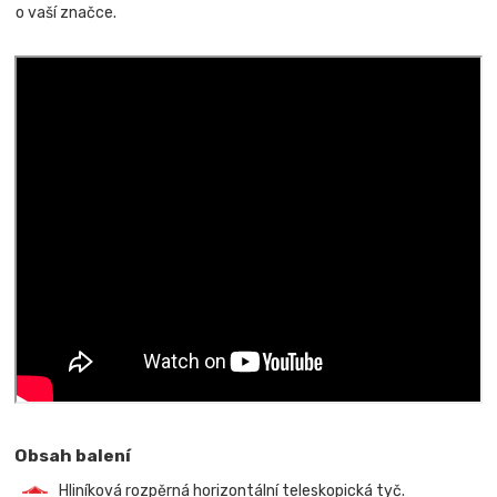
o vaší značce.
Obsah balení
Hliníková rozpěrná horizontální teleskopická tyč.