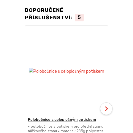
DOPORUČENÉ
PŘÍSLUŠENSTVÍ:
5
Polobočnice s celoplošným potiskem
Dělící stěn
• polobočnice s potiskem pro přední stranu
• dělící stě
nůžkového stanu • materiál: 235g polyester
a 8x4m • mož