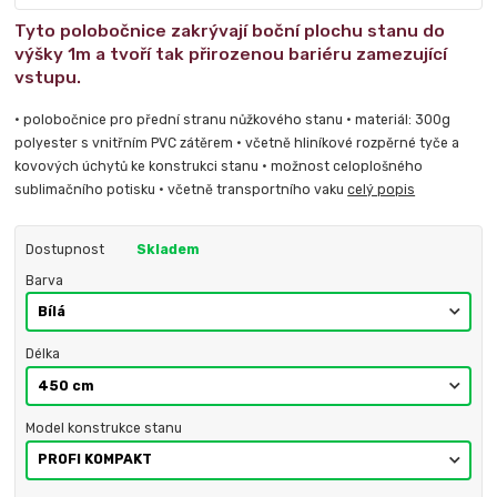
Tyto polobočnice zakrývají boční plochu stanu do
výšky 1m a tvoří tak přirozenou bariéru zamezující
vstupu.
• polobočnice pro přední stranu nůžkového stanu • materiál: 300g
polyester s vnitřním PVC zátěrem • včetně hliníkové rozpěrné tyče a
kovových úchytů ke konstrukci stanu • možnost celoplošného
sublimačního potisku • včetně transportního vaku
celý popis
Dostupnost
Skladem
Barva
Délka
Model konstrukce stanu