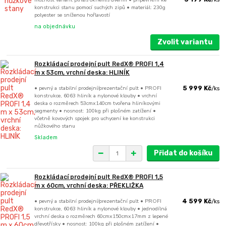
konstrukci stanu pomocí suchých zipů • materiál: 230g
polyester se sníženou hořlavostí
na objednávku
Zvolit variantu
Rozkládací prodejní pult RedX® PROFI 1,4
m x 53cm, vrchní deska: HLINÍK
• pevný a stabilní prodejní/prezentační pult • PROFI
5 999 Kč
/
ks
konstrukce, 6063 hliník a nylonové klouby • vrchní
deska o rozměrech 53cmx140cm tvořena hliníkovými
segmenty • nosnost: 100kg při plošném zatížení •
včetně kovových spojek pro uchycení ke konstrukci
nůžkového stanu
Skladem
Přidat do košíku
Rozkládací prodejní pult RedX® PROFI 1,5
m x 60cm, vrchní deska: PŘEKLIŽKA
• pevný a stabilní prodejní/prezentační pult • PROFI
4 599 Kč
/
ks
konstrukce, 6063 hliník a nylonové klouby • jednodílná
vrchní deska o rozměrech 60cmx150cmx17mm z lepené
dřevotřísky • nosnost: 100kg při plošném zatížení •