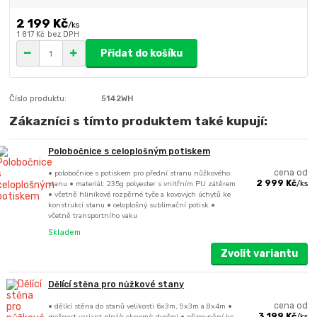
2 199 Kč
/
ks
1 817 Kč
bez DPH
Přidat do košíku
Číslo produktu:
5142WH
Zákazníci s tímto produktem také kupují:
Polobočnice s celoplošným potiskem
• polobočnice s potiskem pro přední stranu nůžkového
cena od
stanu • materiál: 235g polyester s vnitřním PU zátěrem
2 999 Kč
/
ks
• včetně hliníkové rozpěrné tyče a kovových úchytů ke
konstrukci stanu • celoplošný sublimační potisk •
včetně transportního vaku
Skladem
Zvolit variantu
Dělící stěna pro nůžkové stany
• dělící stěna do stanů velikosti 6x3m, 9x3m a 8x4m •
cena od
možnost variant plná/s oknem/s dveřmi • připevnění ke
3 199 Kč
/
ks