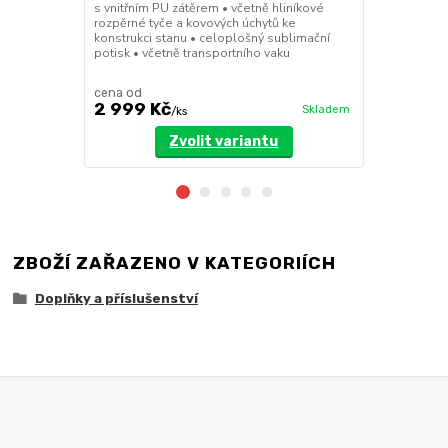
s vnitřním PU zátěrem • včetně hliníkové
dveřmi • při
rozpěrné tyče a kovových úchytů ke
pomocí suchý
konstrukci stanu • celoplošný sublimační
polyester se
potisk • včetně transportního vaku
cena od
cena od
2 999 Kč
3 199 Kč
Skladem
/
ks
Zvolit variantu
ZBOŽÍ ZAŘAZENO V KATEGORIÍCH
Doplňky a příslušenství