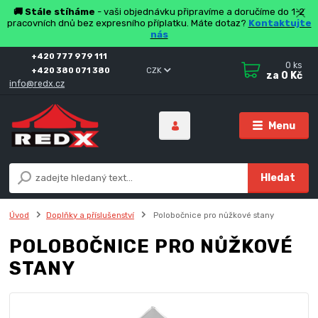
🚚 Stále stíháme
- vaši objednávku připravíme a doručíme do 1-2
pracovních dnů bez expresního příplatku. Máte dotaz?
Kontaktujte
nás
+420 777 979 111
0
ks
+420 380 071 380
CZK
za
0 Kč
info@redx.cz
Menu
Hledat
Úvod
Doplňky a příslušenství
Polobočnice pro nůžkové stany
POLOBOČNICE PRO NŮŽKOVÉ
STANY