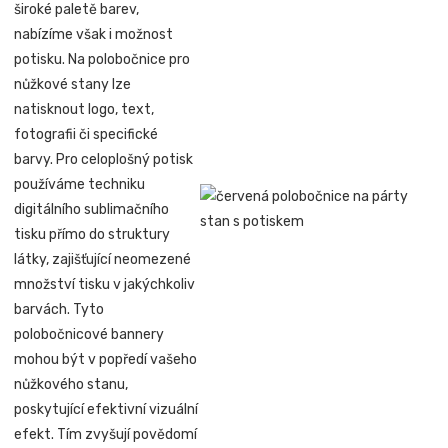
široké paletě barev,
nabízíme však i možnost
potisku. Na polobočnice pro
nůžkové stany lze
natisknout logo, text,
fotografii či specifické
barvy. Pro celoplošný potisk
používáme techniku
digitálního sublimačního
tisku přímo do struktury
látky, zajišťující neomezené
množství tisku v jakýchkoliv
barvách. Tyto
polobočnicové bannery
mohou být v popředí vašeho
nůžkového stanu,
poskytující efektivní vizuální
efekt. Tím zvyšují povědomí