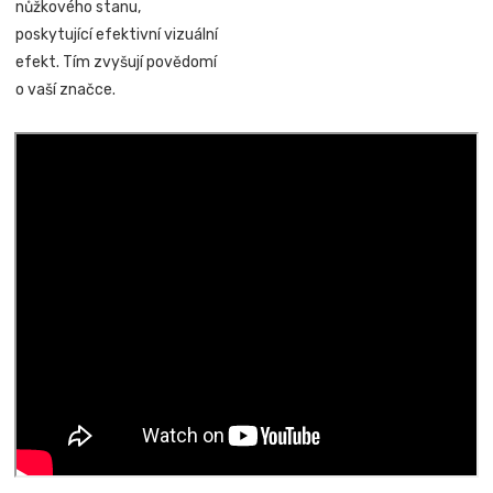
nůžkového stanu,
poskytující efektivní vizuální
efekt. Tím zvyšují povědomí
o vaší značce.