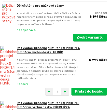
Dělící stěna pro nůžkové stany
• dělící stěna do stanů velikosti 6x3m, 9x3m a 8x4m •
cena od
možnost variant plná/s oknem/s dveřmi • připevnění ke
3 199 Kč
/
ks
konstrukci stanu pomocí suchých zipů • materiál: 230g
polyester se sníženou hořlavostí
na objednávku
Zvolit variantu
Rozkládací prodejní pult RedX® PROFI 1,4
m x 53cm, vrchní deska: HLINÍK
• pevný a stabilní prodejní/prezentační pult • PROFI
5 999 Kč
/
ks
konstrukce, 6063 hliník a nylonové klouby • vrchní
deska o rozměrech 53cmx140cm tvořena hliníkovými
segmenty • nosnost: 100kg při plošném zatížení •
včetně kovových spojek pro uchycení ke konstrukci
nůžkového stanu
Skladem
Přidat do košíku
Rozkládací prodejní pult RedX® PROFI 1,5
m x 60cm, vrchní deska: PŘEKLIŽKA