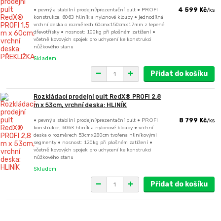
• pevný a stabilní prodejní/prezentační pult • PROFI
4 599 Kč
/
ks
konstrukce, 6063 hliník a nylonové klouby • jednodílná
vrchní deska o rozměrech 60cmx150cmx17mm z lepené
dřevotřísky • nosnost: 100kg při plošném zatížení •
včetně kovových spojek pro uchycení ke konstrukci
nůžkového stanu
Skladem
Přidat do košíku
Rozkládací prodejní pult RedX® PROFI 2,8
m x 53cm, vrchní deska: HLINÍK
• pevný a stabilní prodejní/prezentační pult • PROFI
8 799 Kč
/
ks
konstrukce, 6063 hliník a nylonové klouby • vrchní
deska o rozměrech 53cmx280cm tvořena hliníkovými
segmenty • nosnost: 120kg při plošném zatížení •
včetně kovových spojek pro uchycení ke konstrukci
nůžkového stanu
Skladem
Přidat do košíku