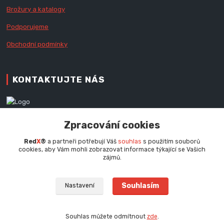
Brožury a katalogy
Podporujeme
Obchodní podmínky
KONTAKTUJTE NÁS
Zákaznická podpora RedX®
Zpracování cookies
+420 777 979 111
Po - Pá (9 - 16.30 hod.)
Red
X
®
a partneři potřebují Váš
souhlas
s použitím souborů
cookies, aby Vám mohli zobrazovat informace týkající se Vašich
info@redx.cz
zájmů.
Souhlasím
Nastavení
Souhlas můžete odmítnout
zde
.
Vytvořeno na
Eshop-rychle.cz