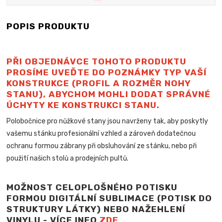
POPIS PRODUKTU
PŘI OBJEDNÁVCE TOHOTO PRODUKTU
PROSÍME UVEĎTE DO POZNÁMKY TYP VAŠÍ
KONSTRUKCE (PROFIL A ROZMĚR NOHY
STANU), ABYCHOM MOHLI DODAT SPRÁVNÉ
ÚCHYTY KE KONSTRUKCI STANU.
Polobočnice pro nůžkové stany jsou navrženy tak, aby poskytly
vašemu stánku profesionální vzhled a zároveň dodatečnou
ochranu formou zábrany při obsluhování ze stánku, nebo při
použití našich stolů a
prodejních pultů.
MOŽNOST CELOPLOŠNÉHO POTISKU
FORMOU DIGITÁLNÍ SUBLIMACE (POTISK DO
STRUKTURY LÁTKY) NEBO NAŽEHLENÍ
VINYLU - VÍCE INFO
ZDE