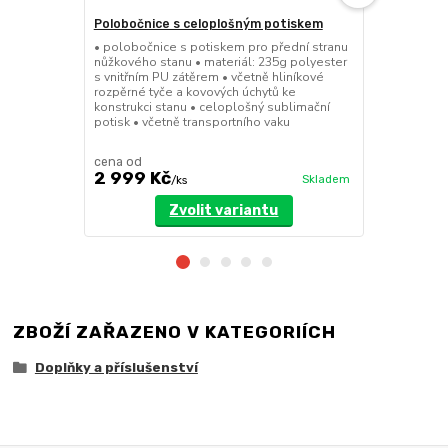
Polobočnice s celoplošným potiskem
Dělící stěn
• polobočnice s potiskem pro přední stranu
• dělící stě
nůžkového stanu • materiál: 235g polyester
a 8x4m • mož
s vnitřním PU zátěrem • včetně hliníkové
dveřmi • při
rozpěrné tyče a kovových úchytů ke
pomocí suchý
konstrukci stanu • celoplošný sublimační
polyester se
potisk • včetně transportního vaku
cena od
cena od
2 999 Kč
3 199 Kč
Skladem
/
ks
Zvolit variantu
ZBOŽÍ ZAŘAZENO V KATEGORIÍCH
Doplňky a příslušenství