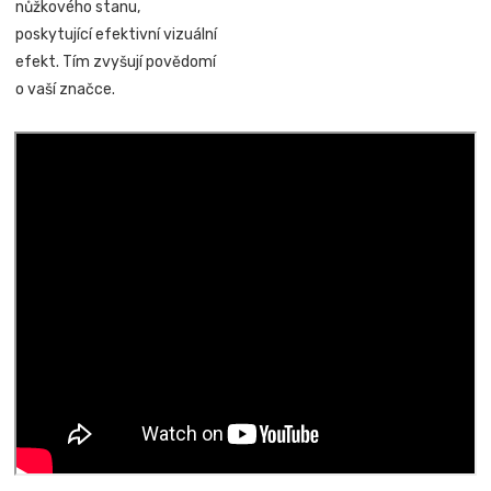
nůžkového stanu,
poskytující efektivní vizuální
efekt. Tím zvyšují povědomí
o vaší značce.