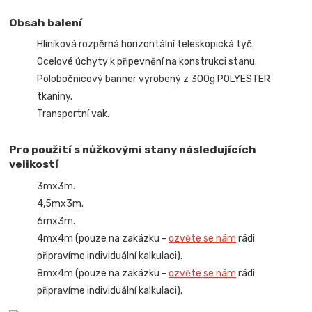
Obsah balení
Hliníková rozpěrná horizontální teleskopická tyč.
Ocelové úchyty k připevnění na konstrukci stanu.
Polobočnicový banner vyrobený z 300g POLYESTER
tkaniny.
Transportní vak.
Pro použití s nůžkovými stany následujících
velikostí
3mx3m.
4,5mx3m.
6mx3m.
4mx4m (pouze na zakázku -
ozvěte se nám
rádi
připravíme individuální kalkulaci).
8mx4m (pouze na zakázku -
ozvěte se nám
rádi
připravíme individuální kalkulaci).