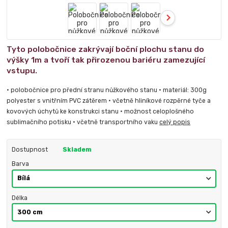
Tyto polobočnice zakrývají boční plochu stanu do
výšky 1m a tvoří tak přirozenou bariéru zamezující
vstupu.
• polobočnice pro přední stranu nůžkového stanu • materiál: 300g
polyester s vnitřním PVC zátěrem • včetně hliníkové rozpěrné tyče a
kovových úchytů ke konstrukci stanu • možnost celoplošného
sublimačního potisku • včetně transportního vaku
celý popis
Dostupnost
Skladem
Barva
Délka