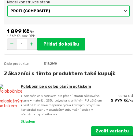
Model konstrukce stanu
1 899 Kč
/
ks
1 569 Kč
bez DPH
Přidat do košíku
Číslo produktu:
5132WH
Zákazníci s tímto produktem také kupují:
Polobočnice s celoplošným potiskem
• polobočnice s potiskem pro přední stranu nůžkového
cena od
stanu • materiál: 235g polyester s vnitřním PU zátěrem
2 999 Kč
/
ks
• včetně hliníkové rozpěrné tyče a kovových úchytů ke
konstrukci stanu • celoplošný sublimační potisk •
včetně transportního vaku
Skladem
Zvolit variantu