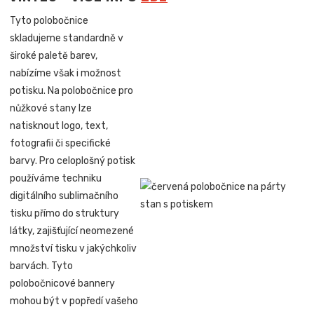
Tyto polobočnice
skladujeme standardně v
široké paletě barev,
nabízíme však i možnost
potisku. Na polobočnice pro
nůžkové stany lze
natisknout logo, text,
fotografii či specifické
barvy. Pro celoplošný potisk
používáme techniku
digitálního sublimačního
tisku přímo do struktury
látky, zajišťující neomezené
množství tisku v jakýchkoliv
barvách. Tyto
polobočnicové bannery
mohou být v popředí vašeho