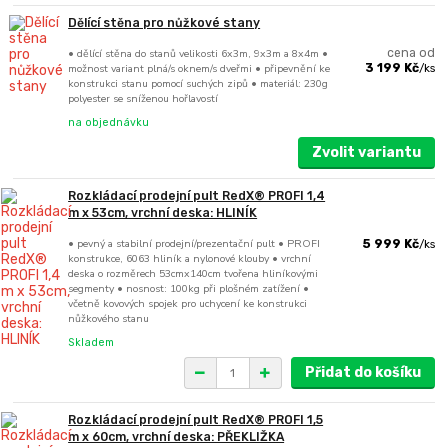
Dělící stěna pro nůžkové stany
• dělící stěna do stanů velikosti 6x3m, 9x3m a 8x4m •
cena od
možnost variant plná/s oknem/s dveřmi • připevnění ke
3 199 Kč
/
ks
konstrukci stanu pomocí suchých zipů • materiál: 230g
polyester se sníženou hořlavostí
na objednávku
Zvolit variantu
Rozkládací prodejní pult RedX® PROFI 1,4
m x 53cm, vrchní deska: HLINÍK
• pevný a stabilní prodejní/prezentační pult • PROFI
5 999 Kč
/
ks
konstrukce, 6063 hliník a nylonové klouby • vrchní
deska o rozměrech 53cmx140cm tvořena hliníkovými
segmenty • nosnost: 100kg při plošném zatížení •
včetně kovových spojek pro uchycení ke konstrukci
nůžkového stanu
Skladem
Přidat do košíku
Rozkládací prodejní pult RedX® PROFI 1,5
m x 60cm, vrchní deska: PŘEKLIŽKA