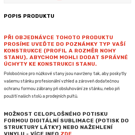
POPIS PRODUKTU
PŘI OBJEDNÁVCE TOHOTO PRODUKTU
PROSÍME UVEĎTE DO POZNÁMKY TYP VAŠÍ
KONSTRUKCE (PROFIL A ROZMĚR NOHY
STANU), ABYCHOM MOHLI DODAT SPRÁVNÉ
ÚCHYTY KE KONSTRUKCI STANU.
Polobočnice pro nůžkové stany jsou navrženy tak, aby poskytly
vašemu stánku profesionální vzhled a zároveň dodatečnou
ochranu formou zábrany při obsluhování ze stánku, nebo při
použití našich stolů a
prodejních pultů.
MOŽNOST CELOPLOŠNÉHO POTISKU
FORMOU DIGITÁLNÍ SUBLIMACE (POTISK DO
STRUKTURY LÁTKY) NEBO NAŽEHLENÍ
VINYLU - VÍCE INFO
ZDE