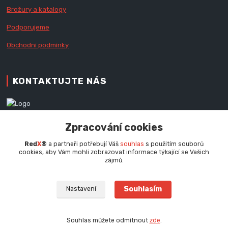
Brožury a katalogy
Podporujeme
Obchodní podmínky
KONTAKTUJTE NÁS
Zákaznická podpora RedX®
Zpracování cookies
+420 777 979 111
Po - Pá (9 - 16.30 hod.)
Red
X
®
a partneři potřebují Váš
souhlas
s použitím souborů
cookies, aby Vám mohli zobrazovat informace týkající se Vašich
info@redx.cz
zájmů.
Souhlasím
Nastavení
Souhlas můžete odmítnout
zde
.
Vytvořeno na
Eshop-rychle.cz