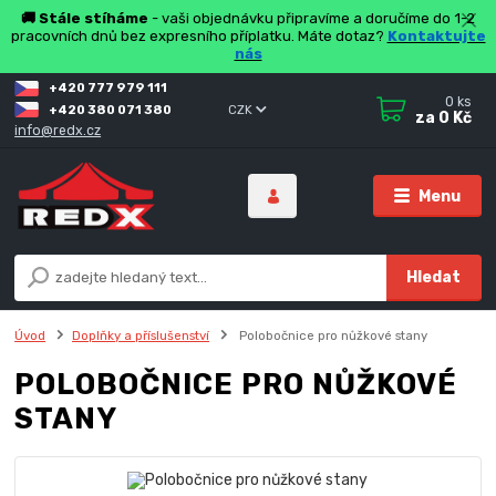
🚚 Stále stíháme
- vaši objednávku připravíme a doručíme do 1-2
pracovních dnů bez expresního příplatku. Máte dotaz?
Kontaktujte
nás
+420 777 979 111
0
ks
+420 380 071 380
CZK
za
0 Kč
info@redx.cz
Menu
Hledat
Úvod
Doplňky a příslušenství
Polobočnice pro nůžkové stany
POLOBOČNICE PRO NŮŽKOVÉ
STANY