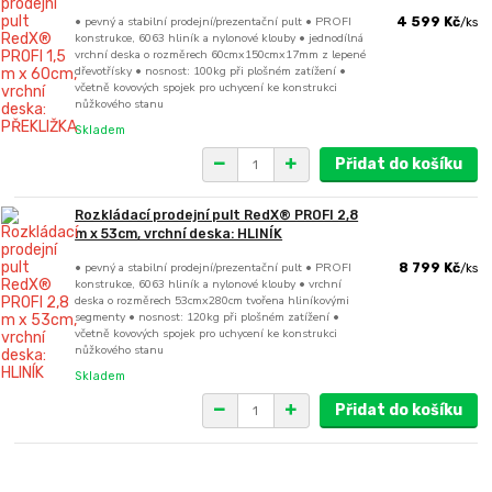
• pevný a stabilní prodejní/prezentační pult • PROFI
4 599 Kč
/
ks
konstrukce, 6063 hliník a nylonové klouby • jednodílná
vrchní deska o rozměrech 60cmx150cmx17mm z lepené
dřevotřísky • nosnost: 100kg při plošném zatížení •
včetně kovových spojek pro uchycení ke konstrukci
nůžkového stanu
Skladem
Přidat do košíku
Rozkládací prodejní pult RedX® PROFI 2,8
m x 53cm, vrchní deska: HLINÍK
• pevný a stabilní prodejní/prezentační pult • PROFI
8 799 Kč
/
ks
konstrukce, 6063 hliník a nylonové klouby • vrchní
deska o rozměrech 53cmx280cm tvořena hliníkovými
segmenty • nosnost: 120kg při plošném zatížení •
včetně kovových spojek pro uchycení ke konstrukci
nůžkového stanu
Skladem
Přidat do košíku