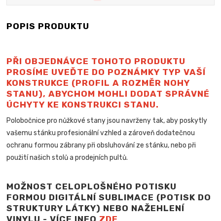
POPIS PRODUKTU
PŘI OBJEDNÁVCE TOHOTO PRODUKTU
PROSÍME UVEĎTE DO POZNÁMKY TYP VAŠÍ
KONSTRUKCE (PROFIL A ROZMĚR NOHY
STANU), ABYCHOM MOHLI DODAT SPRÁVNÉ
ÚCHYTY KE KONSTRUKCI STANU.
Polobočnice pro nůžkové stany jsou navrženy tak, aby poskytly
vašemu stánku profesionální vzhled a zároveň dodatečnou
ochranu formou zábrany při obsluhování ze stánku, nebo při
použití našich stolů a
prodejních pultů.
MOŽNOST CELOPLOŠNÉHO POTISKU
FORMOU DIGITÁLNÍ SUBLIMACE (POTISK DO
STRUKTURY LÁTKY) NEBO NAŽEHLENÍ
VINYLU - VÍCE INFO
ZDE