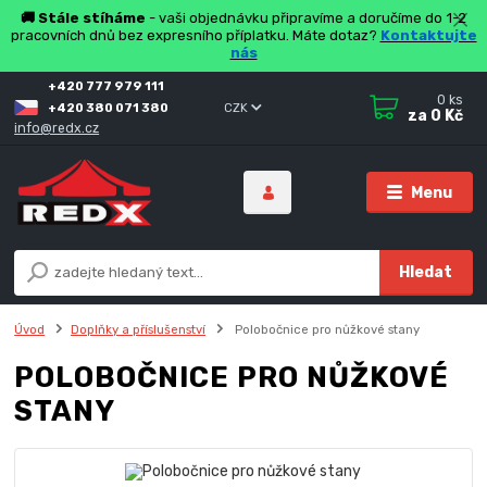
🚚 Stále stíháme
- vaši objednávku připravíme a doručíme do 1-2
pracovních dnů bez expresního příplatku. Máte dotaz?
Kontaktujte
nás
+420 777 979 111
0
ks
+420 380 071 380
CZK
za
0 Kč
info@redx.cz
Menu
Hledat
Úvod
Doplňky a příslušenství
Polobočnice pro nůžkové stany
POLOBOČNICE PRO NŮŽKOVÉ
STANY