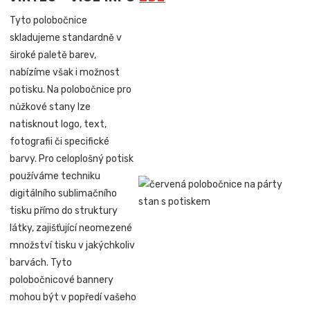
Tyto polobočnice
skladujeme standardně v
široké paletě barev,
nabízíme však i možnost
potisku. Na polobočnice pro
nůžkové stany lze
natisknout logo, text,
fotografii či specifické
barvy. Pro celoplošný potisk
používáme techniku
digitálního sublimačního
tisku přímo do struktury
látky, zajišťující neomezené
množství tisku v jakýchkoliv
barvách. Tyto
polobočnicové bannery
mohou být v popředí vašeho