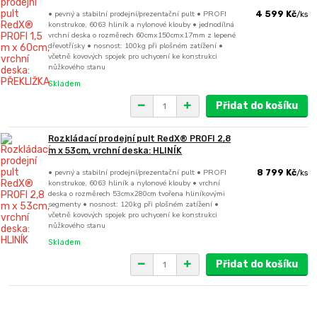
• pevný a stabilní prodejní/prezentační pult • PROFI
4 599 Kč
/
ks
konstrukce, 6063 hliník a nylonové klouby • jednodílná
vrchní deska o rozměrech 60cmx150cmx17mm z lepené
dřevotřísky • nosnost: 100kg při plošném zatížení •
včetně kovových spojek pro uchycení ke konstrukci
nůžkového stanu
Skladem
Přidat do košíku
Rozkládací prodejní pult RedX® PROFI 2,8
m x 53cm, vrchní deska: HLINÍK
• pevný a stabilní prodejní/prezentační pult • PROFI
8 799 Kč
/
ks
konstrukce, 6063 hliník a nylonové klouby • vrchní
deska o rozměrech 53cmx280cm tvořena hliníkovými
segmenty • nosnost: 120kg při plošném zatížení •
včetně kovových spojek pro uchycení ke konstrukci
nůžkového stanu
Skladem
Přidat do košíku