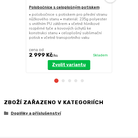
Polobočnice s celoplošným potiskem
Dělící stěn
• polobočnice s potiskem pro přední stranu
• dělící stě
nůžkového stanu • materiál: 235g polyester
a 8x4m • mož
s vnitřním PU zátěrem • včetně hliníkové
dveřmi • při
rozpěrné tyče a kovových úchytů ke
pomocí suchý
konstrukci stanu • celoplošný sublimační
polyester se
potisk • včetně transportního vaku
cena od
cena od
2 999 Kč
3 199 Kč
Skladem
/
ks
Zvolit variantu
ZBOŽÍ ZAŘAZENO V KATEGORIÍCH
Doplňky a příslušenství