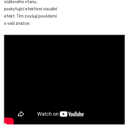
nůžkového stanu,
poskytující efektivní vizuální
efekt. Tím zvyšují povědomí
o vaší značce.