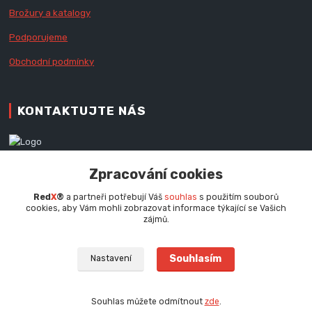
Brožury a katalogy
Podporujeme
Obchodní podmínky
KONTAKTUJTE NÁS
Zákaznická podpora RedX®
Zpracování cookies
+420 777 979 111
Po - Pá (9 - 16.30 hod.)
Red
X
®
a partneři potřebují Váš
souhlas
s použitím souborů
cookies, aby Vám mohli zobrazovat informace týkající se Vašich
info@redx.cz
zájmů.
Souhlasím
Nastavení
Souhlas můžete odmítnout
zde
.
Vytvořeno na
Eshop-rychle.cz