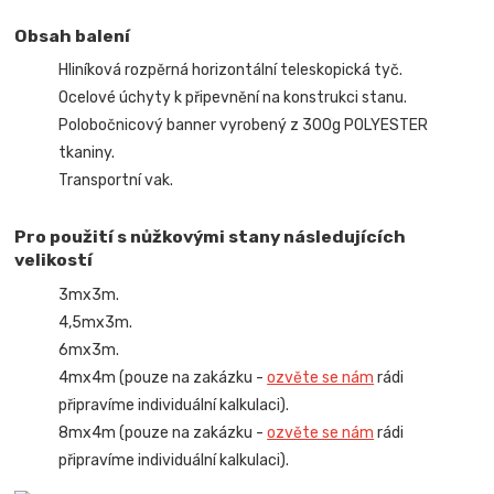
Obsah balení
Hliníková rozpěrná horizontální teleskopická tyč.
Ocelové úchyty k připevnění na konstrukci stanu.
Polobočnicový banner vyrobený z 300g POLYESTER
tkaniny.
Transportní vak.
Pro použití s nůžkovými stany následujících
velikostí
3mx3m.
4,5mx3m.
6mx3m.
4mx4m (pouze na zakázku -
ozvěte se nám
rádi
připravíme individuální kalkulaci).
8mx4m (pouze na zakázku -
ozvěte se nám
rádi
připravíme individuální kalkulaci).