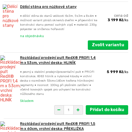
Dělící stěna pro nůžkové stany
• dělící stěna do stanů velikosti 6x3m, 9x3m a 8x4m •
cena od
možnost variant plná/s oknem/s dveřmi • připevnění ke
3 199 Kč
/
ks
konstrukci stanu pomocí suchých zipů • materiál: 230g
polyester se sníženou hořlavostí
na objednávku
Zvolit variantu
Rozkládací prodejní pult RedX® PROFI 1,4
m x 53cm, vrchní deska: HLINÍK
• pevný a stabilní prodejní/prezentační pult • PROFI
5 999 Kč
/
ks
konstrukce, 6063 hliník a nylonové klouby • vrchní
deska o rozměrech 53cmx140cm tvořena hliníkovými
segmenty • nosnost: 100kg při plošném zatížení •
včetně kovových spojek pro uchycení ke konstrukci
nůžkového stanu
Skladem
Přidat do košíku
Rozkládací prodejní pult RedX® PROFI 1,5
m x 60cm, vrchní deska: PŘEKLIŽKA