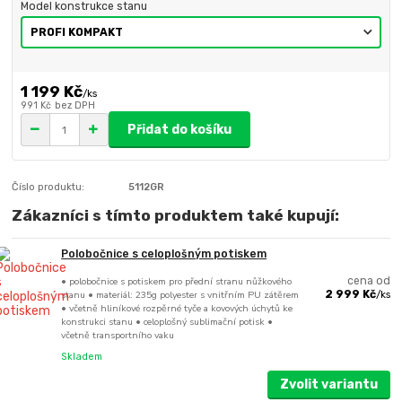
Model konstrukce stanu
1 199 Kč
/
ks
991 Kč
bez DPH
Přidat do košíku
Číslo produktu:
5112GR
Zákazníci s tímto produktem také kupují:
Polobočnice s celoplošným potiskem
• polobočnice s potiskem pro přední stranu nůžkového
cena od
stanu • materiál: 235g polyester s vnitřním PU zátěrem
2 999 Kč
/
ks
• včetně hliníkové rozpěrné tyče a kovových úchytů ke
konstrukci stanu • celoplošný sublimační potisk •
včetně transportního vaku
Skladem
Zvolit variantu