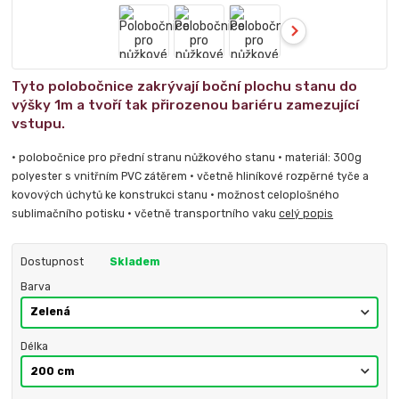
Tyto polobočnice zakrývají boční plochu stanu do
výšky 1m a tvoří tak přirozenou bariéru zamezující
vstupu.
• polobočnice pro přední stranu nůžkového stanu • materiál: 300g
polyester s vnitřním PVC zátěrem • včetně hliníkové rozpěrné tyče a
kovových úchytů ke konstrukci stanu • možnost celoplošného
sublimačního potisku • včetně transportního vaku
celý popis
Dostupnost
Skladem
Barva
Délka