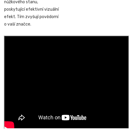
nůžkového stanu,
poskytující efektivní vizuální
efekt. Tím zvyšují povědomí
o vaší značce.