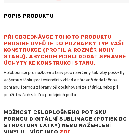
POPIS PRODUKTU
PŘI OBJEDNÁVCE TOHOTO PRODUKTU
PROSÍME UVEĎTE DO POZNÁMKY TYP VAŠÍ
KONSTRUKCE (PROFIL A ROZMĚR NOHY
STANU), ABYCHOM MOHLI DODAT SPRÁVNÉ
ÚCHYTY KE KONSTRUKCI STANU.
Polobočnice pro nůžkové stany jsou navrženy tak, aby poskytly
vašemu stánku profesionální vzhled a zároveň dodatečnou
ochranu formou zábrany při obsluhování ze stánku, nebo při
použití našich stolů a
prodejních pultů.
MOŽNOST CELOPLOŠNÉHO POTISKU
FORMOU DIGITÁLNÍ SUBLIMACE (POTISK DO
STRUKTURY LÁTKY) NEBO NAŽEHLENÍ
VINYLU - VÍCE INFO
ZDE