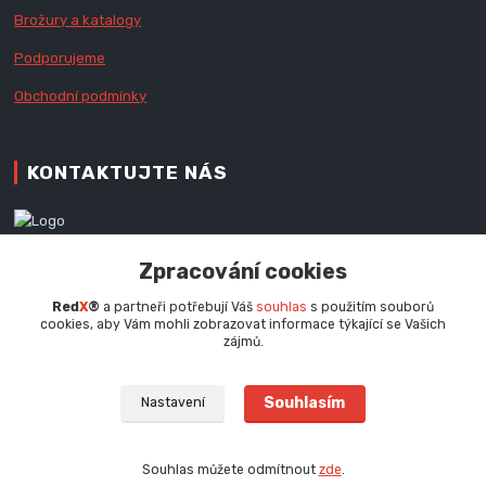
Brožury a katalogy
Podporujeme
Obchodní podmínky
KONTAKTUJTE NÁS
Zákaznická podpora RedX®
Zpracování cookies
+420 777 979 111
Po - Pá (9 - 16.30 hod.)
Red
X
®
a partneři potřebují Váš
souhlas
s použitím souborů
cookies, aby Vám mohli zobrazovat informace týkající se Vašich
info@redx.cz
zájmů.
Souhlasím
Nastavení
Souhlas můžete odmítnout
zde
.
Vytvořeno na
Eshop-rychle.cz