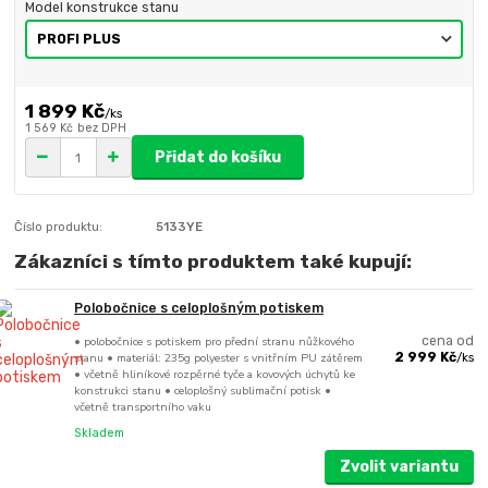
Model konstrukce stanu
1 899 Kč
/
ks
1 569 Kč
bez DPH
Přidat do košíku
Číslo produktu:
5133YE
Zákazníci s tímto produktem také kupují:
Polobočnice s celoplošným potiskem
• polobočnice s potiskem pro přední stranu nůžkového
cena od
stanu • materiál: 235g polyester s vnitřním PU zátěrem
2 999 Kč
/
ks
• včetně hliníkové rozpěrné tyče a kovových úchytů ke
konstrukci stanu • celoplošný sublimační potisk •
včetně transportního vaku
Skladem
Zvolit variantu