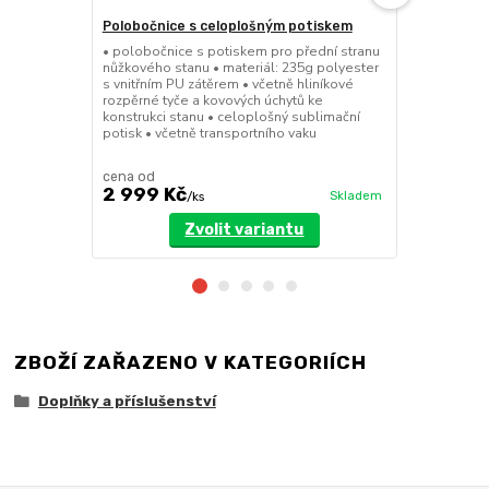
Polobočnice s celoplošným potiskem
Dělící stěn
• polobočnice s potiskem pro přední stranu
• dělící stě
nůžkového stanu • materiál: 235g polyester
a 8x4m • mož
s vnitřním PU zátěrem • včetně hliníkové
dveřmi • při
rozpěrné tyče a kovových úchytů ke
pomocí suchý
konstrukci stanu • celoplošný sublimační
polyester se
potisk • včetně transportního vaku
cena od
cena od
2 999 Kč
3 199 Kč
Skladem
/
ks
Zvolit variantu
ZBOŽÍ ZAŘAZENO V KATEGORIÍCH
Doplňky a příslušenství