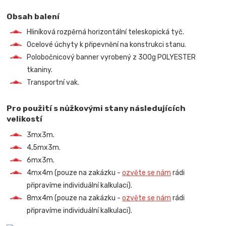
Obsah balení
Hliníková rozpěrná horizontální teleskopická tyč.
Ocelové úchyty k připevnění na konstrukci stanu.
Polobočnicový banner vyrobený z 300g POLYESTER
tkaniny.
Transportní vak.
Pro použití s nůžkovými stany následujících
velikostí
3mx3m.
4,5mx3m.
6mx3m.
4mx4m (pouze na zakázku -
ozvěte se nám
rádi
připravíme individuální kalkulaci).
8mx4m (pouze na zakázku -
ozvěte se nám
rádi
připravíme individuální kalkulaci).