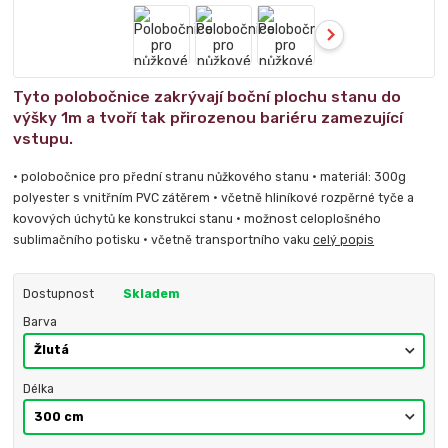
Tyto polobočnice zakrývají boční plochu stanu do
výšky 1m a tvoří tak přirozenou bariéru zamezující
vstupu.
• polobočnice pro přední stranu nůžkového stanu • materiál: 300g
polyester s vnitřním PVC zátěrem • včetně hliníkové rozpěrné tyče a
kovových úchytů ke konstrukci stanu • možnost celoplošného
sublimačního potisku • včetně transportního vaku
celý popis
Dostupnost
Skladem
Barva
Délka