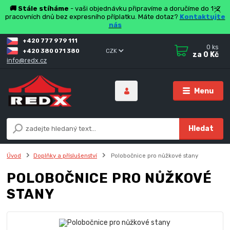
🚚 Stále stíháme
- vaši objednávku připravíme a doručíme do 1-2
pracovních dnů bez expresního příplatku. Máte dotaz?
Kontaktujte
nás
+420 777 979 111
0
ks
+420 380 071 380
CZK
za
0 Kč
info@redx.cz
Menu
Hledat
Úvod
Doplňky a příslušenství
Polobočnice pro nůžkové stany
POLOBOČNICE PRO NŮŽKOVÉ
STANY