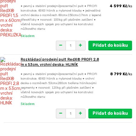
• pevný a stabilní prodejní/prezentační pult • PROFI
4 599 Kč
/
ks
konstrukce, 6063 hliník a nylonové klouby • jednodílná
vrchní deska o rozměrech 60cmx150cmx17mm z lepené
dřevotřísky • nosnost: 100kg při plošném zatížení •
včetně kovových spojek pro uchycení ke konstrukci
nůžkového stanu
Skladem
Přidat do košíku
Rozkládací prodejní pult RedX® PROFI 2,8
m x 53cm, vrchní deska: HLINÍK
• pevný a stabilní prodejní/prezentační pult • PROFI
8 799 Kč
/
ks
konstrukce, 6063 hliník a nylonové klouby • vrchní
deska o rozměrech 53cmx280cm tvořena hliníkovými
segmenty • nosnost: 120kg při plošném zatížení •
včetně kovových spojek pro uchycení ke konstrukci
nůžkového stanu
Skladem
Přidat do košíku