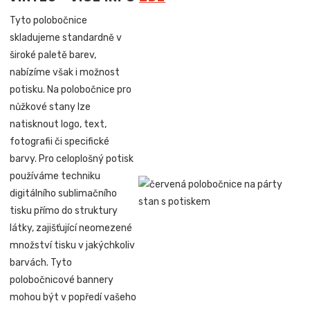
Tyto polobočnice
skladujeme standardně v
široké paletě barev,
nabízíme však i možnost
potisku. Na polobočnice pro
nůžkové stany lze
natisknout logo, text,
fotografii či specifické
barvy. Pro celoplošný potisk
používáme techniku
digitálního sublimačního
tisku přímo do struktury
látky, zajišťující neomezené
množství tisku v jakýchkoliv
barvách. Tyto
polobočnicové bannery
mohou být v popředí vašeho