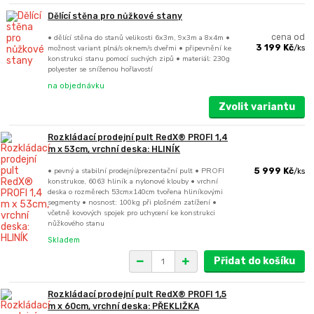
Dělící stěna pro nůžkové stany
• dělící stěna do stanů velikosti 6x3m, 9x3m a 8x4m •
cena od
možnost variant plná/s oknem/s dveřmi • připevnění ke
3 199 Kč
/
ks
konstrukci stanu pomocí suchých zipů • materiál: 230g
polyester se sníženou hořlavostí
na objednávku
Zvolit variantu
Rozkládací prodejní pult RedX® PROFI 1,4
m x 53cm, vrchní deska: HLINÍK
• pevný a stabilní prodejní/prezentační pult • PROFI
5 999 Kč
/
ks
konstrukce, 6063 hliník a nylonové klouby • vrchní
deska o rozměrech 53cmx140cm tvořena hliníkovými
segmenty • nosnost: 100kg při plošném zatížení •
včetně kovových spojek pro uchycení ke konstrukci
nůžkového stanu
Skladem
Přidat do košíku
Rozkládací prodejní pult RedX® PROFI 1,5
m x 60cm, vrchní deska: PŘEKLIŽKA