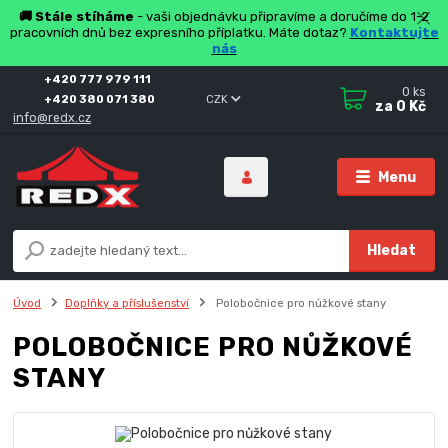
🚚 Stále stíháme
- vaši objednávku připravíme a doručíme do 1-2
pracovních dnů bez expresního příplatku. Máte dotaz?
Kontaktujte
nás
+420 777 979 111
0
ks
+420 380 071 380
CZK
za
0 Kč
info@redx.cz
Menu
Hledat
Úvod
Doplňky a příslušenství
Polobočnice pro nůžkové stany
POLOBOČNICE PRO NŮŽKOVÉ
STANY