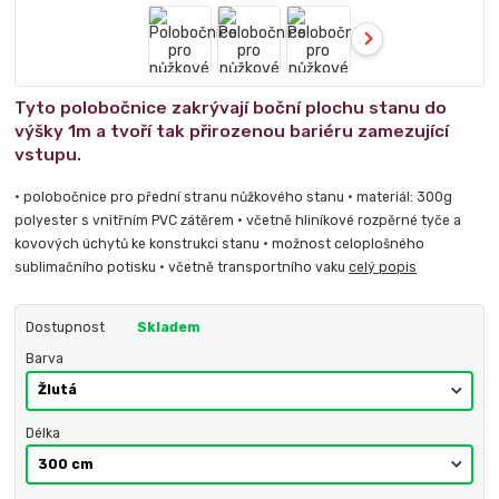
Tyto polobočnice zakrývají boční plochu stanu do
výšky 1m a tvoří tak přirozenou bariéru zamezující
vstupu.
• polobočnice pro přední stranu nůžkového stanu • materiál: 300g
polyester s vnitřním PVC zátěrem • včetně hliníkové rozpěrné tyče a
kovových úchytů ke konstrukci stanu • možnost celoplošného
sublimačního potisku • včetně transportního vaku
celý popis
Dostupnost
Skladem
Barva
Délka