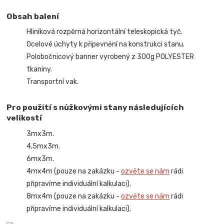
Obsah balení
Hliníková rozpěrná horizontální teleskopická tyč.
Ocelové úchyty k připevnění na konstrukci stanu.
Polobočnicový banner vyrobený z 300g POLYESTER
tkaniny.
Transportní vak.
Pro použití s nůžkovými stany následujících
velikostí
3mx3m.
4,5mx3m.
6mx3m.
4mx4m (pouze na zakázku -
ozvěte se nám
rádi
připravíme individuální kalkulaci).
8mx4m (pouze na zakázku -
ozvěte se nám
rádi
připravíme individuální kalkulaci).