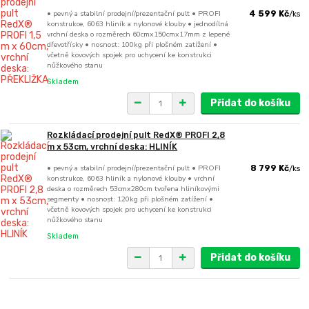
• pevný a stabilní prodejní/prezentační pult • PROFI
4 599 Kč
/
ks
konstrukce, 6063 hliník a nylonové klouby • jednodílná
vrchní deska o rozměrech 60cmx150cmx17mm z lepené
dřevotřísky • nosnost: 100kg při plošném zatížení •
včetně kovových spojek pro uchycení ke konstrukci
nůžkového stanu
Skladem
Přidat do košíku
Rozkládací prodejní pult RedX® PROFI 2,8
m x 53cm, vrchní deska: HLINÍK
• pevný a stabilní prodejní/prezentační pult • PROFI
8 799 Kč
/
ks
konstrukce, 6063 hliník a nylonové klouby • vrchní
deska o rozměrech 53cmx280cm tvořena hliníkovými
segmenty • nosnost: 120kg při plošném zatížení •
včetně kovových spojek pro uchycení ke konstrukci
nůžkového stanu
Skladem
Přidat do košíku