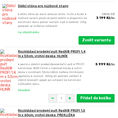
Dělící stěna pro nůžkové stany
• dělící stěna do stanů velikosti 6x3m, 9x3m a 8x4m •
cena od
možnost variant plná/s oknem/s dveřmi • připevnění ke
3 199 Kč
/
ks
konstrukci stanu pomocí suchých zipů • materiál: 230g
polyester se sníženou hořlavostí
na objednávku
Zvolit variantu
Rozkládací prodejní pult RedX® PROFI 1,4
m x 53cm, vrchní deska: HLINÍK
• pevný a stabilní prodejní/prezentační pult • PROFI
5 999 Kč
/
ks
konstrukce, 6063 hliník a nylonové klouby • vrchní
deska o rozměrech 53cmx140cm tvořena hliníkovými
segmenty • nosnost: 100kg při plošném zatížení •
včetně kovových spojek pro uchycení ke konstrukci
nůžkového stanu
Skladem
Přidat do košíku
Rozkládací prodejní pult RedX® PROFI 1,5
m x 60cm, vrchní deska: PŘEKLIŽKA