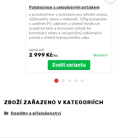
Polobočnice s celoplošným potiskem
Dělící stěn
• polobočnice s potiskem pro přední stranu
• dělící stě
nůžkového stanu • materiál: 235g polyester
a 8x4m • mož
s vnitřním PU zátěrem • včetně hliníkové
dveřmi • při
rozpěrné tyče a kovových úchytů ke
pomocí suchý
konstrukci stanu • celoplošný sublimační
polyester se
potisk • včetně transportního vaku
cena od
cena od
2 999 Kč
3 199 Kč
Skladem
/
ks
Zvolit variantu
ZBOŽÍ ZAŘAZENO V KATEGORIÍCH
Doplňky a příslušenství