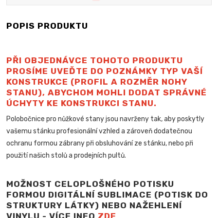
POPIS PRODUKTU
PŘI OBJEDNÁVCE TOHOTO PRODUKTU
PROSÍME UVEĎTE DO POZNÁMKY TYP VAŠÍ
KONSTRUKCE (PROFIL A ROZMĚR NOHY
STANU), ABYCHOM MOHLI DODAT SPRÁVNÉ
ÚCHYTY KE KONSTRUKCI STANU.
Polobočnice pro nůžkové stany jsou navrženy tak, aby poskytly
vašemu stánku profesionální vzhled a zároveň dodatečnou
ochranu formou zábrany při obsluhování ze stánku, nebo při
použití našich stolů a
prodejních pultů.
MOŽNOST CELOPLOŠNÉHO POTISKU
FORMOU DIGITÁLNÍ SUBLIMACE (POTISK DO
STRUKTURY LÁTKY) NEBO NAŽEHLENÍ
VINYLU - VÍCE INFO
ZDE