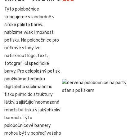
Tyto polobočnice
skladujeme standardně v
široké paletě barev,
nabízíme však i možnost
potisku. Na polobočnice pro
nůžkové stany lze
natisknout logo, text,
fotografii či specifické
barvy. Pro celoplošný potisk
používáme techniku
digitálního sublimačního
tisku přímo do struktury
látky, zajišťující neomezené
množství tisku v jakýchkoliv
barvách. Tyto
polobočnicové bannery
mohou být v popředí vašeho