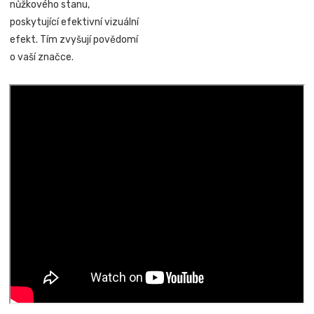
nůžkového stanu,
poskytující efektivní vizuální
efekt. Tím zvyšují povědomí
o vaší značce.