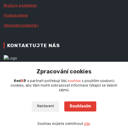
Brožury a katalogy
Podporujeme
Obchodní podmínky
KONTAKTUJTE NÁS
Zákaznická podpora RedX®
Zpracování cookies
+420 777 979 111
Po - Pá (9 - 16.30 hod.)
Red
X
®
a partneři potřebují Váš
souhlas
s použitím souborů
cookies, aby Vám mohli zobrazovat informace týkající se Vašich
info@redx.cz
zájmů.
Souhlasím
Nastavení
Souhlas můžete odmítnout
zde
.
Vytvořeno na
Eshop-rychle.cz