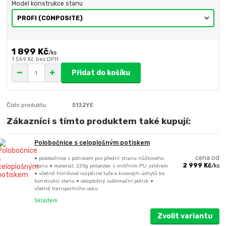
Model konstrukce stanu
1 899 Kč
/
ks
1 569 Kč
bez DPH
Přidat do košíku
Číslo produktu:
5132YE
Zákazníci s tímto produktem také kupují:
Polobočnice s celoplošným potiskem
• polobočnice s potiskem pro přední stranu nůžkového
cena od
stanu • materiál: 235g polyester s vnitřním PU zátěrem
2 999 Kč
/
ks
• včetně hliníkové rozpěrné tyče a kovových úchytů ke
konstrukci stanu • celoplošný sublimační potisk •
včetně transportního vaku
Skladem
Zvolit variantu