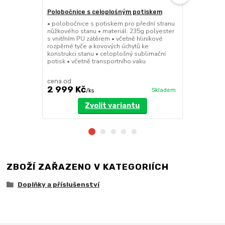
Polobočnice s celoplošným potiskem
Dělící stěn
• polobočnice s potiskem pro přední stranu
• dělící stě
nůžkového stanu • materiál: 235g polyester
a 8x4m • mož
s vnitřním PU zátěrem • včetně hliníkové
dveřmi • při
rozpěrné tyče a kovových úchytů ke
pomocí suchý
konstrukci stanu • celoplošný sublimační
polyester se
potisk • včetně transportního vaku
cena od
cena od
2 999 Kč
3 199 Kč
Skladem
/
ks
Zvolit variantu
ZBOŽÍ ZAŘAZENO V KATEGORIÍCH
Doplňky a příslušenství