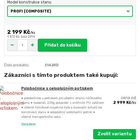
Model konstrukce stanu
2 199 Kč
/
ks
1 817 Kč
bez DPH
Přidat do košíku
Číslo produktu:
5142RD
Zákazníci s tímto produktem také kupují:
Polobočnice s celoplošným potiskem
• polobočnice s potiskem pro přední stranu nůžkového
cena od
stanu • materiál: 235g polyester s vnitřním PU zátěrem
2 999 Kč
/
ks
• včetně hliníkové rozpěrné tyče a kovových úchytů ke
konstrukci stanu • celoplošný sublimační potisk •
včetně transportního vaku
Skladem
Zvolit variantu