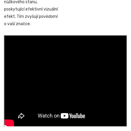
nůžkového stanu,
poskytující efektivní vizuální
efekt. Tím zvyšují povědomí
o vaší značce.