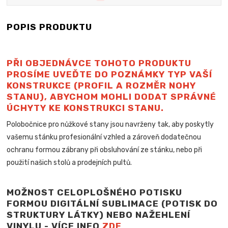
POPIS PRODUKTU
PŘI OBJEDNÁVCE TOHOTO PRODUKTU
PROSÍME UVEĎTE DO POZNÁMKY TYP VAŠÍ
KONSTRUKCE (PROFIL A ROZMĚR NOHY
STANU), ABYCHOM MOHLI DODAT SPRÁVNÉ
ÚCHYTY KE KONSTRUKCI STANU.
Polobočnice pro nůžkové stany jsou navrženy tak, aby poskytly
vašemu stánku profesionální vzhled a zároveň dodatečnou
ochranu formou zábrany při obsluhování ze stánku, nebo při
použití našich stolů a
prodejních pultů.
MOŽNOST CELOPLOŠNÉHO POTISKU
FORMOU DIGITÁLNÍ SUBLIMACE (POTISK DO
STRUKTURY LÁTKY) NEBO NAŽEHLENÍ
VINYLU - VÍCE INFO
ZDE