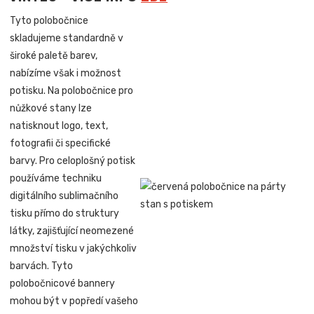
Tyto polobočnice
skladujeme standardně v
široké paletě barev,
nabízíme však i možnost
potisku. Na polobočnice pro
nůžkové stany lze
natisknout logo, text,
fotografii či specifické
barvy. Pro celoplošný potisk
používáme techniku
digitálního sublimačního
tisku přímo do struktury
látky, zajišťující neomezené
množství tisku v jakýchkoliv
barvách. Tyto
polobočnicové bannery
mohou být v popředí vašeho