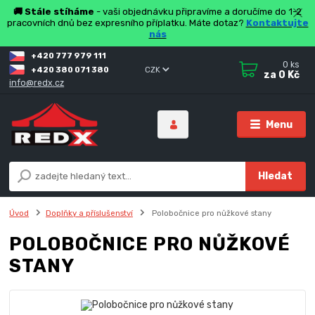
🚚 Stále stíháme
- vaši objednávku připravíme a doručíme do 1-2
pracovních dnů bez expresního příplatku. Máte dotaz?
Kontaktujte
nás
+420 777 979 111
0
ks
+420 380 071 380
CZK
za
0 Kč
info@redx.cz
Menu
Hledat
Úvod
Doplňky a příslušenství
Polobočnice pro nůžkové stany
POLOBOČNICE PRO NŮŽKOVÉ
STANY