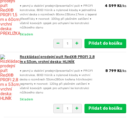
• pevný a stabilní prodejní/prezentační pult • PROFI
4 599 Kč
/
ks
konstrukce, 6063 hliník a nylonové klouby • jednodílná
vrchní deska o rozměrech 60cmx150cmx17mm z lepené
dřevotřísky • nosnost: 100kg při plošném zatížení •
včetně kovových spojek pro uchycení ke konstrukci
nůžkového stanu
Skladem
Přidat do košíku
Rozkládací prodejní pult RedX® PROFI 2,8
m x 53cm, vrchní deska: HLINÍK
• pevný a stabilní prodejní/prezentační pult • PROFI
8 799 Kč
/
ks
konstrukce, 6063 hliník a nylonové klouby • vrchní
deska o rozměrech 53cmx280cm tvořena hliníkovými
segmenty • nosnost: 120kg při plošném zatížení •
včetně kovových spojek pro uchycení ke konstrukci
nůžkového stanu
Skladem
Přidat do košíku