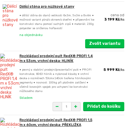
Dělící stěna pro nůžkové stany
• dělící stěna do stanů velikosti 6x3m, 9x3m a 8x4m •
cena od
možnost variant plná/s oknem/s dveřmi • připevnění ke
3 199 Kč
/
ks
konstrukci stanu pomocí suchých zipů • materiál: 230g
polyester se sníženou hořlavostí
na objednávku
Zvolit variantu
Rozkládací prodejní pult RedX® PROFI 1,4
m x 53cm, vrchní deska: HLINÍK
• pevný a stabilní prodejní/prezentační pult • PROFI
5 999 Kč
/
ks
konstrukce, 6063 hliník a nylonové klouby • vrchní
deska o rozměrech 53cmx140cm tvořena hliníkovými
segmenty • nosnost: 100kg při plošném zatížení •
včetně kovových spojek pro uchycení ke konstrukci
nůžkového stanu
Skladem
Přidat do košíku
Rozkládací prodejní pult RedX® PROFI 1,5
m x 60cm, vrchní deska: PŘEKLIŽKA