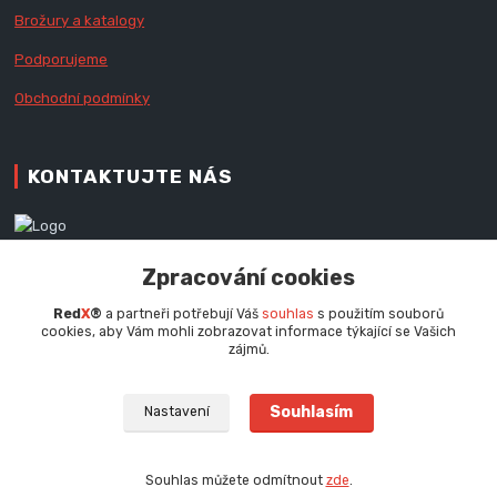
Brožury a katalogy
Podporujeme
Obchodní podmínky
KONTAKTUJTE NÁS
Zákaznická podpora RedX®
Zpracování cookies
+420 777 979 111
Po - Pá (9 - 16.30 hod.)
Red
X
®
a partneři potřebují Váš
souhlas
s použitím souborů
cookies, aby Vám mohli zobrazovat informace týkající se Vašich
info@redx.cz
zájmů.
Souhlasím
Nastavení
Souhlas můžete odmítnout
zde
.
Vytvořeno na
Eshop-rychle.cz