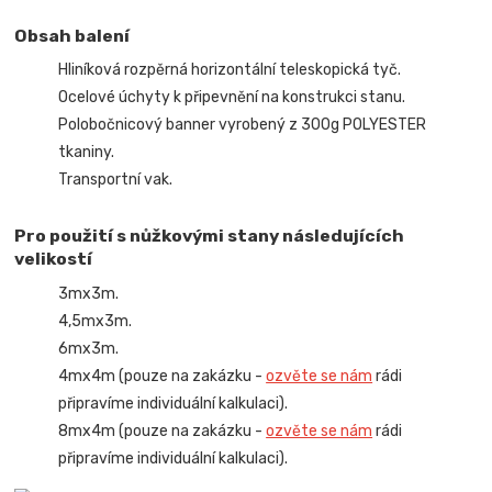
Obsah balení
Hliníková rozpěrná horizontální teleskopická tyč.
Ocelové úchyty k připevnění na konstrukci stanu.
Polobočnicový banner vyrobený z 300g POLYESTER
tkaniny.
Transportní vak.
Pro použití s nůžkovými stany následujících
velikostí
3mx3m.
4,5mx3m.
6mx3m.
4mx4m (pouze na zakázku -
ozvěte se nám
rádi
připravíme individuální kalkulaci).
8mx4m (pouze na zakázku -
ozvěte se nám
rádi
připravíme individuální kalkulaci).