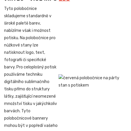
Tyto polobočnice
skladujeme standardně v
široké paletě barev,
nabízíme však i možnost
potisku. Na polobočnice pro
nůžkové stany lze
natisknout logo, text,
fotografii či specifické
barvy. Pro celoplošný potisk
používáme techniku
digitálního sublimačního
tisku přímo do struktury
látky, zajišťující neomezené
množství tisku v jakýchkoliv
barvách. Tyto
polobočnicové bannery
mohou být v popředí vašeho