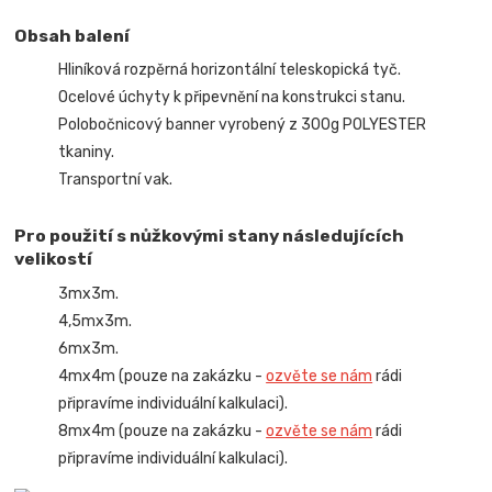
Obsah balení
Hliníková rozpěrná horizontální teleskopická tyč.
Ocelové úchyty k připevnění na konstrukci stanu.
Polobočnicový banner vyrobený z 300g POLYESTER
tkaniny.
Transportní vak.
Pro použití s nůžkovými stany následujících
velikostí
3mx3m.
4,5mx3m.
6mx3m.
4mx4m (pouze na zakázku -
ozvěte se nám
rádi
připravíme individuální kalkulaci).
8mx4m (pouze na zakázku -
ozvěte se nám
rádi
připravíme individuální kalkulaci).