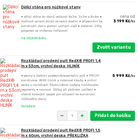
Dělící stěna pro nůžkové stany
• dělící stěna do stanů velikosti 6x3m, 9x3m a 8x4m •
cena od
možnost variant plná/s oknem/s dveřmi • připevnění ke
3 199 Kč
/
ks
konstrukci stanu pomocí suchých zipů • materiál: 230g
polyester se sníženou hořlavostí
na objednávku
Zvolit variantu
Rozkládací prodejní pult RedX® PROFI 1,4
m x 53cm, vrchní deska: HLINÍK
• pevný a stabilní prodejní/prezentační pult • PROFI
5 999 Kč
/
ks
konstrukce, 6063 hliník a nylonové klouby • vrchní
deska o rozměrech 53cmx140cm tvořena hliníkovými
segmenty • nosnost: 100kg při plošném zatížení •
včetně kovových spojek pro uchycení ke konstrukci
nůžkového stanu
Skladem
Přidat do košíku
Rozkládací prodejní pult RedX® PROFI 1,5
m x 60cm, vrchní deska: PŘEKLIŽKA