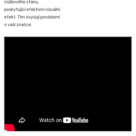
nůžkového stanu,
poskytující efektivní vizuální
efekt. Tím zvyšují povědomí
o vaší značce.