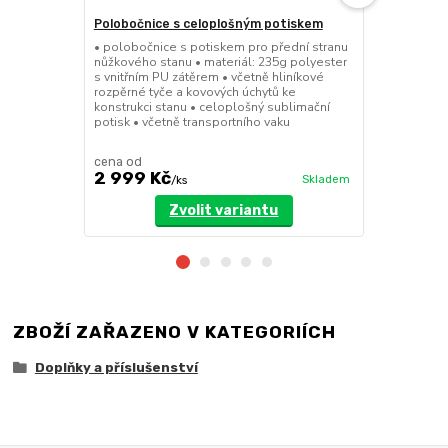
Polobočnice s celoplošným potiskem
Dělící stěn
• polobočnice s potiskem pro přední stranu
• dělící stě
nůžkového stanu • materiál: 235g polyester
a 8x4m • mož
s vnitřním PU zátěrem • včetně hliníkové
dveřmi • při
rozpěrné tyče a kovových úchytů ke
pomocí suchý
konstrukci stanu • celoplošný sublimační
polyester se
potisk • včetně transportního vaku
cena od
cena od
2 999 Kč
3 199 Kč
Skladem
/
ks
Zvolit variantu
ZBOŽÍ ZAŘAZENO V KATEGORIÍCH
Doplňky a příslušenství