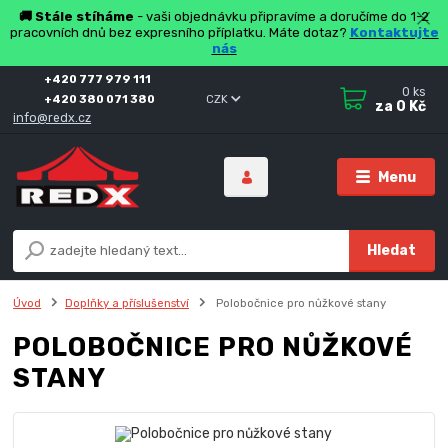
🚚 Stále stíháme
- vaši objednávku připravíme a doručíme do 1-2
pracovních dnů bez expresního příplatku. Máte dotaz?
Kontaktujte
nás
+420 777 979 111
0
ks
+420 380 071 380
CZK
za
0 Kč
info@redx.cz
Menu
Hledat
Úvod
Doplňky a příslušenství
Polobočnice pro nůžkové stany
POLOBOČNICE PRO NŮŽKOVÉ
STANY