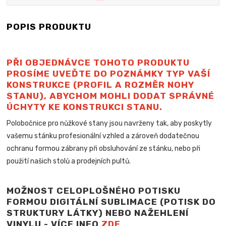
POPIS PRODUKTU
PŘI OBJEDNÁVCE TOHOTO PRODUKTU
PROSÍME UVEĎTE DO POZNÁMKY TYP VAŠÍ
KONSTRUKCE (PROFIL A ROZMĚR NOHY
STANU), ABYCHOM MOHLI DODAT SPRÁVNÉ
ÚCHYTY KE KONSTRUKCI STANU.
Polobočnice pro nůžkové stany jsou navrženy tak, aby poskytly
vašemu stánku profesionální vzhled a zároveň dodatečnou
ochranu formou zábrany při obsluhování ze stánku, nebo při
použití našich stolů a
prodejních pultů.
MOŽNOST CELOPLOŠNÉHO POTISKU
FORMOU DIGITÁLNÍ SUBLIMACE (POTISK DO
STRUKTURY LÁTKY) NEBO NAŽEHLENÍ
VINYLU - VÍCE INFO
ZDE