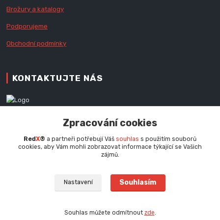
Brožury a katalogy
Podporujeme
Obchodní podmínky
KONTAKTUJTE NÁS
Zákaznická podpora RedX®
Zpracování cookies
+420 777 979 111
Po - Pá (9 - 16.30 hod.)
Red
X
®
a partneři potřebují Váš
souhlas
s použitím souborů
cookies, aby Vám mohli zobrazovat informace týkající se Vašich
info@redx.cz
zájmů.
Souhlasím
Nastavení
Souhlas můžete odmítnout
zde
.
Vytvořeno na
Eshop-rychle.cz