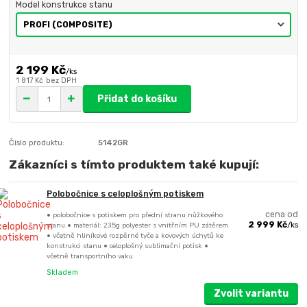
Model konstrukce stanu
2 199 Kč
/
ks
1 817 Kč
bez DPH
Přidat do košíku
Číslo produktu:
5142GR
Zákazníci s tímto produktem také kupují:
Polobočnice s celoplošným potiskem
• polobočnice s potiskem pro přední stranu nůžkového
cena od
stanu • materiál: 235g polyester s vnitřním PU zátěrem
2 999 Kč
/
ks
• včetně hliníkové rozpěrné tyče a kovových úchytů ke
konstrukci stanu • celoplošný sublimační potisk •
včetně transportního vaku
Skladem
Zvolit variantu