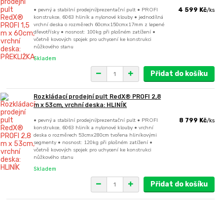
• pevný a stabilní prodejní/prezentační pult • PROFI
4 599 Kč
/
ks
konstrukce, 6063 hliník a nylonové klouby • jednodílná
vrchní deska o rozměrech 60cmx150cmx17mm z lepené
dřevotřísky • nosnost: 100kg při plošném zatížení •
včetně kovových spojek pro uchycení ke konstrukci
nůžkového stanu
Skladem
Přidat do košíku
Rozkládací prodejní pult RedX® PROFI 2,8
m x 53cm, vrchní deska: HLINÍK
• pevný a stabilní prodejní/prezentační pult • PROFI
8 799 Kč
/
ks
konstrukce, 6063 hliník a nylonové klouby • vrchní
deska o rozměrech 53cmx280cm tvořena hliníkovými
segmenty • nosnost: 120kg při plošném zatížení •
včetně kovových spojek pro uchycení ke konstrukci
nůžkového stanu
Skladem
Přidat do košíku