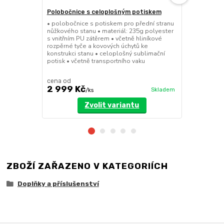
Polobočnice s celoplošným potiskem
Dělící stěn
• polobočnice s potiskem pro přední stranu
• dělící stě
nůžkového stanu • materiál: 235g polyester
a 8x4m • mož
s vnitřním PU zátěrem • včetně hliníkové
dveřmi • při
rozpěrné tyče a kovových úchytů ke
pomocí suchý
konstrukci stanu • celoplošný sublimační
polyester se
potisk • včetně transportního vaku
cena od
cena od
2 999 Kč
3 199 Kč
Skladem
/
ks
Zvolit variantu
ZBOŽÍ ZAŘAZENO V KATEGORIÍCH
Doplňky a příslušenství