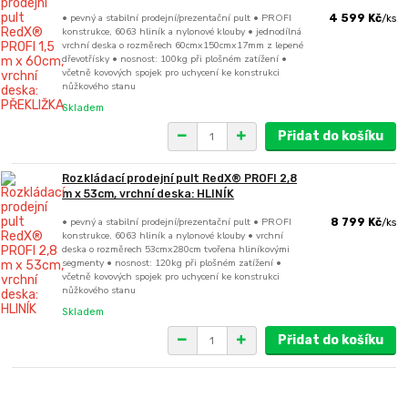
• pevný a stabilní prodejní/prezentační pult • PROFI
4 599 Kč
/
ks
konstrukce, 6063 hliník a nylonové klouby • jednodílná
vrchní deska o rozměrech 60cmx150cmx17mm z lepené
dřevotřísky • nosnost: 100kg při plošném zatížení •
včetně kovových spojek pro uchycení ke konstrukci
nůžkového stanu
Skladem
Přidat do košíku
Rozkládací prodejní pult RedX® PROFI 2,8
m x 53cm, vrchní deska: HLINÍK
• pevný a stabilní prodejní/prezentační pult • PROFI
8 799 Kč
/
ks
konstrukce, 6063 hliník a nylonové klouby • vrchní
deska o rozměrech 53cmx280cm tvořena hliníkovými
segmenty • nosnost: 120kg při plošném zatížení •
včetně kovových spojek pro uchycení ke konstrukci
nůžkového stanu
Skladem
Přidat do košíku