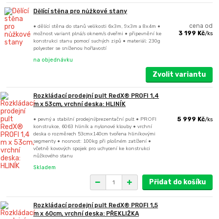
Dělící stěna pro nůžkové stany
• dělící stěna do stanů velikosti 6x3m, 9x3m a 8x4m •
cena od
možnost variant plná/s oknem/s dveřmi • připevnění ke
3 199 Kč
/
ks
konstrukci stanu pomocí suchých zipů • materiál: 230g
polyester se sníženou hořlavostí
na objednávku
Zvolit variantu
Rozkládací prodejní pult RedX® PROFI 1,4
m x 53cm, vrchní deska: HLINÍK
• pevný a stabilní prodejní/prezentační pult • PROFI
5 999 Kč
/
ks
konstrukce, 6063 hliník a nylonové klouby • vrchní
deska o rozměrech 53cmx140cm tvořena hliníkovými
segmenty • nosnost: 100kg při plošném zatížení •
včetně kovových spojek pro uchycení ke konstrukci
nůžkového stanu
Skladem
Přidat do košíku
Rozkládací prodejní pult RedX® PROFI 1,5
m x 60cm, vrchní deska: PŘEKLIŽKA