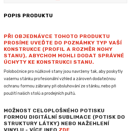
POPIS PRODUKTU
PŘI OBJEDNÁVCE TOHOTO PRODUKTU
PROSÍME UVEĎTE DO POZNÁMKY TYP VAŠÍ
KONSTRUKCE (PROFIL A ROZMĚR NOHY
STANU), ABYCHOM MOHLI DODAT SPRÁVNÉ
ÚCHYTY KE KONSTRUKCI STANU.
Polobočnice pro nůžkové stany jsou navrženy tak, aby poskytly
vašemu stánku profesionální vzhled a zároveň dodatečnou
ochranu formou zábrany při obsluhování ze stánku, nebo při
použití našich stolů a
prodejních pultů.
MOŽNOST CELOPLOŠNÉHO POTISKU
FORMOU DIGITÁLNÍ SUBLIMACE (POTISK DO
STRUKTURY LÁTKY) NEBO NAŽEHLENÍ
VINYLU - VÍCE INFO
ZDE