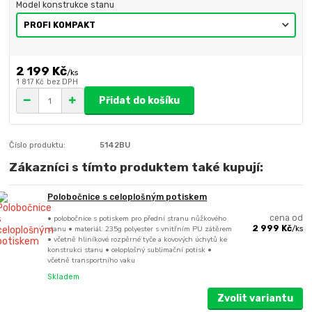
Model konstrukce stanu
2 199 Kč
/
ks
1 817 Kč
bez DPH
Přidat do košíku
Číslo produktu:
5142BU
Zákazníci s tímto produktem také kupují:
Polobočnice s celoplošným potiskem
• polobočnice s potiskem pro přední stranu nůžkového
cena od
stanu • materiál: 235g polyester s vnitřním PU zátěrem
2 999 Kč
/
ks
• včetně hliníkové rozpěrné tyče a kovových úchytů ke
konstrukci stanu • celoplošný sublimační potisk •
včetně transportního vaku
Skladem
Zvolit variantu