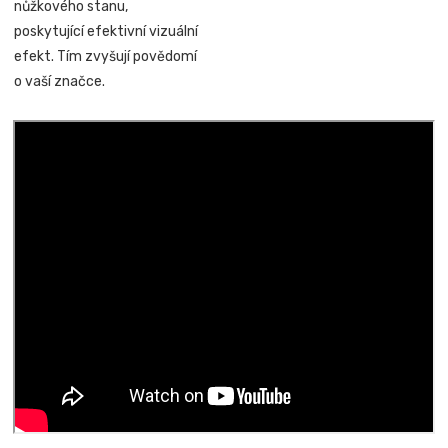
nůžkového stanu,
poskytující efektivní vizuální
efekt. Tím zvyšují povědomí
o vaší značce.