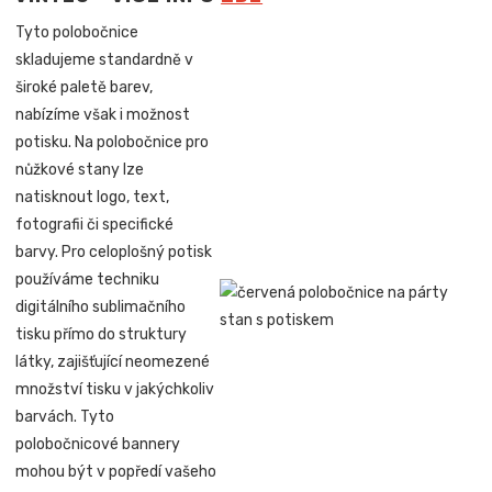
Tyto polobočnice
skladujeme standardně v
široké paletě barev,
nabízíme však i možnost
potisku. Na polobočnice pro
nůžkové stany lze
natisknout logo, text,
fotografii či specifické
barvy. Pro celoplošný potisk
používáme techniku
digitálního sublimačního
tisku přímo do struktury
látky, zajišťující neomezené
množství tisku v jakýchkoliv
barvách. Tyto
polobočnicové bannery
mohou být v popředí vašeho