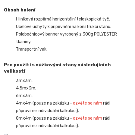
Obsah balení
Hliníková rozpěrná horizontální teleskopická tyč.
Ocelové úchyty k připevnění na konstrukci stanu.
Polobočnicový banner vyrobený z 300g POLYESTER
tkaniny.
Transportní vak.
Pro použití s nůžkovými stany následujících
velikostí
3mx3m.
4,5mx3m.
6mx3m.
4mx4m (pouze na zakázku -
ozvěte se nám
rádi
připravíme individuální kalkulaci).
8mx4m (pouze na zakázku -
ozvěte se nám
rádi
připravíme individuální kalkulaci).