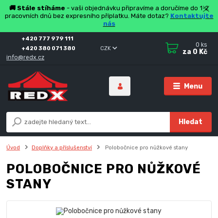
🚚 Stále stíháme
- vaši objednávku připravíme a doručíme do 1-2
pracovních dnů bez expresního příplatku. Máte dotaz?
Kontaktujte
nás
+420 777 979 111
0
ks
+420 380 071 380
CZK
za
0 Kč
info@redx.cz
Menu
Hledat
Úvod
Doplňky a příslušenství
Polobočnice pro nůžkové stany
POLOBOČNICE PRO NŮŽKOVÉ
STANY