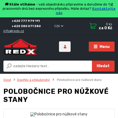
🚚 Stále stíháme
- vaši objednávku připravíme a doručíme do 1-2
pracovních dnů bez expresního příplatku. Máte dotaz?
Kontaktujte
nás
+420 777 979 111
0
ks
+420 380 071 380
CZK
za
0 Kč
info@redx.cz
Menu
Hledat
Úvod
Doplňky a příslušenství
Polobočnice pro nůžkové stany
POLOBOČNICE PRO NŮŽKOVÉ
STANY