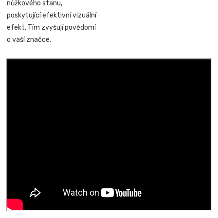
nůžkového stanu,
poskytující efektivní vizuální
efekt. Tím zvyšují povědomí
o vaší značce.