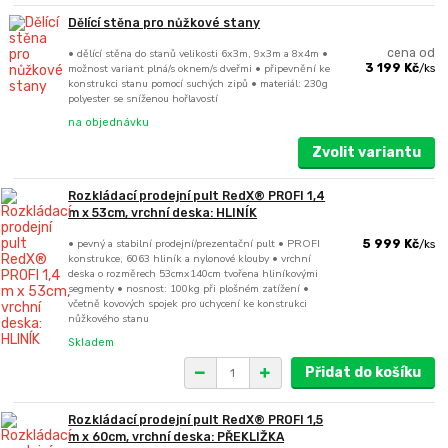
Dělící stěna pro nůžkové stany
• dělící stěna do stanů velikosti 6x3m, 9x3m a 8x4m •
cena od
možnost variant plná/s oknem/s dveřmi • připevnění ke
3 199 Kč
/
ks
konstrukci stanu pomocí suchých zipů • materiál: 230g
polyester se sníženou hořlavostí
na objednávku
Zvolit variantu
Rozkládací prodejní pult RedX® PROFI 1,4
m x 53cm, vrchní deska: HLINÍK
• pevný a stabilní prodejní/prezentační pult • PROFI
5 999 Kč
/
ks
konstrukce, 6063 hliník a nylonové klouby • vrchní
deska o rozměrech 53cmx140cm tvořena hliníkovými
segmenty • nosnost: 100kg při plošném zatížení •
včetně kovových spojek pro uchycení ke konstrukci
nůžkového stanu
Skladem
Přidat do košíku
Rozkládací prodejní pult RedX® PROFI 1,5
m x 60cm, vrchní deska: PŘEKLIŽKA