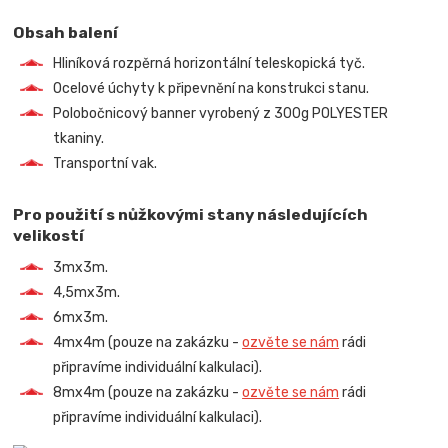
Obsah balení
Hliníková rozpěrná horizontální teleskopická tyč.
Ocelové úchyty k připevnění na konstrukci stanu.
Polobočnicový banner vyrobený z 300g POLYESTER
tkaniny.
Transportní vak.
Pro použití s nůžkovými stany následujících
velikostí
3mx3m.
4,5mx3m.
6mx3m.
4mx4m (pouze na zakázku -
ozvěte se nám
rádi
připravíme individuální kalkulaci).
8mx4m (pouze na zakázku -
ozvěte se nám
rádi
připravíme individuální kalkulaci).