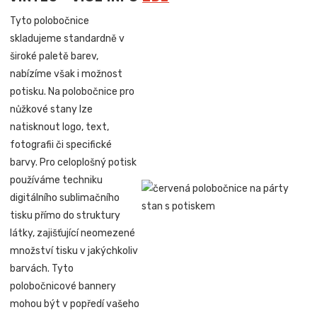
Tyto polobočnice
skladujeme standardně v
široké paletě barev,
nabízíme však i možnost
potisku. Na polobočnice pro
nůžkové stany lze
natisknout logo, text,
fotografii či specifické
barvy. Pro celoplošný potisk
používáme techniku
digitálního sublimačního
tisku přímo do struktury
látky, zajišťující neomezené
množství tisku v jakýchkoliv
barvách. Tyto
polobočnicové bannery
mohou být v popředí vašeho