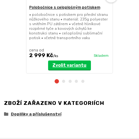
Polobočnice s celoplošným potiskem
Dělící stěn
• polobočnice s potiskem pro přední stranu
• dělící stě
nůžkového stanu • materiál: 235g polyester
a 8x4m • mož
s vnitřním PU zátěrem • včetně hliníkové
dveřmi • při
rozpěrné tyče a kovových úchytů ke
pomocí suchý
konstrukci stanu • celoplošný sublimační
polyester se
potisk • včetně transportního vaku
cena od
cena od
2 999 Kč
3 199 Kč
Skladem
/
ks
Zvolit variantu
ZBOŽÍ ZAŘAZENO V KATEGORIÍCH
Doplňky a příslušenství