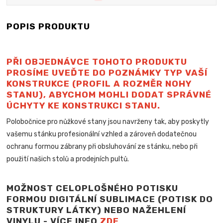
POPIS PRODUKTU
PŘI OBJEDNÁVCE TOHOTO PRODUKTU
PROSÍME UVEĎTE DO POZNÁMKY TYP VAŠÍ
KONSTRUKCE (PROFIL A ROZMĚR NOHY
STANU), ABYCHOM MOHLI DODAT SPRÁVNÉ
ÚCHYTY KE KONSTRUKCI STANU.
Polobočnice pro nůžkové stany jsou navrženy tak, aby poskytly
vašemu stánku profesionální vzhled a zároveň dodatečnou
ochranu formou zábrany při obsluhování ze stánku, nebo při
použití našich stolů a
prodejních pultů.
MOŽNOST CELOPLOŠNÉHO POTISKU
FORMOU DIGITÁLNÍ SUBLIMACE (POTISK DO
STRUKTURY LÁTKY) NEBO NAŽEHLENÍ
VINYLU - VÍCE INFO
ZDE