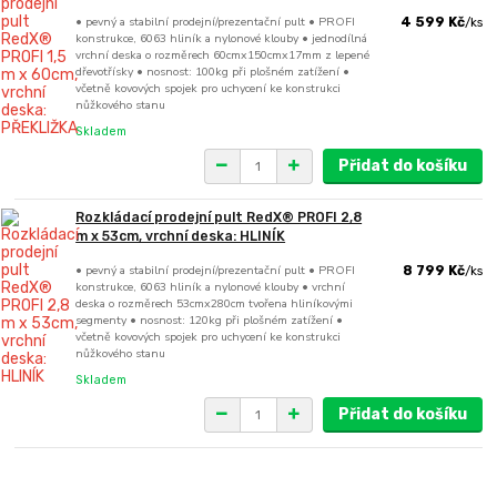
• pevný a stabilní prodejní/prezentační pult • PROFI
4 599 Kč
/
ks
konstrukce, 6063 hliník a nylonové klouby • jednodílná
vrchní deska o rozměrech 60cmx150cmx17mm z lepené
dřevotřísky • nosnost: 100kg při plošném zatížení •
včetně kovových spojek pro uchycení ke konstrukci
nůžkového stanu
Skladem
Přidat do košíku
Rozkládací prodejní pult RedX® PROFI 2,8
m x 53cm, vrchní deska: HLINÍK
• pevný a stabilní prodejní/prezentační pult • PROFI
8 799 Kč
/
ks
konstrukce, 6063 hliník a nylonové klouby • vrchní
deska o rozměrech 53cmx280cm tvořena hliníkovými
segmenty • nosnost: 120kg při plošném zatížení •
včetně kovových spojek pro uchycení ke konstrukci
nůžkového stanu
Skladem
Přidat do košíku