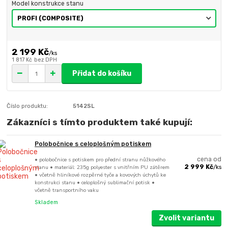
Model konstrukce stanu
2 199 Kč
/
ks
1 817 Kč
bez DPH
Přidat do košíku
Číslo produktu:
5142SL
Zákazníci s tímto produktem také kupují:
Polobočnice s celoplošným potiskem
• polobočnice s potiskem pro přední stranu nůžkového
cena od
stanu • materiál: 235g polyester s vnitřním PU zátěrem
2 999 Kč
/
ks
• včetně hliníkové rozpěrné tyče a kovových úchytů ke
konstrukci stanu • celoplošný sublimační potisk •
včetně transportního vaku
Skladem
Zvolit variantu