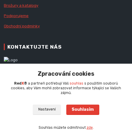
Brožury a katalogy
Podporujeme
Obchodní podmínky
KONTAKTUJTE NÁS
Zákaznická podpora RedX®
Zpracování cookies
+420 777 979 111
Po - Pá (9 - 16.30 hod.)
Red
X
®
a partneři potřebují Váš
souhlas
s použitím souborů
cookies, aby Vám mohli zobrazovat informace týkající se Vašich
info@redx.cz
zájmů.
Souhlasím
Nastavení
Souhlas můžete odmítnout
zde
.
Vytvořeno na
Eshop-rychle.cz