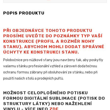
POPIS PRODUKTU
PŘI OBJEDNÁVCE TOHOTO PRODUKTU
PROSÍME UVEĎTE DO POZNÁMKY TYP VAŠÍ
KONSTRUKCE (PROFIL A ROZMĚR NOHY
STANU), ABYCHOM MOHLI DODAT SPRÁVNÉ
ÚCHYTY KE KONSTRUKCI STANU.
Polobočnice pro nůžkové stany jsou navrženy tak, aby poskytly
vašemu stánku profesionální vzhled a zároveň dodatečnou
ochranu formou zábrany při obsluhování ze stánku, nebo při
použití našich stolů a
prodejních pultů.
MOŽNOST CELOPLOŠNÉHO POTISKU
FORMOU DIGITÁLNÍ SUBLIMACE (POTISK DO
STRUKTURY LÁTKY) NEBO NAŽEHLENÍ
VINYLU - VÍCE INFO
ZDE