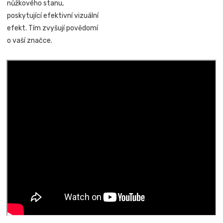
nůžkového stanu,
poskytující efektivní vizuální
efekt. Tím zvyšují povědomí
o vaší značce.