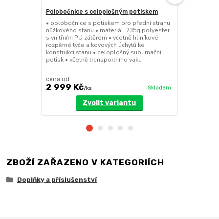
Polobočnice s celoplošným potiskem
Dělící stěn
• polobočnice s potiskem pro přední stranu
• dělící stě
nůžkového stanu • materiál: 235g polyester
a 8x4m • mož
s vnitřním PU zátěrem • včetně hliníkové
dveřmi • při
rozpěrné tyče a kovových úchytů ke
pomocí suchý
konstrukci stanu • celoplošný sublimační
polyester se
potisk • včetně transportního vaku
cena od
cena od
2 999 Kč
3 199 Kč
Skladem
/
ks
Zvolit variantu
ZBOŽÍ ZAŘAZENO V KATEGORIÍCH
Doplňky a příslušenství