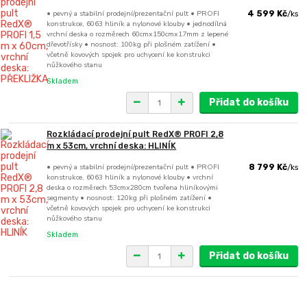
• pevný a stabilní prodejní/prezentační pult • PROFI
4 599 Kč
/
ks
konstrukce, 6063 hliník a nylonové klouby • jednodílná
vrchní deska o rozměrech 60cmx150cmx17mm z lepené
dřevotřísky • nosnost: 100kg při plošném zatížení •
včetně kovových spojek pro uchycení ke konstrukci
nůžkového stanu
Skladem
Přidat do košíku
Rozkládací prodejní pult RedX® PROFI 2,8
m x 53cm, vrchní deska: HLINÍK
• pevný a stabilní prodejní/prezentační pult • PROFI
8 799 Kč
/
ks
konstrukce, 6063 hliník a nylonové klouby • vrchní
deska o rozměrech 53cmx280cm tvořena hliníkovými
segmenty • nosnost: 120kg při plošném zatížení •
včetně kovových spojek pro uchycení ke konstrukci
nůžkového stanu
Skladem
Přidat do košíku