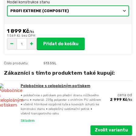
Model konstrukce stanu
1 899 Kč
/
ks
1 569 Kč
bez DPH
Přidat do košíku
Číslo produktu:
5133SL
Zákazníci s tímto produktem také kupují:
Polobočnice s celoplošným potiskem
• polobočnice s potiskem pro přední stranu nůžkového
cena od
stanu • materiál: 235g polyester s vnitřním PU zátěrem
2 999 Kč
/
ks
• včetně hliníkové rozpěrné tyče a kovových úchytů ke
konstrukci stanu • celoplošný sublimační potisk •
včetně transportního vaku
Skladem
Zvolit variantu