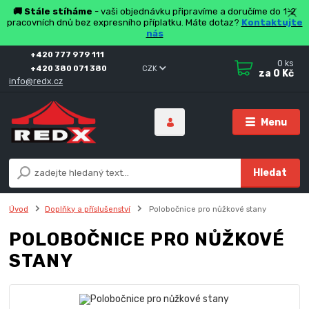
🚚 Stále stíháme
- vaši objednávku připravíme a doručíme do 1-2
pracovních dnů bez expresního příplatku. Máte dotaz?
Kontaktujte
nás
+420 777 979 111
0
ks
+420 380 071 380
CZK
za
0 Kč
info@redx.cz
Menu
Hledat
Úvod
Doplňky a příslušenství
Polobočnice pro nůžkové stany
POLOBOČNICE PRO NŮŽKOVÉ
STANY