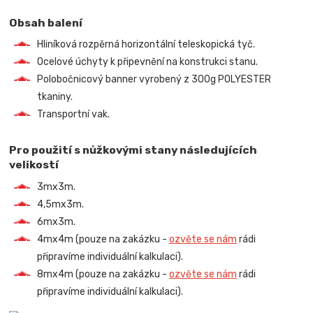
Obsah balení
Hliníková rozpěrná horizontální teleskopická tyč.
Ocelové úchyty k připevnění na konstrukci stanu.
Polobočnicový banner vyrobený z 300g POLYESTER
tkaniny.
Transportní vak.
Pro použití s nůžkovými stany následujících
velikostí
3mx3m.
4,5mx3m.
6mx3m.
4mx4m (pouze na zakázku -
ozvěte se nám
rádi
připravíme individuální kalkulaci).
8mx4m (pouze na zakázku -
ozvěte se nám
rádi
připravíme individuální kalkulaci).