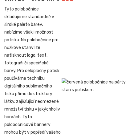
Tyto polobočnice
skladujeme standardně v
široké paletě barev,
nabízíme však i možnost
potisku. Na polobočnice pro
nůžkové stany lze
natisknout logo, text,
fotografii či specifické
barvy. Pro celoplošný potisk
používáme techniku
digitálního sublimačního
tisku přímo do struktury
látky, zajišťující neomezené
množství tisku v jakýchkoliv
barvách. Tyto
polobočnicové bannery
mohou být v popředí vašeho