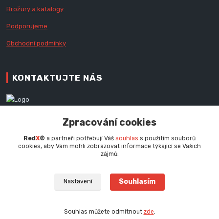
Brožury a katalogy
Podporujeme
Obchodní podmínky
KONTAKTUJTE NÁS
Zákaznická podpora RedX®
Zpracování cookies
+420 777 979 111
Po - Pá (9 - 16.30 hod.)
Red
X
®
a partneři potřebují Váš
souhlas
s použitím souborů
cookies, aby Vám mohli zobrazovat informace týkající se Vašich
info@redx.cz
zájmů.
Souhlasím
Nastavení
Souhlas můžete odmítnout
zde
.
Vytvořeno na
Eshop-rychle.cz