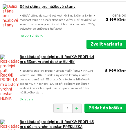
Dělící stěna pro nůžkové stany
• dělící stěna do stanů velikosti 6x3m, 9x3m a 8x4m •
cena od
možnost variant plná/s oknem/s dveřmi • připevnění ke
3 199 Kč
/
ks
konstrukci stanu pomocí suchých zipů • materiál: 230g
polyester se sníženou hořlavostí
na objednávku
Zvolit variantu
Rozkládací prodejní pult RedX® PROFI 1,4
m x 53cm, vrchní deska: HLINÍK
• pevný a stabilní prodejní/prezentační pult • PROFI
5 999 Kč
/
ks
konstrukce, 6063 hliník a nylonové klouby • vrchní
deska o rozměrech 53cmx140cm tvořena hliníkovými
segmenty • nosnost: 100kg při plošném zatížení •
včetně kovových spojek pro uchycení ke konstrukci
nůžkového stanu
Skladem
Přidat do košíku
Rozkládací prodejní pult RedX® PROFI 1,5
m x 60cm, vrchní deska: PŘEKLIŽKA