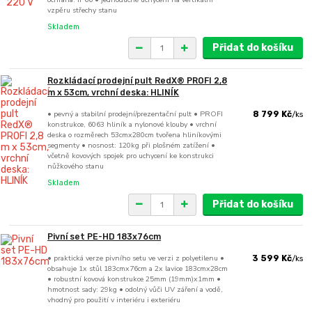
vzpěru střechy stanu
Skladem
Přidat do košíku
Rozkládací prodejní pult RedX® PROFI 2,8
m x 53cm, vrchní deska: HLINÍK
• pevný a stabilní prodejní/prezentační pult • PROFI
8 799 Kč
/
ks
konstrukce, 6063 hliník a nylonové klouby • vrchní
deska o rozměrech 53cmx280cm tvořena hliníkovými
segmenty • nosnost: 120kg při plošném zatížení •
včetně kovových spojek pro uchycení ke konstrukci
nůžkového stanu
Skladem
Přidat do košíku
Pivní set PE-HD 183x76cm
• praktická verze pivního setu ve verzi z polyetilenu •
3 599 Kč
/
ks
obsahuje 1x stůl 183cmx76cm a 2x lavice 183cmx28cm
• robustní kovová konstrukce 25mm (19mm)x1mm •
hmotnost sady: 29kg • odolný vůči UV záření a vodě,
vhodný pro použití v interiéru i exteriéru