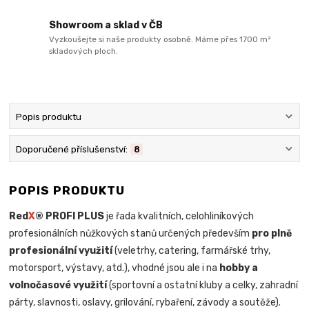
Showroom a sklad v ČB
Vyzkoušejte si naše produkty osobně. Máme přes 1700 m²
skladových ploch.
Popis produktu
Doporučené příslušenství:
8
POPIS PRODUKTU
Red
X
® PROFI PLUS
je řada kvalitních, celohliníkových
profesionálních nůžkových stanů určených především
pro plně
profesionální využití
(veletrhy, catering, farmářské trhy,
motorsport, výstavy, atd.), vhodné jsou ale i na
hobby a
volnočasové využití
(sportovní a ostatní kluby a celky, zahradní
párty, slavnosti, oslavy, grilování, rybaření, závody a soutěže).