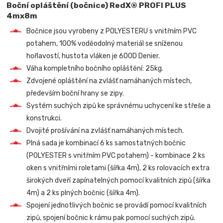
Boční opláštění (bočnice) RedX® PROFI PLUS
4mx8m
Bočnice jsou vyrobeny z POLYESTERU s vnitřním PVC
potahem, 100% voděodolný materiál se sníženou
hořlavostí, hustota vláken je 600D Denier.
Váha kompletního bočního opláštění: 25kg.
Zdvojené opláštění na zvlášť namáhaných místech,
především boční hrany se zipy.
Systém suchých zipů ke správnému uchycení ke střeše a
konstrukci.
Dvojité prošívání na zvlášť namáhaných místech.
Plná sada je kombinací 6 ks samostatných bočnic
(POLYESTER s vnitřním PVC potahem) - kombinace 2 ks
oken s vnitřními roletami (šířka 4m), 2 ks rolovacích extra
širokých dveří zapínatelných pomocí kvalitních zipů (šířka
4m) a 2 ks plných bočnic (šířka 4m).
Spojení jednotlivých bočnic se provádí pomocí kvalitních
zipů, spojení bočnic k rámu pak pomocí suchých zipů.