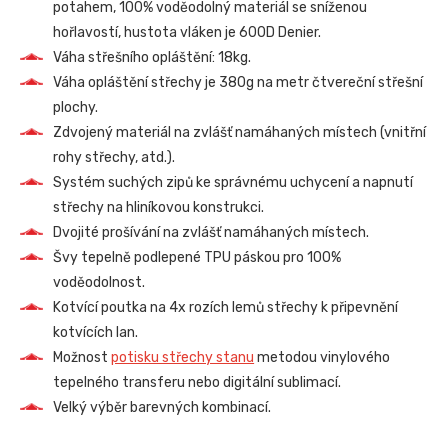
potahem, 100% voděodolný materiál se sníženou
hořlavostí, hustota vláken je 600D Denier.
Váha střešního opláštění: 18kg.
Váha opláštění střechy je 380g na metr čtvereční střešní
plochy.
Zdvojený materiál na zvlášť namáhaných místech (vnitřní
rohy střechy, atd.).
Systém suchých zipů ke správnému uchycení a napnutí
střechy na hliníkovou konstrukci.
Dvojité prošívání na zvlášť namáhaných místech.
Švy tepelně podlepené TPU páskou pro 100%
voděodolnost.
Kotvící poutka na 4x rozích lemů střechy k připevnění
kotvících lan.
Možnost
potisku střechy stanu
metodou vinylového
tepelného transferu nebo digitální sublimací.
Velký výběr barevných kombinací.