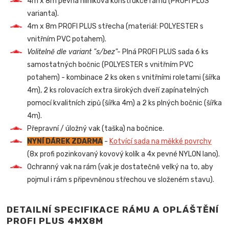
4m x 8m pevná hliníková konstrukce rámu (PROFI PLUS
varianta).
4m x 8m PROFI PLUS střecha (materiál: POLYESTER s
vnitřním PVC potahem).
Volitelně dle variant "s/bez"-
Plná PROFI PLUS sada 6 ks
samostatných bočnic (POLYESTER s vnitřním PVC
potahem) - kombinace 2 ks oken s vnitřními roletami (šířka
4m), 2 ks rolovacích extra širokých dveří zapínatelných
pomocí kvalitních zipů (šířka 4m) a 2 ks plných bočnic (šířka
4m).
Přepravní / úložný vak (taška) na bočnice.
NYNÍ DÁREK ZDARMA
-
Kotvící sada na měkké povrchy
(8x profi pozinkovaný kovový kolík a 4x pevné NYLON lano).
Ochranný vak na rám (vak je dostatečně velký na to, aby
pojmul i rám s připevněnou střechou ve složeném stavu).
DETAILNÍ SPECIFIKACE RÁMU A OPLÁŠTĚNÍ
PROFI PLUS 4MX8M