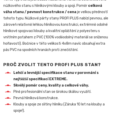
nůžkového stanu s hliníkovými klouby a spoji. Poměr
celková
váha stanu / pevnost konstrukce / cena
je velkou předností
tohoto typu. Nůžkové párty stany PROFI PLUS nabízí pevnou, ale
zároveň relativně lehkou hliníkovou konstrukci, extrémně odolné
hliníkové spojovací klouby a kvalitní opláštění z polyesteru s
vnitřním potahem z PVC (100% voděodolný materiál se sníženou
hořlavostí). Bočnice v této velikosti 4x8m navíc obsahují extra
pás PVC na spodních hranách proti znečištění.
PROČ ZVOLIT TENTO PROFI PLUS STAN?
Lehčí a levnější specifikace stanu v porovnání s
nejtěžší specifikací EXTREME.
Skvělý poměr ceny, kvality a celkové váhy.
Plně profesionální stan se širokou škálou využití.
Pevná hliníková konstrukce.
Klouby a spoje ze slitiny hliníku (Záruka 10 let na klouby a
spoje!).