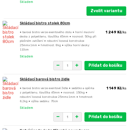
Skladem
Zvolit variantu
Skládací bistro stolek 80cm
• barová bistro verze eventového stolu • horní masivní
1 249 Kč
/
ks
deska z polyetilenu, tloušťka 45mm • nosnost: 50kg při
plošném zatížení • robustní kovová konstrukce
25mmx1mm • hmotnost: 8kg • výška horní desky:
110cm
Skladem
Přidat do košíku
Skládací barová bistro židle
• barová bistro verze eventové židle • sedátko a opěrka
1 149 Kč
/
ks
z polyetilenu, tloušťka 45mm • nosnost: 150kg •
robustní kovová konstrukce 25mmx1mm • hmotnost:
6,2kg • výška sedáku: 70cm
Skladem
Přidat do košíku