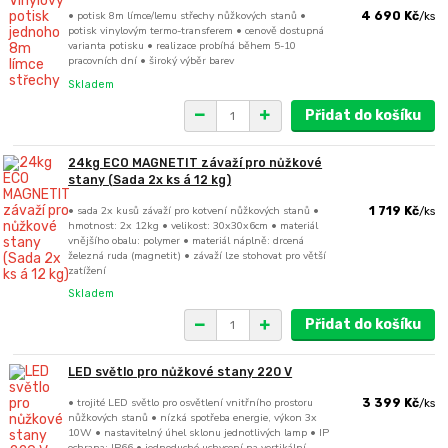
• potisk 8m límce/lemu střechy nůžkových stanů •
4 690 Kč
/
ks
potisk vinylovým termo-transferem • cenově dostupná
varianta potisku • realizace probíhá během 5-10
pracovních dní • široký výběr barev
Skladem
Přidat do košíku
24kg ECO MAGNETIT závaží pro nůžkové
stany (Sada 2x ks á 12 kg)
• sada 2x kusů závaží pro kotvení nůžkových stanů •
1 719 Kč
/
ks
hmotnost: 2x 12kg • velikost: 30x30x6cm • materiál
vnějšího obalu: polymer • materiál náplně: drcená
železná ruda (magnetit) • závaží lze stohovat pro větší
zatížení
Skladem
Přidat do košíku
LED světlo pro nůžkové stany 220 V
• trojité LED světlo pro osvětlení vnitřního prostoru
3 399 Kč
/
ks
nůžkových stanů • nízká spotřeba energie, výkon 3x
10W • nastavitelný úhel sklonu jednotlivých lamp • IP
ochrana: IP66 • jednoduché uchycení na vertikální