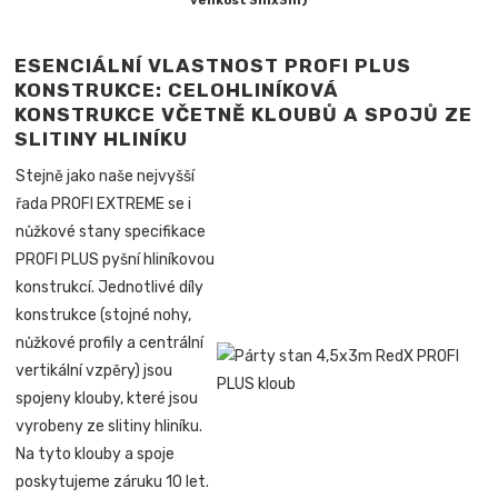
velikost 3mx3m)
ESENCIÁLNÍ VLASTNOST PROFI PLUS
KONSTRUKCE: CELOHLINÍKOVÁ
KONSTRUKCE VČETNĚ KLOUBŮ A SPOJŮ ZE
SLITINY HLINÍKU
Stejně jako naše nejvyšší
řada PROFI EXTREME se i
nůžkové stany specifikace
PROFI PLUS pyšní hliníkovou
konstrukcí. Jednotlivé díly
konstrukce (stojné nohy,
nůžkové profily a centrální
vertikální vzpěry) jsou
spojeny klouby, které jsou
vyrobeny ze slitiny hliníku.
Na tyto klouby a spoje
poskytujeme záruku 10 let.