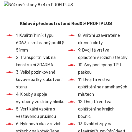
Klíčové přednosti stanů RedX® PROFI PLUS
1. Kvalitní hliník typu
8. Vnitřní uzavíratelné
6063, osmihranný profil Ø
okenní rolety
51mm
9. Dvojitá vrstva
2. Transportní vak na
opláštění v rozích střechy
konstrukci ZDARMA
10. Švy podlepeny TPU
3. Velké pozinkované
páskou
kovové patky k ukotvení
11. Dvojitá vrstva
stanu
opláštění na namáhaných
4. Klouby a spoje
místech
vyrobeny ze slitiny hliníku
12. Dvojitá vrstva
5. Vertikální vzpěra s
opláštění na krajích
vestavěnou pružinou
bočnic
6. Nylonová oka v rozích
13. Kvalitní zipy na
střechy na kotvící lana
otevírání/uzavírání dveří