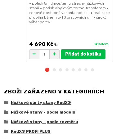
stany (Sada
• potisk 8m límce/lemu střechy nůžkových
stanů • potisk vinylovým termo-transferem •
• sada 2x ku
cenově dostupná varianta potisku • realizace
stanů • hmotn
probíhá během 5-10 pracovních dní • široký
30x30x6cm • 
výběr barev
polymer • ma
ruda (magnet
větší zatížení
4 690 Kč
1 719 Kč
Skladem
/
ks
/
Přidat do košíku
ZBOŽÍ ZAŘAZENO V KATEGORIÍCH
Nůžkové párty stany RedX®
Nůžkové stany - podle modelu
Nůžkové stany - podle rozměru
RedX® PROFI PLUS