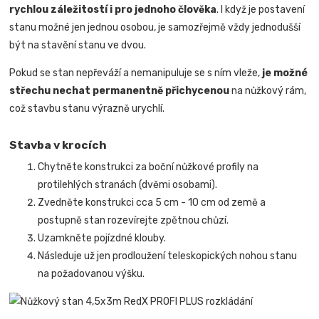
rychlou záležitostí i pro jednoho člověka
.
I když je postavení
stanu možné jen jednou osobou, je samozřejmě vždy jednodušší
být na stavění stanu ve dvou.
Pokud se stan nepřeváží a nemanipuluje se s ním vleže,
je možné
střechu nechat permanentně přichycenou
na nůžkový rám,
což stavbu stanu výrazně urychlí.
Stavba v krocích
Chytněte konstrukci za boční nůžkové profily na
protilehlých stranách (dvěmi osobami).
Zvedněte konstrukci cca 5 cm - 10 cm od země a
postupně stan rozevírejte zpětnou chůzí.
Uzamkněte pojízdné klouby.
Následuje už jen prodloužení teleskopických nohou stanu
na požadovanou výšku.