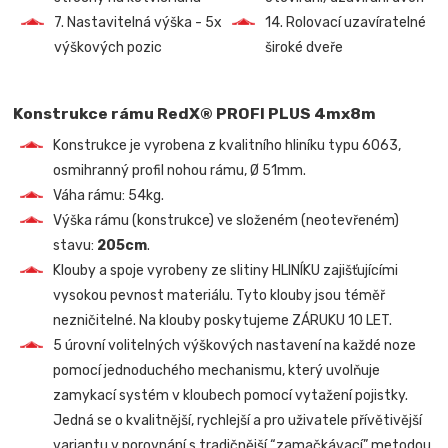
7. Nastavitelná výška - 5x
14. Rolovací uzavíratelné
výškových pozic
široké dveře
Konstrukce rámu RedX® PROFI PLUS 4mx8m
Konstrukce je vyrobena z kvalitního hliníku typu 6063,
osmihranný profil nohou rámu, Ø 51mm.
Váha rámu: 54kg.
Výška rámu (konstrukce) ve složeném (neotevřeném)
stavu:
205cm
.
Klouby a spoje vyrobeny ze slitiny HLINÍKU zajišťujícími
vysokou pevnost materiálu. Tyto klouby jsou téměř
nezničitelné. Na klouby poskytujeme ZÁRUKU 10 LET.
5 úrovní volitelných výškových nastavení na každé noze
pomocí jednoduchého mechanismu, který uvolňuje
zamykací systém v kloubech pomocí vytažení pojistky.
Jedná se o kvalitnější, rychlejší a pro uživatele přívětivější
variantu v porovnání s tradičnější “zamačkávací” metodou,