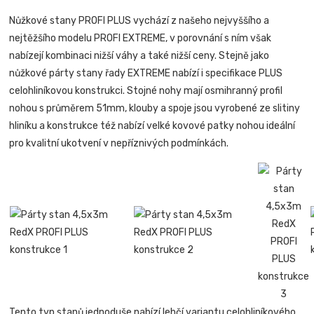
Nůžkové stany PROFI PLUS vychází z našeho nejvyššího a
nejtěžšího modelu PROFI EXTREME, v porovnání s ním však
nabízejí kombinaci nižší váhy a také nižší ceny. Stejně jako
nůžkové párty stany řady EXTREME nabízí i specifikace PLUS
celohliníkovou konstrukci. Stojné nohy mají osmihranný profil
nohou s průměrem 51mm, klouby a spoje jsou vyrobené ze slitiny
hliníku a konstrukce též nabízí velké kovové patky nohou ideální
pro kvalitní ukotvení v nepříznivých podmínkách.
Tento typ stanů jednoduše nabízí lehčí variantu celohliníkového