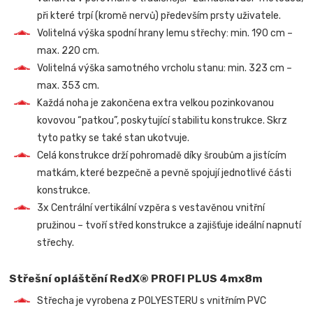
při které trpí (kromě nervů) především prsty uživatele.
Volitelná výška spodní hrany lemu střechy: min. 190 cm –
max. 220 cm.
Volitelná výška samotného vrcholu stanu: min. 323 cm –
max. 353 cm.
Každá noha je zakončena extra velkou pozinkovanou
kovovou “patkou”, poskytující stabilitu konstrukce. Skrz
tyto patky se také stan ukotvuje.
Celá konstrukce drží pohromadě díky šroubům a jistícím
matkám, které bezpečně a pevně spojují jednotlivé části
konstrukce.
3x Centrální vertikální vzpěra s vestavěnou vnitřní
pružinou – tvoří střed konstrukce a zajišťuje ideální napnutí
střechy.
Střešní opláštění RedX® PROFI PLUS 4mx8m
Střecha je vyrobena z POLYESTERU s vnitřním PVC