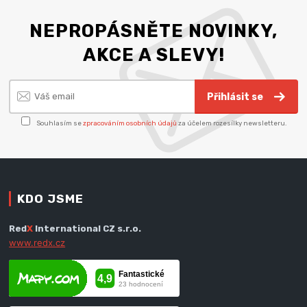
NEPROPÁSNĚTE NOVINKY,
AKCE A SLEVY!
Přihlásit se
Souhlasím se
zpracováním osobních údajů
za účelem rozesílky newsletteru.
KDO JSME
Red
X
International CZ s.r.o.
www.redx.cz