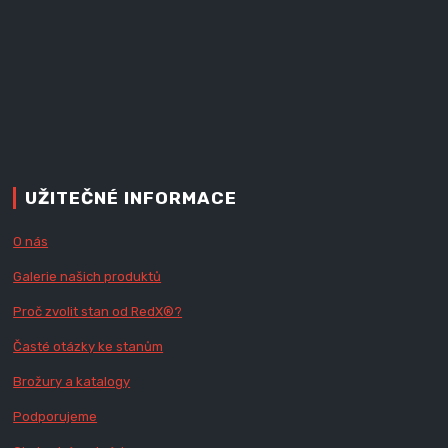
UŽITEČNÉ INFORMACE
O nás
Galerie našich produktů
Proč zvolit stan od Red
X
®?
Časté otázky ke stanům
Brožury a katalogy
Podporujeme