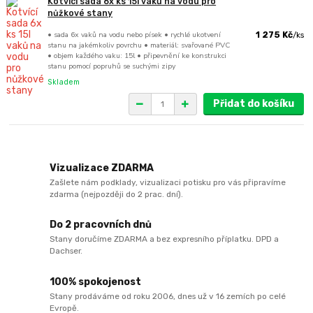
Kotvící sada 6x ks 15l vaků na vodu pro
nůžkové stany
• sada 6x vaků na vodu nebo písek • rychlé ukotvení
1 275 Kč
/
ks
stanu na jakémkoliv povrchu • materiál: svařované PVC
• objem každého vaku: 15l • připevnění ke konstrukci
stanu pomocí popruhů se suchými zipy
Skladem
Přidat do košíku
Vizualizace ZDARMA
Zašlete nám podklady, vizualizaci potisku pro vás připravíme
zdarma (nejpozději do 2 prac. dní).
Do 2 pracovních dnů
Stany doručíme ZDARMA a bez expresního příplatku. DPD a
Dachser.
100% spokojenost
Stany prodáváme od roku 2006, dnes už v 16 zemích po celé
Evropě.