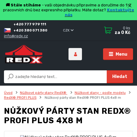
🚚 Stále stíháme
- vaši objednávku připravíme a doručíme do 1-2
pracovních dnů bez expresního příplatku. Máte dotaz?
Kontaktujte
nás
+420 777 979 111
0
ks
+420 380 071 380
CZK
za
0 Kč
info@redx.cz
Menu
Hledat
Úvod
Nůžkové párty stany RedX®
Nůžkové stany - podle modelu
RedX® PROFI PLUS
Nůžkový párty stan RedX® PROFI PLUS 4x8 m
NŮŽKOVÝ PÁRTY STAN REDX®
PROFI PLUS 4X8 M