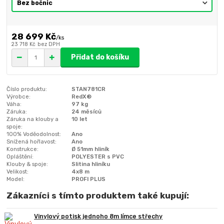
28 699 Kč
/
ks
23 718 Kč
bez DPH
Přidat do košíku
Číslo produktu:
STAN781CR
Výrobce:
RedX®
Váha:
97 kg
Záruka:
24 měsíců
Záruka na klouby a
10 let
spoje:
100% Voděodolnost:
Ano
Snížená hořlavost:
Ano
Konstrukce:
Ø 51mm hliník
Opláštění:
POLYESTER s PVC
Klouby & spoje:
Slitina hliníku
Velikost:
4x8 m
Model:
PROFI PLUS
Zákazníci s tímto produktem také kupují:
Vinylový potisk jednoho 8m límce střechy