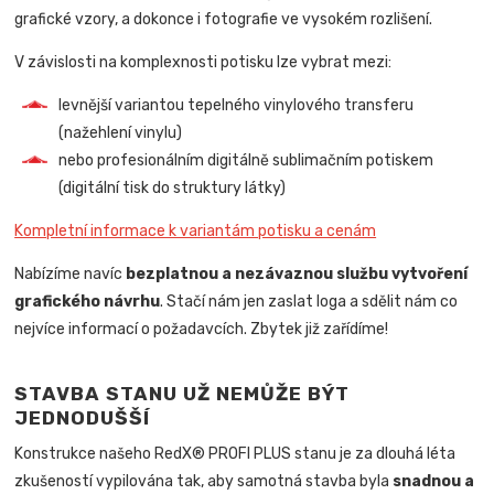
grafické vzory, a dokonce i fotografie ve vysokém rozlišení.
V závislosti na komplexnosti potisku lze vybrat mezi:
levnější variantou tepelného vinylového transferu
(nažehlení vinylu)
nebo profesionálním digitálně sublimačním potiskem
(digitální tisk do struktury látky)
Kompletní informace k variantám potisku a cenám
Nabízíme navíc
bezplatnou a nezávaznou službu vytvoření
grafického návrhu
. Stačí nám jen zaslat loga a sdělit nám co
nejvíce informací o požadavcích. Zbytek již zařídíme!
STAVBA STANU UŽ NEMŮŽE BÝT
JEDNODUŠŠÍ
Konstrukce našeho RedX® PROFI PLUS stanu je za dlouhá léta
zkušeností vypilována tak, aby samotná stavba byla
snadnou a