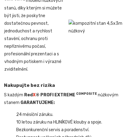
modelu nůžkových
stanů, díky kterým si můžete
být jisti, že poskytne
dostatečnou pevnost,
jednoduchost a rychlost
stavění, ochranu proti
nepříznivému počasí,
profesionální prezentaci a s
vhodným potiskem i výrazné
zviditelnění.
Nakupujte bez rizika
COMPOSITE
S každým
Red
X
® PROFI EXTREME
nůžkovým
stanem
GARANTUJEME:
24 měsíční záruku.
10 letou záruku na HLINÍKOVÉ klouby a spoje.
Bezkonkurenční servis a poradenství.