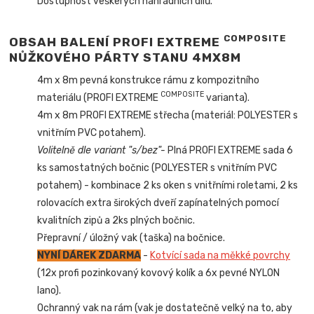
Dostupnost veškerých náhradních dílů.
COMPOSITE
OBSAH BALENÍ PROFI EXTREME
NŮŽKOVÉHO PÁRTY STANU 4MX8M
4m x 8m pevná konstrukce rámu z kompozitního
COMPOSITE
materiálu (PROFI EXTREME
varianta).
4m x 8m PROFI EXTREME střecha (materiál: POLYESTER s
vnitřním PVC potahem).
Volitelně dle variant "s/bez"-
Plná PROFI EXTREME sada 6
ks samostatných bočnic (POLYESTER s vnitřním PVC
potahem) - kombinace 2 ks oken s vnitřními roletami, 2 ks
rolovacích extra širokých dveří zapínatelných pomocí
kvalitních zipů a 2ks plných bočnic.
Přepravní / úložný vak (taška) na bočnice.
NYNÍ DÁREK ZDARMA
-
Kotvící sada na měkké povrchy
(12x profi pozinkovaný kovový kolík a 6x pevné NYLON
lano).
Ochranný vak na rám (vak je dostatečně velký na to, aby