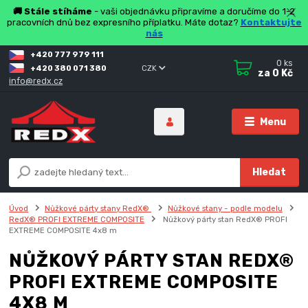
🚚 Stále stíháme
- vaši objednávku připravíme a doručíme do 1-2
pracovních dnů bez expresního příplatku. Máte dotaz?
Kontaktujte
nás
+420 777 979 111
0
ks
+420 380 071 380
CZK
za
0 Kč
info@redx.cz
Menu
Hledat
Úvod
Nůžkové párty stany RedX®
Nůžkové stany - podle modelu
RedX® PROFI EXTREME COMPOSITE
Nůžkový párty stan RedX® PROFI
EXTREME COMPOSITE 4x8 m
NŮŽKOVÝ PÁRTY STAN REDX®
PROFI EXTREME COMPOSITE
4X8 M