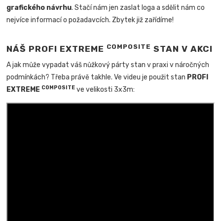
grafického návrhu
. Stačí nám jen zaslat loga a sdělit nám co
nejvíce informací o požadavcích. Zbytek již zařídíme!
COMPOSITE
NÁŠ PROFI EXTREME
STAN V AKCI
A jak může vypadat váš nůžkový párty stan v praxi v náročných
podmínkách? Třeba právě takhle. Ve videu je použit stan
PROFI
COMPOSITE
EXTREME
ve velikosti 3x3m: