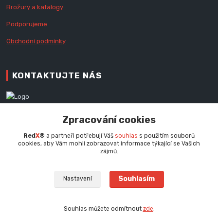
Brožury a katalogy
Podporujeme
Obchodní podmínky
KONTAKTUJTE NÁS
Zákaznická podpora RedX®
Zpracování cookies
+420 777 979 111
Po - Pá (9 - 16.30 hod.)
Red
X
®
a partneři potřebují Váš
souhlas
s použitím souborů
cookies, aby Vám mohli zobrazovat informace týkající se Vašich
info@redx.cz
zájmů.
Souhlasím
Nastavení
Souhlas můžete odmítnout
zde
.
Vytvořeno na
Eshop-rychle.cz