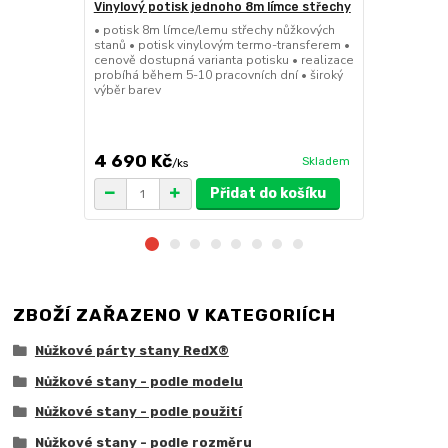
Vinylový potisk jednoho 8m límce střechy
24kg ECO M
stany (Sada
• potisk 8m límce/lemu střechy nůžkových
stanů • potisk vinylovým termo-transferem •
• sada 2x ku
cenově dostupná varianta potisku • realizace
stanů • hmotn
probíhá během 5-10 pracovních dní • široký
30x30x6cm • 
výběr barev
polymer • ma
ruda (magnet
větší zatížení
4 690 Kč
1 719 Kč
Skladem
/
ks
/
Přidat do košíku
ZBOŽÍ ZAŘAZENO V KATEGORIÍCH
Nůžkové párty stany RedX®
Nůžkové stany - podle modelu
Nůžkové stany - podle použití
Nůžkové stany - podle rozměru