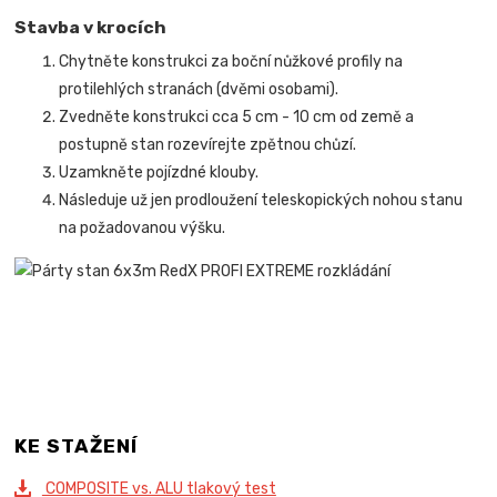
Stavba v krocích
Chytněte konstrukci za boční nůžkové profily na
protilehlých stranách (dvěmi osobami).
Zvedněte konstrukci cca 5 cm - 10 cm od země a
postupně stan rozevírejte zpětnou chůzí.
Uzamkněte pojízdné klouby.
Následuje už jen prodloužení teleskopických nohou stanu
na požadovanou výšku.
KE STAŽENÍ
COMPOSITE vs. ALU tlakový test