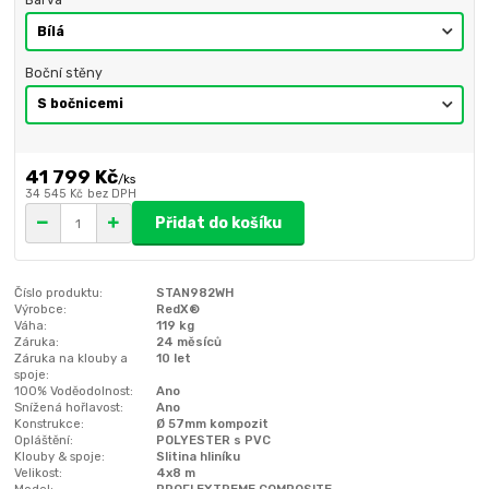
Barva
Boční stěny
41 799 Kč
/
ks
34 545 Kč
bez DPH
Přidat do košíku
Číslo produktu:
STAN982WH
Výrobce:
RedX®
Váha:
119 kg
Záruka:
24 měsíců
Záruka na klouby a
10 let
spoje:
100% Voděodolnost:
Ano
Snížená hořlavost:
Ano
Konstrukce:
Ø 57mm kompozit
Opláštění:
POLYESTER s PVC
Klouby & spoje:
Slitina hliníku
Velikost:
4x8 m
Model:
PROFI EXTREME COMPOSITE