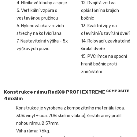
4. Hliníkové klouby a spoje
12. Dvojitá vrstva
5. Vertikální vzpěra s
opláštění na krajích
vestavěnou pružinou
bočnic
6. Nylonová oka v rozích
13. Kvalitní zipy na
střechy na kotvící lana
otevírání/uzavírání dveří
7. Nastavitelná výška - 5x
14. Rolovací uzavíratelné
výškových pozic
široké dveře
15. PVC límce na spodní
hraně bočnic proti
znečištění
COMPOSITE
Konstrukce rámu RedX® PROFI EXTREME
4mx8m
Konstrukce je vyrobena z kompozitního materiálu (cca.
30% vinyl + cca. 70% skelné vlákno), šestihranný profil
nohou rámu, Ø 57mm.
Váha rámu: 76kg.