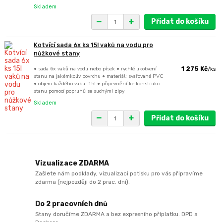
Skladem
Přidat do košíku
Kotvící sada 6x ks 15l vaků na vodu pro
nůžkové stany
• sada 6x vaků na vodu nebo písek • rychlé ukotvení
1 275 Kč
/
ks
stanu na jakémkoliv povrchu • materiál: svařované PVC
• objem každého vaku: 15l • připevnění ke konstrukci
stanu pomocí popruhů se suchými zipy
Skladem
Přidat do košíku
Vizualizace ZDARMA
Zašlete nám podklady, vizualizaci potisku pro vás připravíme
zdarma (nejpozději do 2 prac. dní).
Do 2 pracovních dnů
Stany doručíme ZDARMA a bez expresního příplatku. DPD a