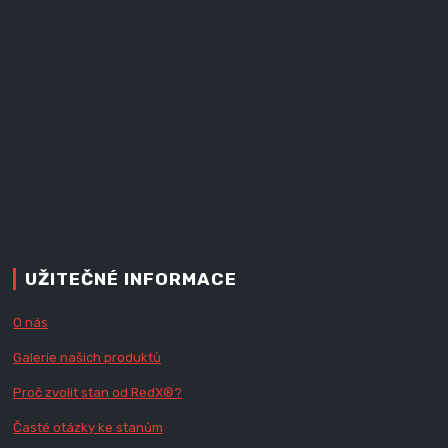
UŽITEČNÉ INFORMACE
O nás
Galerie našich produktů
Proč zvolit stan od Red
X
®?
Časté otázky ke stanům