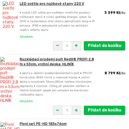
LED světlo pro nůžkové stany 220 V
• trojité LED světlo pro osvětlení vnitřního prostoru
3 399 Kč
/
ks
nůžkových stanů • nízká spotřeba energie, výkon 3x
10W • nastavitelný úhel sklonu jednotlivých lamp • IP
ochrana: IP66 • jednoduché uchycení na vertikální
vzpěru střechy stanu
Skladem
Přidat do košíku
Rozkládací prodejní pult RedX® PROFI 2,8
m x 53cm, vrchní deska: HLINÍK
• pevný a stabilní prodejní/prezentační pult • PROFI
8 799 Kč
/
ks
konstrukce, 6063 hliník a nylonové klouby • vrchní
deska o rozměrech 53cmx280cm tvořena hliníkovými
segmenty • nosnost: 120kg při plošném zatížení •
včetně kovových spojek pro uchycení ke konstrukci
nůžkového stanu
Skladem
Přidat do košíku
Pivní set PE-HD 183x76cm