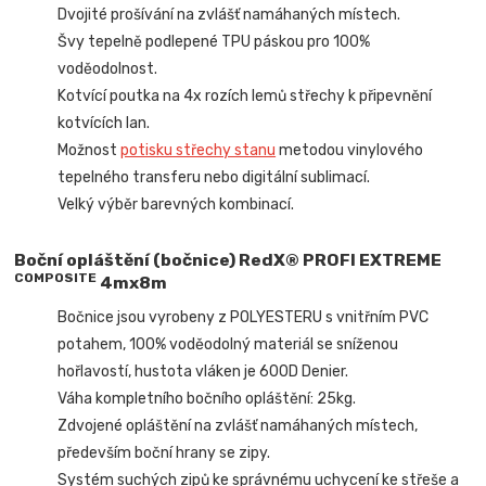
Dvojité prošívání na zvlášť namáhaných místech.
Švy tepelně podlepené TPU páskou pro 100%
voděodolnost.
Kotvící poutka na 4x rozích lemů střechy k připevnění
kotvících lan.
Možnost
potisku střechy stanu
metodou vinylového
tepelného transferu nebo digitální sublimací.
Velký výběr barevných kombinací.
Boční opláštění (bočnice) RedX® PROFI EXTREME
COMPOSITE
4mx8m
Bočnice jsou vyrobeny z POLYESTERU s vnitřním PVC
potahem, 100% voděodolný materiál se sníženou
hořlavostí, hustota vláken je 600D Denier.
Váha kompletního bočního opláštění: 25kg.
Zdvojené opláštění na zvlášť namáhaných místech,
především boční hrany se zipy.
Systém suchých zipů ke správnému uchycení ke střeše a