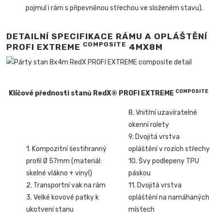
pojmul i rám s připevněnou střechou ve složeném stavu).
DETAILNÍ SPECIFIKACE RÁMU A OPLÁŠTĚNÍ
COMPOSITE
PROFI EXTREME
4MX8M
COMPOSITE
Klíčové přednosti stanů RedX® PROFI EXTREME
8. Vnitřní uzavíratelné
okenní rolety
9. Dvojitá vrstva
1. Kompozitní šestihranný
opláštění v rozích střechy
profil Ø 57mm (materiál:
10. Švy podlepeny TPU
skelné vlákno + vinyl)
páskou
2. Transportní vak na rám
11. Dvojitá vrstva
3. Velké kovové patky k
opláštění na namáhaných
ukotvení stanu
místech