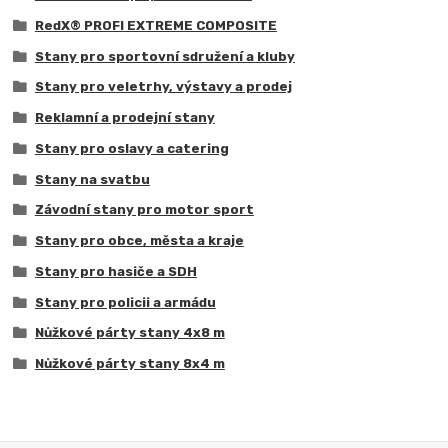
RedX® PROFI EXTREME COMPOSITE
Stany pro sportovní sdružení a kluby
Stany pro veletrhy, výstavy a prodej
Reklamní a prodejní stany
Stany pro oslavy a catering
Stany na svatbu
Závodní stany pro motor sport
Stany pro obce, města a kraje
Stany pro hasiče a SDH
Stany pro policii a armádu
Nůžkové párty stany 4x8 m
Nůžkové párty stany 8x4 m