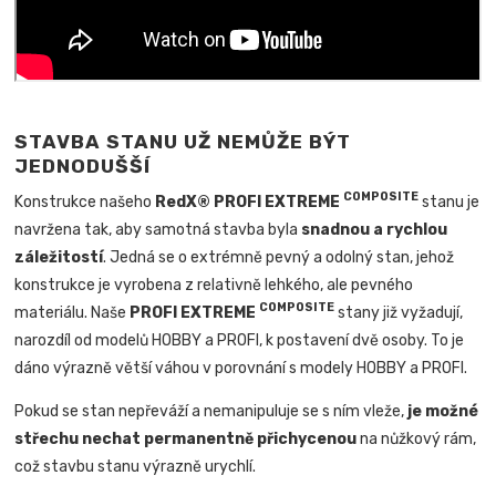
STAVBA STANU UŽ NEMŮŽE BÝT
JEDNODUŠŠÍ
COMPOSITE
Konstrukce našeho
RedX® PROFI EXTREME
stanu je
navržena tak, aby samotná stavba byla
snadnou a rychlou
záležitostí
. Jedná se o extrémně pevný a odolný stan, jehož
konstrukce je vyrobena z relativně lehkého, ale pevného
COMPOSITE
materiálu.
Naše
PROFI EXTREME
stany již vyžadují,
narozdíl od modelů HOBBY a PROFI, k postavení dvě osoby. To je
dáno výrazně větší váhou v porovnání s modely HOBBY a PROFI.
Pokud se stan nepřeváží a nemanipuluje se s ním vleže,
je možné
střechu nechat permanentně přichycenou
na nůžkový rám,
což stavbu stanu výrazně urychlí.