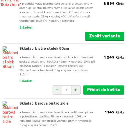
• praktická verze pivního setu ve verzi z polyetilenu •
3 599 Kč
/
ks
obsahuje 1x stůl 183cmx76cm a 2x lavice 183cmx28cm
• robustní kovová konstrukce 25mm (19mm)x1mm •
hmotnost sady: 29kg • odolný vůči UV záření a vodě,
vhodný pro použití v interiéru i exteriéru
Skladem
Zvolit variantu
Skládací bistro stolek 80cm
• barová bistro verze eventového stolu • horní masivní
1 249 Kč
/
ks
deska z polyetilenu, tloušťka 45mm • nosnost: 50kg při
plošném zatížení • robustní kovová konstrukce
25mmx1mm • hmotnost: 8kg • výška horní desky:
110cm
Skladem
Přidat do košíku
Skládací barová bistro židle
• barová bistro verze eventové židle • sedátko a opěrka
1 149 Kč
/
ks
z polyetilenu, tloušťka 45mm • nosnost: 150kg •
robustní kovová konstrukce 25mmx1mm • hmotnost:
6,2kg • výška sedáku: 70cm