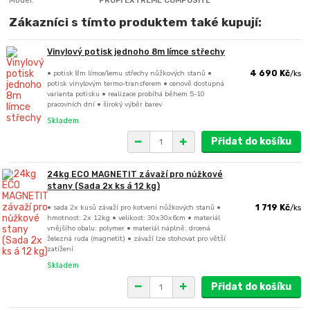
Zákazníci s tímto produktem také kupují:
Vinylový potisk jednoho 8m límce střechy
• potisk 8m límce/lemu střechy nůžkových stanů •
4 690 Kč
/
ks
potisk vinylovým termo-transferem • cenově dostupná
varianta potisku • realizace probíhá během 5-10
pracovních dní • široký výběr barev
Skladem
Přidat do košíku
24kg ECO MAGNETIT závaží pro nůžkové
stany (Sada 2x ks á 12 kg)
• sada 2x kusů závaží pro kotvení nůžkových stanů •
1 719 Kč
/
ks
hmotnost: 2x 12kg • velikost: 30x30x6cm • materiál
vnějšího obalu: polymer • materiál náplně: drcená
železná ruda (magnetit) • závaží lze stohovat pro větší
zatížení
Skladem
Přidat do košíku