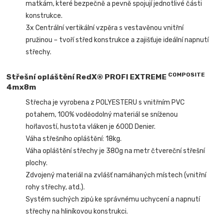
matkám, které bezpečně a pevně spojují jednotlivé části
konstrukce.
3x Centrální vertikální vzpěra s vestavěnou vnitřní
pružinou – tvoří střed konstrukce a zajišťuje ideální napnutí
střechy.
COMPOSITE
Střešní opláštění RedX® PROFI EXTREME
4mx8m
Střecha je vyrobena z POLYESTERU s vnitřním PVC
potahem, 100% voděodolný materiál se sníženou
hořlavostí, hustota vláken je 600D Denier.
Váha střešního opláštění: 18kg.
Váha opláštění střechy je 380g na metr čtvereční střešní
plochy.
Zdvojený materiál na zvlášť namáhaných místech (vnitřní
rohy střechy, atd.).
Systém suchých zipů ke správnému uchycení a napnutí
střechy na hliníkovou konstrukci.