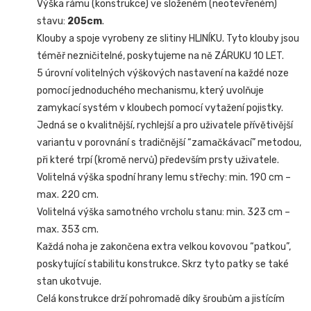
Výška rámu (konstrukce) ve složeném (neotevřeném)
stavu:
205cm
.
Klouby a spoje vyrobeny ze slitiny HLINÍKU. Tyto klouby jsou
téměř nezničitelné, poskytujeme na ně ZÁRUKU 10 LET.
5 úrovní volitelných výškových nastavení na každé noze
pomocí jednoduchého mechanismu, který uvolňuje
zamykací systém v kloubech pomocí vytažení pojistky.
Jedná se o kvalitnější, rychlejší a pro uživatele přívětivější
variantu v porovnání s tradičnější “zamačkávací” metodou,
při které trpí (kromě nervů) především prsty uživatele.
Volitelná výška spodní hrany lemu střechy: min. 190 cm –
max. 220 cm.
Volitelná výška samotného vrcholu stanu: min. 323 cm –
max. 353 cm.
Každá noha je zakončena extra velkou kovovou “patkou”,
poskytující stabilitu konstrukce. Skrz tyto patky se také
stan ukotvuje.
Celá konstrukce drží pohromadě díky šroubům a jistícím