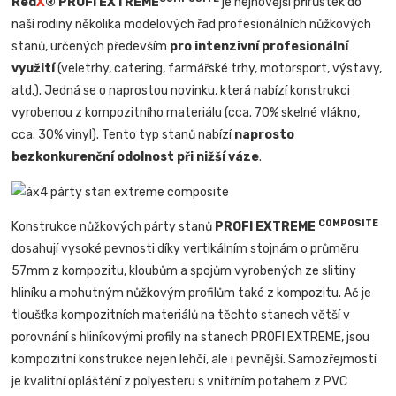
Red
X
® PROFI EXTREME
je nejnovější přírůstek do
naší rodiny několika modelových řad profesionálních nůžkových
stanů, určených především
pro intenzivní profesionální
využití
(veletrhy, catering, farmářské trhy, motorsport, výstavy,
atd.). Jedná se o naprostou novinku, která nabízí konstrukci
vyrobenou z kompozitního materiálu (cca. 70% skelné vlákno,
cca. 30% vinyl). Tento typ stanů nabízí
naprosto
bezkonkurenční odolnost při nižší váze
.
COMPOSITE
Konstrukce nůžkových párty stanů
PROFI EXTREME
dosahují vysoké pevnosti díky vertikálním stojnám o průměru
57mm z kompozitu, kloubům a spojům vyrobených ze slitiny
hliníku a mohutným nůžkovým profilům také z kompozitu. Ač je
tloušťka kompozitních materiálů na těchto stanech větší v
porovnání s hliníkovými profily na stanech PROFI EXTREME, jsou
kompozitní konstrukce nejen lehčí, ale i pevnější. Samozřejmostí
je kvalitní opláštění z polyesteru s vnitřním potahem z PVC