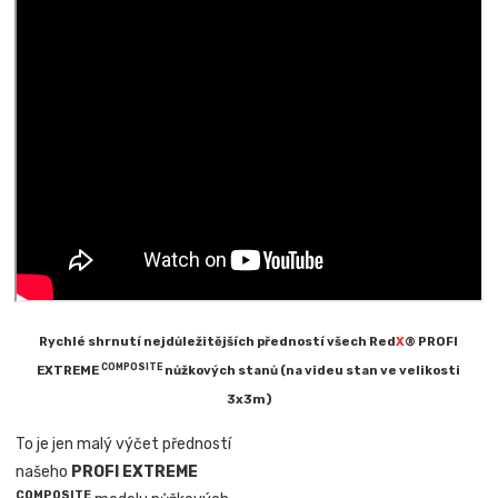
Rychlé shrnutí nejdůležitějších předností všech Red
X
® PROFI
COMPOSITE
EXTREME
nůžkových stanů (na videu stan ve velikosti
3x3m)
To je jen malý výčet předností
našeho
PROFI EXTREME
COMPOSITE