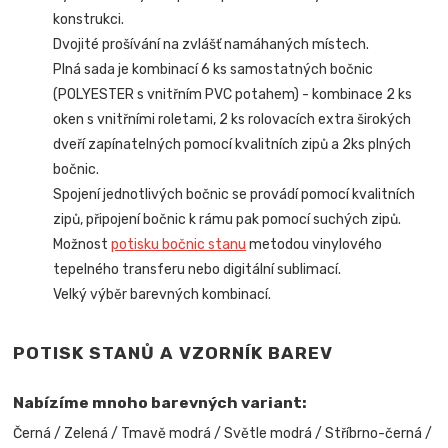
konstrukci.
Dvojité prošívání na zvlášť namáhaných místech.
Plná sada je kombinací 6 ks samostatných bočnic
(POLYESTER s vnitřním PVC potahem) - kombinace 2 ks
oken s vnitřními roletami, 2 ks rolovacích extra širokých
dveří zapínatelných pomocí kvalitních zipů a 2ks plných
bočnic.
Spojení jednotlivých bočnic se provádí pomocí kvalitních
zipů, připojení bočnic k rámu pak pomocí suchých zipů.
Možnost
potisku bočnic stanu
metodou vinylového
tepelného transferu nebo digitální sublimací.
Velký výběr barevných kombinací.
POTISK STANŮ A VZORNÍK BAREV
Nabízíme mnoho barevných variant:
Černá / Zelená / Tmavě modrá / Světle modrá / Stříbrno-černá /