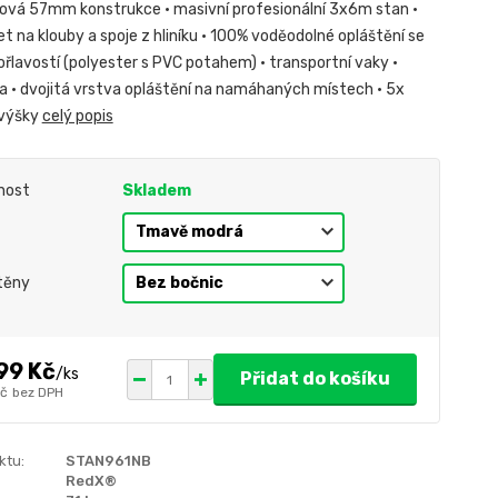
ová 57mm konstrukce • masivní profesionální 3x6m stan •
et na klouby a spoje z hliníku • 100% voděodolné opláštění se
ořlavostí (polyester s PVC potahem) • transportní vaky •
da • dvojitá vrstva opláštění na namáhaných místech • 5x
 výšky
celý popis
nost
Skladem
těny
99 Kč
/
ks
Přidat do košíku
Kč
bez DPH
ktu:
STAN961NB
RedX®