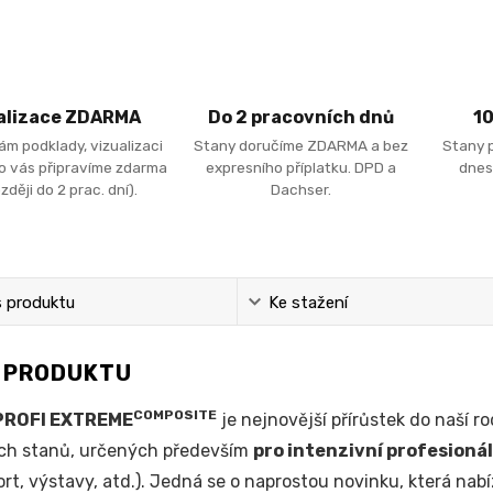
alizace ZDARMA
Do 2 pracovních dnů
1
ám podklady, vizualizaci
Stany doručíme ZDARMA a bez
Stany 
ro vás připravíme zdarma
expresního příplatku. DPD a
dnes
zději do 2 prac. dní).
Dachser.
s produktu
Ke stažení
S PRODUKTU
COMPOSITE
PROFI EXTREME
je nejnovější přírůstek do naší r
ch stanů, určených především
pro intenzivní profesionál
rt, výstavy, atd.). Jedná se o naprostou novinku, která nab