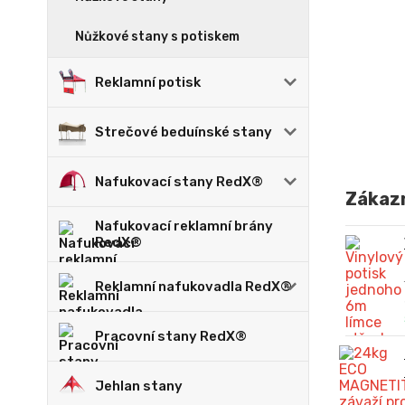
Nůžkové stany s potiskem
Reklamní potisk
Strečové beduínské stany
Nafukovací stany RedX®
Zákazn
Nafukovací reklamní brány
RedX®
Reklamní nafukovadla RedX®
Pracovní stany RedX®
Jehlan stany