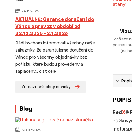
24.11.2025
AKTUÁLNĚ: Garance doručení do
Vánoc a provoz v období od
Vizu
22.12.2025 - 2.1.2026
Zašlete n
Rádi bychom informovali všechny naše
potisku p
zákazníky, že garantujeme doručení do
(nejpo
Vánoc pro všechny objednávky bez
potisku, které budou provedeny a
zaplaceny...
číst celé
Popi
Zobrazit všechny novinky
POPI
Blog
Red
X
® 
nůžkový
motorspo
28.07.2026