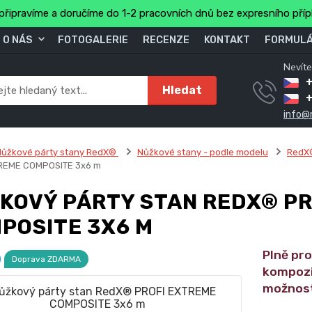
připravíme a doručíme do 1-2 pracovních dnů bez expresního pří
O NÁS
FOTOGALERIE
RECENZE
KONTAKT
FORMULÁ
Nevíte
+
Hledat
info@
Nůžkové párty stany RedX®
Nůžkové stany - podle modelu
RedX
REME COMPOSITE 3x6 m
KOVÝ PÁRTY STAN REDX® P
POSITE 3X6 M
Plně pro
Doprava ZDARMA
kompozi
možnost