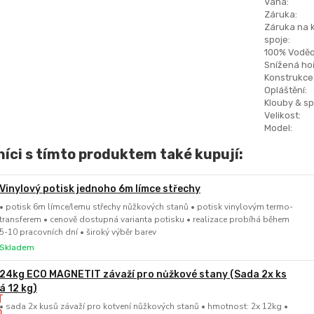
Váha:
Záruka:
Záruka na 
spoje:
100% Voděo
Snížená hoř
Konstrukce
Opláštění:
Klouby & sp
Velikost:
Model:
íci s tímto produktem také kupují:
Vinylový potisk jednoho 6m límce střechy
• potisk 6m límce/lemu střechy nůžkových stanů • potisk vinylovým termo-
transferem • cenově dostupná varianta potisku • realizace probíhá během
5-10 pracovních dní • široký výběr barev
Skladem
24kg ECO MAGNETIT závaží pro nůžkové stany (Sada 2x ks
á 12 kg)
• sada 2x kusů závaží pro kotvení nůžkových stanů • hmotnost: 2x 12kg •