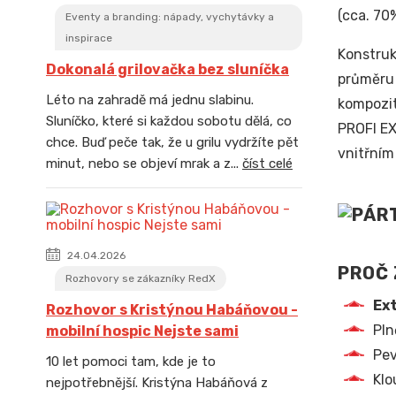
(cca. 70
Eventy a branding: nápady, vychytávky a
inspirace
Konstru
Dokonalá grilovačka bez sluníčka
průměru 
Léto na zahradě má jednu slabinu.
kompozit
Sluníčko, které si každou sobotu dělá, co
PROFI EX
chce. Buď peče tak, že u grilu vydržíte pět
vnitřním
minut, nebo se objeví mrak a z...
číst celé
24.04.2026
PROČ 
Rozhovory se zákazníky RedX
Ext
Rozhovor s Kristýnou Habáňovou -
Pln
mobilní hospic Nejste sami
Pev
10 let pomoci tam, kde je to
Klo
nejpotřebnější. Kristýna Habáňová z