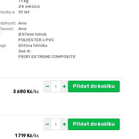
71 kg
24 měsíců
klouby a
10 let
dolnost:
Ano
lavost:
Ano
:
Ø 57mm hliník
POLYESTER s PVC
oje:
Slitina hliníku
3x6 m
PROFI EXTREME COMPOSITE
Přidat do košíku
3 680 Kč
/
ks
Přidat do košíku
1 719 Kč
/
ks