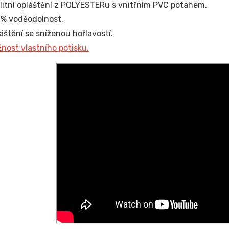
litní opláštění z POLYESTERu s vnitřním PVC potahem.
% voděodolnost.
áštění se sníženou hořlavostí.
nost vlastního potisku.