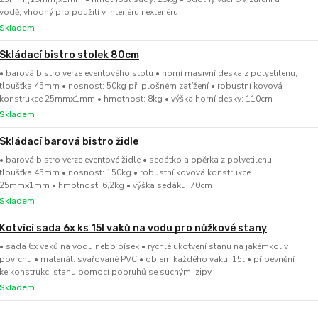
vodě, vhodný pro použití v interiéru i exteriéru
Skladem
Skládací bistro stolek 80cm
• barová bistro verze eventového stolu • horní masivní deska z polyetilenu,
tloušťka 45mm • nosnost: 50kg při plošném zatížení • robustní kovová
konstrukce 25mmx1mm • hmotnost: 8kg • výška horní desky: 110cm
Skladem
Skládací barová bistro židle
• barová bistro verze eventové židle • sedátko a opěrka z polyetilenu,
tloušťka 45mm • nosnost: 150kg • robustní kovová konstrukce
25mmx1mm • hmotnost: 6,2kg • výška sedáku: 70cm
Skladem
Kotvící sada 6x ks 15l vaků na vodu pro nůžkové stany
• sada 6x vaků na vodu nebo písek • rychlé ukotvení stanu na jakémkoliv
povrchu • materiál: svařované PVC • objem každého vaku: 15l • připevnění
ke konstrukci stanu pomocí popruhů se suchými zipy
Skladem