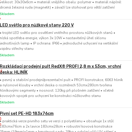
velikost: 30x30x6cm • materiál vnějšího obalu: polymer • materiál náplně:
drcená železná ruda (magnetit) • závaží lze stohovat pro větší zatížení
Skladem
LED světlo pro nůžkové stany 220 V
• trojité LED světlo pro osvětlení vnitřního prostoru nůžkových stanů •
nízká spotřeba energie, výkon 3x 10W • nastavitelný úhel sklonu
jednotlivých lamp • IP ochrana: IP66 • jednoduché uchycení na vertikální
vzpěru střechy stanu
Skladem
Rozkládací prodejní pult RedX® PROFI 2,8 m x 53cm, vrchní
deska: HLINÍK
• pevný a stabilní prodejní/prezentační pult • PROFI konstrukce, 6063 hliník
a nylonové klouby • vrchní deska o rozměrech 53cmx280cm tvořena
hliníkovými segmenty • nosnost: 120kg při plošném zatížení • včetně
kovových spojek pro uchycení ke konstrukci nůžkového stanu
Skladem
Pivní set PE-HD 183x76cm
• praktická verze pivního setu ve verzi z polyetilenu • obsahuje 1x stůl
183cmx76cm a 2x lavice 183cmx28cm • robustní kovová konstrukce
25mm (19mm)x1mm • hmotnost sady: 29kg • odolný vůči UV záření a