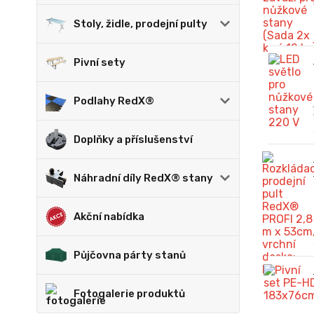
Stoly, židle, prodejní pulty
Pivní sety
Podlahy RedX®
Doplňky a příslušenství
Náhradní díly RedX® stany
Akční nabídka
Půjčovna párty stanů
Fotogalerie produktů