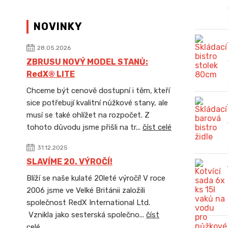
NOVINKY
28.05.2026
ZBRUSU NOVÝ MODEL STANŮ:
RedX® LITE
Chceme být cenově dostupní i těm, kteří
sice potřebují kvalitní nůžkové stany, ale
musí se také ohlížet na rozpočet. Z
tohoto důvodu jsme přišli na tr...
číst celé
31.12.2025
SLAVÍME 20. VÝROČÍ!
Blíží se naše kulaté 20leté výročí! V roce
2006 jsme ve Velké Británii založili
společnost RedX International Ltd.
Vznikla jako sesterská společno...
číst
celé