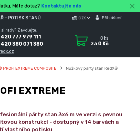
platku. Máte dotaz?
Kontaktujte nás
Ř – POTISK STANŮ
Přihlášení
CZK
 si rady? Zavolejte.
420 777 979 111
0
ks
za
0 Kč
+420 380 071 380
redx.cz
® PROFI EXTREME COMPOSITE
Nůžkový párty stan RedX®
ROFI EXTREME
fesionální párty stan 3x6 m ve verzi s pevnou
tovou konstrukcí - dostupný v 14 barvách a
í vlastního potisku