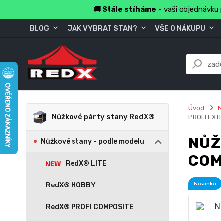
🚚 Stále stíháme
- vaši objednávku 
BLOG
JAK VYBRAT STAN?
VŠE O NÁKUPU
Úvod
Nůžkové párty stany RedX®
PROFI EXT
NŮŽ
Nůžkové stany - podle modelu
COM
RedX® LITE
Novinka
RedX® HOBBY
RedX® PROFI COMPOSITE