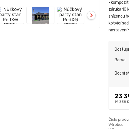
• kompozit
záruka 10 l
sníženou h
kotvící sa
nastavení
Dostup
Barva
Boční s
23 3
19 338 
Číslo produ
Výrobce: