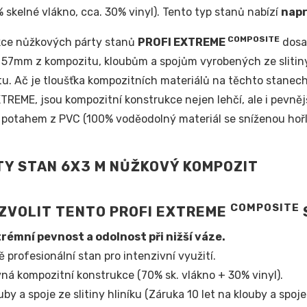
% skelné vlákno, cca. 30% vinyl). Tento typ stanů nabízí
napr
COMPOSITE
kce nůžkových párty stanů
PROFI EXTREME
dosah
57mm z kompozitu, kloubům a spojům vyrobených ze slitin
u. Ač je tloušťka kompozitních materiálů na těchto stanech 
TREME, jsou kompozitní konstrukce nejen lehčí, ale i pevnějš
 potahem z PVC (100% voděodolný materiál se sníženou hořl
COMPOSITE
ZVOLIT TENTO PROFI EXTREME
rémní pevnost a odolnost při nižší váze.
ě profesionální stan pro intenzivní využití.
ná kompozitní konstrukce (70% sk. vlákno + 30% vinyl).
uby a spoje ze slitiny hliníku (Záruka 10 let na klouby a spoje!