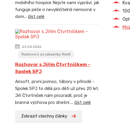
Kva
mobilního hospice Nejste sami vypráví, jak
funguje péče o nevyléčitelně nemocné v
100
dom...
číst celé
Opl
Mož
23.04.2026
Rozhovory se zákazníky RedX
Rozhovor s Jiřím Čtvrtníčkem -
Spolek SPJ
Airsoft, první pomoc, tábory v přírodě -
Spolek SPJ to dělá pro děti už přes 20 let.
Jiří Čtvrtníček nám prozradil, proč je
branná výchova pro dnešní ...
číst celé
Zobrazit všechny články