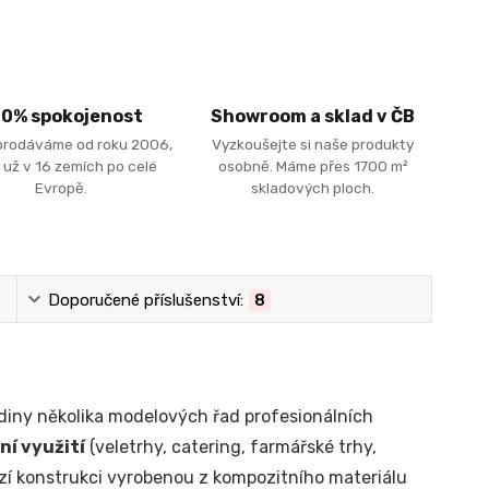
00% spokojenost
Showroom a sklad v ČB
prodáváme od roku 2006,
Vyzkoušejte si naše produkty
 už v 16 zemích po celé
osobně. Máme přes 1700 m²
Evropě.
skladových ploch.
Doporučené příslušenství:
8
odiny několika modelových řad profesionálních
ní využití
(veletrhy, catering, farmářské trhy,
ízí konstrukci vyrobenou z kompozitního materiálu