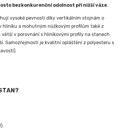
osto bezkonkurenční odolnost při nižší váze
.
ují vysoké pevnosti díky vertikálním stojnám o
y hliníku a mohutným nůžkovým profilům také z
větší v porovnání s hliníkovými profily na stanech
í. Samozřejmostí je kvalitní opláštění z polyesteru s
avostí).
STAN?
).