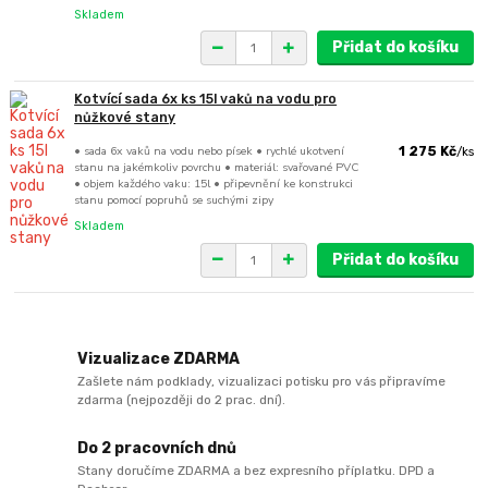
Skladem
Přidat do košíku
Kotvící sada 6x ks 15l vaků na vodu pro
nůžkové stany
• sada 6x vaků na vodu nebo písek • rychlé ukotvení
1 275 Kč
/
ks
stanu na jakémkoliv povrchu • materiál: svařované PVC
• objem každého vaku: 15l • připevnění ke konstrukci
stanu pomocí popruhů se suchými zipy
Skladem
Přidat do košíku
Vizualizace ZDARMA
Zašlete nám podklady, vizualizaci potisku pro vás připravíme
zdarma (nejpozději do 2 prac. dní).
Do 2 pracovních dnů
Stany doručíme ZDARMA a bez expresního příplatku. DPD a