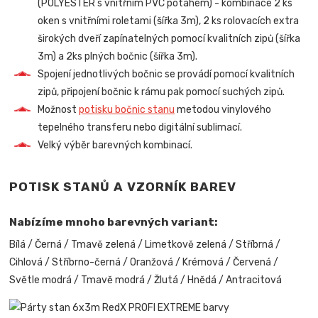
(POLYESTER s vnitřním PVC potahem) - kombinace 2 ks
oken s vnitřními roletami (šířka 3m), 2 ks rolovacích extra
širokých dveří zapínatelných pomocí kvalitních zipů (šířka
3m) a 2ks plných bočnic (šířka 3m).
Spojení jednotlivých bočnic se provádí pomocí kvalitních
zipů, připojení bočnic k rámu pak pomocí suchých zipů.
Možnost
potisku bočnic stanu
metodou vinylového
tepelného transferu nebo digitální sublimací.
Velký výběr barevných kombinací.
POTISK STANŮ A VZORNÍK BAREV
Nabízíme mnoho barevných variant:
Bílá / Černá / Tmavě zelená / Limetkově zelená / Stříbrná /
Cihlová / Stříbrno-černá / Oranžová / Krémová / Červená /
Světle modrá / Tmavě modrá / Žlutá / Hnědá / Antracitová