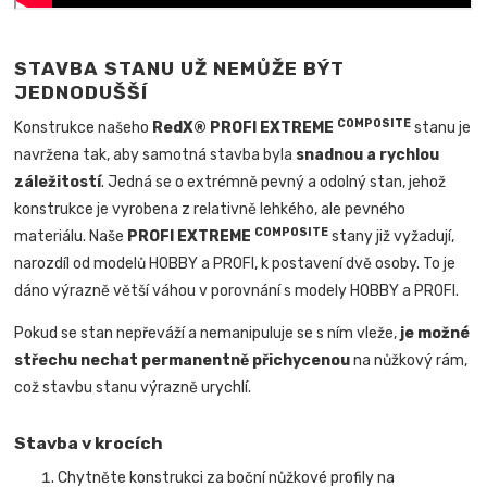
STAVBA STANU UŽ NEMŮŽE BÝT
JEDNODUŠŠÍ
COMPOSITE
Konstrukce našeho
RedX® PROFI EXTREME
stanu je
navržena tak, aby samotná stavba byla
snadnou a rychlou
záležitostí
. Jedná se o extrémně pevný a odolný stan, jehož
konstrukce je vyrobena z relativně lehkého, ale pevného
COMPOSITE
materiálu.
Naše
PROFI EXTREME
stany již vyžadují,
narozdíl od modelů HOBBY a PROFI, k postavení dvě osoby. To je
dáno výrazně větší váhou v porovnání s modely HOBBY a PROFI.
Pokud se stan nepřeváží a nemanipuluje se s ním vleže,
je možné
střechu nechat permanentně přichycenou
na nůžkový rám,
což stavbu stanu výrazně urychlí.
Stavba v krocích
Chytněte konstrukci za boční nůžkové profily na