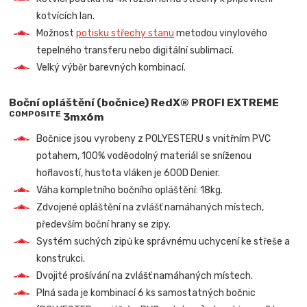
kotvících lan.
Možnost
potisku střechy stanu
metodou vinylového
tepelného transferu nebo digitální sublimací.
Velký výběr barevných kombinací.
Boční opláštění (bočnice) RedX® PROFI EXTREME
COMPOSITE
3mx6m
Bočnice jsou vyrobeny z POLYESTERU s vnitřním PVC
potahem, 100% voděodolný materiál se sníženou
hořlavostí, hustota vláken je 600D Denier.
Váha kompletního bočního opláštění: 18kg.
Zdvojené opláštění na zvlášť namáhaných místech,
především boční hrany se zipy.
Systém suchých zipů ke správnému uchycení ke střeše a
konstrukci.
Dvojité prošívání na zvlášť namáhaných místech.
Plná sada je kombinací 6 ks samostatných bočnic