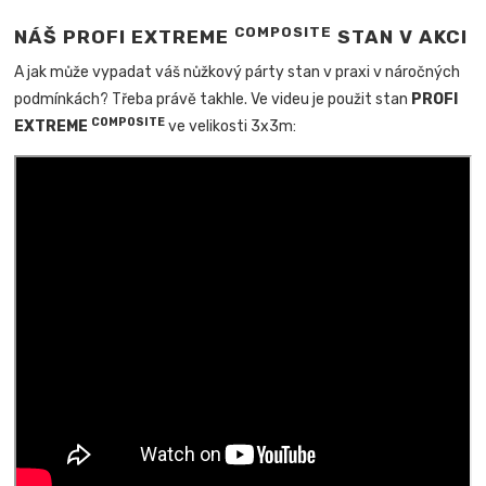
COMPOSITE
NÁŠ PROFI EXTREME
STAN V AKCI
A jak může vypadat váš nůžkový párty stan v praxi v náročných
podmínkách? Třeba právě takhle. Ve videu je použit stan
PROFI
COMPOSITE
EXTREME
ve velikosti 3x3m: