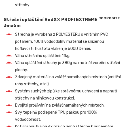
střechy.
COMPOSITE
Střešní opláštění RedX® PROFI EXTREME
3mx6m
Střecha je vyrobena z POLYESTERU s vnitřním PVC
potahem, 100% voděodolný materiál se sníženou
hořlavostí, hustota vláken je 600D Denier.
Váha střešního opláštění: 11kg.
Váha opláštění střechy je 380g na metr čtvereční střešní
plochy.
Zdvojený materiál na zvlášť namáhaných místech (vnitřní
rohy střechy, atd.).
Systém suchých zipů ke správnému uchycení a napnutí
střechy na hliníkovou konstrukci.
Dvojité prošívání na zvlášť namáhaných místech.
Švy tepelně podlepené TPU páskou pro 100%
voděodolnost.
Kotvící poutka na 4x rozích lemů střechy k připevnění