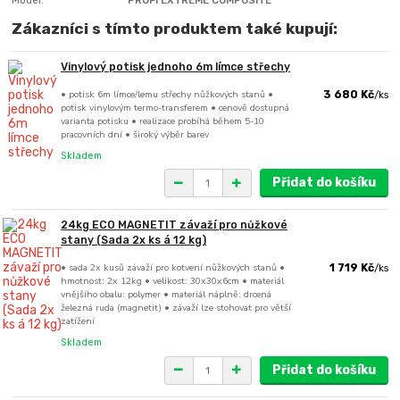
Zákazníci s tímto produktem také kupují:
Vinylový potisk jednoho 6m límce střechy
• potisk 6m límce/lemu střechy nůžkových stanů •
3 680 Kč
/
ks
potisk vinylovým termo-transferem • cenově dostupná
varianta potisku • realizace probíhá během 5-10
pracovních dní • široký výběr barev
Skladem
Přidat do košíku
24kg ECO MAGNETIT závaží pro nůžkové
stany (Sada 2x ks á 12 kg)
• sada 2x kusů závaží pro kotvení nůžkových stanů •
1 719 Kč
/
ks
hmotnost: 2x 12kg • velikost: 30x30x6cm • materiál
vnějšího obalu: polymer • materiál náplně: drcená
železná ruda (magnetit) • závaží lze stohovat pro větší
zatížení
Skladem
Přidat do košíku