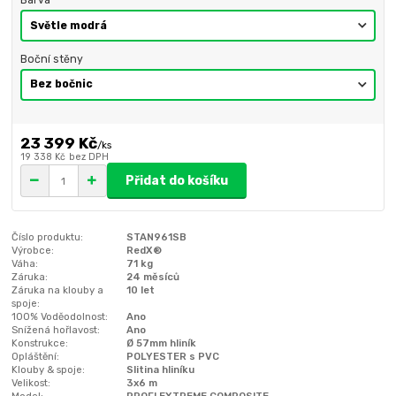
Barva
Boční stěny
23 399 Kč
/
ks
19 338 Kč
bez DPH
Přidat do košíku
Číslo produktu:
STAN961SB
Výrobce:
RedX®
Váha:
71 kg
Záruka:
24 měsíců
Záruka na klouby a
10 let
spoje:
100% Voděodolnost:
Ano
Snížená hořlavost:
Ano
Konstrukce:
Ø 57mm hliník
Opláštění:
POLYESTER s PVC
Klouby & spoje:
Slitina hliníku
Velikost:
3x6 m
Model:
PROFI EXTREME COMPOSITE