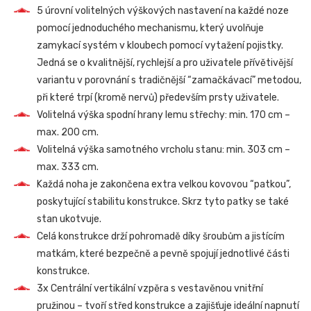
5 úrovní volitelných výškových nastavení na každé noze
pomocí jednoduchého mechanismu, který uvolňuje
zamykací systém v kloubech pomocí vytažení pojistky.
Jedná se o kvalitnější, rychlejší a pro uživatele přívětivější
variantu v porovnání s tradičnější “zamačkávací” metodou,
při které trpí (kromě nervů) především prsty uživatele.
Volitelná výška spodní hrany lemu střechy: min. 170 cm –
max. 200 cm.
Volitelná výška samotného vrcholu stanu: min. 303 cm –
max. 333 cm.
Každá noha je zakončena extra velkou kovovou “patkou”,
poskytující stabilitu konstrukce. Skrz tyto patky se také
stan ukotvuje.
Celá konstrukce drží pohromadě díky šroubům a jistícím
matkám, které bezpečně a pevně spojují jednotlivé části
konstrukce.
3x Centrální vertikální vzpěra s vestavěnou vnitřní
pružinou – tvoří střed konstrukce a zajišťuje ideální napnutí