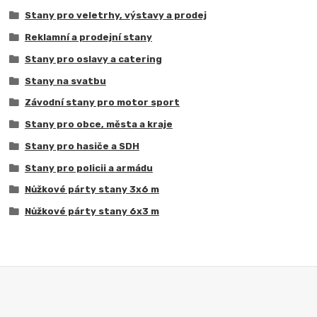
Stany pro veletrhy, výstavy a prodej
Reklamní a prodejní stany
Stany pro oslavy a catering
Stany na svatbu
Závodní stany pro motor sport
Stany pro obce, města a kraje
Stany pro hasiče a SDH
Stany pro policii a armádu
Nůžkové párty stany 3x6 m
Nůžkové párty stany 6x3 m