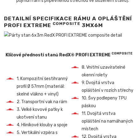
pojmul i rám s připevněnou střechou ve složeném stavu).
DETAILNÍ SPECIFIKACE RÁMU A OPLÁŠTĚNÍ
COMPOSITE
PROFI EXTREME
3MX6M
COMPOSITE
Klíčové přednosti stanů RedX® PROFI EXTREME
8. Vnitřní uzavíratelné
okenní rolety
1. Kompozitní šestihranný
9. Dvojitá vrstva
profil Ø 57mm (materiál:
opláštění v rozích střechy
skelné vlákno + vinyl)
10. Švy podlepeny TPU
2. Transportní vak na rám
páskou
3. Velké kovové patky k
11. Dvojitá vrstva
ukotvení stanu
opláštění na namáhaných
4. Hliníkové klouby a spoje
místech
5. Vertikální vzpěra s
12. Dvojitá vrstva