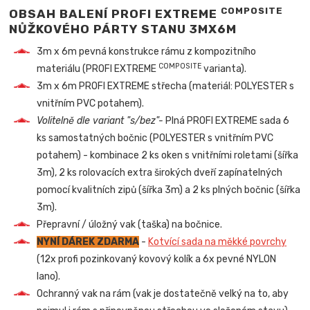
COMPOSITE
OBSAH BALENÍ PROFI EXTREME
NŮŽKOVÉHO PÁRTY STANU 3MX6M
3m x 6m pevná konstrukce rámu z kompozitního
COMPOSITE
materiálu (PROFI EXTREME
varianta).
3m x 6m PROFI EXTREME střecha (materiál: POLYESTER s
vnitřním PVC potahem).
Volitelně dle variant "s/bez"-
Plná PROFI EXTREME sada 6
ks samostatných bočnic (POLYESTER s vnitřním PVC
potahem) - kombinace 2 ks oken s vnitřními roletami (šířka
3m), 2 ks rolovacích extra širokých dveří zapínatelných
pomocí kvalitních zipů (šířka 3m) a 2 ks plných bočnic (šířka
3m).
Přepravní / úložný vak (taška) na bočnice.
NYNÍ DÁREK ZDARMA
-
Kotvící sada na měkké povrchy
(12x profi pozinkovaný kovový kolík a 6x pevné NYLON
lano).
Ochranný vak na rám (vak je dostatečně velký na to, aby