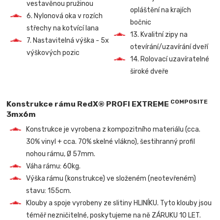
vestavěnou pružinou
opláštění na krajích
6. Nylonová oka v rozích
bočnic
střechy na kotvící lana
13. Kvalitní zipy na
7. Nastavitelná výška - 5x
otevírání/uzavírání dveří
výškových pozic
14. Rolovací uzavíratelné
široké dveře
COMPOSITE
Konstrukce rámu RedX® PROFI EXTREME
3mx6m
Konstrukce je vyrobena z kompozitního materiálu (cca.
30% vinyl + cca. 70% skelné vlákno), šestihranný profil
nohou rámu, Ø 57mm.
Váha rámu: 60kg.
Výška rámu (konstrukce) ve složeném (neotevřeném)
stavu: 155cm.
Klouby a spoje vyrobeny ze slitiny HLINÍKU. Tyto klouby jsou
téměř nezničitelné, poskytujeme na ně ZÁRUKU 10 LET.