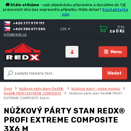
🚚 Stále stíháme
- vaši objednávku připravíme a doručíme do 1-2
pracovních dnů bez expresního příplatku. Máte dotaz?
Kontaktujte
nás
+420 777 979 111
0
ks
+420 380 071 380
CZK
za
0 Kč
info@redx.cz
Menu
Hledat
Úvod
Nůžkové párty stany RedX®
Nůžkové stany - podle modelu
RedX® PROFI EXTREME COMPOSITE
Nůžkový párty stan RedX® PROFI
EXTREME COMPOSITE 3x6 m
NŮŽKOVÝ PÁRTY STAN REDX®
PROFI EXTREME COMPOSITE
3X6 M