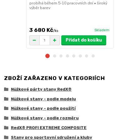
probíhá během 5-10 pracovních dní • široký
30x30x6cm • 
výběr barev
polymer • ma
ruda (magnet
větší zatížení
3 680 Kč
1 719 Kč
Skladem
/
ks
/
Přidat do košíku
ZBOŽÍ ZAŘAZENO V KATEGORIÍCH
Nůžkové párty stany RedX®
Nůžkové stany - podle modelu
Nůžkové stany - podle použití
Nůžkové stany - podle rozměru
RedX® PROFI EXTREME COMPOSITE
Stany pro sportovní sdružení a kluby