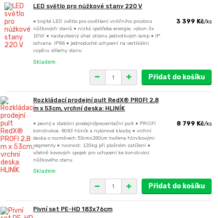
LED světlo pro nůžkové stany 220 V
• trojité LED světlo pro osvětlení vnitřního prostoru
3 399 Kč
/
ks
nůžkových stanů • nízká spotřeba energie, výkon 3x
10W • nastavitelný úhel sklonu jednotlivých lamp • IP
ochrana: IP66 • jednoduché uchycení na vertikální
vzpěru střechy stanu
Skladem
Přidat do košíku
Rozkládací prodejní pult RedX® PROFI 2,8
m x 53cm, vrchní deska: HLINÍK
• pevný a stabilní prodejní/prezentační pult • PROFI
8 799 Kč
/
ks
konstrukce, 6063 hliník a nylonové klouby • vrchní
deska o rozměrech 53cmx280cm tvořena hliníkovými
segmenty • nosnost: 120kg při plošném zatížení •
včetně kovových spojek pro uchycení ke konstrukci
nůžkového stanu
Skladem
Přidat do košíku
Pivní set PE-HD 183x76cm