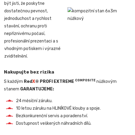
být jisti, že poskytne
dostatečnou pevnost,
jednoduchost a rychlost
stavění, ochranu proti
nepříznivému počasí,
profesionální prezentaci a s
vhodným potiskem i výrazné
zviditelnění.
Nakupujte bez rizika
COMPOSITE
S každým
Red
X
® PROFI EXTREME
nůžkovým
stanem
GARANTUJEME:
24 měsíční záruku.
10 letou záruku na HLINÍKOVÉ klouby a spoje.
Bezkonkurenční servis a poradenství.
Dostupnost veškerých náhradních dílů.