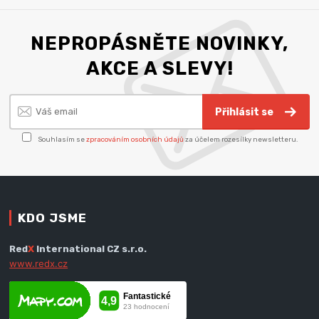
NEPROPÁSNĚTE NOVINKY,
AKCE A SLEVY!
Přihlásit se
Souhlasím se
zpracováním osobních údajů
za účelem rozesílky newsletteru.
KDO JSME
Red
X
International CZ s.r.o.
www.redx.cz