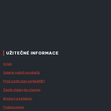
UŽITEČNÉ INFORMACE
O nás
Galerie našich produktů
Proč zvolit stan od Red
X
®?
Časté otázky ke stanům
Brožury a katalogy
Podporujeme