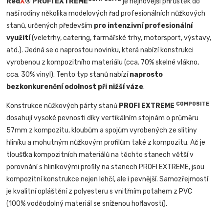
Red
X
® PROFI EXTREME
je nejnovější přírůstek do
naší rodiny několika modelových řad profesionálních nůžkových
stanů, určených především
pro intenzivní profesionální
využití
(veletrhy, catering, farmářské trhy, motorsport, výstavy,
atd.). Jedná se o naprostou novinku, která nabízí konstrukci
vyrobenou z kompozitního materiálu (cca. 70% skelné vlákno,
cca. 30% vinyl). Tento typ stanů nabízí
naprosto
bezkonkurenční odolnost při nižší váze
.
COMPOSITE
Konstrukce nůžkových párty stanů
PROFI EXTREME
dosahují vysoké pevnosti díky vertikálním stojnám o průměru
57mm z kompozitu, kloubům a spojům vyrobených ze slitiny
hliníku a mohutným nůžkovým profilům také z kompozitu. Ač je
tloušťka kompozitních materiálů na těchto stanech větší v
porovnání s hliníkovými profily na stanech PROFI EXTREME, jsou
kompozitní konstrukce nejen lehčí, ale i pevnější. Samozřejmostí
je kvalitní opláštění z polyesteru s vnitřním potahem z PVC
(100% voděodolný materiál se sníženou hořlavostí).