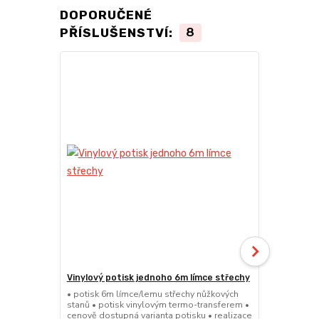
DOPORUČENÉ
PŘÍSLUŠENSTVÍ:
8
Vinylový potisk jednoho 6m límce střechy
24kg ECO M
stany (Sada
• potisk 6m límce/lemu střechy nůžkových
stanů • potisk vinylovým termo-transferem •
• sada 2x ku
cenově dostupná varianta potisku • realizace
stanů • hmotn