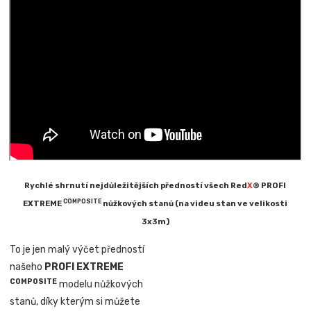
Rychlé shrnutí nejdůležitějších předností všech Red
X
® PROFI
COMPOSITE
EXTREME
nůžkových stanů (na videu stan ve velikosti
3x3m)
To je jen malý výčet předností
našeho
PROFI EXTREME
COMPOSITE
modelu nůžkových
stanů, díky kterým si můžete