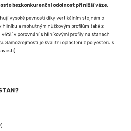
osto bezkonkurenční odolnost při nižší váze
.
ují vysoké pevnosti díky vertikálním stojnám o
y hliníku a mohutným nůžkovým profilům také z
větší v porovnání s hliníkovými profily na stanech
í. Samozřejmostí je kvalitní opláštění z polyesteru s
avostí).
STAN?
).