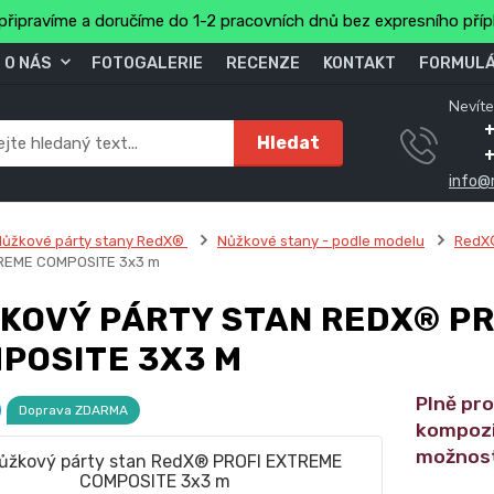
připravíme a doručíme do 1-2 pracovních dnů bez expresního pří
O NÁS
FOTOGALERIE
RECENZE
KONTAKT
FORMULÁ
Nevíte
+
Hledat
info@
Nůžkové párty stany RedX®
Nůžkové stany - podle modelu
RedX
REME COMPOSITE 3x3 m
KOVÝ PÁRTY STAN REDX® P
POSITE 3X3 M
Plně pro
Doprava ZDARMA
kompozi
možnost