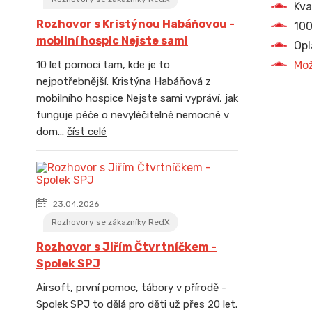
Kva
Rozhovor s Kristýnou Habáňovou -
100
mobilní hospic Nejste sami
Opl
Mož
10 let pomoci tam, kde je to
nejpotřebnější. Kristýna Habáňová z
mobilního hospice Nejste sami vypráví, jak
funguje péče o nevyléčitelně nemocné v
dom...
číst celé
23.04.2026
Rozhovory se zákazníky RedX
Rozhovor s Jiřím Čtvrtníčkem -
Spolek SPJ
Airsoft, první pomoc, tábory v přírodě -
Spolek SPJ to dělá pro děti už přes 20 let.