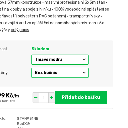
ová 57mm konstrukce • masivní profesionální 3x3m stan •
et na klouby a spoje z hliníku • 100% voděodolné opláštění se
ořlavostí (polyester s PVC potahem) • transportní vaky •
da • dvojitá vrstva opláštění na namáhaných místech • 5x
 výšky
celý popis
nost
Skladem
těny
99 Kč
/
ks
Přidat do košíku
č
bez DPH
ktu:
STAN931NB
RedX®