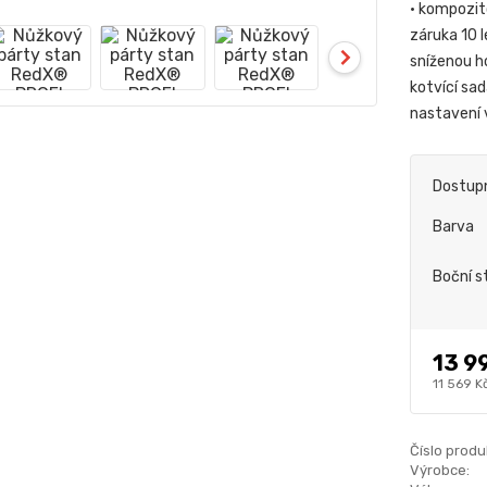
• kompozit
záruka 10 l
sníženou h
kotvící sa
nastavení
Dostup
Barva
Boční s
13 9
11 569 K
Číslo produ
Výrobce: