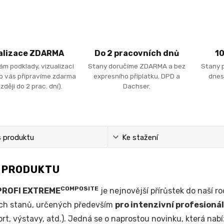
alizace ZDARMA
Do 2 pracovních dnů
1
ám podklady, vizualizaci
Stany doručíme ZDARMA a bez
Stany 
ro vás připravíme zdarma
expresního příplatku. DPD a
dnes
zději do 2 prac. dní).
Dachser.
s produktu
Ke stažení
S PRODUKTU
COMPOSITE
PROFI EXTREME
je nejnovější přírůstek do naší r
ch stanů, určených především
pro intenzivní profesionál
rt, výstavy, atd.). Jedná se o naprostou novinku, která nab