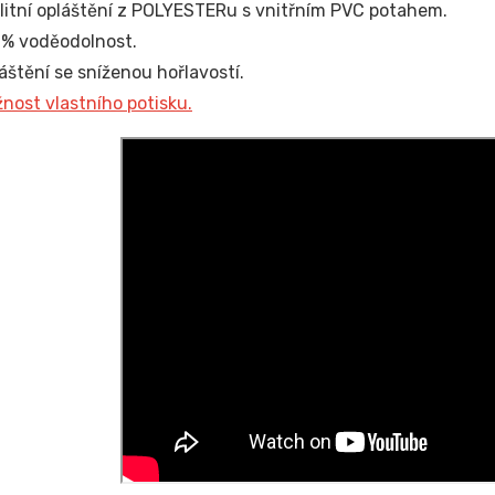
litní opláštění z POLYESTERu s vnitřním PVC potahem.
% voděodolnost.
áštění se sníženou hořlavostí.
nost vlastního potisku.