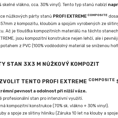
% skelné vlákno, cca. 30% vinyl). Tento typ stanů nabízí
napr
COMPOSITE
kce nůžkových párty stanů
PROFI EXTREME
dosah
57mm z kompozitu, kloubům a spojům vyrobených ze slitin
u. Ač je tloušťka kompozitních materiálů na těchto stanech 
TREME, jsou kompozitní konstrukce nejen lehčí, ale i pevnějš
 potahem z PVC (100% voděodolný materiál se sníženou hořl
COMPOSITE
ZVOLIT TENTO PROFI EXTREME
rémní pevnost a odolnost při nižší váze.
ě profesionální stan pro intenzivní využití.
ná kompozitní konstrukce (70% sk. vlákno + 30% vinyl).
uby a spoje ze slitiny hliníku (Záruka 10 let na klouby a spoje!