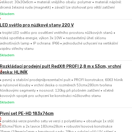
velikost: 30x30x6cm • materiál vnějšího obalu: polymer • materiál náplně:
drcená železná ruda (magnetit) • závaží lze stohovat pro větší zatížení
Skladem
LED světlo pro nůžkové stany 220 V
• trojité LED světlo pro osvětlení vnitřního prostoru nůžkových stanů •
nízká spotřeba energie, výkon 3x 10W • nastavitelný úhel sklonu
jednotlivých lamp • IP ochrana: IP66 • jednoduché uchycení na vertikální
vzpěru střechy stanu
Skladem
Rozkládací prodejní pult RedX® PROFI 2,8 m x 53cm, vrchní
deska: HLINÍK
• pevný a stabilní prodejní/prezentační pult • PROFI konstrukce, 6063 hliník
a nylonové klouby • vrchní deska o rozměrech 53cmx280cm tvořena
hliníkovými segmenty • nosnost: 120kg při plošném zatížení • včetně
kovových spojek pro uchycení ke konstrukci nůžkového stanu
Skladem
Pivní set PE-HD 183x76cm
• praktická verze pivního setu ve verzi z polyetilenu • obsahuje 1x stůl
183cmx76cm a 2x lavice 183cmx28cm • robustní kovová konstrukce
25mm (19mm)x1mm • hmotnost sady: 29kg • odolný vůči UV záření a