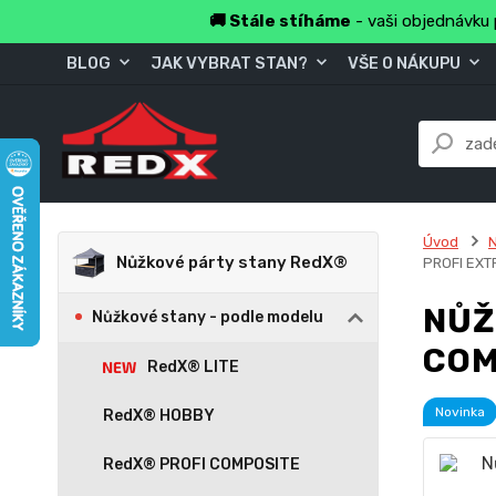
🚚 Stále stíháme
- vaši objednávku 
BLOG
JAK VYBRAT STAN?
VŠE O NÁKUPU
Úvod
Nůžkové párty stany RedX®
PROFI EXT
NŮŽ
Nůžkové stany - podle modelu
COM
RedX® LITE
Novinka
RedX® HOBBY
RedX® PROFI COMPOSITE