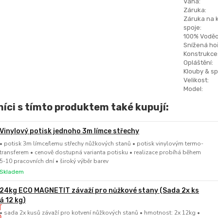
Váha:
Záruka:
Záruka na 
spoje:
100% Voděo
Snížená hoř
Konstrukce
Opláštění:
Klouby & sp
Velikost:
Model:
íci s tímto produktem také kupují:
Vinylový potisk jednoho 3m límce střechy
• potisk 3m límce/lemu střechy nůžkových stanů • potisk vinylovým termo-
transferem • cenově dostupná varianta potisku • realizace probíhá během
5-10 pracovních dní • široký výběr barev
Skladem
24kg ECO MAGNETIT závaží pro nůžkové stany (Sada 2x ks
á 12 kg)
• sada 2x kusů závaží pro kotvení nůžkových stanů • hmotnost: 2x 12kg •