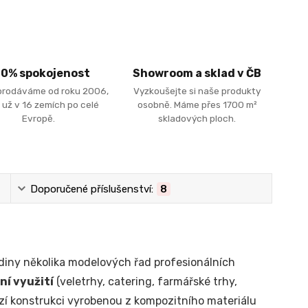
00% spokojenost
Showroom a sklad v ČB
prodáváme od roku 2006,
Vyzkoušejte si naše produkty
 už v 16 zemích po celé
osobně. Máme přes 1700 m²
Evropě.
skladových ploch.
Doporučené příslušenství:
8
odiny několika modelových řad profesionálních
ní využití
(veletrhy, catering, farmářské trhy,
ízí konstrukci vyrobenou z kompozitního materiálu