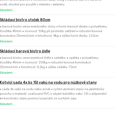
vodě, vhodný pro použití v interiéru i exteriéru
Skladem
Skládací bistro stolek 80cm
• barová bistro verze eventového stolu • horní masivní deska z polyetilenu,
tloušťka 45mm • nosnost: 50kg při plošném zatížení • robustní kovová
konstrukce 25mmx1mm • hmotnost: 8kg • výška horní desky: 110cm
Skladem
Skládací barová bistro židle
• barová bistro verze eventové židle • sedátko a opěrka z polyetilenu,
tloušťka 45mm • nosnost: 150kg • robustní kovová konstrukce
25mmx1mm • hmotnost: 6,2kg • výška sedáku: 70cm
Skladem
Kotvící sada 4x ks 15l vaků na vodu pro nůžkové stany
• sada 4x vaků na vodu nebo písek • rychlé ukotvení stanu na jakémkoliv
povrchu • materiál: svařované PVC • objem každého vaku: 15l • připevnění
ke konstrukci stanu pomocí popruhů se suchými zipy
Skladem