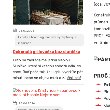
(cca. 70
Konstru
průměru 
kompozit
28.07.2026
PROFI EX
Eventy a branding: nápady, vychytávky a
vnitřním
inspirace
Dokonalá grilovačka bez sluníčka
Léto na zahradě má jednu slabinu.
Sluníčko, které si každou sobotu dělá, co
chce. Buď peče tak, že u grilu vydržíte pět
PROČ 
minut, nebo se objeví mrak a z...
číst celé
Ext
Pln
Pev
24.04.2026
Klo
Rozhovory se zákazníky RedX