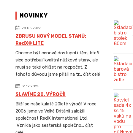
NOVINKY
28.05.2026
ZBRUSU NOVÝ MODEL STANŮ:
RedX® LITE
Chceme být cenově dostupní i těm, kteří
sice potřebují kvalitní nůžkové stany, ale
musí se také ohlížet na rozpočet. Z
tohoto důvodu jsme přišli na tr...
číst celé
31.12.2025
SLAVÍME 20. VÝROČÍ!
Blíží se naše kulaté 20leté výročí! V roce
2006 jsme ve Velké Británii založili
společnost RedX International Ltd.
Vznikla jako sesterská společno...
číst
celé