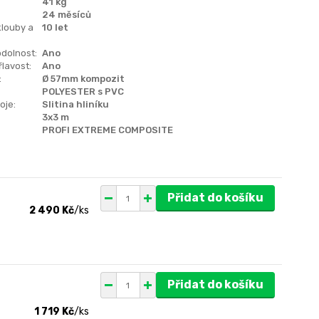
41 kg
24 měsíců
klouby a
10 let
dolnost:
Ano
lavost:
Ano
:
Ø 57mm kompozit
POLYESTER s PVC
oje:
Slitina hliníku
3x3 m
PROFI EXTREME COMPOSITE
Přidat do košíku
2 490 Kč
/
ks
Přidat do košíku
1 719 Kč
/
ks