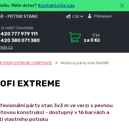
platku. Máte dotaz?
Kontaktujte nás
Ř – POTISK STANŮ
Přihlášení
CZK
 si rady? Zavolejte.
420 777 979 111
0
ks
za
0 Kč
+420 380 071 380
redx.cz
® PROFI EXTREME COMPOSITE
Nůžkový párty stan RedX®
ROFI EXTREME
fesionální párty stan 3x3 m ve verzi s pevnou
tovou konstrukcí - dostupný v 16 barvách a
í vlastního potisku