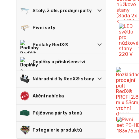
Stoly, židle, prodejní pulty
Pivní sety
Podlahy RedX®
Doplňky a příslušenství
Náhradní díly RedX® stany
Akční nabídka
Půjčovna párty stanů
Fotogalerie produktů