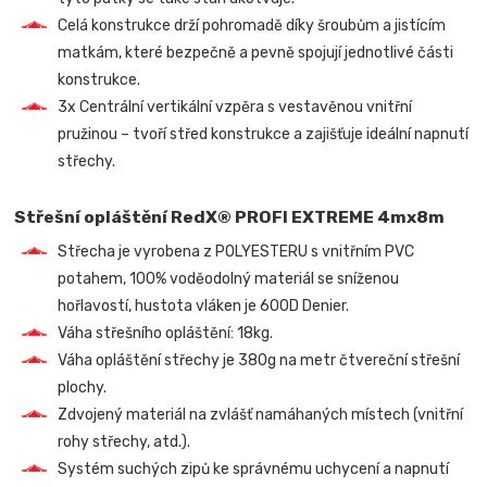
Celá konstrukce drží pohromadě díky šroubům a jistícím
matkám, které bezpečně a pevně spojují jednotlivé části
konstrukce.
3x Centrální vertikální vzpěra s vestavěnou vnitřní
pružinou – tvoří střed konstrukce a zajišťuje ideální napnutí
střechy.
Střešní opláštění RedX® PROFI EXTREME 4mx8m
Střecha je vyrobena z POLYESTERU s vnitřním PVC
potahem, 100% voděodolný materiál se sníženou
hořlavostí, hustota vláken je 600D Denier.
Váha střešního opláštění: 18kg.
Váha opláštění střechy je 380g na metr čtvereční střešní
plochy.
Zdvojený materiál na zvlášť namáhaných místech (vnitřní
rohy střechy, atd.).
Systém suchých zipů ke správnému uchycení a napnutí