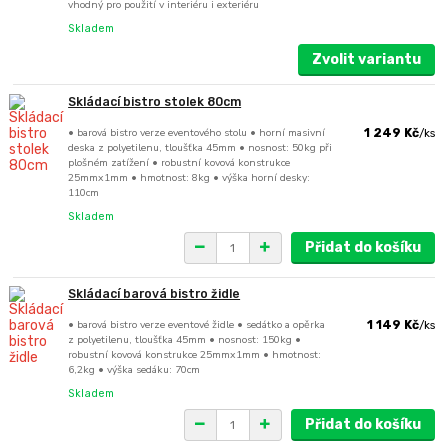
vhodný pro použití v interiéru i exteriéru
Skladem
Zvolit variantu
Skládací bistro stolek 80cm
• barová bistro verze eventového stolu • horní masivní
1 249 Kč
/
ks
deska z polyetilenu, tloušťka 45mm • nosnost: 50kg při
plošném zatížení • robustní kovová konstrukce
25mmx1mm • hmotnost: 8kg • výška horní desky:
110cm
Skladem
Přidat do košíku
Skládací barová bistro židle
• barová bistro verze eventové židle • sedátko a opěrka
1 149 Kč
/
ks
z polyetilenu, tloušťka 45mm • nosnost: 150kg •
robustní kovová konstrukce 25mmx1mm • hmotnost:
6,2kg • výška sedáku: 70cm
Skladem
Přidat do košíku