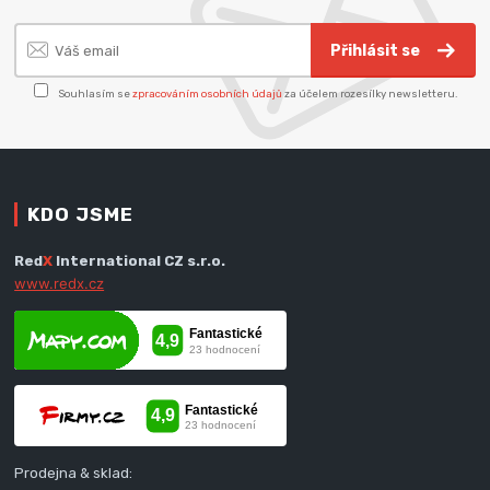
Přihlásit se
Souhlasím se
zpracováním osobních údajů
za účelem rozesílky newsletteru.
KDO JSME
Red
X
International CZ s.r.o.
www.redx.cz
Prodejna & sklad: