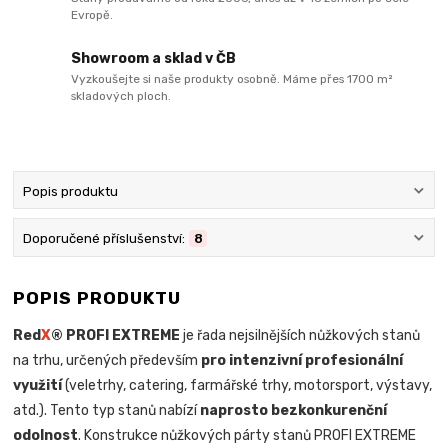
Evropě.
Showroom a sklad v ČB
Vyzkoušejte si naše produkty osobně. Máme přes 1700 m²
skladových ploch.
Popis produktu
Doporučené příslušenství:
8
POPIS PRODUKTU
Red
X
® PROFI EXTREME
je řada nejsilnějších nůžkových stanů
na trhu, určených především
pro intenzivní profesionální
využití
(veletrhy, catering, farmářské trhy, motorsport, výstavy,
atd.). Tento typ stanů nabízí
naprosto bezkonkurenční
odolnost
. Konstrukce nůžkových párty stanů PROFI EXTREME