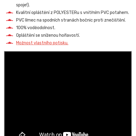
spoje!).
Kvalitní opláštění z POLYESTERu s vnitřním PVC potahem.
PVC límec na spodních stranách bočnic proti znečištění.
100% voděodolnost.
Opláštění se sníženou hořlavostí.
Možnost vlastního potisku.