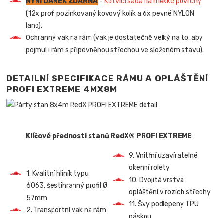
NYNÍ DÁREK ZDARMA
-
Kotvící sada na měkké povrchy
(12x profi pozinkovaný kovový kolík a 6x pevné NYLON
lano).
Ochranný vak na rám (vak je dostatečně velký na to, aby
pojmul i rám s připevněnou střechou ve složeném stavu).
DETAILNÍ SPECIFIKACE RÁMU A OPLÁŠTĚNÍ
PROFI EXTREME 4MX8M
Klíčové přednosti stanů RedX® PROFI EXTREME
9. Vnitřní uzavíratelné
okenní rolety
1. Kvalitní hliník typu
10. Dvojitá vrstva
6063, šestihranný profil Ø
opláštění v rozích střechy
57mm
11. Švy podlepeny TPU
2. Transportní vak na rám
páskou