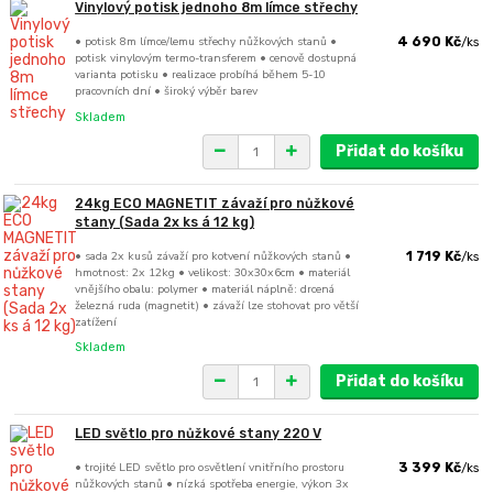
Vinylový potisk jednoho 8m límce střechy
• potisk 8m límce/lemu střechy nůžkových stanů •
4 690 Kč
/
ks
potisk vinylovým termo-transferem • cenově dostupná
varianta potisku • realizace probíhá během 5-10
pracovních dní • široký výběr barev
Skladem
Přidat do košíku
24kg ECO MAGNETIT závaží pro nůžkové
stany (Sada 2x ks á 12 kg)
• sada 2x kusů závaží pro kotvení nůžkových stanů •
1 719 Kč
/
ks
hmotnost: 2x 12kg • velikost: 30x30x6cm • materiál
vnějšího obalu: polymer • materiál náplně: drcená
železná ruda (magnetit) • závaží lze stohovat pro větší
zatížení
Skladem
Přidat do košíku
LED světlo pro nůžkové stany 220 V
• trojité LED světlo pro osvětlení vnitřního prostoru
3 399 Kč
/
ks
nůžkových stanů • nízká spotřeba energie, výkon 3x