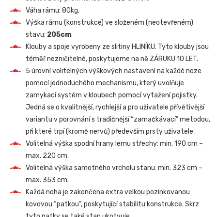
Váha rámu: 80kg.
Výška rámu (konstrukce) ve složeném (neotevřeném)
stavu:
205cm
.
Klouby a spoje vyrobeny ze slitiny HLINÍKU. Tyto klouby jsou
téměř nezničitelné, poskytujeme na ně ZÁRUKU 10 LET.
5 úrovní volitelných výškových nastavení na každé noze
pomocí jednoduchého mechanismu, který uvolňuje
zamykací systém v kloubech pomocí vytažení pojistky.
Jedná se o kvalitnější, rychlejší a pro uživatele přívětivější
variantu v porovnání s tradičnější “zamačkávací” metodou,
při které trpí (kromě nervů) především prsty uživatele.
Volitelná výška spodní hrany lemu střechy: min. 190 cm –
max. 220 cm.
Volitelná výška samotného vrcholu stanu: min. 323 cm –
max. 353 cm.
Každá noha je zakončena extra velkou pozinkovanou
kovovou “patkou”, poskytující stabilitu konstrukce. Skrz
tyto patky se také stan ukotvuje.