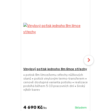
Vinylový potisk jednoho 8m límce střechy
24kg ECO M
stany (Sada
• potisk 8m límce/lemu střechy nůžkových
stanů • potisk vinylovým termo-transferem •
• sada 2x ku
cenově dostupná varianta potisku • realizace
stanů • hmotn
probíhá během 5-10 pracovních dní • široký
30x30x6cm • 
výběr barev
polymer • ma
ruda (magnet
větší zatížení
4 690 Kč
1 719 Kč
Skladem
/
ks
/