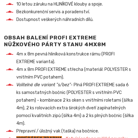
10 letou záruku na HLINÍKOVÉ klouby a spoje.
Bezkonkurenční servis a poradenství.
Dostupnost veškerých náhradních dílů.
OBSAH BALENÍ PROFI EXTREME
NŮŽKOVÉHO PÁRTY STANU 4MX8M
4m x 8m pevná hliníková konstrukce rámu (PROFI
EXTREME varianta).
4m x 8m PROFI EXTREME střecha (materiál: POLYESTER s
vnitřním PVC potahem).
Volitelně dle variant "s/bez"-
Plná PROFI EXTREME sada 6
ks samostatných bočnic (POLYESTER s vnitřním PVC
potahem) - kombinace 2 ks oken s vnitřními roletami (šířka
4m), 2 ks rolovacích extra širokých dveří zapínatelných
pomocí kvalitních zipů (šířka 4m) a 2 ks plných bočnic (šířka
4m).
Přepravní / úložný vak (taška) na bočnice.