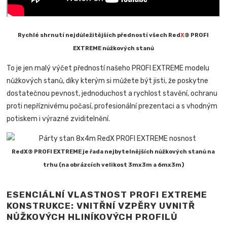
Rychlé shrnutí nejdůležitějších předností všech Red
X
® PROFI
EXTREME nůžkových stanů
To je jen malý výčet předností našeho PROFI EXTREME modelu
nůžkových stanů, díky kterým si můžete být jisti, že poskytne
dostatečnou pevnost, jednoduchost a rychlost stavění, ochranu
proti nepříznivému počasí, profesionální prezentaci a s vhodným
potiskem i výrazné zviditelnění.
RedX® PROFI EXTREME je řada nejbytelnějších nůžkových stanů na
trhu (na obrázcích velikost 3mx3m a 6mx3m)
ESENCIÁLNÍ VLASTNOST PROFI EXTREME
KONSTRUKCE: VNITŘNÍ VZPĚRY UVNITŘ
NŮŽKOVÝCH HLINÍKOVÝCH PROFILŮ