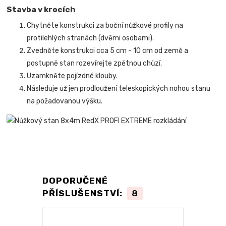
Stavba v krocích
Chytněte konstrukci za boční nůžkové profily na
protilehlých stranách (dvěmi osobami).
Zvedněte konstrukci cca 5 cm - 10 cm od země a
postupně stan rozevírejte zpětnou chůzí.
Uzamkněte pojízdné klouby.
Následuje už jen prodloužení teleskopických nohou stanu
na požadovanou výšku.
DOPORUČENÉ
PŘÍSLUŠENSTVÍ:
8