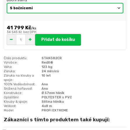
41 799 Kč
/
ks
34 545 Kč
bez DPH
Přidat do košíku
Číslo produktu:
STAN382CR
Výrobce:
RedX®
Váha:
123 kg
Záruka:
24 měsíců
Záruka na klouby a
10 let
spoje:
100% Voděodolnost:
Ano
Snížená hořlavost:
Ano
Konstrukce:
Ø 57mm hliník
Opláštění:
POLYESTER s PVC
Klouby & spoje:
Slitina hliníku
Velikost:
4x8 m
Model:
PROFI EXTREME
Zákazníci s tímto produktem také kupují: