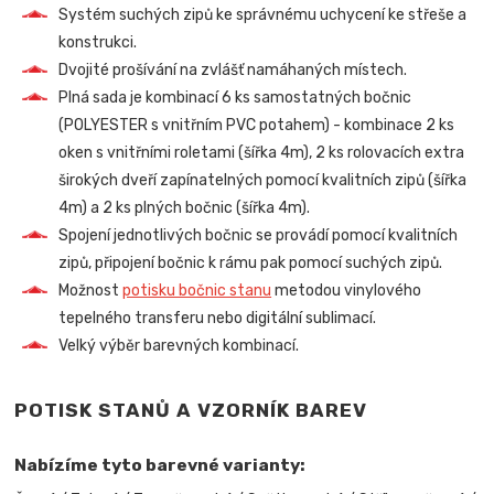
Systém suchých zipů ke správnému uchycení ke střeše a
konstrukci.
Dvojité prošívání na zvlášť namáhaných místech.
Plná sada je kombinací 6 ks samostatných bočnic
(POLYESTER s vnitřním PVC potahem) - kombinace 2 ks
oken s vnitřními roletami (šířka 4m), 2 ks rolovacích extra
širokých dveří zapínatelných pomocí kvalitních zipů (šířka
4m) a 2 ks plných bočnic (šířka 4m).
Spojení jednotlivých bočnic se provádí pomocí kvalitních
zipů, připojení bočnic k rámu pak pomocí suchých zipů.
Možnost
potisku bočnic stanu
metodou vinylového
tepelného transferu nebo digitální sublimací.
Velký výběr barevných kombinací.
POTISK STANŮ A VZORNÍK BAREV
Nabízíme tyto barevné varianty: