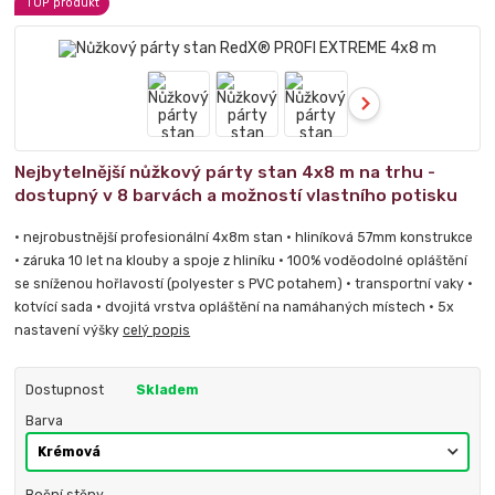
TOP produkt
Nejbytelnější nůžkový párty stan 4x8 m na trhu -
dostupný v 8 barvách a možností vlastního potisku
• nejrobustnější profesionální 4x8m stan • hliníková 57mm konstrukce
• záruka 10 let na klouby a spoje z hliníku • 100% voděodolné opláštění
se sníženou hořlavostí (polyester s PVC potahem) • transportní vaky •
kotvící sada • dvojitá vrstva opláštění na namáhaných místech • 5x
nastavení výšky
celý popis
Dostupnost
Skladem
Barva
Boční stěny