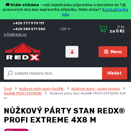
🚚 Stále stíháme
- vaši objednávku připravíme a doručíme do 1-2
pracovních dnů bez expresního příplatku. Máte dotaz?
Kontaktujte
nás
+420 777 979 111
0
ks
+420 380 071 380
CZK
za
0 Kč
info@redx.cz
Menu
Hledat
Úvod
Nůžkové párty stany RedX®
Nůžkové stany - podle modelu
RedX® PROFI EXTREME
Nůžkový párty stan RedX® PROFI EXTREME 4x8
m
NŮŽKOVÝ PÁRTY STAN REDX®
PROFI EXTREME 4X8 M