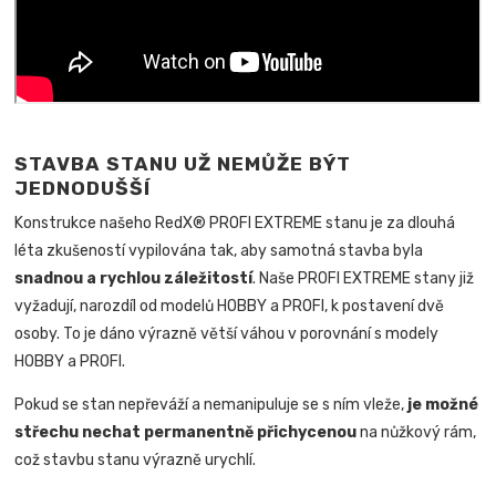
STAVBA STANU UŽ NEMŮŽE BÝT
JEDNODUŠŠÍ
Konstrukce našeho RedX® PROFI EXTREME stanu je za dlouhá
léta zkušeností vypilována tak, aby samotná stavba byla
snadnou a rychlou záležitostí
.
Naše PROFI EXTREME stany již
vyžadují, narozdíl od modelů HOBBY a PROFI, k postavení dvě
osoby. To je dáno výrazně větší váhou v porovnání s modely
HOBBY a PROFI.
Pokud se stan nepřeváží a nemanipuluje se s ním vleže,
je možné
střechu nechat permanentně přichycenou
na nůžkový rám,
což stavbu stanu výrazně urychlí.