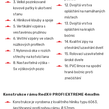
3. Velké pozinkované
12. Dvojitá vrstva
kovové patky k ukotvení
opláštění na namáhaných
stanu
místech
4. Hliníkové klouby a spoje
13. Dvojitá vrstva
5. Vertikální vzpěra s
opláštění na krajích
vestavěnou pružinou
bočnic
6. Vnitřní vzpěry ve všech
14. Kvalitní zipy na
nůžkových profilech
otevírání/uzavírání dveří
7. Nylonová oka v rozích
15. Rolovací uzavíratelné
střechy na kotvící lana
široké dveře
8. Nastavitelná výška -
16. PVC límce na spodní
5x výškových pozic
hraně bočnic proti
znečištění
Konstrukce rámu RedX® PROFI EXTREME 4mx8m
Konstrukce je vyrobena z kvalitního hliníku typu 6063,
šestihranný profil nohou rámu, Ø 57mm.