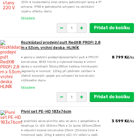
10W • nastavitelný úhel sklonu jednotlivých lamp • IP
ochrana: IP66 • jednoduché uchycení na vertikální
vzpěru střechy stanu
Skladem
Přidat do košíku
Rozkládací prodejní pult RedX® PROFI 2,8
m x 53cm, vrchní deska: HLINÍK
• pevný a stabilní prodejní/prezentační pult • PROFI
8 799 Kč
/
ks
konstrukce, 6063 hliník a nylonové klouby • vrchní
deska o rozměrech 53cmx280cm tvořena hliníkovými
segmenty • nosnost: 120kg při plošném zatížení •
včetně kovových spojek pro uchycení ke konstrukci
nůžkového stanu
Skladem
Přidat do košíku
Pivní set PE-HD 183x76cm
• praktická verze pivního setu ve verzi z polyetilenu •
3 599 Kč
/
ks
obsahuje 1x stůl 183cmx76cm a 2x lavice 183cmx28cm
• robustní kovová konstrukce 25mm (19mm)x1mm •
hmotnost sady: 29kg • odolný vůči UV záření a vodě,