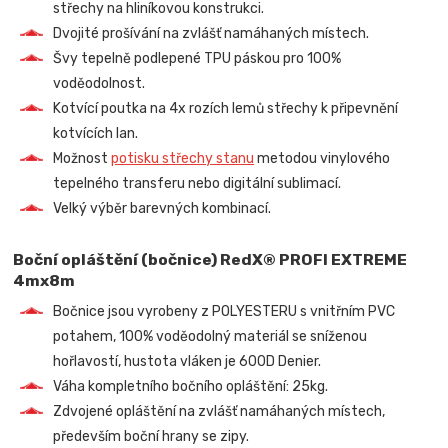
střechy na hliníkovou konstrukci.
Dvojité prošívání na zvlášť namáhaných místech.
Švy tepelně podlepené TPU páskou pro 100%
voděodolnost.
Kotvící poutka na 4x rozích lemů střechy k připevnění
kotvících lan.
Možnost
potisku střechy stanu
metodou vinylového
tepelného transferu nebo digitální sublimací.
Velký výběr barevných kombinací.
Boční opláštění (bočnice) RedX® PROFI EXTREME
4mx8m
Bočnice jsou vyrobeny z POLYESTERU s vnitřním PVC
potahem, 100% voděodolný materiál se sníženou
hořlavostí, hustota vláken je 600D Denier.
Váha kompletního bočního opláštění: 25kg.
Zdvojené opláštění na zvlášť namáhaných místech,
především boční hrany se zipy.