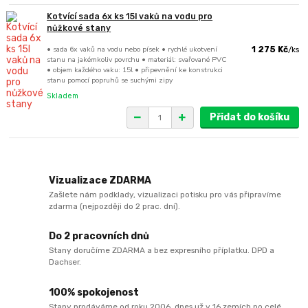
Kotvící sada 6x ks 15l vaků na vodu pro
nůžkové stany
• sada 6x vaků na vodu nebo písek • rychlé ukotvení
1 275 Kč
/
ks
stanu na jakémkoliv povrchu • materiál: svařované PVC
• objem každého vaku: 15l • připevnění ke konstrukci
stanu pomocí popruhů se suchými zipy
Skladem
Přidat do košíku
Vizualizace ZDARMA
Zašlete nám podklady, vizualizaci potisku pro vás připravíme
zdarma (nejpozději do 2 prac. dní).
Do 2 pracovních dnů
Stany doručíme ZDARMA a bez expresního příplatku. DPD a
Dachser.
100% spokojenost
Stany prodáváme od roku 2006, dnes už v 16 zemích po celé