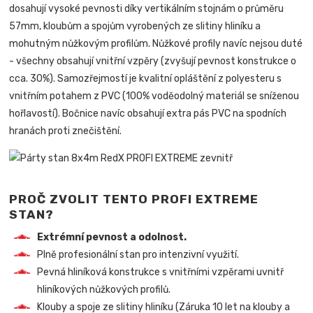
dosahují vysoké pevnosti díky vertikálním stojnám o průměru
57mm, kloubům a spojům vyrobených ze slitiny hliníku a
mohutným nůžkovým profilům. Nůžkové profily navíc nejsou duté
- všechny obsahují vnitřní vzpěry (zvyšují pevnost konstrukce o
cca. 30%). Samozřejmostí je kvalitní opláštění z polyesteru s
vnitřním potahem z PVC (100% voděodolný materiál se sníženou
hořlavostí). Bočnice navíc obsahují extra pás PVC na spodních
hranách proti znečištění.
PROČ ZVOLIT TENTO PROFI EXTREME
STAN?
Extrémní pevnost a odolnost.
Plně profesionální stan pro intenzivní využití.
Pevná hliníková konstrukce s vnitřními vzpěrami uvnitř
hliníkových nůžkových profilů.
Klouby a spoje ze slitiny hliníku (Záruka 10 let na klouby a