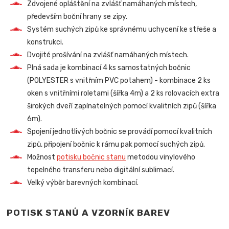
Zdvojené opláštění na zvlášť namáhaných místech,
především boční hrany se zipy.
Systém suchých zipů ke správnému uchycení ke střeše a
konstrukci.
Dvojité prošívání na zvlášť namáhaných místech.
Plná sada je kombinací 4 ks samostatných bočnic
(POLYESTER s vnitřním PVC potahem) - kombinace 2 ks
oken s vnitřními roletami (šířka 4m) a 2 ks rolovacích extra
širokých dveří zapínatelných pomocí kvalitních zipů (šířka
6m).
Spojení jednotlivých bočnic se provádí pomocí kvalitních
zipů, připojení bočnic k rámu pak pomocí suchých zipů.
Možnost
potisku bočnic stanu
metodou vinylového
tepelného transferu nebo digitální sublimací.
Velký výběr barevných kombinací.
POTISK STANŮ A VZORNÍK BAREV