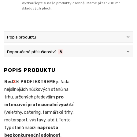
Vyzkoušejte si naše produkty osobně. Máme přes 1700 m²
skladových ploch.
Popis produktu
Doporučené příslušenství:
8
POPIS PRODUKTU
Red
X
® PROFI EXTREME
je řada
nejsilnějších nůžkových stanů na
trhu, určených především
pro
intenzivní profesionální využití
(veletrhy, catering, farmářské trhy,
motorsport, výstavy, atd.). Tento
typ stanů nabízí
naprosto
bezkonkurenční odolnost
.