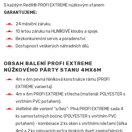
S každým RedX® PROFI EXTREME nůžkovým stanem
GARANTUJEME:
24 měsíční záruku.
10 letou záruku na HLINÍKOVÉ klouby a spoje.
Bezkonkurenční servis a poradenství.
Dostupnost veškerých náhradních dílů.
OBSAH BALENÍ PROFI EXTREME
NŮŽKOVÉHO PÁRTY STANU 4MX6M
4m x 6m pevná hliníková konstrukce rámu (PROFI
EXTREME varianta).
4m x 6m PROFI EXTREME střecha (materiál: POLYESTER s
vnitřním PVC potahem).
Volitelně dle variant "s/bez"-
Plná PROFI EXTREME sada 4
ks samostatných bočnic (POLYESTER s vnitřním PVC
potahem) - kombinace 2 ks oken s vnitřními roletami (šířka
4m) a 2 ks rolovacích extra širokých dveří zapínatelných