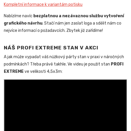
Kompletní informace k variantám potisku
Nabízíme navíc
bezplatnou a nezávaznou službu vytvoření
grafického návrhu
. Stačí nám jen zaslat loga a sdělit nám co
nejvíce informací o požadavcích. Zbytek již zařídíme!
NÁŠ PROFI EXTREME STAN V AKCI
A jak může vypadat váš nůžkový párty stan v praxi v náročných
podmínkách? Třeba právě takhle. Ve videu je použit stan
PROFI
EXTREME
ve velikosti 4,5x3m: