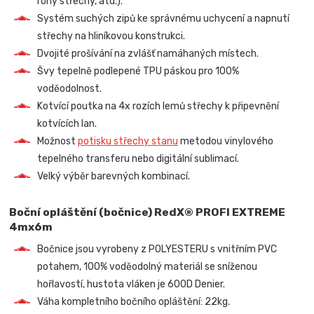
rohy střechy, atd.).
Systém suchých zipů ke správnému uchycení a napnutí
střechy na hliníkovou konstrukci.
Dvojité prošívání na zvlášť namáhaných místech.
Švy tepelně podlepené TPU páskou pro 100%
voděodolnost.
Kotvící poutka na 4x rozích lemů střechy k připevnění
kotvících lan.
Možnost
potisku střechy stanu
metodou vinylového
tepelného transferu nebo digitální sublimací.
Velký výběr barevných kombinací.
Boční opláštění (bočnice) RedX® PROFI EXTREME
4mx6m
Bočnice jsou vyrobeny z POLYESTERU s vnitřním PVC
potahem, 100% voděodolný materiál se sníženou
hořlavostí, hustota vláken je 600D Denier.
Váha kompletního bočního opláštění: 22kg.