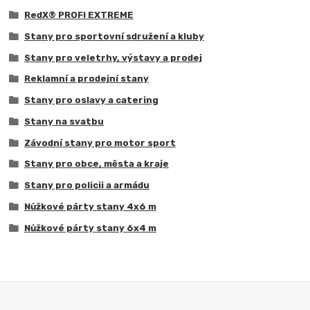
RedX® PROFI EXTREME
Stany pro sportovní sdružení a kluby
Stany pro veletrhy, výstavy a prodej
Reklamní a prodejní stany
Stany pro oslavy a catering
Stany na svatbu
Závodní stany pro motor sport
Stany pro obce, města a kraje
Stany pro policii a armádu
Nůžkové párty stany 4x6 m
Nůžkové párty stany 6x4 m