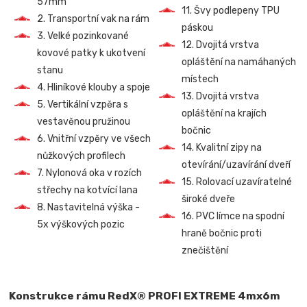
57mm
11. Švy podlepeny TPU
2. Transportní vak na rám
páskou
3. Velké pozinkované
12. Dvojitá vrstva
kovové patky k ukotvení
opláštění na namáhaných
stanu
místech
4. Hliníkové klouby a spoje
13. Dvojitá vrstva
5. Vertikální vzpěra s
opláštění na krajích
vestavěnou pružinou
bočnic
6. Vnitřní vzpěry ve všech
14. Kvalitní zipy na
nůžkových profilech
otevírání/uzavírání dveří
7. Nylonová oka v rozích
15. Rolovací uzavíratelné
střechy na kotvící lana
široké dveře
8. Nastavitelná výška -
16. PVC límce na spodní
5x výškových pozic
hraně bočnic proti
znečištění
Konstrukce rámu RedX® PROFI EXTREME 4mx6m