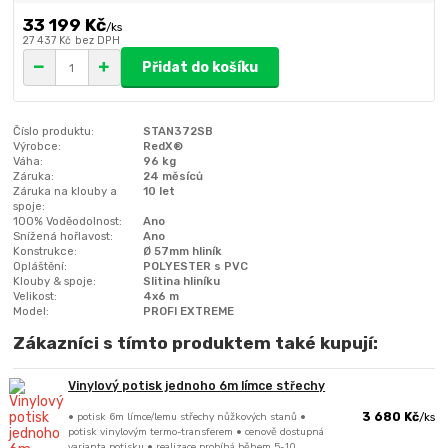
33 199 Kč
/
ks
27 437 Kč
bez DPH
Přidat do košíku
Číslo produktu:
STAN372SB
Výrobce:
RedX®
Váha:
96 kg
Záruka:
24 měsíců
Záruka na klouby a
10 let
spoje:
100% Voděodolnost:
Ano
Snížená hořlavost:
Ano
Konstrukce:
Ø 57mm hliník
Opláštění:
POLYESTER s PVC
Klouby & spoje:
Slitina hliníku
Velikost:
4x6 m
Model:
PROFI EXTREME
Zákazníci s tímto produktem také kupují:
Vinylový potisk jednoho 6m límce střechy
• potisk 6m límce/lemu střechy nůžkových stanů •
3 680 Kč
/
ks
potisk vinylovým termo-transferem • cenově dostupná
varianta potisku • realizace probíhá během 5-10