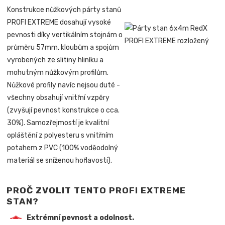
Konstrukce nůžkových párty stanů
PROFI EXTREME dosahují vysoké
pevnosti díky vertikálním stojnám o
průměru 57mm, kloubům a spojům
vyrobených ze slitiny hliníku a
mohutným nůžkovým profilům.
Nůžkové profily navíc nejsou duté -
všechny obsahují vnitřní vzpěry
(zvyšují pevnost konstrukce o cca.
30%). Samozřejmostí je kvalitní
opláštění z polyesteru s vnitřním
potahem z PVC (100% voděodolný
materiál se sníženou hořlavostí).
PROČ ZVOLIT TENTO PROFI EXTREME
STAN?
Extrémní pevnost a odolnost.