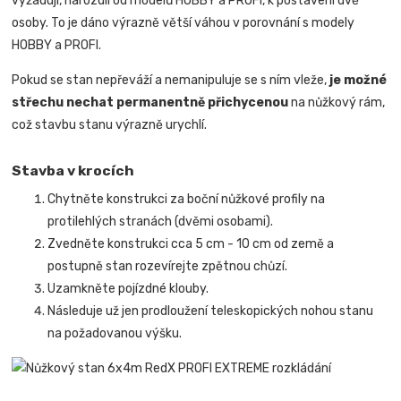
vyžadují, narozdíl od modelů HOBBY a PROFI, k postavení dvě
osoby. To je dáno výrazně větší váhou v porovnání s modely
HOBBY a PROFI.
Pokud se stan nepřeváží a nemanipuluje se s ním vleže,
je možné
střechu nechat permanentně přichycenou
na nůžkový rám,
což stavbu stanu výrazně urychlí.
Stavba v krocích
Chytněte konstrukci za boční nůžkové profily na
protilehlých stranách (dvěmi osobami).
Zvedněte konstrukci cca 5 cm - 10 cm od země a
postupně stan rozevírejte zpětnou chůzí.
Uzamkněte pojízdné klouby.
Následuje už jen prodloužení teleskopických nohou stanu
na požadovanou výšku.