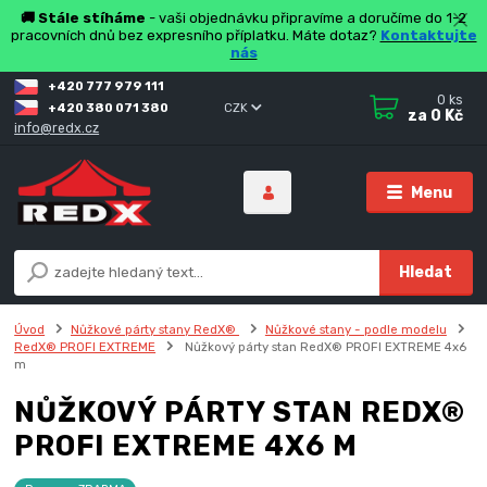
🚚 Stále stíháme
- vaši objednávku připravíme a doručíme do 1-2
pracovních dnů bez expresního příplatku. Máte dotaz?
Kontaktujte
nás
+420 777 979 111
0
ks
+420 380 071 380
CZK
za
0 Kč
info@redx.cz
Menu
Hledat
Úvod
Nůžkové párty stany RedX®
Nůžkové stany - podle modelu
RedX® PROFI EXTREME
Nůžkový párty stan RedX® PROFI EXTREME 4x6
m
NŮŽKOVÝ PÁRTY STAN REDX®
PROFI EXTREME 4X6 M