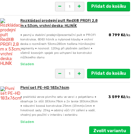
Přidat do košíku
Rozkládací prodejní pult RedX® PROFI 2,8
m x 53cm, vrchní deska: HLINÍK
• pevný a stabilní prodejní/prezentační pult • PROFI
8 799 Kč
/
ks
konstrukce, 6063 hliník a nylonové klouby • vrchní
deska o rozměrech 53cmx280cm tvořena hliníkovými
segmenty • nosnost: 120kg při plošném zatížení •
včetně kovových spojek pro uchycení ke konstrukci
nůžkového stanu
Skladem
Přidat do košíku
Pivní set PE-HD 183x76cm
• praktická verze pivního setu ve verzi z polyetilenu •
3 599 Kč
/
ks
obsahuje 1x stůl 183cmx76cm a 2x lavice 183cmx28cm
• robustní kovová konstrukce 25mm (19mm)x1mm •
hmotnost sady: 29kg • odolný vůči UV záření a vodě,
vhodný pro použití v interiéru i exteriéru
Skladem
Zvolit variantu