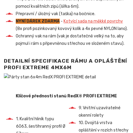
pomocí kvalitních zipů (šířka 6m).
Přepravní / úložný vak (taška) na bočnice.
NYNÍ DÁREK ZDARMA
-
Kotvící sada na měkké povrchy
(8x profi pozinkovaný kovový kolík a 4x pevné NYLON lano).
Ochranný vak na rám (vak je dostatečně velký na to, aby
pojmul i rám s připevněnou střechou ve složeném stavu).
DETAILNÍ SPECIFIKACE RÁMU A OPLÁŠTĚNÍ
PROFI EXTREME 4MX6M
Klíčové přednosti stanů RedX® PROFI EXTREME
9. Vnitřní uzavíratelné
okenní rolety
1. Kvalitní hliník typu
10. Dvojitá vrstva
6063, šestihranný profil Ø
opláštění v rozích střechy