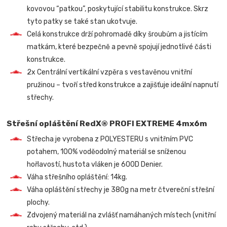
kovovou “patkou”, poskytující stabilitu konstrukce. Skrz
tyto patky se také stan ukotvuje.
Celá konstrukce drží pohromadě díky šroubům a jistícím
matkám, které bezpečně a pevně spojují jednotlivé části
konstrukce.
2x Centrální vertikální vzpěra s vestavěnou vnitřní
pružinou – tvoří střed konstrukce a zajišťuje ideální napnutí
střechy.
Střešní opláštění RedX® PROFI EXTREME 4mx6m
Střecha je vyrobena z POLYESTERU s vnitřním PVC
potahem, 100% voděodolný materiál se sníženou
hořlavostí, hustota vláken je 600D Denier.
Váha střešního opláštění: 14kg.
Váha opláštění střechy je 380g na metr čtvereční střešní
plochy.
Zdvojený materiál na zvlášť namáhaných místech (vnitřní