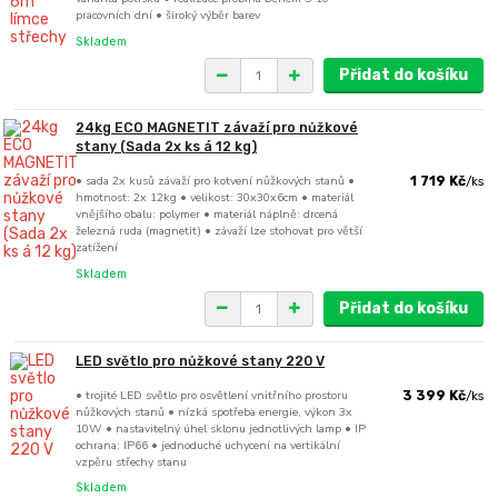
pracovních dní • široký výběr barev
Skladem
Přidat do košíku
24kg ECO MAGNETIT závaží pro nůžkové
stany (Sada 2x ks á 12 kg)
• sada 2x kusů závaží pro kotvení nůžkových stanů •
1 719 Kč
/
ks
hmotnost: 2x 12kg • velikost: 30x30x6cm • materiál
vnějšího obalu: polymer • materiál náplně: drcená
železná ruda (magnetit) • závaží lze stohovat pro větší
zatížení
Skladem
Přidat do košíku
LED světlo pro nůžkové stany 220 V
• trojité LED světlo pro osvětlení vnitřního prostoru
3 399 Kč
/
ks
nůžkových stanů • nízká spotřeba energie, výkon 3x
10W • nastavitelný úhel sklonu jednotlivých lamp • IP
ochrana: IP66 • jednoduché uchycení na vertikální
vzpěru střechy stanu
Skladem