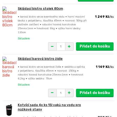
Skládací bistro stolek 80cm
• barová bistro verze eventového stolu • horní masivní
1 249 Kč
/
ks
deska z polyetilenu, tloušťka 45mm • nosnost: 50kg při
plošném zatížení • robustní kovová konstrukce
25mmx1mm • hmotnost: 8kg • výška horní desky:
110cm
Skladem
Přidat do košíku
Skládací barová bistro židle
• barová bistro verze eventové židle • sedátko a opěrka
1 149 Kč
/
ks
z polyetilenu, tloušťka 45mm • nosnost: 150kg •
robustní kovová konstrukce 25mmx1mm • hmotnost:
6,2kg • výška sedáku: 70cm
Skladem
Přidat do košíku
Kotvící sada 4x ks 15l vaků na vodu pro
nůžkové stany