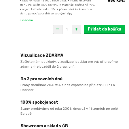
• sada 4x vaků na vodu nebo písek • rychlé ukotvení
850 Kč
/
ks
stanu na jakémkoliv povrchu • materiál: svařované PVC
• objem každého vaku: 15l • připevnění ke konstrukci
stanu pomocí popruhů se suchými zipy
Skladem
Přidat do košíku
Vizualizace ZDARMA
Zašlete nám podklady, vizualizaci potisku pro vás připravíme
zdarma (nejpozději do 2 prac. dní).
Do 2 pracovních dnů
Stany doručíme ZDARMA a bez expresního příplatku. DPD a
Dachser.
100% spokojenost
Stany prodáváme od roku 2006, dnes už v 16 zemích po celé
Evropě.
Showroom a sklad v ČB