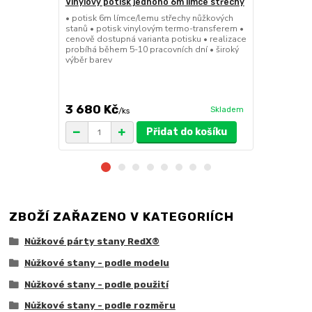
Vinylový potisk jednoho 6m límce střechy
24kg ECO M
stany (Sada
• potisk 6m límce/lemu střechy nůžkových
stanů • potisk vinylovým termo-transferem •
• sada 2x ku
cenově dostupná varianta potisku • realizace
stanů • hmotn
probíhá během 5-10 pracovních dní • široký
30x30x6cm • 
výběr barev
polymer • ma
ruda (magnet
větší zatížení
3 680 Kč
1 719 Kč
Skladem
/
ks
/
Přidat do košíku
ZBOŽÍ ZAŘAZENO V KATEGORIÍCH
Nůžkové párty stany RedX®
Nůžkové stany - podle modelu
Nůžkové stany - podle použití
Nůžkové stany - podle rozměru