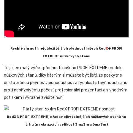
Rychlé shrnutí nejdůležitějších předností všech Red
X
® PROFI
EXTREME nůžkových stanů
To je jen malý výčet předností našeho PROFI EXTREME modelu
nůžkových stanů, díky kterým si můžete být jisti, že poskytne
dostatečnou pevnost, jednoduchost a rychlost stavění, ochranu
proti nepříznivému počasí, profesionální prezentaci a s vhodným
potiskem i výrazné zviditelnění.
RedX® PROFI EXTREME je řada nejbytelnějších nůžkových stanů na
trhu (na obrázcích velikost 3mx3m a 6mx3m)