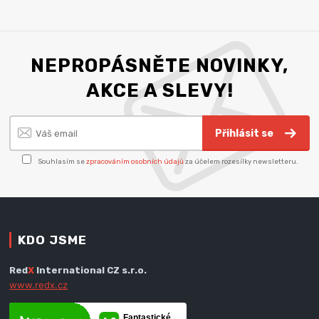
NEPROPÁSNĚTE NOVINKY,
AKCE A SLEVY!
Přihlásit se
Souhlasím se
zpracováním osobních údajů
za účelem rozesílky newsletteru.
KDO JSME
Red
X
International CZ s.r.o.
www.redx.cz