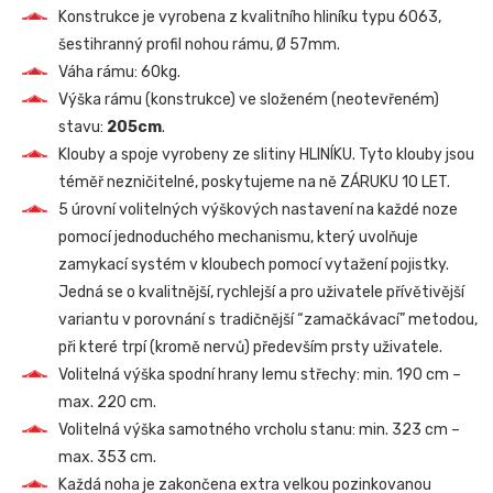
Konstrukce je vyrobena z kvalitního hliníku typu 6063,
šestihranný profil nohou rámu, Ø 57mm.
Váha rámu: 60kg.
Výška rámu (konstrukce) ve složeném (neotevřeném)
stavu:
205cm
.
Klouby a spoje vyrobeny ze slitiny HLINÍKU. Tyto klouby jsou
téměř nezničitelné, poskytujeme na ně ZÁRUKU 10 LET.
5 úrovní volitelných výškových nastavení na každé noze
pomocí jednoduchého mechanismu, který uvolňuje
zamykací systém v kloubech pomocí vytažení pojistky.
Jedná se o kvalitnější, rychlejší a pro uživatele přívětivější
variantu v porovnání s tradičnější “zamačkávací” metodou,
při které trpí (kromě nervů) především prsty uživatele.
Volitelná výška spodní hrany lemu střechy: min. 190 cm –
max. 220 cm.
Volitelná výška samotného vrcholu stanu: min. 323 cm –
max. 353 cm.
Každá noha je zakončena extra velkou pozinkovanou