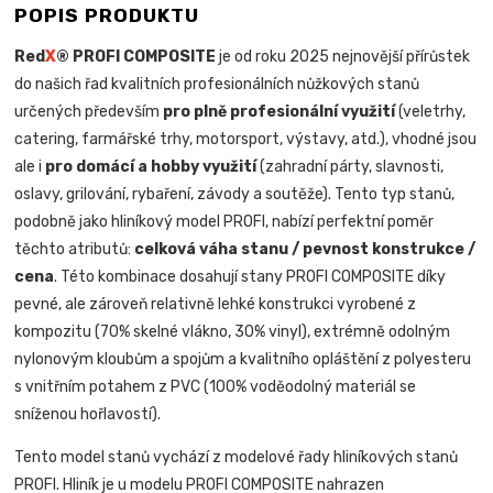
POPIS PRODUKTU
Red
X
® PROFI COMPOSITE
je od roku 2025 nejnovější přírůstek
do našich řad kvalitních profesionálních nůžkových stanů
určených především
pro plně profesionální využití
(veletrhy,
catering, farmářské trhy, motorsport, výstavy, atd.), vhodné jsou
ale i
pro domácí a hobby využití
(zahradní párty, slavnosti,
oslavy, grilování, rybaření, závody a soutěže). Tento typ stanů,
podobně jako hliníkový model PROFI, nabízí perfektní poměr
těchto atributů:
celková váha stanu / pevnost konstrukce /
cena
. Této kombinace dosahují stany PROFI COMPOSITE díky
pevné, ale zároveň relativně lehké konstrukci vyrobené z
kompozitu (70% skelné vlákno, 30% vinyl), extrémně odolným
nylonovým kloubům a spojům a kvalitního opláštění z polyesteru
s vnitřním potahem z PVC (100% voděodolný materiál se
sníženou hořlavostí).
Tento model stanů vychází z modelové řady hliníkových stanů
PROFI. Hliník je u modelu PROFI COMPOSITE nahrazen