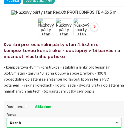
Novinka
Doprava ZDARMA
Kvalitní profesionální párty stan 4,5x3 m s
kompozitovou konstrukcí - dostupný v 13 barvách a
možností vlastního potisku
• kompozitová 45mm konstrukce • stabilní a lehký profesionální
3x4,5m stan • záruka 10 let na klouby a spoje z nylonu • 100%
voděodolné opláštění se sníženou hořlavostí (polyester s PVC
potahem) • vak na kolečkách • kotvící sada • dvojitá vrstva opláštění na
namáhaných místech • 5x nastavení výšky
celý popis
Dostupnost
Skladem
Barva