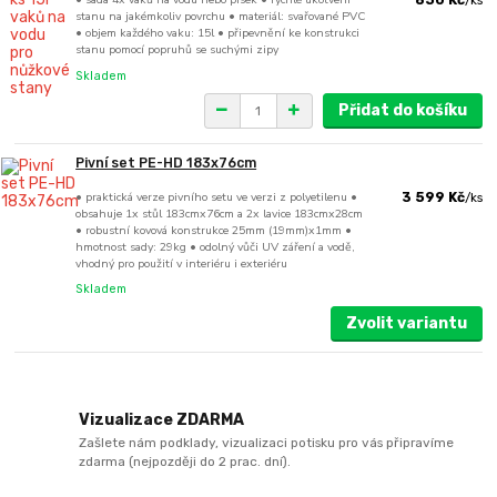
850 Kč
/
ks
stanu na jakémkoliv povrchu • materiál: svařované PVC
• objem každého vaku: 15l • připevnění ke konstrukci
stanu pomocí popruhů se suchými zipy
Skladem
Přidat do košíku
Pivní set PE-HD 183x76cm
• praktická verze pivního setu ve verzi z polyetilenu •
3 599 Kč
/
ks
obsahuje 1x stůl 183cmx76cm a 2x lavice 183cmx28cm
• robustní kovová konstrukce 25mm (19mm)x1mm •
hmotnost sady: 29kg • odolný vůči UV záření a vodě,
vhodný pro použití v interiéru i exteriéru
Skladem
Zvolit variantu
Vizualizace ZDARMA
Zašlete nám podklady, vizualizaci potisku pro vás připravíme
zdarma (nejpozději do 2 prac. dní).