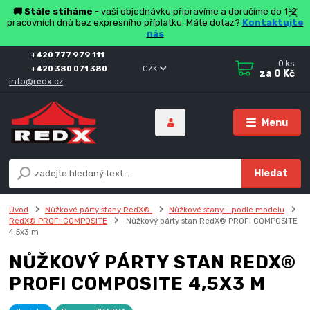
🚚 Stále stíháme
- vaši objednávku připravíme a doručíme do 1-2
pracovních dnů bez expresního příplatku. Máte dotaz?
Kontaktujte
nás
+420 777 979 111
0
ks
+420 380 071 380
CZK
za
0 Kč
info@redx.cz
Menu
Hledat
Úvod
Nůžkové párty stany RedX®
Nůžkové stany - podle modelu
RedX® PROFI COMPOSITE
Nůžkový párty stan RedX® PROFI COMPOSITE
4,5x3 m
NŮŽKOVÝ PÁRTY STAN REDX®
PROFI COMPOSITE 4,5X3 M