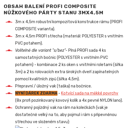
OBSAH BALENÍ PROFI COMPOSITE
NŮŽKOVÉHO PÁRTY STANU 3MX4,5M
3m x 4,5m robustní kompozitová konstrukce rámu (PROFI
COMPOSITE varianta).
3m x 4,5m PROFI střecha (materiál: POLYESTER s vnitřním
PVC potahem).
Volitelně dle variant "s/bez"-
Plná PROFI sada 4 ks
samostatných bočnic (POLYESTER s vnitřním PVC
potahem) - kombinace 2 ks oken s vnitřními roletami (šířka
3m) a 2 ks rolovacích extra širokých dveří zapínatelných
pomocí kvalitních zipů (šířka 4,5m).
Přepravní / úložný vak (taška) na bočnice.
NYNÍ DÁREK ZDARMA
-
Kotvící sada na měkké povrchy
(8x profi pozinkovaný kovový kolík a 4x pevné NYLON lano).
Ochranný pojízdný vak na rám na kolečkách (vak je
dostatečně velký na to, aby pojmul i rám s připevněnou
střechou ve složeném stavu):