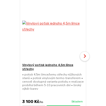
Vinylový potisk jednoho 4,5m límce
24kg ECO M
střechy
stany (Sada
• potisk 4,5m límce/lemu střechy nůžkových
• sada 2x ku
stanů • potisk vinylovým termo-transferem •
stanů • hmotn
cenově dostupná varianta potisku • realizace
30x30x6cm • 
probíhá během 5-10 pracovních dní • široký
polymer • ma
výběr barev
ruda (magnet
větší zatížení
3 100 Kč
1 719 Kč
Skladem
/
ks
/