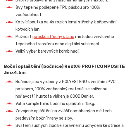
Dvojité prošívání na zvlášť namáhaných místech.
Švy tepelně podlepené TPU páskou pro 100%
voděodolnost.
Kotvící poutka na 4x rozích lemů střechy k připevnění
kotvících lan.
Možnost
potisku střechy stanu
metodou vinylového
tepelného transferu nebo digitální sublimací.
Velký výběr barevných kombinací.
Boční opláštění (bočnice) RedX® PROFI COMPOSITE
3mx4,5m
Bočnice jsou vyrobeny z POLYESTERU s vnitřním PVC
potahem, 100% voděodolný materiál se sníženou
hořlavostí, hustota vláken je 600D Denier.
Váha kompletního bočního opláštění: 15kg.
Zdvojené opláštění na zvlášť namáhaných místech,
především boční hrany se zipy.
Systém suchých zipů ke správnému uchycení ke střeše a