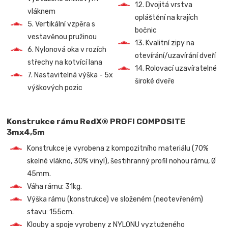
12. Dvojitá vrstva
vláknem
opláštění na krajích
5. Vertikální vzpěra s
bočnic
vestavěnou pružinou
13. Kvalitní zipy na
6. Nylonová oka v rozích
otevírání/uzavírání dveří
střechy na kotvící lana
14. Rolovací uzavíratelné
7. Nastavitelná výška - 5x
široké dveře
výškových pozic
Konstrukce rámu RedX® PROFI COMPOSITE
3mx4,5m
Konstrukce je vyrobena z kompozitního materiálu (70%
skelné vlákno, 30% vinyl), šestihranný profil nohou rámu, Ø
45mm.
Váha rámu: 31kg.
Výška rámu (konstrukce) ve složeném (neotevřeném)
stavu: 155cm.
Klouby a spoje vyrobeny z NYLONU vyztuženého