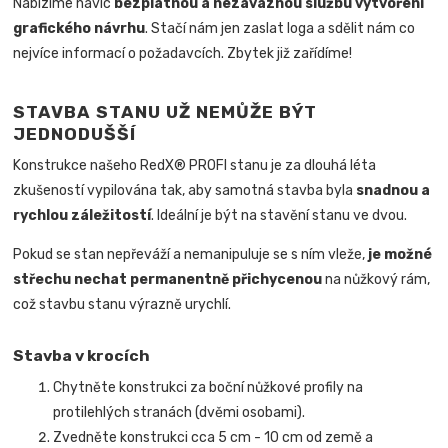
Nabízíme navíc
bezplatnou a nezávaznou službu vytvoření
grafického návrhu
. Stačí nám jen zaslat loga a sdělit nám co
nejvíce informací o požadavcích. Zbytek již zařídíme!
STAVBA STANU UŽ NEMŮŽE BÝT
JEDNODUŠŠÍ
Konstrukce našeho RedX® PROFI stanu je za dlouhá léta
zkušeností vypilována tak, aby samotná stavba byla
snadnou a
rychlou záležitostí
.
Ideální je být na stavění stanu ve dvou.
Pokud se stan nepřeváží a nemanipuluje se s ním vleže,
je možné
střechu nechat permanentně přichycenou
na nůžkový rám,
což stavbu stanu výrazně urychlí.
Stavba v krocích
Chytněte konstrukci za boční nůžkové profily na
protilehlých stranách (dvěmi osobami).
Zvedněte konstrukci cca 5 cm - 10 cm od země a