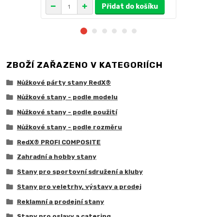
Přidat do košíku
ZBOŽÍ ZAŘAZENO V KATEGORIÍCH
Nůžkové párty stany RedX®
Nůžkové stany - podle modelu
Nůžkové stany - podle použití
Nůžkové stany - podle rozměru
RedX® PROFI COMPOSITE
Zahradní a hobby stany
Stany pro sportovní sdružení a kluby
Stany pro veletrhy, výstavy a prodej
Reklamní a prodejní stany
Stany pro oslavy a catering