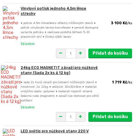
Vinylový potisk jednoho 4,5m límce
střechy
• potisk 4,5m límce/lemu střechy nůžkových stanů •
3 100 Kč
/
ks
potisk vinylovým termo-transferem • cenově dostupná
varianta potisku • realizace probíhá během 5-10
pracovních dní • široký výběr barev
Skladem
Přidat do košíku
24kg ECO MAGNETIT závaží pro nůžkové
stany (Sada 2x ks á 12 kg)
• sada 2x kusů závaží pro kotvení nůžkových stanů •
1 719 Kč
/
ks
hmotnost: 2x 12kg • velikost: 30x30x6cm • materiál
vnějšího obalu: polymer • materiál náplně: drcená
železná ruda (magnetit) • závaží lze stohovat pro větší
zatížení
Skladem
Přidat do košíku
LED světlo pro nůžkové stany 220 V