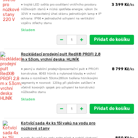
• trojité LED světlo pro osvětlení vnitřního prostoru
3 399 Kč
/
ks
nůžkových stanů • nízká spotřeba energie, výkon 3x
10W • nastavitelný úhel sklonu jednotlivých lamp • IP
ochrana: IP66 • jednoduché uchycení na vertikální
vzpěru střechy stanu
Skladem
Přidat do košíku
Rozkládací prodejní pult RedX® PROFI 2,8
m x 53cm, vrchní deska: HLINÍK
• pevný a stabilní prodejní/prezentační pult • PROFI
8 799 Kč
/
ks
konstrukce, 6063 hliník a nylonové klouby • vrchní
deska o rozměrech 53cmx280cm tvořena hliníkovými
segmenty • nosnost: 120kg při plošném zatížení •
včetně kovových spojek pro uchycení ke konstrukci
nůžkového stanu
Skladem
Přidat do košíku
Kotvící sada 4x ks 15l vaků na vodu pro
nůžkové stany
• sada 4x vaků na vodu nebo písek • rychlé ukotvení