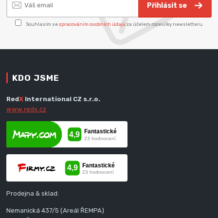
Přihlásit se
Souhlasím se
zpracováním osobních údajů
za účelem rozesílky newsletteru.
KDO JSME
Red
X
International CZ s.r.o.
www.redx.cz
Prodejna & sklad:
Nemanická 437/5 (Areál ŘEMPA)