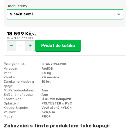
Boční stěny
18 599 Kč
/
ks
15 371 Kč
bez DPH
Přidat do košíku
Číslo produktu:
STAN2CS42BK
Výrobce:
RedX®
Váha:
54 kg
Záruka:
24 měsíců
Záruka na klouby a
10 let
spoje:
100% Voděodolnost:
Ano
Snížená hořlavost:
Ano
Konstrukce:
Ø 45mm kompozit
Opláštění:
POLYESTER s PVC
Klouby & spoje:
Vyztužený NYLON
Velikost:
3x4,5 m
Model:
PROFI
Zákazníci s tímto produktem také kupují: