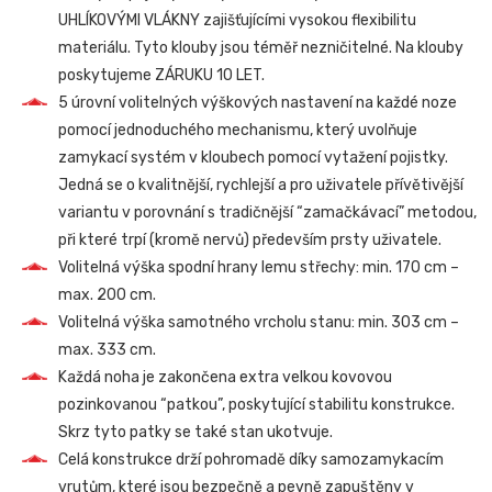
UHLÍKOVÝMI VLÁKNY zajišťujícími vysokou flexibilitu
materiálu. Tyto klouby jsou téměř nezničitelné. Na klouby
poskytujeme ZÁRUKU 10 LET.
5 úrovní volitelných výškových nastavení na každé noze
pomocí jednoduchého mechanismu, který uvolňuje
zamykací systém v kloubech pomocí vytažení pojistky.
Jedná se o kvalitnější, rychlejší a pro uživatele přívětivější
variantu v porovnání s tradičnější “zamačkávací” metodou,
při které trpí (kromě nervů) především prsty uživatele.
Volitelná výška spodní hrany lemu střechy: min. 170 cm –
max. 200 cm.
Volitelná výška samotného vrcholu stanu: min. 303 cm –
max. 333 cm.
Každá noha je zakončena extra velkou kovovou
pozinkovanou “patkou”, poskytující stabilitu konstrukce.
Skrz tyto patky se také stan ukotvuje.
Celá konstrukce drží pohromadě díky samozamykacím
vrutům, které jsou bezpečně a pevně zapuštěny v