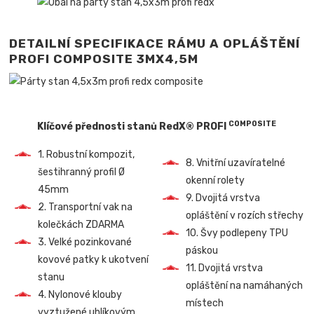
DETAILNÍ SPECIFIKACE RÁMU A OPLÁŠTĚNÍ
PROFI COMPOSITE 3MX4,5M
COMPOSITE
Klíčové přednosti stanů RedX® PROFI
1. Robustní kompozit,
8. Vnitřní uzavíratelné
šestihranný profil Ø
okenní rolety
45mm
9. Dvojitá vrstva
2. Transportní vak na
opláštění v rozích střechy
kolečkách ZDARMA
10. Švy podlepeny TPU
3. Velké pozinkované
páskou
kovové patky k ukotvení
11. Dvojitá vrstva
stanu
opláštění na namáhaných
4. Nylonové klouby
místech
vyztužené uhlíkovým