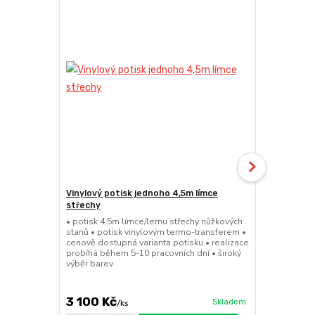
Vinylový potisk jednoho 4,5m límce
24kg ECO M
střechy
stany (Sada
• potisk 4,5m límce/lemu střechy nůžkových
• sada 2x ku
stanů • potisk vinylovým termo-transferem •
stanů • hmotn
cenově dostupná varianta potisku • realizace
30x30x6cm • 
probíhá během 5-10 pracovních dní • široký
polymer • ma
výběr barev
ruda (magnet
větší zatížení
3 100 Kč
1 719 Kč
Skladem
/
ks
/