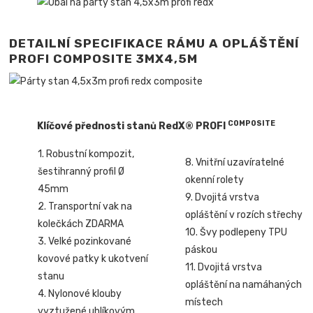
DETAILNÍ SPECIFIKACE RÁMU A OPLÁŠTĚNÍ
PROFI COMPOSITE 3MX4,5M
COMPOSITE
Klíčové přednosti stanů RedX® PROFI
1. Robustní kompozit,
8. Vnitřní uzavíratelné
šestihranný profil Ø
okenní rolety
45mm
9. Dvojitá vrstva
2. Transportní vak na
opláštění v rozích střechy
kolečkách ZDARMA
10. Švy podlepeny TPU
3. Velké pozinkované
páskou
kovové patky k ukotvení
11. Dvojitá vrstva
stanu
opláštění na namáhaných
4. Nylonové klouby
místech
vyztužené uhlíkovým