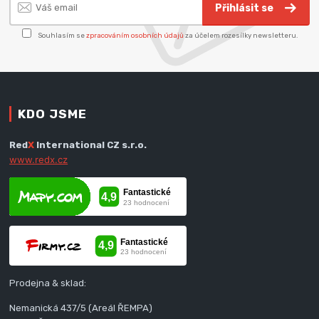
Přihlásit se
Souhlasím se
zpracováním osobních údajů
za účelem rozesílky newsletteru.
KDO JSME
Red
X
International CZ s.r.o.
www.redx.cz
Prodejna & sklad:
Nemanická 437/5 (Areál ŘEMPA)