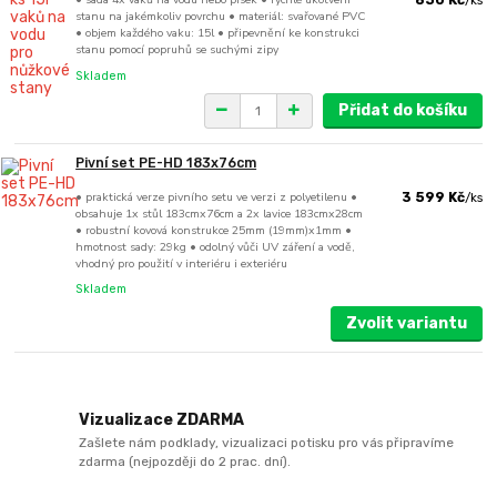
850 Kč
/
ks
stanu na jakémkoliv povrchu • materiál: svařované PVC
• objem každého vaku: 15l • připevnění ke konstrukci
stanu pomocí popruhů se suchými zipy
Skladem
Přidat do košíku
Pivní set PE-HD 183x76cm
• praktická verze pivního setu ve verzi z polyetilenu •
3 599 Kč
/
ks
obsahuje 1x stůl 183cmx76cm a 2x lavice 183cmx28cm
• robustní kovová konstrukce 25mm (19mm)x1mm •
hmotnost sady: 29kg • odolný vůči UV záření a vodě,
vhodný pro použití v interiéru i exteriéru
Skladem
Zvolit variantu
Vizualizace ZDARMA
Zašlete nám podklady, vizualizaci potisku pro vás připravíme
zdarma (nejpozději do 2 prac. dní).