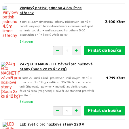
Vinylový potisk jednoho 4,5m límce
střechy
• potisk 4,5m límce/lemu střechy nůžkových stanů •
3 100 Kč
/
ks
potisk vinylovým termo-transferem • cenově dostupná
varianta potisku • realizace probíhá během 5-10
pracovních dní • široký výběr barev
Skladem
Přidat do košíku
24kg ECO MAGNETIT závaží pro nůžkové
stany (Sada 2x ks á 12 kg)
• sada 2x kusů závaží pro kotvení nůžkových stanů •
1 719 Kč
/
ks
hmotnost: 2x 12kg • velikost: 30x30x6cm • materiál
vnějšího obalu: polymer • materiál náplně: drcená
železná ruda (magnetit) • závaží lze stohovat pro větší
zatížení
Skladem
Přidat do košíku
LED světlo pro nůžkové stany 220 V