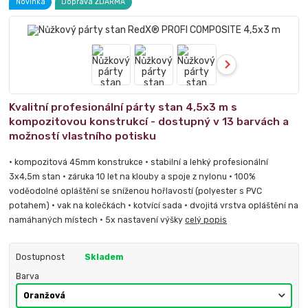
Novinka
Doprava ZDARMA
Kvalitní profesionální párty stan 4,5x3 m s
kompozitovou konstrukcí - dostupný v 13 barvách a
možností vlastního potisku
• kompozitová 45mm konstrukce • stabilní a lehký profesionální
3x4,5m stan • záruka 10 let na klouby a spoje z nylonu • 100%
voděodolné opláštění se sníženou hořlavostí (polyester s PVC
potahem) • vak na kolečkách • kotvící sada • dvojitá vrstva opláštění na
namáhaných místech • 5x nastavení výšky
celý popis
Dostupnost
Skladem
Barva