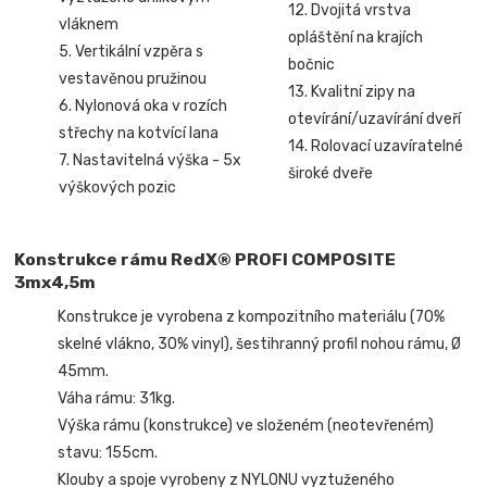
12. Dvojitá vrstva
vláknem
opláštění na krajích
5. Vertikální vzpěra s
bočnic
vestavěnou pružinou
13. Kvalitní zipy na
6. Nylonová oka v rozích
otevírání/uzavírání dveří
střechy na kotvící lana
14. Rolovací uzavíratelné
7. Nastavitelná výška - 5x
široké dveře
výškových pozic
Konstrukce rámu RedX® PROFI COMPOSITE
3mx4,5m
Konstrukce je vyrobena z kompozitního materiálu (70%
skelné vlákno, 30% vinyl), šestihranný profil nohou rámu, Ø
45mm.
Váha rámu: 31kg.
Výška rámu (konstrukce) ve složeném (neotevřeném)
stavu: 155cm.
Klouby a spoje vyrobeny z NYLONU vyztuženého