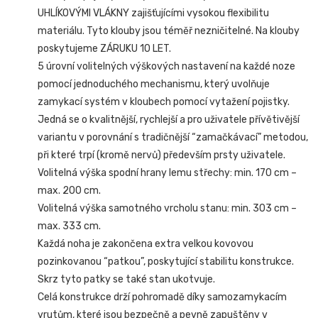
UHLÍKOVÝMI VLÁKNY zajišťujícími vysokou flexibilitu
materiálu. Tyto klouby jsou téměř nezničitelné. Na klouby
poskytujeme ZÁRUKU 10 LET.
5 úrovní volitelných výškových nastavení na každé noze
pomocí jednoduchého mechanismu, který uvolňuje
zamykací systém v kloubech pomocí vytažení pojistky.
Jedná se o kvalitnější, rychlejší a pro uživatele přívětivější
variantu v porovnání s tradičnější “zamačkávací” metodou,
při které trpí (kromě nervů) především prsty uživatele.
Volitelná výška spodní hrany lemu střechy: min. 170 cm –
max. 200 cm.
Volitelná výška samotného vrcholu stanu: min. 303 cm –
max. 333 cm.
Každá noha je zakončena extra velkou kovovou
pozinkovanou “patkou”, poskytující stabilitu konstrukce.
Skrz tyto patky se také stan ukotvuje.
Celá konstrukce drží pohromadě díky samozamykacím
vrutům, které jsou bezpečně a pevně zapuštěny v