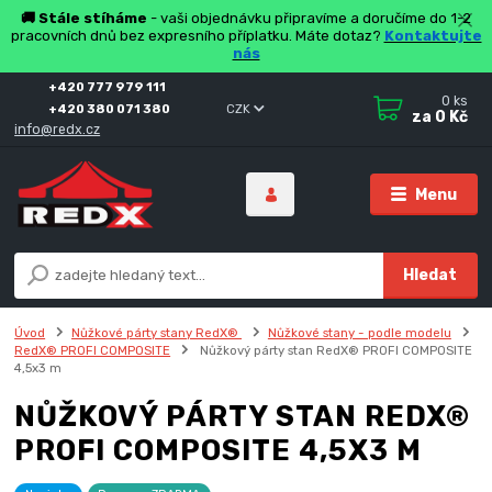
🚚 Stále stíháme
- vaši objednávku připravíme a doručíme do 1-2
pracovních dnů bez expresního příplatku. Máte dotaz?
Kontaktujte
nás
+420 777 979 111
0
ks
+420 380 071 380
CZK
za
0 Kč
info@redx.cz
Menu
Hledat
Úvod
Nůžkové párty stany RedX®
Nůžkové stany - podle modelu
RedX® PROFI COMPOSITE
Nůžkový párty stan RedX® PROFI COMPOSITE
4,5x3 m
NŮŽKOVÝ PÁRTY STAN REDX®
PROFI COMPOSITE 4,5X3 M