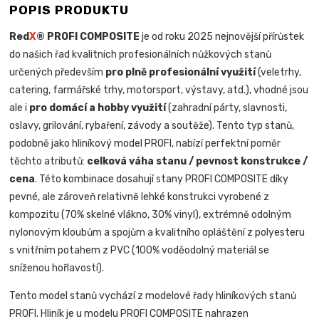
POPIS PRODUKTU
Red
X
® PROFI COMPOSITE
je od roku 2025 nejnovější přírůstek
do našich řad kvalitních profesionálních nůžkových stanů
určených především
pro plně profesionální využití
(veletrhy,
catering, farmářské trhy, motorsport, výstavy, atd.), vhodné jsou
ale i
pro domácí a hobby využití
(zahradní párty, slavnosti,
oslavy, grilování, rybaření, závody a soutěže). Tento typ stanů,
podobně jako hliníkový model PROFI, nabízí perfektní poměr
těchto atributů:
celková váha stanu / pevnost konstrukce /
cena
. Této kombinace dosahují stany PROFI COMPOSITE díky
pevné, ale zároveň relativně lehké konstrukci vyrobené z
kompozitu (70% skelné vlákno, 30% vinyl), extrémně odolným
nylonovým kloubům a spojům a kvalitního opláštění z polyesteru
s vnitřním potahem z PVC (100% voděodolný materiál se
sníženou hořlavostí).
Tento model stanů vychází z modelové řady hliníkových stanů
PROFI. Hliník je u modelu PROFI COMPOSITE nahrazen