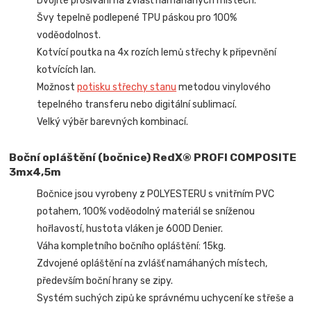
Dvojité prošívání na zvlášť namáhaných místech.
Švy tepelně podlepené TPU páskou pro 100%
voděodolnost.
Kotvící poutka na 4x rozích lemů střechy k připevnění
kotvících lan.
Možnost
potisku střechy stanu
metodou vinylového
tepelného transferu nebo digitální sublimací.
Velký výběr barevných kombinací.
Boční opláštění (bočnice) RedX® PROFI COMPOSITE
3mx4,5m
Bočnice jsou vyrobeny z POLYESTERU s vnitřním PVC
potahem, 100% voděodolný materiál se sníženou
hořlavostí, hustota vláken je 600D Denier.
Váha kompletního bočního opláštění: 15kg.
Zdvojené opláštění na zvlášť namáhaných místech,
především boční hrany se zipy.
Systém suchých zipů ke správnému uchycení ke střeše a