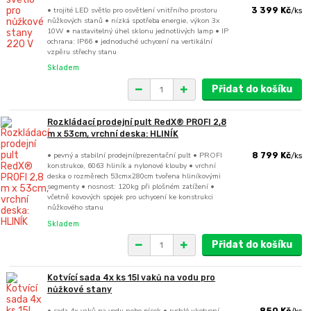
• trojité LED světlo pro osvětlení vnitřního prostoru
3 399 Kč
/
ks
nůžkových stanů • nízká spotřeba energie, výkon 3x
10W • nastavitelný úhel sklonu jednotlivých lamp • IP
ochrana: IP66 • jednoduché uchycení na vertikální
vzpěru střechy stanu
Skladem
Přidat do košíku
Rozkládací prodejní pult RedX® PROFI 2,8
m x 53cm, vrchní deska: HLINÍK
• pevný a stabilní prodejní/prezentační pult • PROFI
8 799 Kč
/
ks
konstrukce, 6063 hliník a nylonové klouby • vrchní
deska o rozměrech 53cmx280cm tvořena hliníkovými
segmenty • nosnost: 120kg při plošném zatížení •
včetně kovových spojek pro uchycení ke konstrukci
nůžkového stanu
Skladem
Přidat do košíku
Kotvící sada 4x ks 15l vaků na vodu pro
nůžkové stany
• sada 4x vaků na vodu nebo písek • rychlé ukotvení