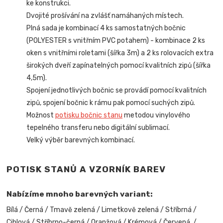
ke konstrukci.
Dvojité prošívání na zvlášť namáhaných místech.
Plná sada je kombinací 4 ks samostatných bočnic
(POLYESTER s vnitřním PVC potahem) - kombinace 2 ks
oken s vnitřními roletami (šířka 3m) a 2 ks rolovacích extra
širokých dveří zapínatelných pomocí kvalitních zipů (šířka
4,5m).
Spojení jednotlivých bočnic se provádí pomocí kvalitních
zipů, spojení bočnic k rámu pak pomocí suchých zipů.
Možnost
potisku bočnic stanu
metodou vinylového
tepelného transferu nebo digitální sublimací.
Velký výběr barevných kombinací.
POTISK STANŮ A VZORNÍK BAREV
Nabízíme mnoho barevných variant:
Bílá / Černá / Tmavě zelená / Limetkově zelená / Stříbrná /
Cihlová / Stříbrno-černá / Oranžová / Krémová / Červená /