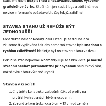
Nabízíme navíc
bezplatnou a nezávaznou službu vytvoření
grafického návrhu
. Stačí nám jen zaslat loga a sdělit nám co
nejvíce informací o požadavcích. Zbytek již zařídíme!
STAVBA STANU UŽ NEMŮŽE BÝT
JEDNODUŠŠÍ
Konstrukce našeho RedX® PROFI stanu je za dlouhá léta
zkušeností vypilována tak, aby samotná stavba byla
snadnou a
rychlou záležitostí
.
Ideální je být na stavění stanu ve dvou.
Pokud se stan nepřeváží a nemanipuluje se s ním vleže,
je možné
střechu nechat permanentně přichycenou
na nůžkový rám,
což stavbu stanu výrazně urychlí.
Stavba v krocích
Chytněte konstrukci za boční nůžkové profily na
protilehlých stranách (dvěmi osobami).
Zvedněte konstrukci cca 5 cm - 10 cm od země a