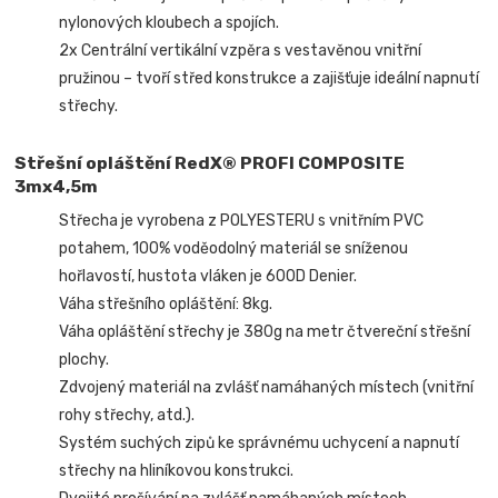
nylonových kloubech a spojích.
2x Centrální vertikální vzpěra s vestavěnou vnitřní
pružinou – tvoří střed konstrukce a zajišťuje ideální napnutí
střechy.
Střešní opláštění RedX® PROFI COMPOSITE
3mx4,5m
Střecha je vyrobena z POLYESTERU s vnitřním PVC
potahem, 100% voděodolný materiál se sníženou
hořlavostí, hustota vláken je 600D Denier.
Váha střešního opláštění: 8kg.
Váha opláštění střechy je 380g na metr čtvereční střešní
plochy.
Zdvojený materiál na zvlášť namáhaných místech (vnitřní
rohy střechy, atd.).
Systém suchých zipů ke správnému uchycení a napnutí
střechy na hliníkovou konstrukci.