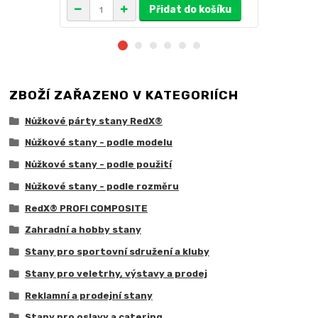
Přidat do košíku
ZBOŽÍ ZAŘAZENO V KATEGORIÍCH
Nůžkové párty stany RedX®
Nůžkové stany - podle modelu
Nůžkové stany - podle použití
Nůžkové stany - podle rozměru
RedX® PROFI COMPOSITE
Zahradní a hobby stany
Stany pro sportovní sdružení a kluby
Stany pro veletrhy, výstavy a prodej
Reklamní a prodejní stany
Stany pro oslavy a catering