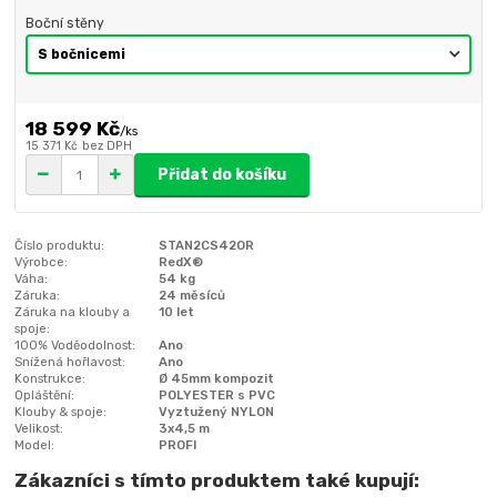
Boční stěny
18 599 Kč
/
ks
15 371 Kč
bez DPH
Přidat do košíku
Číslo produktu:
STAN2CS42OR
Výrobce:
RedX®
Váha:
54 kg
Záruka:
24 měsíců
Záruka na klouby a
10 let
spoje:
100% Voděodolnost:
Ano
Snížená hořlavost:
Ano
Konstrukce:
Ø 45mm kompozit
Opláštění:
POLYESTER s PVC
Klouby & spoje:
Vyztužený NYLON
Velikost:
3x4,5 m
Model:
PROFI
Zákazníci s tímto produktem také kupují: