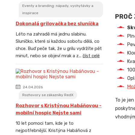
Eventy a branding: nápady, vychytávky a
inspirace
PROČ 
Dokonalá grilovačka bez sluníčka
Skv
Léto na zahradě má jednu slabinu.
Pln
Sluníčko, které si každou sobotu dělá, co
Pev
chce. Buď peče tak, že u grilu vydržíte pět
Klo
minut, nebo se objeví mrak a z...
číst celé
Kva
100
Opl
Mož
24.04.2026
Rozhovory se zákazníky RedX
To je je
Rozhovor s Kristýnou Habáňovou -
poskytne
mobilní hospic Nejste sami
vhodným 
10 let pomoci tam, kde je to
nejpotřebnější. Kristýna Habáňová z