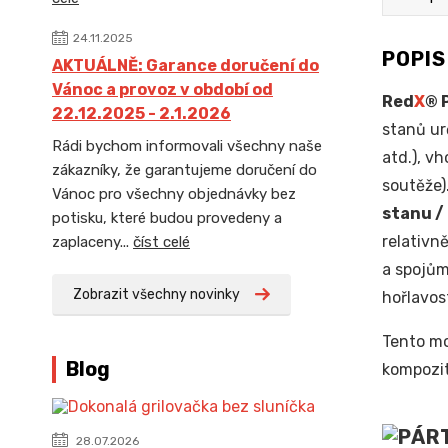
24.11.2025
POPI
AKTUÁLNĚ: Garance doručení do
Vánoc a provoz v období od
Red
X
® 
22.12.2025 - 2.1.2026
stanů u
Rádi bychom informovali všechny naše
atd.), vh
zákazníky, že garantujeme doručení do
soutěže)
Vánoc pro všechny objednávky bez
stanu /
potisku, které budou provedeny a
relativn
zaplaceny...
číst celé
a spojům
Zobrazit všechny novinky
hořlavost
Tento mo
Blog
kompozit
28.07.2026