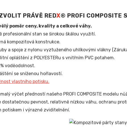
ZVOLIT PRÁVĚ RED
X
® PROFI COMPOSITE 
ělý poměr ceny, kvality a celkové váhy.
ě profesionální stan se širokou škálou využití.
ná kompozitová konstrukce.
uby a spoje z nylonu vyztuženého uhlíkovými vlákny (Záruka 
litní opláštění z POLYESTERu s vnitřním PVC potahem.
% voděodolnost.
áštění se sníženou hořlavostí.
nost vlastního potisku.
n malý výčet předností našeho PROFI COMPOSITE modelu nůžko
 dostatečnou pevnost, relativně nízkou váhu, ochranu proti
potiskem i výrazné zviditelnění.