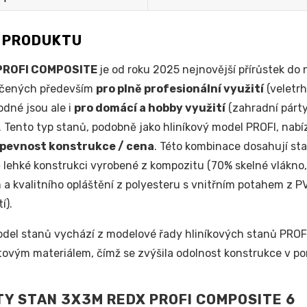
S PRODUKTU
PROFI COMPOSITE
je od roku 2025 nejnovější přírůstek do
rčených především
pro plně profesionální využití
(veletrh
odné jsou ale i
pro domácí a hobby využití
(zahradní párty,
. Tento typ stanů, podobně jako hliníkový model PROFI, nabí
 pevnost konstrukce / cena
. Této kombinace dosahují st
ě lehké konstrukci vyrobené z kompozitu (70% skelné vlákn
 a kvalitního opláštění z polyesteru s vnitřním potahem z 
í).
del stanů vychází z modelové řady hliníkových stanů PROF
ovým materiálem, čímž se zvýšila odolnost konstrukce v p