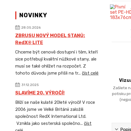
NOVINKY
28.05.2026
ZBRUSU NOVÝ MODEL STANŮ:
RedX® LITE
Chceme být cenově dostupní i těm, kteří
sice potřebují kvalitní nůžkové stany, ale
musí se také ohlížet na rozpočet. Z
tohoto důvodu jsme přišli na tr...
číst celé
Vizu
31.12.2025
Zašlete n
SLAVÍME 20. VÝROČÍ!
potisku p
(nejpo
Blíží se naše kulaté 20leté výročí! V roce
2006 jsme ve Velké Británii založili
společnost RedX International Ltd.
Vznikla jako sesterská společno...
číst
Popi
celé