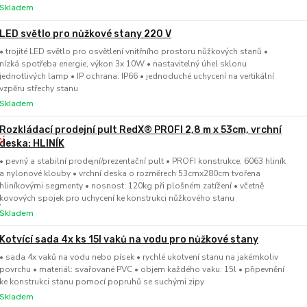
Skladem
LED světlo pro nůžkové stany 220 V
• trojité LED světlo pro osvětlení vnitřního prostoru nůžkových stanů •
nízká spotřeba energie, výkon 3x 10W • nastavitelný úhel sklonu
jednotlivých lamp • IP ochrana: IP66 • jednoduché uchycení na vertikální
vzpěru střechy stanu
Skladem
Rozkládací prodejní pult RedX® PROFI 2,8 m x 53cm, vrchní
deska: HLINÍK
• pevný a stabilní prodejní/prezentační pult • PROFI konstrukce, 6063 hliník
a nylonové klouby • vrchní deska o rozměrech 53cmx280cm tvořena
hliníkovými segmenty • nosnost: 120kg při plošném zatížení • včetně
kovových spojek pro uchycení ke konstrukci nůžkového stanu
Skladem
Kotvící sada 4x ks 15l vaků na vodu pro nůžkové stany
• sada 4x vaků na vodu nebo písek • rychlé ukotvení stanu na jakémkoliv
povrchu • materiál: svařované PVC • objem každého vaku: 15l • připevnění
ke konstrukci stanu pomocí popruhů se suchými zipy
Skladem