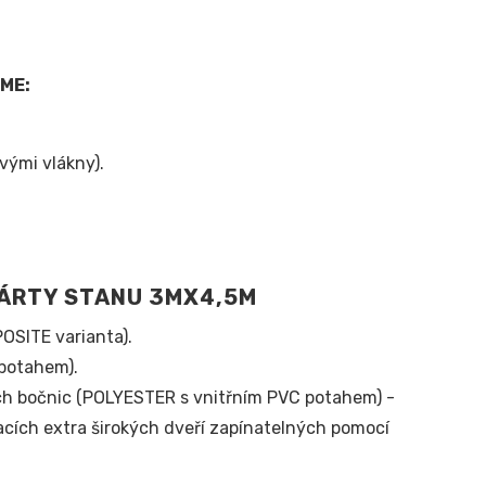
ME:
vými vlákny).
PÁRTY STANU 3MX4,5M
OSITE varianta).
 potahem).
h bočnic (POLYESTER s vnitřním PVC potahem) -
vacích extra širokých dveří zapínatelných pomocí