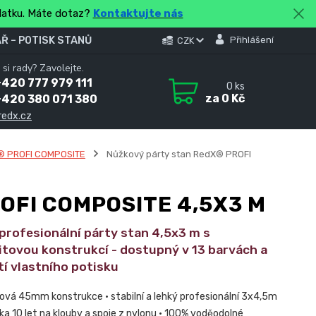
platku. Máte dotaz?
Kontaktujte nás
Ř – POTISK STANŮ
Přihlášení
CZK
 si rady? Zavolejte.
420 777 979 111
0
ks
za
0 Kč
+420 380 071 380
redx.cz
® PROFI COMPOSITE
Nůžkový párty stan RedX® PROFI
OFI COMPOSITE 4,5X3 M
 profesionální párty stan 4,5x3 m s
tovou konstrukcí - dostupný v 13 barvách a
í vlastního potisku
ová 45mm konstrukce • stabilní a lehký profesionální 3x4,5m
ka 10 let na klouby a spoje z nylonu • 100% voděodolné