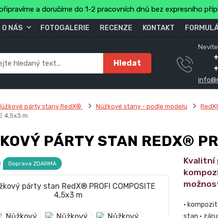
připravíme a doručíme do 1-2 pracovních dnů bez expresního pří
O NÁS
FOTOGALERIE
RECENZE
KONTAKT
FORMULÁ
Nevíte
+
Hledat
info@
Nůžkové párty stany RedX®
Nůžkové stany - podle modelu
RedX
 4,5x3 m
KOVÝ PÁRTY STAN REDX® PR
Kvalitní
Doprava ZDARMA
kompozi
možnost
• kompozit
stan • záru