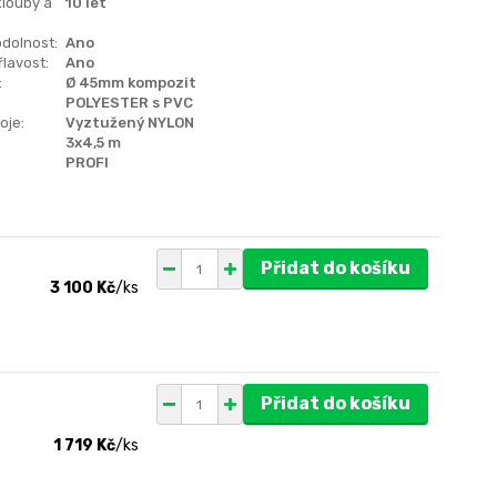
klouby a
10 let
dolnost:
Ano
lavost:
Ano
:
Ø 45mm kompozit
POLYESTER s PVC
oje:
Vyztužený NYLON
3x4,5 m
PROFI
Přidat do košíku
3 100 Kč
/
ks
Přidat do košíku
1 719 Kč
/
ks