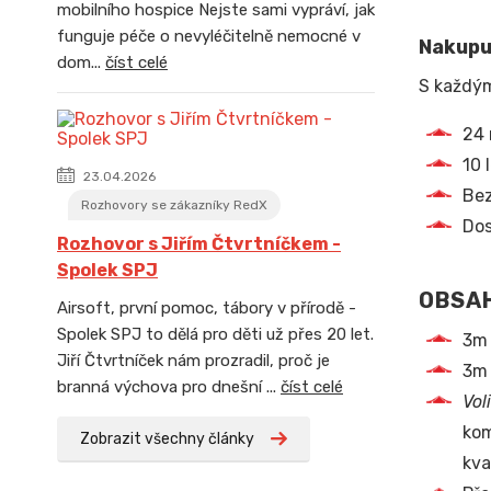
mobilního hospice Nejste sami vypráví, jak
funguje péče o nevyléčitelně nemocné v
Nakupuj
dom...
číst celé
S každý
24 
10 
23.04.2026
Bez
Rozhovory se zákazníky RedX
Dos
Rozhovor s Jiřím Čtvrtníčkem -
Spolek SPJ
OBSAH
Airsoft, první pomoc, tábory v přírodě -
Spolek SPJ to dělá pro děti už přes 20 let.
3m 
Jiří Čtvrtníček nám prozradil, proč je
3m 
branná výchova pro dnešní ...
číst celé
Vol
kom
Zobrazit všechny články
kva