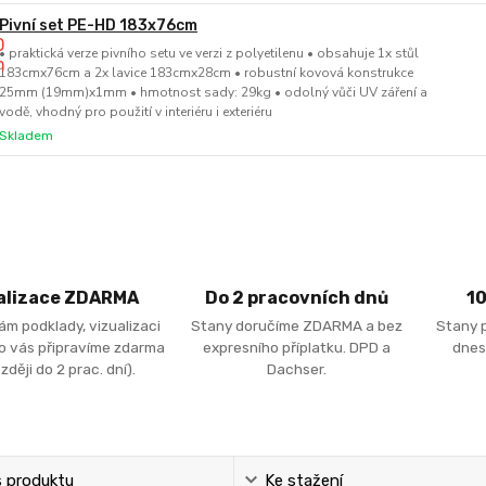
Pivní set PE-HD 183x76cm
• praktická verze pivního setu ve verzi z polyetilenu • obsahuje 1x stůl
183cmx76cm a 2x lavice 183cmx28cm • robustní kovová konstrukce
25mm (19mm)x1mm • hmotnost sady: 29kg • odolný vůči UV záření a
vodě, vhodný pro použití v interiéru i exteriéru
Skladem
alizace ZDARMA
Do 2 pracovních dnů
1
ám podklady, vizualizaci
Stany doručíme ZDARMA a bez
Stany 
ro vás připravíme zdarma
expresního příplatku. DPD a
dnes
zději do 2 prac. dní).
Dachser.
s produktu
Ke stažení