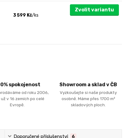
Zvolit variantu
3 599 Kč
/
ks
00% spokojenost
Showroom a sklad v ČB
prodáváme od roku 2006,
Vyzkoušejte si naše produkty
 už v 16 zemích po celé
osobně. Máme přes 1700 m²
Evropě.
skladových ploch.
Doporučené příslušenství:
6