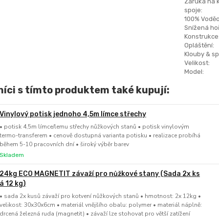
Záruka na 
spoje:
100% Voděo
Snížená hoř
Konstrukce
Opláštění:
Klouby & sp
Velikost:
Model:
íci s tímto produktem také kupují:
Vinylový potisk jednoho 4,5m límce střechy
• potisk 4,5m límce/lemu střechy nůžkových stanů • potisk vinylovým
termo-transferem • cenově dostupná varianta potisku • realizace probíhá
během 5-10 pracovních dní • široký výběr barev
Skladem
24kg ECO MAGNETIT závaží pro nůžkové stany (Sada 2x ks
á 12 kg)
• sada 2x kusů závaží pro kotvení nůžkových stanů • hmotnost: 2x 12kg •
velikost: 30x30x6cm • materiál vnějšího obalu: polymer • materiál náplně:
drcená železná ruda (magnetit) • závaží lze stohovat pro větší zatížení