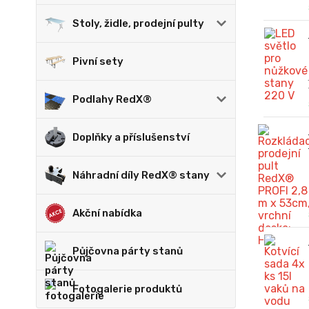
Stoly, židle, prodejní pulty
Pivní sety
Podlahy RedX®
Doplňky a příslušenství
Náhradní díly RedX® stany
Akční nabídka
Půjčovna párty stanů
Fotogalerie produktů