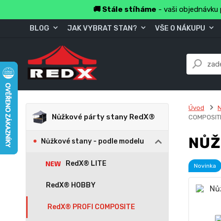
🚚 Stále stíháme
- vaši objednávku 
BLOG
JAK VYBRAT STAN?
VŠE O NÁKUPU
Úvod
Nůžkové párty stany RedX®
COMPOSITE
NŮŽ
Nůžkové stany - podle modelu
RedX® LITE
Novinka
RedX® HOBBY
RedX® PROFI COMPOSITE