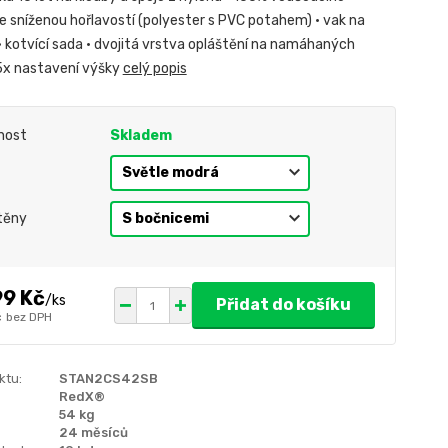
se sníženou hořlavostí (polyester s PVC potahem) • vak na
• kotvící sada • dvojitá vrstva opláštění na namáhaných
5x nastavení výšky
celý popis
nost
Skladem
těny
99 Kč
/
ks
Přidat do košíku
č
bez DPH
ktu:
STAN2CS42SB
RedX®
54 kg
24 měsíců