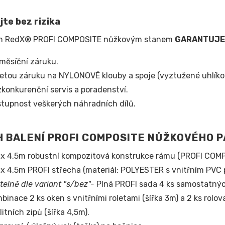
te bez rizika
m RedX® PROFI COMPOSITE nůžkovým stanem
GARANTUJE
měsíční záruku.
letou záruku na NYLONOVÉ klouby a spoje (vyztužené uhlíko
konkurenční servis a poradenství.
tupnost veškerých náhradních dílů.
 BALENÍ PROFI COMPOSITE NŮŽKOVÉHO 
x 4,5m robustní kompozitová konstrukce rámu (PROFI COMP
x 4,5m PROFI střecha (materiál: POLYESTER s vnitřním PVC
itelně dle variant "s/bez"-
Plná PROFI sada 4 ks samostatnýc
binace 2 ks oken s vnitřními roletami (šířka 3m) a 2 ks rolo
litních zipů (šířka 4,5m).