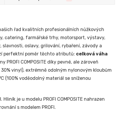
 našich řad kvalitních profesionálních nůžkových
y, catering, farmářské trhy, motorsport, výstavy,
 slavnosti, oslavy, grilování, rybaření, závody a
zí perfektní poměr těchto atributů:
celková váha
any PROFI COMPOSITE díky pevné, ale zároveň
o, 30% vinyl), extrémně odolným nylonovým kloubům
PVC (100% voděodolný materiál se sníženou
I. Hliník je u modelu PROFI COMPOSITE nahrazen
orovnání s modelem PROFI.