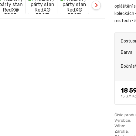
opláštění 
kolečkách 
místech • 
Dostup
Barva
Boční s
18 5
15 371 K
Číslo produ
Výrobce:
Váha:
Záruka: