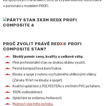
kompozitovým materiálem, čímž se zvýšila odolnost konstrukce
v porovnání s modelem PROFI.
PROČ ZVOLIT PRÁVĚ RED
X
® PROFI
COMPOSITE STAN?
Skvělý poměr ceny, kvality a celkové váhy.
Plně profesionální stan se širokou škálou využití.
Pevná kompozitová konstrukce.
Klouby a spoje z nylonu vyztuženého uhlíkovými vlákny
(Záruka 10 let na klouby a spoje!).
Kvalitní opláštění z POLYESTERu s vnitřním PVC potahem.
100% voděodolnost.
Opláštění se sníženou hořlavostí.
Možnost vlastního potisku.