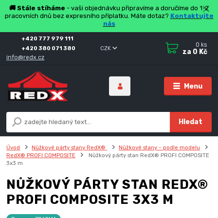
🚚 Stále stíháme
- vaši objednávku připravíme a doručíme do 1-2
pracovních dnů bez expresního příplatku. Máte dotaz?
Kontaktujte
nás
+420 777 979 111
0
ks
+420 380 071 380
CZK
za
0 Kč
info@redx.cz
Menu
Hledat
Úvod
Nůžkové párty stany RedX®
Nůžkové stany - podle modelu
RedX® PROFI COMPOSITE
Nůžkový párty stan RedX® PROFI COMPOSITE
3x3 m
NŮŽKOVÝ PÁRTY STAN REDX®
PROFI COMPOSITE 3X3 M