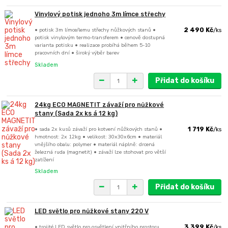
Vinylový potisk jednoho 3m límce střechy
• potisk 3m límce/lemu střechy nůžkových stanů •
2 490 Kč
/
ks
potisk vinylovým termo-transferem • cenově dostupná
varianta potisku • realizace probíhá během 5-10
pracovních dní • široký výběr barev
Skladem
Přidat do košíku
24kg ECO MAGNETIT závaží pro nůžkové
stany (Sada 2x ks á 12 kg)
• sada 2x kusů závaží pro kotvení nůžkových stanů •
1 719 Kč
/
ks
hmotnost: 2x 12kg • velikost: 30x30x6cm • materiál
vnějšího obalu: polymer • materiál náplně: drcená
železná ruda (magnetit) • závaží lze stohovat pro větší
zatížení
Skladem
Přidat do košíku
LED světlo pro nůžkové stany 220 V
• trojité LED světlo pro osvětlení vnitřního prostoru
3 399 Kč
/
ks