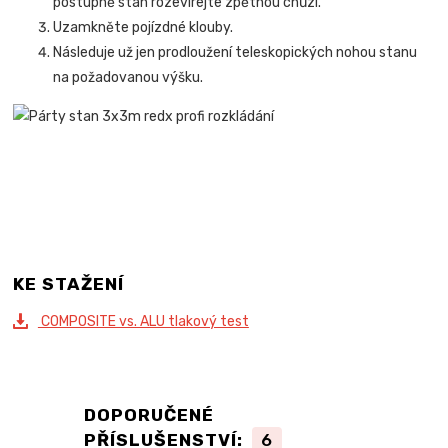
postupně stan rozevírejte zpětnou chůzí.
Uzamkněte pojízdné klouby.
Následuje už jen prodloužení teleskopických nohou stanu
na požadovanou výšku.
KE STAŽENÍ
COMPOSITE vs. ALU tlakový test
DOPORUČENÉ
PŘÍSLUŠENSTVÍ:
6