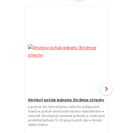
Vinylový potisk jednoho 3m límce střechy
24kg ECO M
stany (Sada
• potisk 3m límce/lemu střechy nůžkových
stanů • potisk vinylovým termo-transferem •
• sada 2x ku
cenově dostupná varianta potisku • realizace
stanů • hmotn
probíhá během 5-10 pracovních dní • široký
30x30x6cm • 
výběr barev
polymer • ma
ruda (magnet