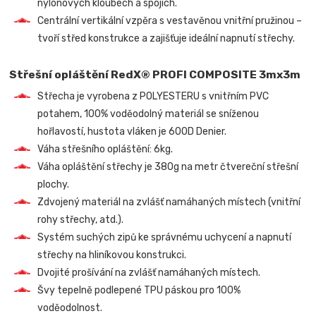
nylonových kloubech a spojích.
Centrální vertikální vzpěra s vestavěnou vnitřní pružinou –
tvoří střed konstrukce a zajišťuje ideální napnutí střechy.
Střešní opláštění RedX® PROFI COMPOSITE 3mx3m
Střecha je vyrobena z POLYESTERU s vnitřním PVC
potahem, 100% voděodolný materiál se sníženou
hořlavostí, hustota vláken je 600D Denier.
Váha střešního opláštění: 6kg.
Váha opláštění střechy je 380g na metr čtvereční střešní
plochy.
Zdvojený materiál na zvlášť namáhaných místech (vnitřní
rohy střechy, atd.).
Systém suchých zipů ke správnému uchycení a napnutí
střechy na hliníkovou konstrukci.
Dvojité prošívání na zvlášť namáhaných místech.
Švy tepelně podlepené TPU páskou pro 100%
voděodolnost.