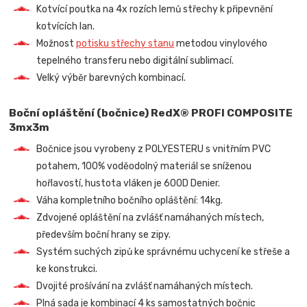
Kotvící poutka na 4x rozích lemů střechy k připevnění
kotvících lan.
Možnost
potisku střechy stanu
metodou vinylového
tepelného transferu nebo digitální sublimací.
Velký výběr barevných kombinací.
Boční opláštění (bočnice) RedX® PROFI COMPOSITE
3mx3m
Bočnice jsou vyrobeny z POLYESTERU s vnitřním PVC
potahem, 100% voděodolný materiál se sníženou
hořlavostí, hustota vláken je 600D Denier.
Váha kompletního bočního opláštění: 14kg.
Zdvojené opláštění na zvlášť namáhaných místech,
především boční hrany se zipy.
Systém suchých zipů ke správnému uchycení ke střeše a
ke konstrukci.
Dvojité prošívání na zvlášť namáhaných místech.
Plná sada je kombinací 4 ks samostatných bočnic