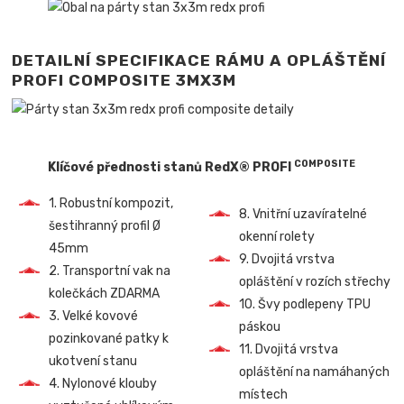
DETAILNÍ SPECIFIKACE RÁMU A OPLÁŠTĚNÍ
PROFI COMPOSITE 3MX3M
COMPOSITE
Klíčové přednosti stanů RedX® PROFI
1. Robustní kompozit,
8. Vnitřní uzavíratelné
šestihranný profil Ø
okenní rolety
45mm
9. Dvojitá vrstva
2. Transportní vak na
opláštění v rozích střechy
kolečkách ZDARMA
10. Švy podlepeny TPU
3. Velké kovové
páskou
pozinkované patky k
11. Dvojitá vrstva
ukotvení stanu
opláštění na namáhaných
4. Nylonové klouby
místech