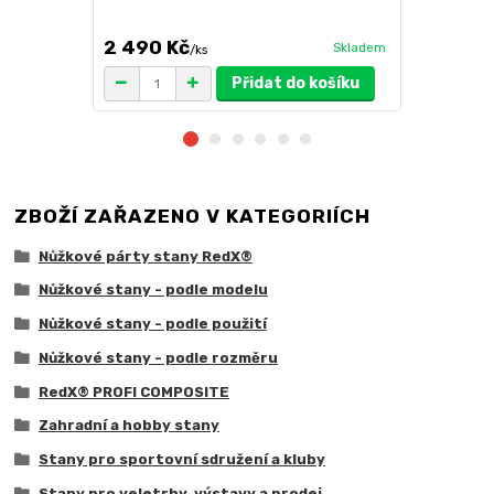
větší zatížení
2 490 Kč
1 719 Kč
Skladem
/
ks
/
Přidat do košíku
ZBOŽÍ ZAŘAZENO V KATEGORIÍCH
Nůžkové párty stany RedX®
Nůžkové stany - podle modelu
Nůžkové stany - podle použití
Nůžkové stany - podle rozměru
RedX® PROFI COMPOSITE
Zahradní a hobby stany
Stany pro sportovní sdružení a kluby
Stany pro veletrhy, výstavy a prodej