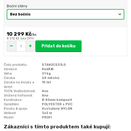
Boční stěny
10 299 Kč
/
ks
8 512 Kč
bez DPH
Přidat do košíku
Číslo produktu:
STAN2CS31LG
Výrobce:
RedX®
Váha:
31 kg
Záruka:
24 měsíců
Záruka na klouby a
10 let
spoje:
100% Voděodolnost:
Ano
Snížená hořlavost:
Ano
Konstrukce:
Ø 45mm kompozit
Opláštění:
POLYESTER s PVC
Klouby & spoje:
Vyztužený NYLON
Velikost:
3x3 m
Model:
PROFI
Zákazníci s tímto produktem také kupují: