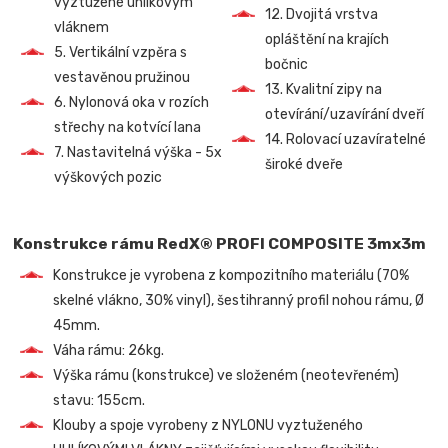
vyztužené uhlíkovým
12. Dvojitá vrstva
vláknem
opláštění na krajích
5. Vertikální vzpěra s
bočnic
vestavěnou pružinou
13. Kvalitní zipy na
6. Nylonová oka v rozích
otevírání/uzavírání dveří
střechy na kotvící lana
14. Rolovací uzavíratelné
7. Nastavitelná výška - 5x
široké dveře
výškových pozic
Konstrukce rámu RedX® PROFI COMPOSITE 3mx3m
Konstrukce je vyrobena z kompozitního materiálu (70%
skelné vlákno, 30% vinyl), šestihranný profil nohou rámu, Ø
45mm.
Váha rámu: 26kg.
Výška rámu (konstrukce) ve složeném (neotevřeném)
stavu: 155cm.
Klouby a spoje vyrobeny z NYLONU vyztuženého