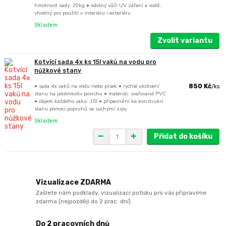
hmotnost sady: 29kg • odolný vůči UV záření a vodě,
vhodný pro použití v interiéru i exteriéru
Skladem
Zvolit variantu
Kotvící sada 4x ks 15l vaků na vodu pro
nůžkové stany
• sada 4x vaků na vodu nebo písek • rychlé ukotvení
850 Kč
/
ks
stanu na jakémkoliv povrchu • materiál: svařované PVC
• objem každého vaku: 15l • připevnění ke konstrukci
stanu pomocí popruhů se suchými zipy
Skladem
Přidat do košíku
Vizualizace ZDARMA
Zašlete nám podklady, vizualizaci potisku pro vás připravíme
zdarma (nejpozději do 2 prac. dní).
Do 2 pracovních dnů