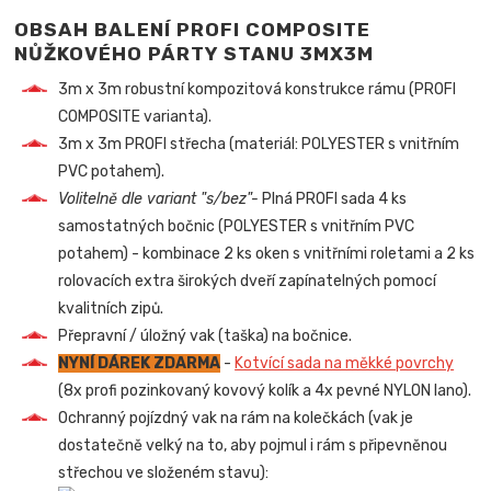
OBSAH BALENÍ PROFI COMPOSITE
NŮŽKOVÉHO PÁRTY STANU 3MX3M
3m x 3m robustní kompozitová konstrukce rámu (PROFI
COMPOSITE varianta).
3m x 3m PROFI střecha (materiál: POLYESTER s vnitřním
PVC potahem).
Volitelně dle variant "s/bez"-
Plná PROFI sada 4 ks
samostatných bočnic (POLYESTER s vnitřním PVC
potahem) - kombinace 2 ks oken s vnitřními roletami a 2 ks
rolovacích extra širokých dveří zapínatelných pomocí
kvalitních zipů.
Přepravní / úložný vak (taška) na bočnice.
NYNÍ DÁREK ZDARMA
-
Kotvící sada na měkké povrchy
(8x profi pozinkovaný kovový kolík a 4x pevné NYLON lano).
Ochranný pojízdný vak na rám na kolečkách (vak je
dostatečně velký na to, aby pojmul i rám s připevněnou
střechou ve složeném stavu):