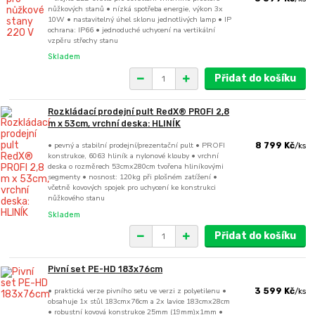
nůžkových stanů • nízká spotřeba energie, výkon 3x
10W • nastavitelný úhel sklonu jednotlivých lamp • IP
ochrana: IP66 • jednoduché uchycení na vertikální
vzpěru střechy stanu
Skladem
Přidat do košíku
Rozkládací prodejní pult RedX® PROFI 2,8
m x 53cm, vrchní deska: HLINÍK
• pevný a stabilní prodejní/prezentační pult • PROFI
8 799 Kč
/
ks
konstrukce, 6063 hliník a nylonové klouby • vrchní
deska o rozměrech 53cmx280cm tvořena hliníkovými
segmenty • nosnost: 120kg při plošném zatížení •
včetně kovových spojek pro uchycení ke konstrukci
nůžkového stanu
Skladem
Přidat do košíku
Pivní set PE-HD 183x76cm
• praktická verze pivního setu ve verzi z polyetilenu •
3 599 Kč
/
ks
obsahuje 1x stůl 183cmx76cm a 2x lavice 183cmx28cm
• robustní kovová konstrukce 25mm (19mm)x1mm •