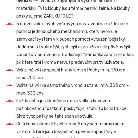
UHLÍKOVÝMI VLÁKNY zajišťujícími vysokou flexibilitu
materiálu. Tyto klouby jsou téměř nezničitelné. Na klouby
poskytujeme ZÁRUKU 10 LET.
5 úrovní volitelných výškových nastavení na každé noze
pomocí jednoduchého mechanismu, který uvolňuje
zamykací systém v kloubech pomocí vytažení pojistky.
Jedná se o kvalitnější, rychlejší a pro uživatele přívětivější
variantu v porovnání s tradičnější “zamačkávací” metodou,
při které trpí (kromě nervů) především prsty uživatele.
Volitelná výška spodní hrany lemu střechy: min. 170 cm –
max. 200 cm.
Volitelná výška samotného vrcholu stanu: min. 303 cm –
max. 333 cm.
Každá noha je zakončena extra velkou kovovou
pozinkovanou “patkou”, poskytující stabilitu konstrukce.
Skrz tyto patky se také stan ukotvuje.
Celá konstrukce drží pohromadě díky samozamykacím
vrutům, které jsou bezpečně a pevně zapuštěny v