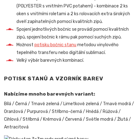
(POLYESTER s vnitřním PVC potahem) - kombinace 2 ks
oken s vnitřními roletami a 2 ks rolovacích extra širokých
dveří zapínatelných pomocí kvalitních zipů.
Spojení jednotlivých bočnic se provádí pomocí kvalitních
zipů, spojení bočnic k rámu pak pomocí suchých zipů.
Možnost
potisku bočnic stanu
metodou vinylového
tepelného transferu nebo digitální sublimací.
Velký výběr barevných kombinací.
POTISK STANŮ A VZORNÍK BAREV
Nabízíme mnoho barevných variant:
Bílá / Černá / Tmavě zelená / Limetkově zelená / Tmavě modrá /
Oranžová / Purpurová / Stříbrno-černá / Hnědá / Růžová /
Cihlová / Stříbrná / Krémová / Červená / Světle modrá / Žlutá /
Antracitová