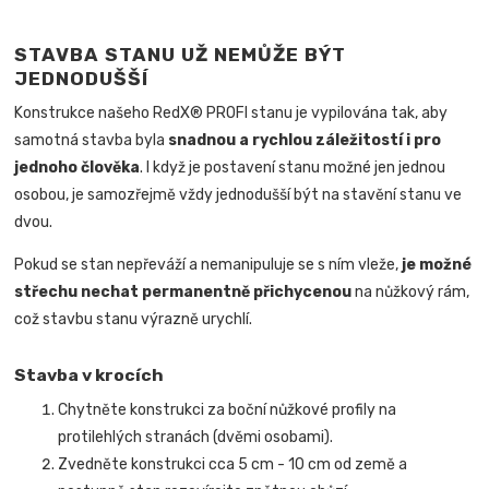
STAVBA STANU UŽ NEMŮŽE BÝT
JEDNODUŠŠÍ
Konstrukce našeho RedX® PROFI stanu je vypilována tak, aby
samotná stavba byla
snadnou a rychlou záležitostí i pro
jednoho člověka
.
I když je postavení stanu možné jen jednou
osobou, je samozřejmě vždy jednodušší být na stavění stanu ve
dvou.
Pokud se stan nepřeváží a nemanipuluje se s ním vleže,
je možné
střechu nechat permanentně přichycenou
na nůžkový rám,
což stavbu stanu výrazně urychlí.
Stavba v krocích
Chytněte konstrukci za boční nůžkové profily na
protilehlých stranách (dvěmi osobami).
Zvedněte konstrukci cca 5 cm - 10 cm od země a