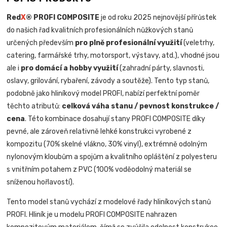
Red
X
® PROFI COMPOSITE
je od roku 2025 nejnovější přírůstek
do našich řad kvalitních profesionálních nůžkových stanů
určených především
pro plně profesionální využití
(veletrhy,
catering, farmářské trhy, motorsport, výstavy, atd.), vhodné jsou
ale i
pro domácí a hobby využití
(zahradní párty, slavnosti,
oslavy, grilování, rybaření, závody a soutěže). Tento typ stanů,
podobně jako hliníkový model PROFI, nabízí perfektní poměr
těchto atributů:
celková váha stanu / pevnost konstrukce /
cena
. Této kombinace dosahují stany PROFI COMPOSITE díky
pevné, ale zároveň relativně lehké konstrukci vyrobené z
kompozitu (70% skelné vlákno, 30% vinyl), extrémně odolným
nylonovým kloubům a spojům a kvalitního opláštění z polyesteru
s vnitřním potahem z PVC (100% voděodolný materiál se
sníženou hořlavostí).
Tento model stanů vychází z modelové řady hliníkových stanů
PROFI. Hliník je u modelu PROFI COMPOSITE nahrazen