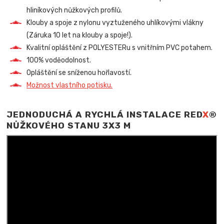
hliníkových nůžkových profilů.
Klouby a spoje z nylonu vyztuženého uhlíkovými vlákny
(Záruka 10 let na klouby a spoje!).
Kvalitní opláštění z POLYESTERu s vnitřním PVC potahem.
100% voděodolnost.
Opláštění se sníženou hořlavostí.
Možnost vlastního potisku.
JEDNODUCHÁ A RYCHLÁ INSTALACE RED
X
®
NŮŽKOVÉHO STANU 3X3 M