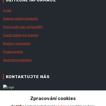
UŽITEČNÉ INFORMACE
O nás
Galerie našich produktů
Proč zvolit stan od Red
X
®?
Časté otázky ke stanům
Brožury a katalogy
Podporujeme
Obchodní podmínky
KONTAKTUJTE NÁS
Zákaznická podpora RedX®
Zpracování cookies
+420 777 979 111
Po - Pá (9 - 16.30 hod.)