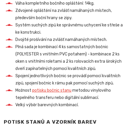
Váha kompletního bočního opláštění: 14kg.
Zdvojené opláštění na zvlášť namáhaných místech,
především boční hrany se zipy.
Systém suchých zipů ke správnému uchycení ke střeše a
ke konstrukci.
Dvojité prošívání na zvlášť namáhaných místech.
Plná sada je kombinací 4 ks samostatných bočnic
(POLYESTER s vnitřním PVC potahem) - kombinace 2 ks
oken s vnitřními roletami a 2 ks rolovacích extra širokých
dveří zapínatelných pomocí kvalitních zipů.
Spojení jednotlivých bočnic se provádí pomocí kvalitních
zipů, spojení bočnic k rámu pak pomocí suchých zipů.
Možnost
potisku bočnic stanu
metodou vinylového
tepelného transferu nebo digitální sublimací.
Velký výběr barevných kombinací.
POTISK STANŮ A VZORNÍK BAREV