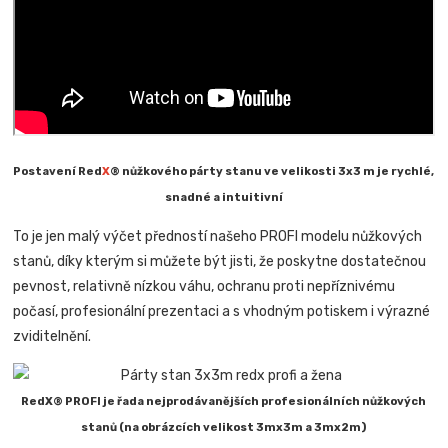
Postavení Red
X
® nůžkového párty stanu ve velikosti 3x3 m je rychlé,
snadné a intuitivní
To je jen malý výčet předností našeho PROFI modelu nůžkových
stanů, díky kterým si můžete být jisti, že poskytne dostatečnou
pevnost, relativně nízkou váhu, ochranu proti nepříznivému
počasí, profesionální prezentaci a s vhodným potiskem i výrazné
zviditelnění.
RedX® PROFI je řada nejprodávanějších profesionálních nůžkových
stanů (na obrázcích velikost 3mx3m a 3mx2m)