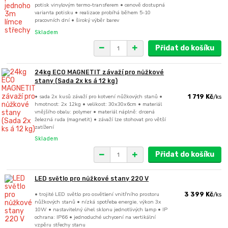
potisk vinylovým termo-transferem • cenově dostupná
varianta potisku • realizace probíhá během 5-10
pracovních dní • široký výběr barev
Skladem
Přidat do košíku
24kg ECO MAGNETIT závaží pro nůžkové
stany (Sada 2x ks á 12 kg)
• sada 2x kusů závaží pro kotvení nůžkových stanů •
1 719 Kč
/
ks
hmotnost: 2x 12kg • velikost: 30x30x6cm • materiál
vnějšího obalu: polymer • materiál náplně: drcená
železná ruda (magnetit) • závaží lze stohovat pro větší
zatížení
Skladem
Přidat do košíku
LED světlo pro nůžkové stany 220 V
• trojité LED světlo pro osvětlení vnitřního prostoru
3 399 Kč
/
ks
nůžkových stanů • nízká spotřeba energie, výkon 3x
10W • nastavitelný úhel sklonu jednotlivých lamp • IP
ochrana: IP66 • jednoduché uchycení na vertikální
vzpěru střechy stanu