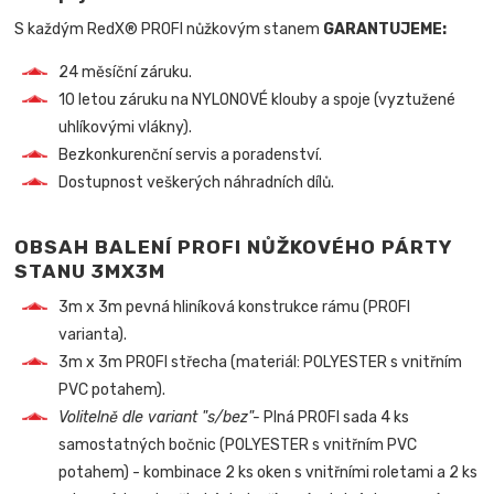
S každým RedX® PROFI nůžkovým stanem
GARANTUJEME:
24 měsíční záruku.
10 letou záruku na NYLONOVÉ klouby a spoje (vyztužené
uhlíkovými vlákny).
Bezkonkurenční servis a poradenství.
Dostupnost veškerých náhradních dílů.
OBSAH BALENÍ PROFI NŮŽKOVÉHO PÁRTY
STANU 3MX3M
3m x 3m pevná hliníková konstrukce rámu (PROFI
varianta).
3m x 3m PROFI střecha (materiál: POLYESTER s vnitřním
PVC potahem).
Volitelně dle variant "s/bez"-
Plná PROFI sada 4 ks
samostatných bočnic (POLYESTER s vnitřním PVC
potahem) - kombinace 2 ks oken s vnitřními roletami a 2 ks