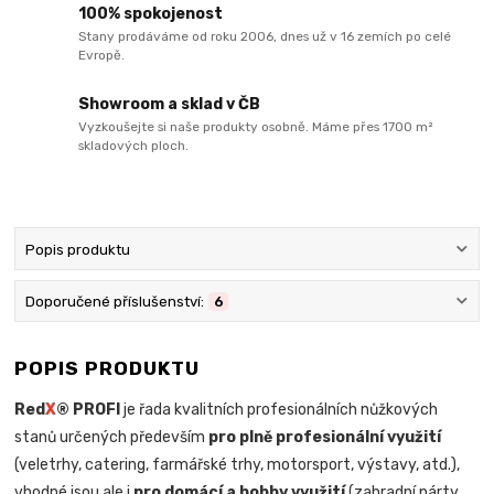
100% spokojenost
Stany prodáváme od roku 2006, dnes už v 16 zemích po celé
Evropě.
Showroom a sklad v ČB
Vyzkoušejte si naše produkty osobně. Máme přes 1700 m²
skladových ploch.
Popis produktu
Doporučené příslušenství:
6
POPIS PRODUKTU
Red
X
® PROFI
je řada kvalitních profesionálních nůžkových
stanů určených především
pro plně profesionální využití
(veletrhy, catering, farmářské trhy, motorsport, výstavy, atd.),
vhodné jsou ale i
pro domácí a hobby využití
(zahradní párty,