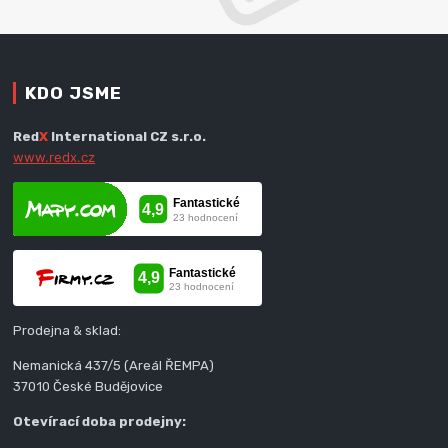
KDO JSME
Red
X
International CZ s.r.o.
www.redx.cz
Prodejna & sklad:
Nemanická 437/5 (Areál ŘEMPA)
37010 České Budějovice
Otevírací doba prodejny: