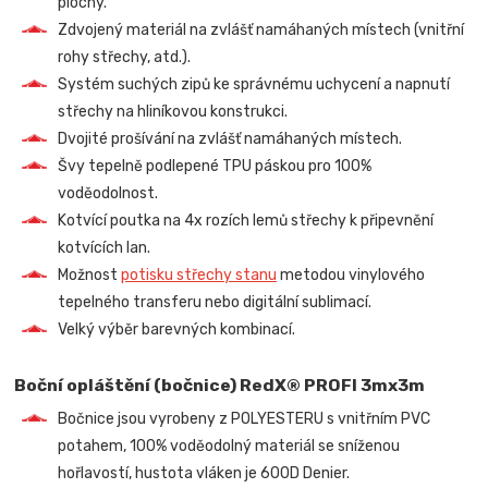
plochy.
Zdvojený materiál na zvlášť namáhaných místech (vnitřní
rohy střechy, atd.).
Systém suchých zipů ke správnému uchycení a napnutí
střechy na hliníkovou konstrukci.
Dvojité prošívání na zvlášť namáhaných místech.
Švy tepelně podlepené TPU páskou pro 100%
voděodolnost.
Kotvící poutka na 4x rozích lemů střechy k připevnění
kotvících lan.
Možnost
potisku střechy stanu
metodou vinylového
tepelného transferu nebo digitální sublimací.
Velký výběr barevných kombinací.
Boční opláštění (bočnice) RedX® PROFI 3mx3m
Bočnice jsou vyrobeny z POLYESTERU s vnitřním PVC
potahem, 100% voděodolný materiál se sníženou
hořlavostí, hustota vláken je 600D Denier.