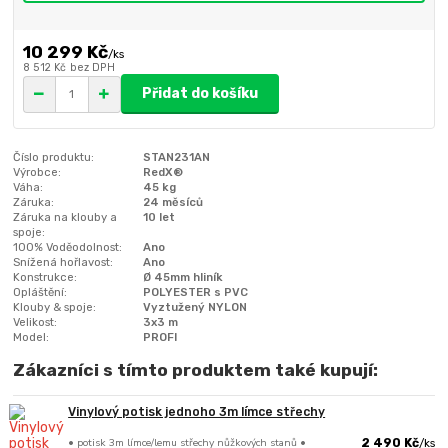
10 299 Kč
/
ks
8 512 Kč
bez DPH
Přidat do košíku
Číslo produktu:
STAN231AN
Výrobce:
RedX®
Váha:
45 kg
Záruka:
24 měsíců
Záruka na klouby a
10 let
spoje:
100% Voděodolnost:
Ano
Snížená hořlavost:
Ano
Konstrukce:
Ø 45mm hliník
Opláštění:
POLYESTER s PVC
Klouby & spoje:
Vyztužený NYLON
Velikost:
3x3 m
Model:
PROFI
Zákazníci s tímto produktem také kupují:
Vinylový potisk jednoho 3m límce střechy
• potisk 3m límce/lemu střechy nůžkových stanů •
2 490 Kč
/
ks