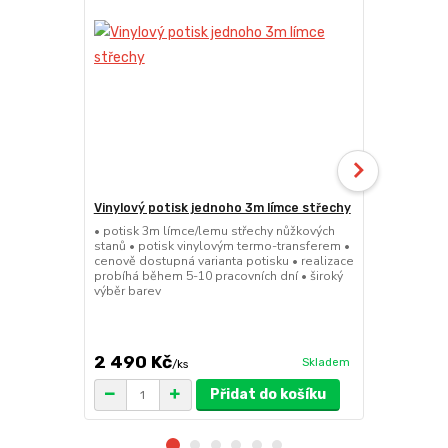
Vinylový potisk jednoho 3m límce střechy
24kg ECO M
stany (Sada
• potisk 3m límce/lemu střechy nůžkových
stanů • potisk vinylovým termo-transferem •
• sada 2x ku
cenově dostupná varianta potisku • realizace
stanů • hmotn
probíhá během 5-10 pracovních dní • široký
30x30x6cm • 
výběr barev
polymer • ma
ruda (magnet
větší zatížení
2 490 Kč
1 719 Kč
Skladem
/
ks
/
Přidat do košíku