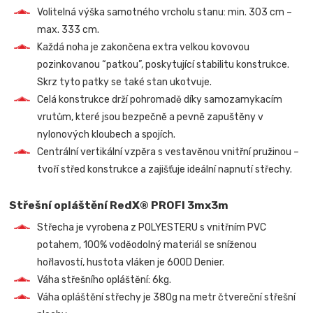
Volitelná výška samotného vrcholu stanu: min. 303 cm –
max. 333 cm.
Každá noha je zakončena extra velkou kovovou
pozinkovanou “patkou”, poskytující stabilitu konstrukce.
Skrz tyto patky se také stan ukotvuje.
Celá konstrukce drží pohromadě díky samozamykacím
vrutům, které jsou bezpečně a pevně zapuštěny v
nylonových kloubech a spojích.
Centrální vertikální vzpěra s vestavěnou vnitřní pružinou –
tvoří střed konstrukce a zajišťuje ideální napnutí střechy.
Střešní opláštění RedX® PROFI 3mx3m
Střecha je vyrobena z POLYESTERU s vnitřním PVC
potahem, 100% voděodolný materiál se sníženou
hořlavostí, hustota vláken je 600D Denier.
Váha střešního opláštění: 6kg.
Váha opláštění střechy je 380g na metr čtvereční střešní