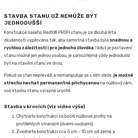
STAVBA STANU UŽ NEMŮŽE BÝT
JEDNODUŠŠÍ
Konstrukce našeho RedX® PROFI stanu je za dlouhá léta
zkušeností vypilována tak, aby samotná stavba byla
snadnou a
rychlou záležitostí i pro jednoho člověka
.
I když je postavení
stanu možné jen jednou osobou, je samozřejmě vždy jednodušší
být na stavění stanu ve dvou.
Pokud se stan nepřeváží a nemanipuluje se s ním vleže,
je možné
střechu nechat permanentně přichycenou
na nůžkový rám,
což stavbu stanu výrazně urychlí.
Stavba v krocích (viz video výše)
Chytněte konstrukci za boční nůžkové profily na
protilehlých stranách (dvěmi osobami).
Zvedněte konstrukci cca 5 cm - 10 cm od země a