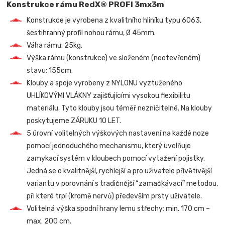
Konstrukce rámu RedX® PROFI 3mx3m
Konstrukce je vyrobena z kvalitního hliníku typu 6063,
šestihranný profil nohou rámu, Ø 45mm.
Váha rámu: 25kg.
Výška rámu (konstrukce) ve složeném (neotevřeném)
stavu: 155cm.
Klouby a spoje vyrobeny z NYLONU vyztuženého
UHLÍKOVÝMI VLÁKNY zajišťujícími vysokou flexibilitu
materiálu. Tyto klouby jsou téměř nezničitelné. Na klouby
poskytujeme ZÁRUKU 10 LET.
5 úrovní volitelných výškových nastavení na každé noze
pomocí jednoduchého mechanismu, který uvolňuje
zamykací systém v kloubech pomocí vytažení pojistky.
Jedná se o kvalitnější, rychlejší a pro uživatele přívětivější
variantu v porovnání s tradičnější “zamačkávací” metodou,
při které trpí (kromě nervů) především prsty uživatele.
Volitelná výška spodní hrany lemu střechy: min. 170 cm –
max. 200 cm.