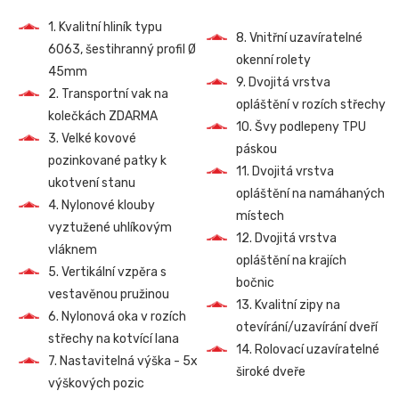
1. Kvalitní hliník typu
8. Vnitřní uzavíratelné
6063, šestihranný profil Ø
okenní rolety
45mm
9. Dvojitá vrstva
2. Transportní vak na
opláštění v rozích střechy
kolečkách ZDARMA
10. Švy podlepeny TPU
3. Velké kovové
páskou
pozinkované patky k
11. Dvojitá vrstva
ukotvení stanu
opláštění na namáhaných
4. Nylonové klouby
místech
vyztužené uhlíkovým
12. Dvojitá vrstva
vláknem
opláštění na krajích
5. Vertikální vzpěra s
bočnic
vestavěnou pružinou
13. Kvalitní zipy na
6. Nylonová oka v rozích
otevírání/uzavírání dveří
střechy na kotvící lana
14. Rolovací uzavíratelné
7. Nastavitelná výška - 5x
široké dveře
výškových pozic