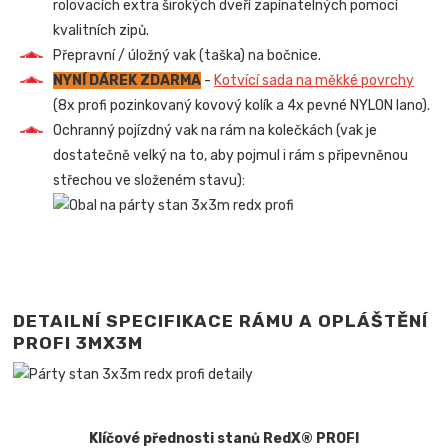
rolovacích extra širokých dveří zapínatelných pomocí
kvalitních zipů.
Přepravní / úložný vak (taška) na bočnice.
NYNÍ DÁREK ZDARMA
-
Kotvící sada na měkké povrchy
(8x profi pozinkovaný kovový kolík a 4x pevné NYLON lano).
Ochranný pojízdný vak na rám na kolečkách (vak je
dostatečně velký na to, aby pojmul i rám s připevněnou
střechou ve složeném stavu):
DETAILNÍ SPECIFIKACE RÁMU A OPLÁŠTĚNÍ
PROFI 3MX3M
Klíčové přednosti stanů RedX® PROFI