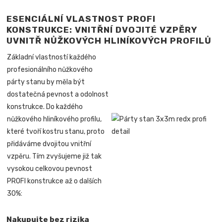
ESENCIÁLNÍ VLASTNOST PROFI
KONSTRUKCE: VNITŘNÍ DVOJITÉ VZPĚRY
UVNITŘ NŮŽKOVÝCH HLINÍKOVÝCH PROFILŮ
Základní vlastností každého
profesionálního nůžkového
párty stanu by měla být
dostatečná pevnost a odolnost
konstrukce. Do každého
nůžkového hliníkového profilu,
které tvoří kostru stanu, proto
přidáváme dvojitou vnitřní
vzpěru. Tím zvyšujeme již tak
vysokou celkovou pevnost
PROFI konstrukce až o dalších
30%:
Nakupujte bez rizika