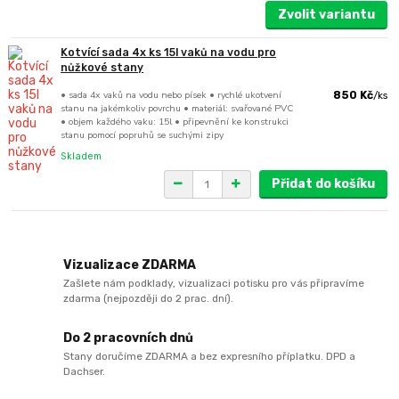
Zvolit variantu
Kotvící sada 4x ks 15l vaků na vodu pro
nůžkové stany
• sada 4x vaků na vodu nebo písek • rychlé ukotvení
850 Kč
/
ks
stanu na jakémkoliv povrchu • materiál: svařované PVC
• objem každého vaku: 15l • připevnění ke konstrukci
stanu pomocí popruhů se suchými zipy
Skladem
Přidat do košíku
Vizualizace ZDARMA
Zašlete nám podklady, vizualizaci potisku pro vás připravíme
zdarma (nejpozději do 2 prac. dní).
Do 2 pracovních dnů
Stany doručíme ZDARMA a bez expresního příplatku. DPD a
Dachser.