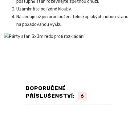
postupně stan rozevírejte zpětnou chůzí.
Uzamkněte pojízdné klouby.
Následuje už jen prodloužení teleskopických nohou stanu
na požadovanou výšku.
DOPORUČENÉ
PŘÍSLUŠENSTVÍ:
6