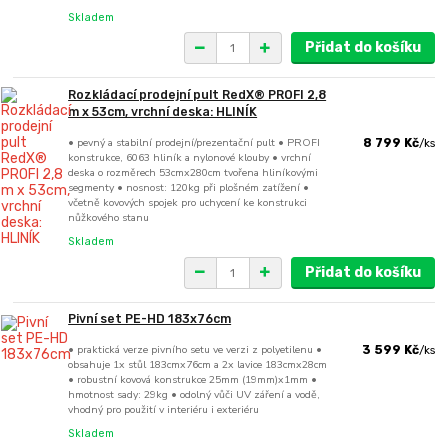
Skladem
Přidat do košíku
Rozkládací prodejní pult RedX® PROFI 2,8
m x 53cm, vrchní deska: HLINÍK
• pevný a stabilní prodejní/prezentační pult • PROFI
8 799 Kč
/
ks
konstrukce, 6063 hliník a nylonové klouby • vrchní
deska o rozměrech 53cmx280cm tvořena hliníkovými
segmenty • nosnost: 120kg při plošném zatížení •
včetně kovových spojek pro uchycení ke konstrukci
nůžkového stanu
Skladem
Přidat do košíku
Pivní set PE-HD 183x76cm
• praktická verze pivního setu ve verzi z polyetilenu •
3 599 Kč
/
ks
obsahuje 1x stůl 183cmx76cm a 2x lavice 183cmx28cm
• robustní kovová konstrukce 25mm (19mm)x1mm •
hmotnost sady: 29kg • odolný vůči UV záření a vodě,
vhodný pro použití v interiéru i exteriéru
Skladem