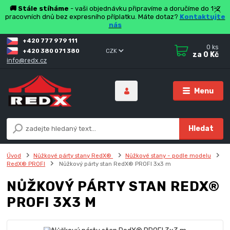
🚚 Stále stíháme
- vaši objednávku připravíme a doručíme do 1-2
pracovních dnů bez expresního příplatku. Máte dotaz?
Kontaktujte
nás
+420 777 979 111
0
ks
+420 380 071 380
CZK
za
0 Kč
info@redx.cz
Menu
Hledat
Úvod
Nůžkové párty stany RedX®
Nůžkové stany - podle modelu
RedX® PROFI
Nůžkový párty stan RedX® PROFI 3x3 m
NŮŽKOVÝ PÁRTY STAN REDX®
PROFI 3X3 M