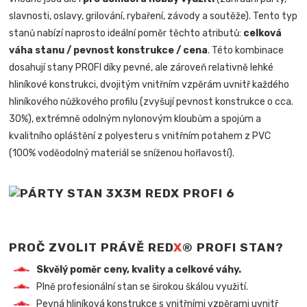
slavnosti, oslavy, grilování, rybaření, závody a soutěže). Tento typ
stanů nabízí naprosto ideální poměr těchto atributů:
celková
váha stanu / pevnost konstrukce / cena
. Této kombinace
dosahují stany PROFI díky pevné, ale zároveň relativně lehké
hliníkové konstrukci, dvojitým vnitřním vzpěrám uvnitř každého
hliníkového nůžkového profilu (zvyšují pevnost konstrukce o cca.
30%), extrémně odolným nylonovým kloubům a spojům a
kvalitního opláštění z polyesteru s vnitřním potahem z PVC
(100% voděodolný materiál se sníženou hořlavostí).
PROČ ZVOLIT PRÁVĚ RED
X
® PROFI STAN?
Skvělý poměr ceny, kvality a celkové váhy.
Plně profesionální stan se širokou škálou využití.
Pevná hliníková konstrukce s vnitřními vzpěrami uvnitř