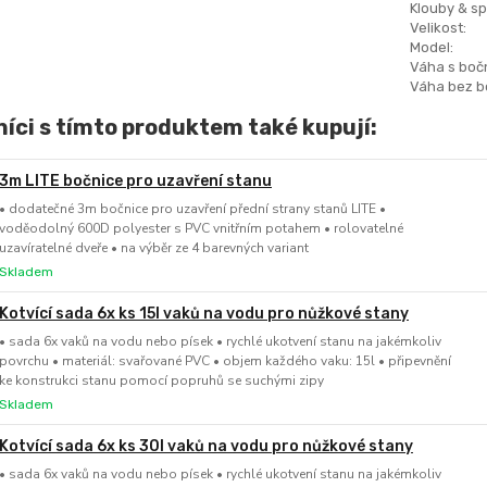
Klouby & sp
Velikost:
Model:
Váha s boč
Váha bez b
íci s tímto produktem také kupují:
3m LITE bočnice pro uzavření stanu
• dodatečné 3m bočnice pro uzavření přední strany stanů LITE •
voděodolný 600D polyester s PVC vnitřním potahem • rolovatelné
uzavíratelné dveře • na výběr ze 4 barevných variant
Skladem
Kotvící sada 6x ks 15l vaků na vodu pro nůžkové stany
• sada 6x vaků na vodu nebo písek • rychlé ukotvení stanu na jakémkoliv
povrchu • materiál: svařované PVC • objem každého vaku: 15l • připevnění
ke konstrukci stanu pomocí popruhů se suchými zipy
Skladem
Kotvící sada 6x ks 30l vaků na vodu pro nůžkové stany
• sada 6x vaků na vodu nebo písek • rychlé ukotvení stanu na jakémkoliv