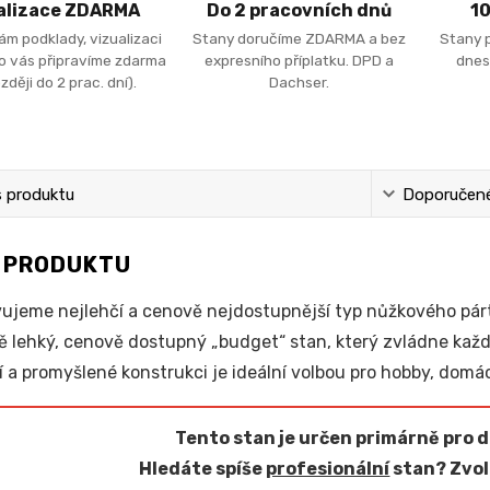
alizace ZDARMA
Do 2 pracovních dnů
1
ám podklady, vizualizaci
Stany doručíme ZDARMA a bez
Stany 
ro vás připravíme zdarma
expresního příplatku. DPD a
dnes
zději do 2 prac. dní).
Dachser.
s produktu
Doporučené 
S PRODUKTU
ujeme nejlehčí a cenově nejdostupnější typ nůžkového pá
 lehký, cenově dostupný „budget“ stan, který zvládne kaž
í a promyšlené konstrukci je ideální volbou pro hobby, domác
Tento stan je určen primárně pro 
Hledáte spíše
profesionální
stan? Zvol