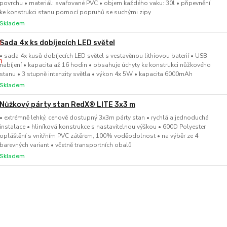
povrchu • materiál: svařované PVC • objem každého vaku: 30l • připevnění
ke konstrukci stanu pomocí popruhů se suchými zipy
Skladem
Sada 4x ks dobíjecích LED světel
• sada 4x kusů dobíjecích LED světel s vestavěnou lithiovou baterií • USB
nabíjení • kapacita až 16 hodin • obsahuje úchyty ke konstrukci nůžkového
stanu • 3 stupně intenzity světla • výkon 4x 5W • kapacita 6000mAh
Skladem
Nůžkový párty stan RedX® LITE 3x3 m
• extrémně lehký, cenově dostupný 3x3m párty stan • rychlá a jednoduchá
instalace • hliníková konstrukce s nastavitelnou výškou • 600D Polyester
opláštění s vnitřním PVC zátěrem, 100% voděodolnost • na výběr ze 4
barevných variant • včetně transportních obalů
Skladem