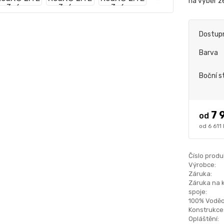
na výběr z
Dostup
Barva
Boční s
7 
od
6 611
Číslo produ
Výrobce:
Záruka:
Záruka na 
spoje:
100% Voděo
Konstrukce
Opláštění: