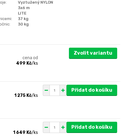
oje:
Vyztužený NYLON
3x6 m
LITE
nicemi:
37 kg
očnic:
30 kg
Zvolit variantu
cena od
499 Kč
/
ks
Přidat do košíku
1 275 Kč
/
ks
Přidat do košíku
1 649 Kč
/
ks