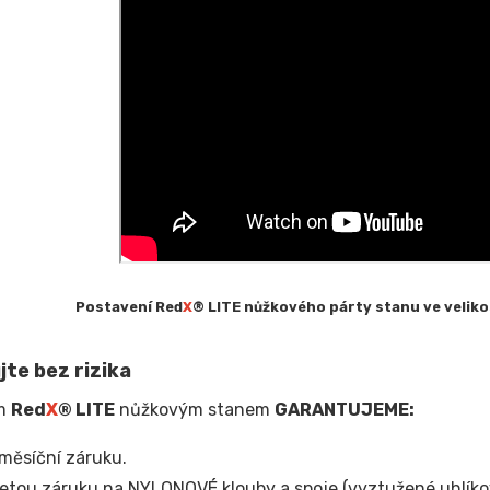
Postavení Red
X
® LITE nůžkového párty stanu ve velikos
te bez rizika
ým
Red
X
® LITE
nůžkovým stanem
GARANTUJEME:
měsíční záruku.
letou záruku na NYLONOVÉ klouby a spoje (vyztužené uhlíko