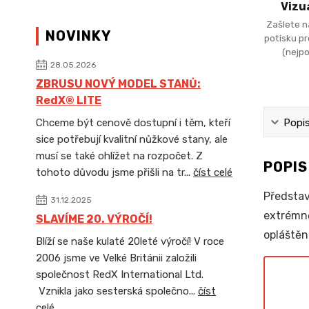
Vizu
Zašlete n
NOVINKY
potisku p
(nejpo
28.05.2026
ZBRUSU NOVÝ MODEL STANŮ:
RedX® LITE
Popi
Chceme být cenově dostupní i těm, kteří
sice potřebují kvalitní nůžkové stany, ale
musí se také ohlížet na rozpočet. Z
POPI
tohoto důvodu jsme přišli na tr...
číst celé
Představ
31.12.2025
extrémně
SLAVÍME 20. VÝROČÍ!
opláštěn
Blíží se naše kulaté 20leté výročí! V roce
2006 jsme ve Velké Británii založili
společnost RedX International Ltd.
Vznikla jako sesterská společno...
číst
celé