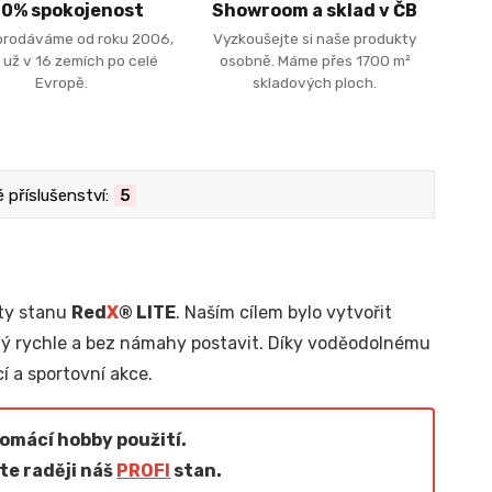
00% spokojenost
Showroom a sklad v ČB
prodáváme od roku 2006,
Vyzkoušejte si naše produkty
 už v 16 zemích po celé
osobně. Máme přes 1700 m²
Evropě.
skladových ploch.
příslušenství:
5
rty stanu
Red
X
® LITE
. Naším cílem bylo vytvořit
dý rychle a bez námahy postavit. Díky voděodolnému
í a sportovní akce.
domácí hobby použití.
te raději náš
PROFI
stan.