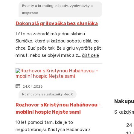
Eventy a branding: nápady, vychytávky a
inspirace
Dokonalá grilovačka bez sluníčka
Léto na zahradě má jednu slabinu.
Sluníčko, které si každou sobotu dělá, co
chce. Buď peče tak, že u grilu vydržíte pět
minut, nebo se objeví mrak a z...
číst celé
24.04.2026
Rozhovory se zákazníky RedX
Nakupuj
Rozhovor s Kristýnou Habáňovou -
S každ
mobilní hospic Nejste sami
10 let pomoci tam, kde je to
24 
nejpotřebnější. Kristýna Habáňová z
10 