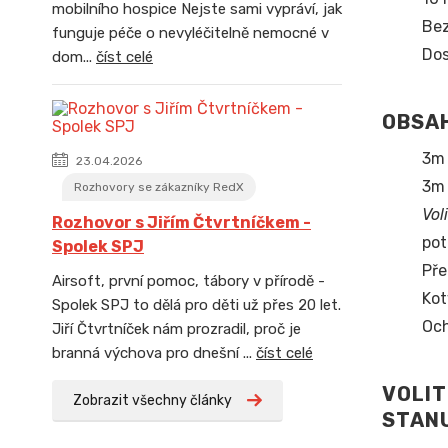
mobilního hospice Nejste sami vypráví, jak
Bez
funguje péče o nevyléčitelně nemocné v
Dos
dom...
číst celé
OBSAH
3m 
23.04.2026
3m 
Rozhovory se zákazníky RedX
Vol
Rozhovor s Jiřím Čtvrtníčkem -
pot
Spolek SPJ
Pře
Airsoft, první pomoc, tábory v přírodě -
Kot
Spolek SPJ to dělá pro děti už přes 20 let.
Och
Jiří Čtvrtníček nám prozradil, proč je
branná výchova pro dnešní ...
číst celé
VOLIT
Zobrazit všechny články
STAN