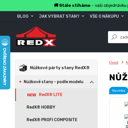
🚚 Stále stíháme
- vaši objednávku 
BLOG
JAK VYBRAT STAN?
VŠE O NÁKUPU
Úvod
Nůžkové párty stany RedX®
NŮŽ
Nůžkové stany - podle modelu
Novinka
RedX® LITE
RedX® HOBBY
RedX® PROFI COMPOSITE