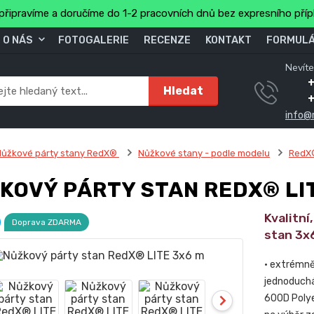
připravíme a doručíme do 1-2 pracovních dnů bez expresního pří
O NÁS
FOTOGALERIE
RECENZE
KONTAKT
FORMULÁ
Nevíte
+
Hledat
info@
Nůžkové párty stany RedX®
Nůžkové stany - podle modelu
RedX®
KOVÝ PÁRTY STAN REDX® LI
Kvalitní
Doprava ZDARMA
stan 3x
• extrémně
jednoduchá
600D Polye