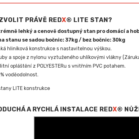
ZVOLIT PRÁVĚ RED
X
® LITE STAN?
rémně lehký a cenově dostupný stan pro domácí a hob
a stanu se sadou bočnic: 37kg / bez bočnic: 30kg
ká hliníková konstrukce s nastavitelnou výškou.
uby a spoje z nylonu vyztuženého uhlíkovými vlákny (Záruka 
litní opláštění z POLYESTERu s vnitřním PVC potahem.
% voděodolnost.
DUCHÁ A RYCHLÁ INSTALACE RED
X
® NŮŽ