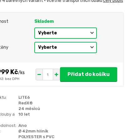
e 4 barevných variant • včetně transportních obalů
celý popis
nost
Skladem
těny
999 Kč
/
ks
Přidat do košíku
 Kč
bez DPH
ktu:
LITE6
RedX®
24 měsíců
klouby a
10 let
dolnost:
Ano
:
Ø 42mm hliník
POLYESTER s PVC