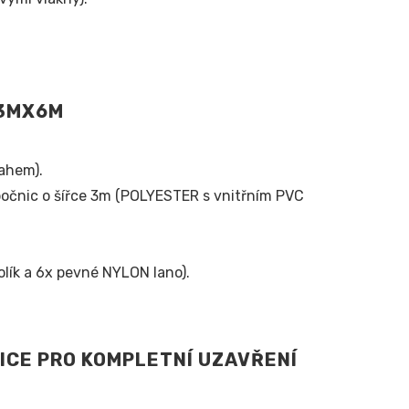
 3MX6M
ahem).
čnic o šířce 3m (POLYESTER s vnitřním PVC
olík a 6x pevné NYLON lano).
ICE PRO KOMPLETNÍ UZAVŘENÍ