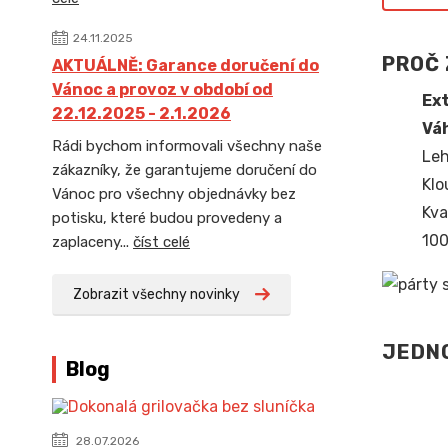
24.11.2025
PROČ 
AKTUÁLNĚ: Garance doručení do
Vánoc a provoz v období od
Ext
22.12.2025 - 2.1.2026
Váh
Rádi bychom informovali všechny naše
Leh
zákazníky, že garantujeme doručení do
Klo
Vánoc pro všechny objednávky bez
Kva
potisku, které budou provedeny a
100
zaplaceny...
číst celé
Zobrazit všechny novinky
JEDNO
Blog
28.07.2026