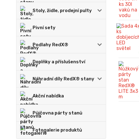
Stoly, židle, prodejní pulty
Pivní sety
Podlahy RedX®
Doplňky a příslušenství
Náhradní díly RedX® stany
Akční nabídka
Půjčovna párty stanů
Fotogalerie produktů