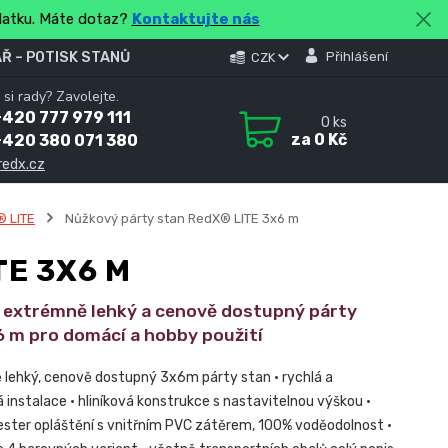
platku. Máte dotaz?
Kontaktujte nás
Ř – POTISK STANŮ
Přihlášení
CZK
 si rady? Zavolejte.
420 777 979 111
0
ks
za
0 Kč
+420 380 071 380
redx.cz
 LITE
Nůžkový párty stan RedX® LITE 3x6 m
TE 3X6 M
, extrémně lehký a cenově dostupný párty
6 m pro domácí a hobby použití
 lehký, cenově dostupný 3x6m párty stan • rychlá a
 instalace • hliníková konstrukce s nastavitelnou výškou •
ster opláštění s vnitřním PVC zátěrem, 100% voděodolnost •