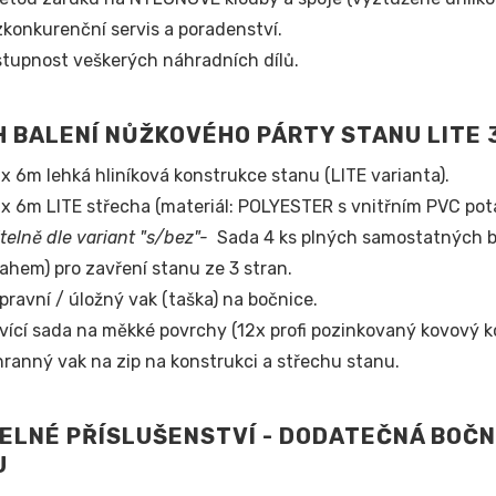
konkurenční servis a poradenství.
tupnost veškerých náhradních dílů.
 BALENÍ NŮŽKOVÉHO PÁRTY STANU LITE
x 6m lehká hliníková konstrukce stanu (LITE varianta).
x 6m LITE střecha (materiál: POLYESTER s vnitřním PVC pot
itelně dle variant "s/bez"-
Sada 4 ks plných samostatných bo
ahem) pro zavření stanu ze 3 stran.
pravní / úložný vak (taška) na bočnice.
vící sada na měkké povrchy
(12x profi pozinkovaný kovový k
ranný vak na zip na konstrukci a střechu stanu.
ELNÉ PŘÍSLUŠENSTVÍ - DODATEČNÁ BOČN
U