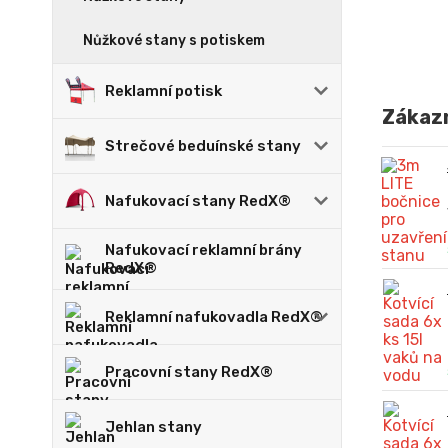
Nůžkové stany s potiskem
Reklamní potisk
Zákazn
Strečové beduínské stany
Nafukovací stany RedX®
Nafukovací reklamní brány
RedX®
Reklamní nafukovadla RedX®
Pracovní stany RedX®
Jehlan stany