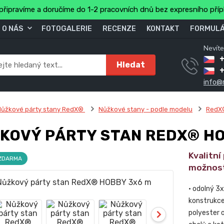
připravíme a doručíme do 1-2 pracovních dnů bez expresního pří
O NÁS
FOTOGALERIE
RECENZE
KONTAKT
FORMULÁ
Nevíte
+
Hledat
info@
Nůžkové párty stany RedX®
Nůžkové stany - podle modelu
RedX
KOVÝ PÁRTY STAN REDX® HO
Kvalitní
 ZDARMA
možnost
• odolný 3
konstrukce 
polyester 