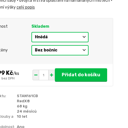
tvící sady • dvojitá vrstva opláštění na namáhaných místech •
ení výšky
celý popis
nost
Skladem
těny
99 Kč
/
ks
Přidat do košíku
č
bez DPH
ktu:
STAN161CB
RedX®
68 kg
24 měsíců
klouby a
10 let
dolnost:
Ano