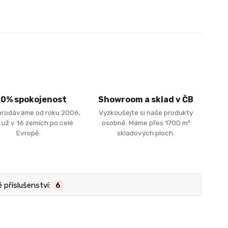
00% spokojenost
Showroom a sklad v ČB
prodáváme od roku 2006,
Vyzkoušejte si naše produkty
 už v 16 zemích po celé
osobně. Máme přes 1700 m²
Evropě.
skladových ploch.
příslušenství:
6