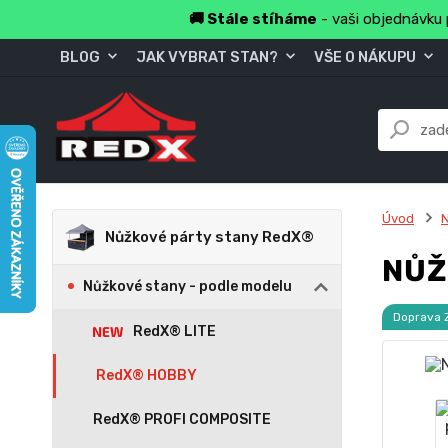
🚚 Stále stíháme
- vaši objednávku 
BLOG
JAK VYBRAT STAN?
VŠE O NÁKUPU
Úvod
Nůžkové párty stany RedX®
NŮŽ
Nůžkové stany - podle modelu
Doprava
RedX® LITE
RedX® HOBBY
RedX® PROFI COMPOSITE