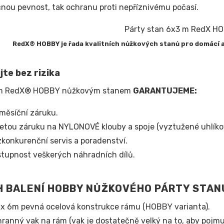
nou pevnost, tak ochranu proti nepříznivému počasí.
RedX® HOBBY je řada kvalitních nůžkových stanů pro domácí 
te bez rizika
m RedX® HOBBY nůžkovým stanem
GARANTUJEME:
měsíční záruku.
letou záruku na NYLONOVÉ klouby a spoje (vyztužené uhlíko
konkurenční servis a poradenství.
tupnost veškerých náhradních dílů.
 BALENÍ HOBBY NŮŽKOVÉHO PÁRTY STA
x 6m pevná ocelová konstrukce rámu (HOBBY varianta).
ranný vak na rám (vak je dostatečně velký na to, aby pojmu