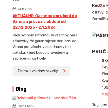
Red
X
® 
24.11.2025
oslavy, 
AKTUÁLNĚ: Garance doručení do
farmářsk
Vánoc a provoz v období od
22.12.2025 - 2.1.2026
Rádi bychom informovali všechny naše
zákazníky, že garantujeme doručení do
Vánoc pro všechny objednávky bez
PROČ 
potisku, které budou provedeny a
zaplaceny...
číst celé
Skv
Pev
Zobrazit všechny novinky
Klo
Kva
100
Blog
Mož
To je je
28.07.2026