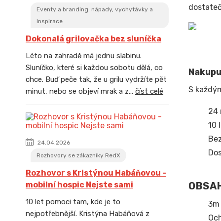
dostateč
Eventy a branding: nápady, vychytávky a
inspirace
Dokonalá grilovačka bez sluníčka
Léto na zahradě má jednu slabinu.
Sluníčko, které si každou sobotu dělá, co
Nakupuj
chce. Buď peče tak, že u grilu vydržíte pět
S každý
minut, nebo se objeví mrak a z...
číst celé
24 
10 
Bez
24.04.2026
Dos
Rozhovory se zákazníky RedX
Rozhovor s Kristýnou Habáňovou -
OBSAH
mobilní hospic Nejste sami
10 let pomoci tam, kde je to
3m 
nejpotřebnější. Kristýna Habáňová z
Och