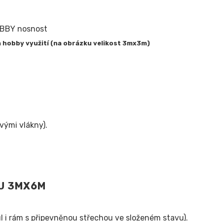
a hobby využití (na obrázku velikost 3mx3m)
vými vlákny).
NU 3MX6M
l i rám s připevněnou střechou ve složeném stavu).