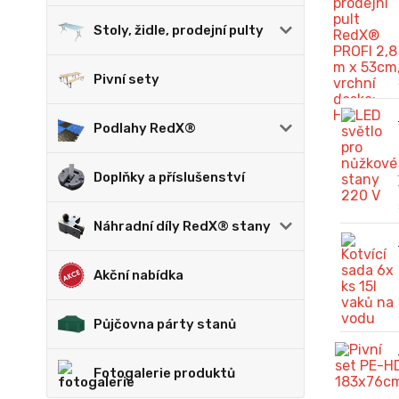
Stoly, židle, prodejní pulty
Pivní sety
Podlahy RedX®
Doplňky a příslušenství
Náhradní díly RedX® stany
Akční nabídka
Půjčovna párty stanů
Fotogalerie produktů