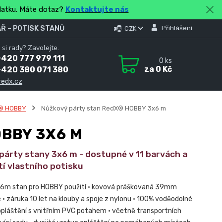
platku. Máte dotaz?
Kontaktujte nás
Ř – POTISK STANŮ
Přihlášení
CZK
 si rady? Zavolejte.
420 777 979 111
0
ks
za
0 Kč
+420 380 071 380
redx.cz
® HOBBY
Nůžkový párty stan RedX® HOBBY 3x6 m
BBY 3X6 M
 párty stany 3x6 m - dostupné v 11 barvách a
í vlastního potisku
x6m stan pro HOBBY použití • kovová práškovaná 39mm
• záruka 10 let na klouby a spoje z nylonu • 100% voděodolné
opláštění s vnitřním PVC potahem • včetně transportních