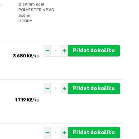
:
Ø 39mm ocel
POLYESTER s PVC
3x6 m
HOBBY
Přidat do košíku
3 680 Kč
/
ks
Přidat do košíku
1 719 Kč
/
ks
Přidat do košíku