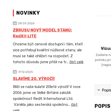
NOVINKY
28.05.2026
ZBRUSU NOVÝ MODEL STANŮ:
RedX® LITE
Chceme být cenově dostupní i těm, kteří
Vizu
sice potřebují kvalitní nůžkové stany, ale
Zašlete n
musí se také ohlížet na rozpočet. Z
potisku p
tohoto důvodu jsme přišli na tr...
číst celé
(nejpo
31.12.2025
SLAVÍME 20. VÝROČÍ!
Blíží se naše kulaté 20leté výročí! V roce
Popi
2006 jsme ve Velké Británii založili
společnost RedX International Ltd.
Vznikla jako sesterská společno...
číst
POPI
celé