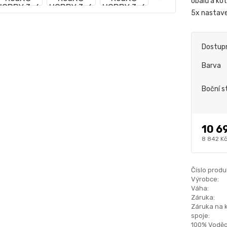
obalů a ko
5x nastav
Dostup
Barva
Boční s
10 6
8 842 K
Číslo produ
Výrobce:
Váha:
Záruka:
Záruka na 
spoje:
100% Voděo