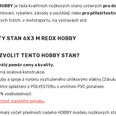
HOBBY
je řada kvalitních nůžkových stanů určených
pro d
grilování, rybaření, závody a soutěže), nebo
pro příležitost
ých trzích, v motorsportu, na výstavách atd.
ZVOLIT TENTO HOBBY STAN?
ělý poměr ceny a kvality.
ná ocelová konstrukce.
uby a spoje z nylonu vyztuženého uhlíkovými vlákny (Záruka 
litní opláštění z POLYESTERu s vnitřním PVC potahem.
% voděodolnost.
nost vlastního potisku.
n malý výčet předností našeho HOBBY modelu nůžkových stanů