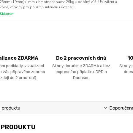
25mm (19mm)x1mm • hmotnost sady: 29kg • odolný vůči UV záření a
vodě, vhodný pro použití v interiéru i exteriéru
Skladem
alizace ZDARMA
Do 2 pracovních dnů
1
ám podklady, vizualizaci
Stany doručíme ZDARMA a bez
Stany 
ro vás připravíme zdarma
expresního příplatku. DPD a
dnes
zději do 2 prac. dní).
Dachser.
s produktu
Doporučené 
S PRODUKTU