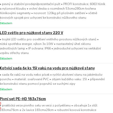
• pevný a stabilní prodejní/prezentační pult • PROFI konstrukce, 6063 hliník
a nylonové klouby • vrchní deska o rozměrech 53cmx280cm tvořena
hliníkovými segmenty • nosnost: 120kg při plošném zatížení • včetně
kovových spojek pro uchycení ke konstrukci nůžkového stanu
Skladem
LED světlo pro nůžkové stany 220 V
• trojité LED světlo pro osvětlení vnitřního prostoru nůžkových stanů •
nízká spotřeba energie, výkon 3x 10W • nastavitelný úhel sklonu
jednotlivých lamp • IP ochrana: IP66 • jednoduché uchycení na vertikální
vzpěru střechy stanu
Skladem
Kotvící sada 6x ks 15l vaků na vodu pro nůžkové stany
• sada 6x vaků na vodu nebo písek • rychlé ukotvení stanu na jakémkoliv
povrchu • materiál: svařované PVC • objem každého vaku: 15l • připevnění
ke konstrukci stanu pomocí popruhů se suchými zipy
Skladem
Pivní set PE-HD 183x76cm
• praktická verze pivního setu ve verzi z polyetilenu • obsahuje 1x stůl
183cmx76cm a 2x lavice 183cmx28cm • robustní kovová konstrukce