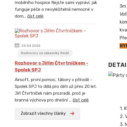
mobilního hospice Nejste sami vypráví, jak
3m 
funguje péče o nevyléčitelně nemocné v
Vol
dom...
číst celé
kom
kva
Pře
NY
23.04.2026
Rozhovory se zákazníky RedX
Rozhovor s Jiřím Čtvrtníčkem -
DETAI
Spolek SPJ
Airsoft, první pomoc, tábory v přírodě -
Spolek SPJ to dělá pro děti už přes 20 let.
Jiří Čtvrtníček nám prozradil, proč je
branná výchova pro dnešní ...
číst celé
1. 
Zobrazit všechny články
2. 
3. 