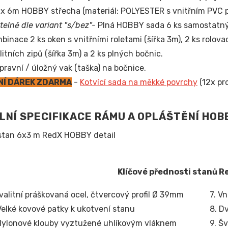
x 6m HOBBY střecha (materiál: POLYESTER s vnitřním PVC 
itelně dle variant "s/bez"-
Plná HOBBY sada 6 ks samostatný
binace 2 ks oken s vnitřními roletami (šířka 3m), 2 ks rolov
litních zipů (šířka 3m) a 2 ks plných bočnic.
pravní / úložný vak (taška) na bočnice.
NÍ DÁREK ZDARMA
-
Kotvící sada na měkké povrchy
(12x pr
LNÍ SPECIFIKACE RÁMU A OPLÁŠTĚNÍ HO
Klíčové přednosti stanů 
Kvalitní práškovaná ocel, čtvercový profil Ø 39mm
7. V
Velké kovové patky k ukotvení stanu
8. D
Nylonové klouby vyztužené uhlíkovým vláknem
9. Š