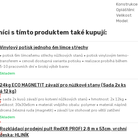
Konstrukce
Opláštění:
Velikost:
Model:
íci s tímto produktem také kupují:
Vinylový potisk jednoho 6m límce střechy
• potisk 6m límce/lemu střechy nůžkových stanů • potisk vinylovým termo-
transferem • cenově dostupná varianta potisku • realizace probíhá během
5-10 pracovních dní • široký výběr barev
Skladem
24kg ECO MAGNETIT závaží pro nůžkové stany (Sada 2x ks
á 12 kg)
• sada 2x kusů závaží pro kotvení nůžkových stanů • hmotnost: 2x 12kg •
velikost: 30x30x6cm • materiál vnějšího obalu: polymer • materiál náplně:
drcená železná ruda (magnetit) • závaží lze stohovat pro větší zatížení
Skladem
Rozkládací prodejní pult RedX® PROFI 2,8 m x 53cm, vrchní
deska: HLINÍK