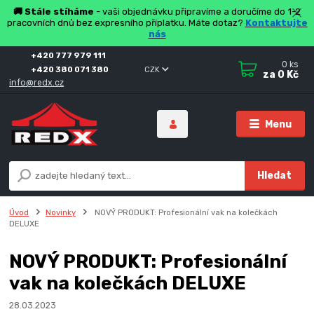
🚚 Stále stíháme
- vaši objednávku připravíme a doručíme do 1-2
pracovních dnů bez expresního příplatku. Máte dotaz?
Kontaktujte
nás
+420 777 979 111
0
ks
+420 380 071 380
CZK
za
0 Kč
info@redx.cz
Menu
Hledat
Úvod
Novinky
NOVÝ PRODUKT: Profesionální vak na kolečkách
DELUXE
NOVÝ PRODUKT: Profesionální
vak na kolečkách DELUXE
28.03.2023