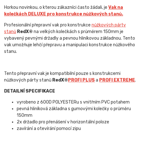
Horkou novinkou, o kterou zákazníci často žádali, je
Vak na
kolečkách DELUXE pro konstrukce nůžkových stanů.
Profesionální přepravní vak pro konstrukce
nůžkových párty
stanů
RedX®
na velkých kolečkách s průměrem 150mm je
vybavený pevnými držadly a pevnou hliníkovou základnou. Tento
vak umožňuje lehčí přepravu a manipulaci konstrukce nůžkového
stanu.
Tento přepravní vak je kompatibilní pouze s konstrukcemi
nůžkových párty stanů
RedX®
PROFI PLUS
a
PROFI EXTREME
.
DETAILNÍ SPECIFIKACE
vyrobeno z 600D POLYESTERu s vnitřním PVC potahem
pevná hliníková základna s gumovými kolečky o průměru
150mm
2x držadlo pro přenášení v horizontální poloze
zavírání a otevírání pomocí zipu