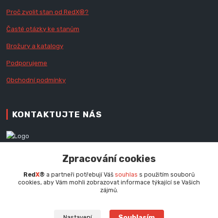
Proč zvolit stan od Red
X
®?
Časté otázky ke stanům
Brožury a katalogy
Podporujeme
Obchodní podmínky
KONTAKTUJTE NÁS
Zákaznická podpora RedX®
Zpracování cookies
+420 777 979 111
Po - Pá (9 - 16.30 hod.)
Red
X
®
a partneři potřebují Váš
souhlas
s použitím souborů
cookies, aby Vám mohli zobrazovat informace týkající se Vašich
info@redx.cz
zájmů.
Souhlasím
Nastavení