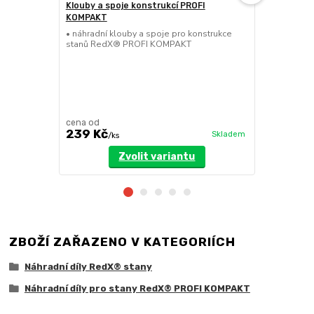
Klouby a spoje konstrukcí PROFI
Nůžková se
KOMPAKT
KOMPAKT
• náhradní klouby a spoje pro konstrukce
• náhradní n
stanů RedX® PROFI KOMPAKT
stanů RedX
cena od
239 Kč
629 Kč
Skladem
/
ks
/
k
Zvolit variantu
ZBOŽÍ ZAŘAZENO V KATEGORIÍCH
Náhradní díly RedX® stany
Náhradní díly pro stany RedX® PROFI KOMPAKT