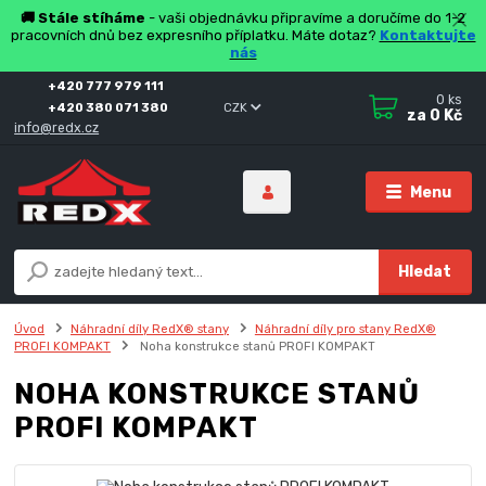
🚚 Stále stíháme
- vaši objednávku připravíme a doručíme do 1-2
pracovních dnů bez expresního příplatku. Máte dotaz?
Kontaktujte
nás
+420 777 979 111
0
ks
+420 380 071 380
CZK
za
0 Kč
info@redx.cz
Menu
Hledat
Úvod
Náhradní díly RedX® stany
Náhradní díly pro stany RedX®
PROFI KOMPAKT
Noha konstrukce stanů PROFI KOMPAKT
NOHA KONSTRUKCE STANŮ
PROFI KOMPAKT