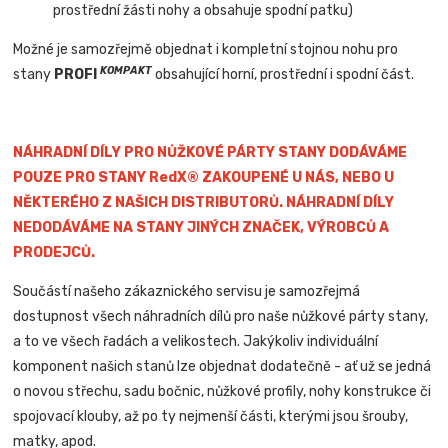
prostřední žásti nohy a obsahuje spodní patku)
Možné je samozřejmě objednat i kompletní stojnou nohu pro
KOMPAKT
stany
PROFI
obsahující horní, prostřední i spodní část.
NÁHRADNÍ DÍLY PRO NŮŽKOVÉ PÁRTY STANY DODÁVÁME
POUZE PRO STANY RedX® ZAKOUPENÉ U NÁS, NEBO U
NĚKTERÉHO Z NAŠICH DISTRIBUTORŮ. NÁHRADNÍ DÍLY
NEDODÁVÁME NA STANY JINÝCH ZNAČEK, VÝROBCŮ A
PRODEJCŮ.
Součástí našeho zákaznického servisu je samozřejmá
dostupnost všech náhradních dílů pro naše nůžkové párty stany,
a to ve všech řadách a velikostech. Jakýkoliv individuální
komponent našich stanů lze objednat dodatečně - ať už se jedná
o novou střechu, sadu bočnic, nůžkové profily, nohy konstrukce či
spojovací klouby, až po ty nejmenší části, kterými jsou šrouby,
matky, apod.