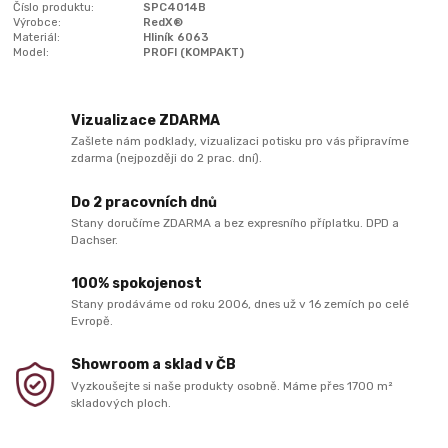
Číslo produktu:
SPC4014B
Výrobce:
RedX®
Materiál:
Hliník 6063
Model:
PROFI (KOMPAKT)
Vizualizace ZDARMA
Zašlete nám podklady, vizualizaci potisku pro vás připravíme
zdarma (nejpozději do 2 prac. dní).
Do 2 pracovních dnů
Stany doručíme ZDARMA a bez expresního příplatku. DPD a
Dachser.
100% spokojenost
Stany prodáváme od roku 2006, dnes už v 16 zemích po celé
Evropě.
Showroom a sklad v ČB
Vyzkoušejte si naše produkty osobně. Máme přes 1700 m²
skladových ploch.