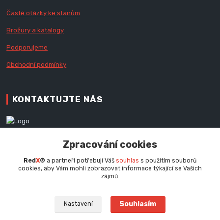
Časté otázky ke stanům
Brožury a katalogy
Podporujeme
Obchodní podmínky
KONTAKTUJTE NÁS
Zákaznická podpora RedX®
Zpracování cookies
+420 777 979 111
Po - Pá (9 - 16.30 hod.)
Red
X
®
a partneři potřebují Váš
souhlas
s použitím souborů
cookies, aby Vám mohli zobrazovat informace týkající se Vašich
info@redx.cz
zájmů.
Souhlasím
Nastavení